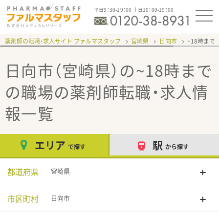
平日9：30-19：00 土日10：00-19：00
薬剤師の転職・求人サイト ファルマスタッフ
宮崎県
日向市
~18時まで
日向市（宮崎県）の~18時まで
の職場
の薬剤師転職・求人情
報一覧
エリア
駅
で探す
から探す
都道府県
宮崎県
市区町村
日向市