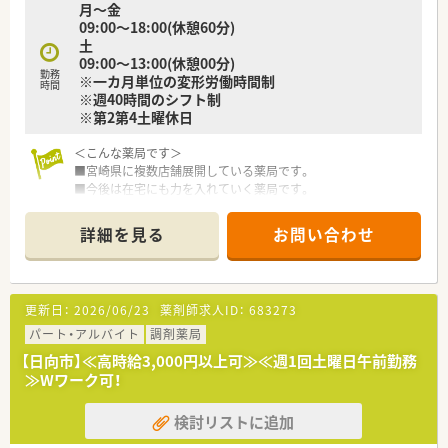
月～金
09:00～18:00(休憩60分)
土
09:00～13:00(休憩00分)
勤務
※一カ月単位の変形労働時間制
時間
※週40時間のシフト制
※第2第4土曜休日
＜こんな薬局です＞
■宮崎県に複数店舗展開している薬局です。
■今後は在宅にも力を入れていく薬局です。
■年収、手当て等充実しております。
■社宅補助半額会社負担です。
詳細を見る
お問い合わせ
更新日：
2026/06/23
薬剤師求人ID：
683273
パート・アルバイト
調剤薬局
【日向市】≪高時給3,000円以上可≫≪週1回土曜日午前勤務
≫Wワーク可！
検討リストに追加