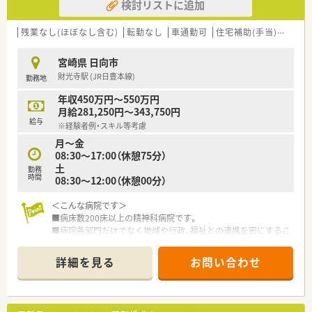
検討リストに追加
残業なし(ほぼなし含む)
転勤なし
車通勤可
住宅補助(手当)あり
宮崎県 日向市
財光寺駅 (JR日豊本線)
勤務地
年収450万円～550万円
月給281,250円～343,750円
給与
※経験者例・スキル等考慮
月～金
08:30～17:00（休憩75分）
土
勤務
時間
08:30～12:00（休憩00分）
＜こんな病院です＞
■病床数200床以上の精神科病院です。
■病院各部門だけでなく地域や行政、福祉との連携を密にするこ
とで、患者様とそのご家族に安心を届けられる病院を目指してい
ます。
詳細を見る
お問い合わせ
＜こんな職場です＞
■主な業務は入院調剤の一包化・注射薬・薬剤師管理指導です。
■各種委員会にも参加しており他職種の方との関わりもござい