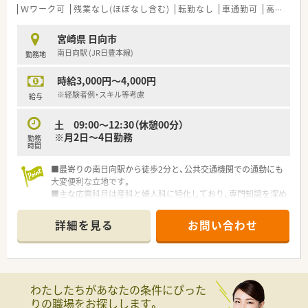
Ｗワーク可
残業なし(ほぼなし含む)
転勤なし
車通勤可
高時給(2,500円以上)
宮崎県 日向市
南日向駅 (JR日豊本線)
勤務地
時給3,000円～4,000円
※経験者例・スキル等考慮
給与
土 09:00～12:30（休憩00分）
※月2日～4日勤務
勤務
時間
■最寄りの南日向駅から徒歩2分と、公共交通機関での通勤にも
大変便利な立地です。
■主な応需科目は産科と婦人科に特化しており、専門知識を深め
ることができます。
■処方箋は一日30枚前後で、患者様一人ひとりに時間をかけて
詳細を見る
お問い合わせ
対応する薬局です。
わたしたちがあなたの条件にぴった
りの職場をお探しします。