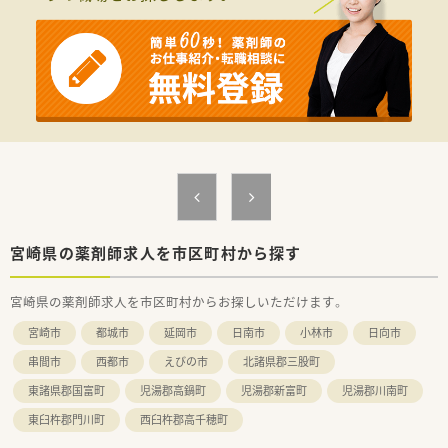
宮崎県の薬剤師求人を市区町村から探す
宮崎県の薬剤師求人を市区町村からお探しいただけます。
宮崎市
都城市
延岡市
日南市
小林市
日向市
串間市
西都市
えびの市
北諸県郡三股町
東諸県郡国富町
児湯郡高鍋町
児湯郡新富町
児湯郡川南町
東臼杵郡門川町
西臼杵郡高千穂町