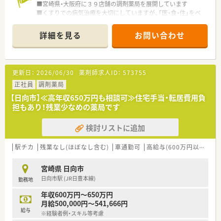
■宮崎県・大阪府に３９店舗の調剤薬局を展開しています
■くすりでの病気治療を大切にしていますが、「医・食・住」をベ
ースとした薬以外の様々な角度から病気にアプローチする取り
組みを行っている薬局です。
詳細を見る
お問い合わせ
■社内にウォーキングイベントや健康フェアを実施して地域の
健康増進に取り組む健康フェア実行委員会や病気の根本的原因
の１つが食にあると考え、
その食の基本となる「食材」の質から見直し、病気を治すために
更新日：
2026/06/30
薬剤師求人ID：
573755
必要な本物の食材を世の中に、広く提供することを目的とした農
業推進委員会など6つの委員会がございます。
正社員
調剤薬局
■特に宮崎県内ではでは随一のネットワークを持っており、処方
【日向市】≪高年収650万円も相談可≫住宅手当・転居費用負
箋の応需先は広域病院を始め、内科・胃腸科・循環器科・小児科等
担もあり！残業少なめの薬局です
多科目に渡っており幅広い知識をバランスよく身に付けること
が可能となっております。
検討リストに追加
＜研修制度＞
■新入社員に対して社会人・医療人としての接遇マナー及び薬剤
駅チカ
残業なし(ほぼなし含む)
車通勤可
高給与(600万円以上)
住
師としてのスキルアプの研修を行っています。
■専門性にとらわれず広く知識を学び倫理性も身に着けること
宮崎県 日向市
で物事の本質を見抜ける人の育成を目指した社員育成ゼミを開
日向市駅 (JR日豊本線)
勤務地
催。
ゼミの形式としては、自由に本を紹介し意見を出しあう形や、指
年収600万円～650万円
定のテーマに沿って意見を出し合う形式をとっています。
月給500,000円～541,666円
■店舗ごとでメーカーの勉強会開催、常に新しい知識の習得がで
給与
※経験者例・スキル等考慮
きます。