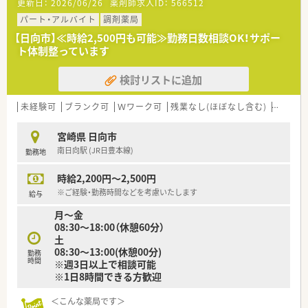
更新日：
2026/06/26
薬剤師求人ID：
566512
ます。
■教育制度が充実しております。
パート・アルバイト
調剤薬局
■残業は2時間/月程でほとんどございません。
【日向市】≪時給2,500円も可能≫勤務日数相談OK！サポー
ト体制整っています
＜働きやすい環境です＞
■院内保育所がございますので、お子さんがいる方も安心です。
検討リストに追加
（時間：8時～18時45分、料金：15,000円/月、対象：0歳～6歳まで）
■賞与実績は3.9ヶ月分ございます。
定期昇給もあり安心してご就業いただける環境です。
未経験可
ブランク可
Ｗワーク可
残業なし(ほぼなし含む)
車通勤
宮崎県 日向市
南日向駅 (JR日豊本線)
勤務地
時給2,200円～2,500円
※ご経験・勤務時間などを考慮いたします
給与
月～金
08:30～18:00（休憩60分）
土
08:30～13:00(休憩00分)
勤務
時間
※週3日以上で相談可能
※1日8時間できる方歓迎
＜こんな薬局です＞