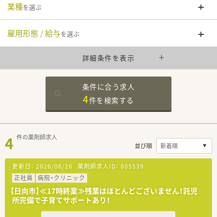
業種
を選ぶ
雇用形態 / 給与
を選ぶ
詳細条件を表示
条件に合う求人
4
件を
検索する
4
件の薬剤師求人
並び順
更新日：
2026/06/26
薬剤師求人ID：
605539
正社員
病院・クリニック
【日向市】≪17時終業≫残業はほとんどございません！託児
所完備で子育てサポートあり！