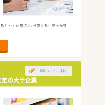
も取りやすい環境で、仕事と私生活を無理
0枚応需しています。
れている環境です。
すい営業時間です。
検討リストに追加
が整っております。
している会社です。
安定の大手企業
ができる社風です。
籍する定着率の高い職場です。
てくることも多いです。