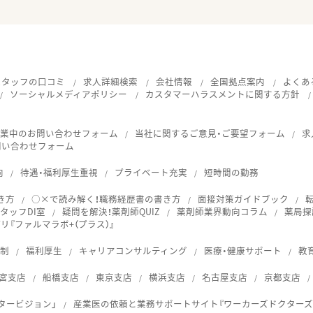
スタッフの口コミ
求人詳細検索
会社情報
全国拠点案内
よくあ
ソーシャルメディアポリシー
カスタマーハラスメントに関する方針
就業中のお問い合わせフォーム
当社に関するご意見・ご要望フォーム
求
問い合わせフォーム
向
待遇・福利厚生重視
プライベート充実
短時間の勤務
き方
○×で読み解く！職務経歴書の書き方
面接対策ガイドブック
タッフDI室
疑問を解決！薬剤師QUIZ
薬剤師業界動向コラム
薬局探
『ファルマラボ+（プラス）』
体制
福利厚生
キャリアコンサルティング
医療・健康サポート
教
宮支店
船橋支店
東京支店
横浜支店
名古屋支店
京都支店
タービジョン」
産業医の依頼と業務サポートサイト『ワーカーズドクターズ