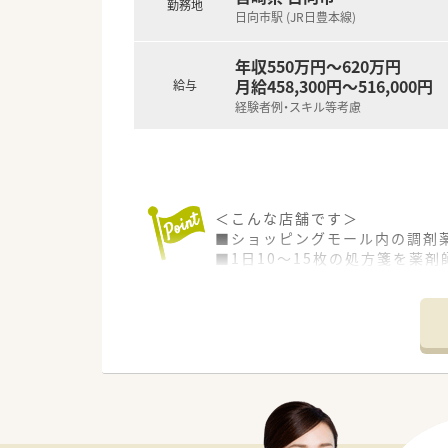
■患者様とのコミュニケーショ
勤務地
日向市駅 (JR日豊本線)
年収550万円～620万円
月給458,300円～516,000円
給与
経験者例・スキル等考慮
＜こんな店舗です＞
■ショッピングモール内の調剤
■1日10～15枚の処方箋を薬
■広域処方を取り扱っています
■祝日の勤務はありますが、土
■勤務後のお買い物もでき便利
＜こんな企業です＞
■ドラッグストア事業を主力事
います。
■希望によって商品部や教育担
■完全週休2日制+年間17日の