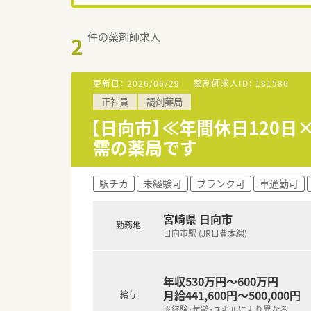
件の薬剤師求人
2
更新日：
2026/06/29
薬剤師求人ID：
181586
正社員
調剤薬局
【日向市】≪年間休日120日
需の薬局です
駅チカ
未経験可
ブランク可
車通勤可
宮崎県 日向市
勤務地
日向市駅 (JR日豊本線)
年収530万円～600万円
月給441,600円～500,000円
給与
※経験・年齢・スキルにより異なる