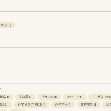
剤あり)
す。
新卒可
未経験可
ブランク可
Ｗワーク可
~18時まで
円以上)
住宅補助(手当)あり
託児所あり
管理薬剤師
扶