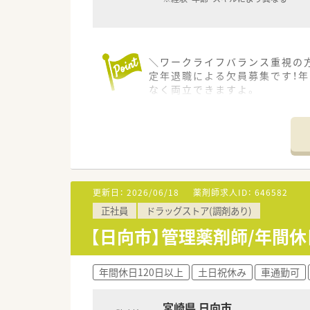
＼ワークライフバランス重視の方
定年退職による欠員募集です！年
なく両立できますよ。
＊------------------------------
【店舗情報と応需状況について】
■日向市駅から徒歩5分の好立地
■近隣の門前クリニックとは定
■開局時間は平日17時30分ま
更新日：
2026/06/18
薬剤師求人ID：
646582
【法人特徴について】
正社員
ドラッグストア(調剤あり)
■宮崎県内で複数店舗を展開し
■各店舗の在庫管理状況を全店
【日向市】管理薬剤師/年間休
■社長は積極的に社員とコミュ
【職場環境と雰囲気】
年間休日120日以上
土日祝休み
車通勤可
■20代から50代まで幅広い年
■お互いに協力して助け合うこ
宮崎県 日向市