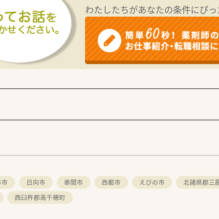
が可能。育児時短勤務はお子様が小学校卒業する迄取得が可能で
わたしたちがあなたの条件にぴっ
体生命保険、社員持株会、財形貯蓄制度といった大手ならでは
林市
日向市
串間市
西都市
えびの市
北諸県郡三
西臼杵郡高千穂町