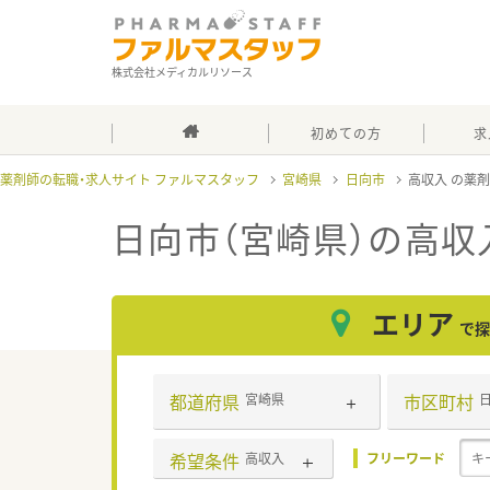
株式会社メディカルリソース
初めての方
求
薬剤師の転職・求人サイト ファルマスタッフ
宮崎県
日向市
高収入
日向市（宮崎県）の高収
エリア
で探
都道府県
市区町村
宮崎県
希望条件
高収入
フリーワード