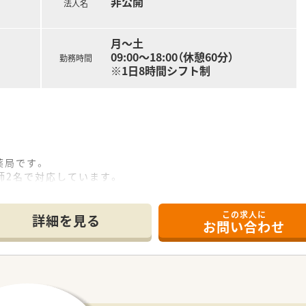
非公開
ンの行き違いを防ぐための監視モニターを設置しており、安心し
法人名
月～土
09:00～18:00（休憩60分）
勤務時間
※1日8時間シフト制
薬局です。
剤師2名で対応しています。
ので、幅広い処方内容に携わることが可能です。
日休みの為ライフワークバランスが取れる環境です。
この求人に
です。
詳細を見る
お問い合わせ
業の１つとして医薬品や健康食品、化粧品を品揃えしたヘルス
当、薬事担当、売場マネジメントなどドラッグストア事業に関わ
長期休暇制度もございますので年間休日は122日と充実しており