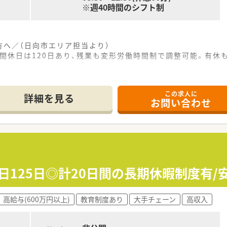
※週40時間のシフト制
へ／（日向市エリア担当より）
間休日は120日あり、残業も変形労働時間制で調整可能。有休
------------＊
この求人に
詳細を見る
お問い合わせ
にあり、整形外科や心療内科、リウマチ科などの処方箋を1日7
期的に打ち合わせを実施しており、非常に良好な関係性が構築さ
で、土曜は午前のみとなっており、プライベートの予定も立てや
ており、各店舗間の距離も近いため、スタッフ同士のヘルプ体制
で把握できるシステムを導入しており、効率的な店舗運営を実現
日125日◎計20日間の長期休暇制度有/
ニケーションを取っており、困ったことがあれば何でも直接相談
高給与(600万円以上)
教育制度あり
大手チェーン
高収入
齢層のスタッフが活躍しており、勤続20年以上のベテランも在
とを大切にしており、退職した方が別の薬局を経験した後に戻っ