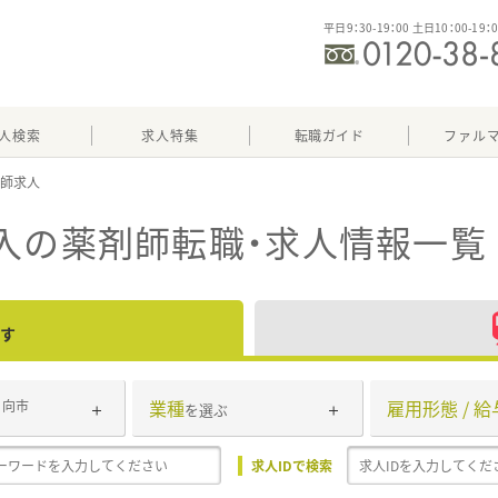
平日9：30-19：00 土日10：00-19：
人検索
求人特集
転職ガイド
ファル
入
の薬剤師転職・求人情報一覧
す
業種
雇用形態 / 給
日向市
を選ぶ
求人IDで検索