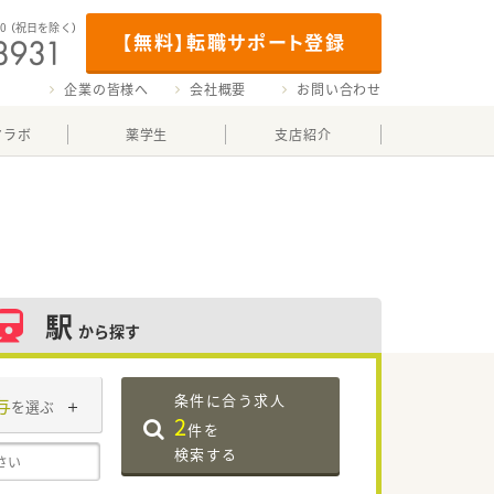
00
（祝日を除く）
【無料】転職サポート登録
企業の皆様へ
会社概要
お問い合わせ
マラボ
薬学生
支店紹介
駅
から探す
条件に合う求人
与
を選ぶ
2
件を
検索する