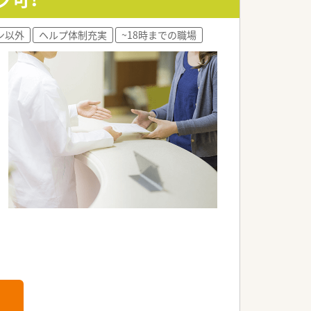
成を目指した社員育成ゼミを開催。
合う形式をとっています。
ン以外
ヘルプ体制充実
~18時までの職場