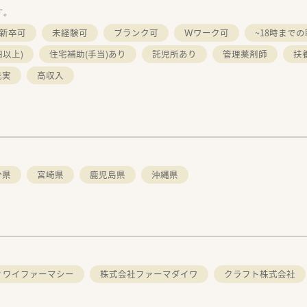
す。
新卒可
未経験可
ブランク可
Ｗワーク可
~18時まで
円以上)
住宅補助(手当)あり
託児所あり
管理薬剤師
扶
充実
高収入
分県
宮崎県
鹿児島県
沖縄県
ィワイファーマシー
株式会社ファーマダイワ
クラフト株式会社