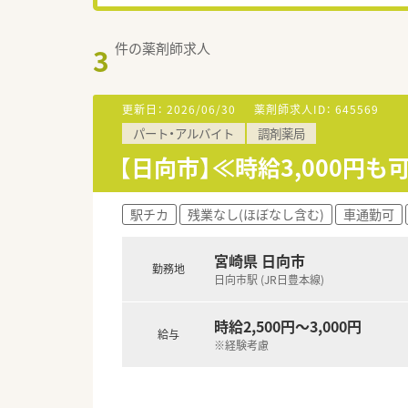
件の薬剤師求人
3
更新日：
2026/06/30
薬剤師求人ID：
645569
パート・アルバイト
調剤薬局
【日向市】≪時給3,000円
駅チカ
残業なし(ほぼなし含む)
車通勤可
宮崎県 日向市
勤務地
日向市駅 (JR日豊本線)
時給2,500円～3,000円
給与
※経験考慮