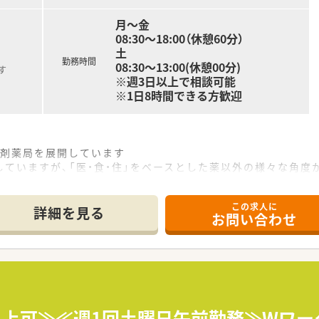
月～金
08:30～18:00（休憩60分）
土
勤務時間
08:30～13:00(休憩00分)
す
※週3日以上で相談可能
※1日8時間できる方歓迎
調剤薬局を展開しています
ていますが、「医・食・住」をベースとした薬以外の様々な角度
や健康フェアを実施して地域の健康増進に取り組む健康フェア
この求人に
詳細を見る
お問い合わせ
質から見直し、病気を治すために必要な本物の食材を世の中に、
ます。
ットワークを持っており、処方箋の応需先は広域病院を始め、内
をバランスよく身に付けることが可能となっております。
療人としての接遇マナー及び薬剤師としてのスキルアプの研修を
円以上可≫≪週1回土曜日午前勤務≫Wワー