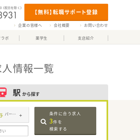
00
（祝日を除く）
【無料】転職サポート登録
企業の皆様へ
会社概要
お問い合わせ
マラボ
薬学生
支店紹介
求人情報一覧
駅
から探す
条件に合う求人
与
パート・アルバイト
3
件を
検索する