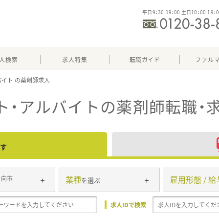
平日9：30-19：00 土日10：00-19：
人検索
求人特集
転職ガイド
ファル
バイト
ト・アルバイト
の薬剤師転職・
す
業種
雇用形態 / 給
日向市
を選ぶ
求人IDで検索