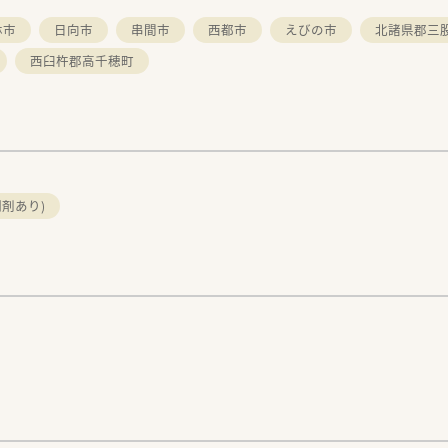
林市
日向市
串間市
西都市
えびの市
北諸県郡三
西臼杵郡高千穂町
剤あり)