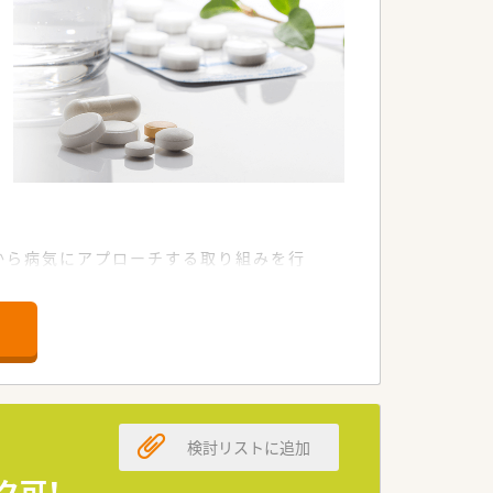
から病気にアプローチする取り組みを行
実行委員会や病気の根本的原因の１つが
広く提供することを目的とした農業推進
科・胃腸科・循環器科・小児科等
検討リストに追加
行っています。
ク可！