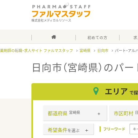
株式会社メディカルリソース
初めての方
求
薬剤師の転職・求人サイト ファルマスタッフ
宮崎県
日向市
パート・アル
日向市（宮崎県）のパー
エリア
で探
都道府県
市区町村
宮崎県
希望条件
フリーワード
を選ぶ