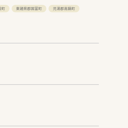
股町
東諸県郡国富町
児湯郡高鍋町