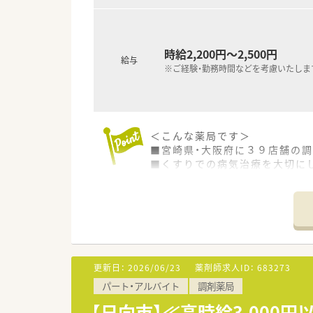
時給2,200円～2,500円
給与
※ご経験・勤務時間などを考慮いたしま
＜こんな薬局です＞
■宮崎県・大阪府に３９店舗の
■くすりでの病気治療を大切にし
っている薬局です。
■社内にウォーキングイベント
食にあると考え、
その食の基本となる「食材」の
委員会など6つの委員会がござい
■特に宮崎県内ではでは随一のネ
多科目に渡っており幅広い知識
更新日：
2026/06/23
薬剤師求人ID：
683273
パート・アルバイト
調剤薬局
＜研修制度＞
■新入社員に対して社会人・医
【日向市】≪高時給3,000