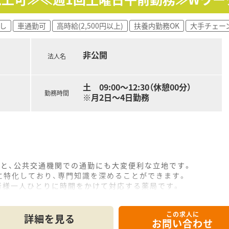
を学び倫理性も身に着けることで物事の本質を見抜ける人の育
を紹介し意見を出しあう形や、指定のテーマに沿って意見を出し
開催、常に新しい知識の習得ができます。
し
車通勤可
高時給(2,500円以上)
扶養内勤務OK
大手チェー
非公開
法人名
土 09:00～12:30（休憩00分）
勤務時間
※月2日～4日勤務
分と、公共交通機関での通勤にも大変便利な立地です。
に特化しており、専門知識を深めることができます。
者様一人ひとりに時間をかけて対応する薬局です。
この求人に
詳細を見る
お問い合わせ