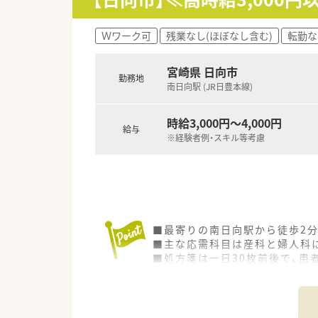
■専門性にとらわれず広く知識
ゼミの形式としては、自由に本
■店舗ごとでメーカーの勉強会
Ｗワーク可
残業なし(ほぼなし含む)
転勤な
宮崎県 日向市
勤務地
南日向駅 (JR日豊本線)
時給3,000円～4,000円
給与
※経験者例・スキル等考慮
■最寄りの南日向駅から徒歩2
■主な応需科目は産科と婦人科
■処方箋は一日30枚前後で、患