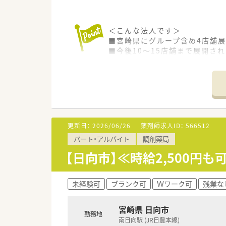
＜こんな法人です＞
■宮崎県にグループ含め4店舗
■今後10～15店舗まで展開さ
■4店舗中３店舗が地域支援体制
■もう1店舗も取得準備はでき
■設立8年目でかなり急成長し
■社長も薬剤師の為、ヘルプが
■休暇取得時も勤怠管理システ
■残業単位も1分単位で計算され
■全体で平均年齢30代半ばの法
更新日：
2026/06/26
薬剤師求人ID：
566512
パート・アルバイト
調剤薬局
≪こんな方にオススメ≫
■Wワークで働きたい方
【日向市】≪時給2,500円
■高時給で働きたい方
■単発で働きたい方
未経験可
ブランク可
Ｗワーク可
残業な
宮崎県 日向市
勤務地
南日向駅 (JR日豊本線)