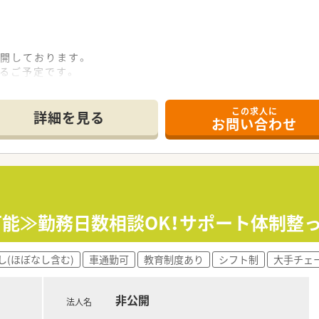
展開しております。
れるご予定です。
加算2を取得しております。
ている店舗です。
この求人に
ている法人です。
詳細を見る
お問い合わせ
必要な際は全店の現場に入っております。
ムで報告のみで取得可能です。
ます。
人です。
も可能≫勤務日数相談OK！サポート体制整
し(ほぼなし含む)
車通勤可
教育制度あり
シフト制
大手チェ
非公開
法人名