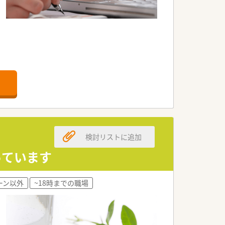
検討リストに追加
っています
ーン以外
~18時までの職場