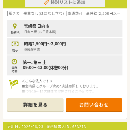
検討リストに追加
駅チカ
残業なし(ほぼなし含む)
車通勤可
高時給(2,500円以上)
大
宮崎県 日向市
日向市駅 (JR日豊本線)
勤務地
時給2,500円～3,000円
※経験考慮
給与
第一、第三 土
09:00～13:00(休憩00分)
勤務
時間
＜こんな法人です＞
■宮崎県にグループ含め4店舗展開しております。
■今後10～15店舗まで展開されるご予定です。
■4店舗中３店舗が地域支援体制加算2を取得しております。
■もう1店舗も取得準備はできている店舗です。
詳細を見る
お問い合わせ
■設立8年目でかなり急成長している法人です。
■社長も薬剤師の為、ヘルプが必要な際は全店の現場に入ってお
ります。
■休暇取得時も勤怠管理システムで報告のみで取得可能です。
更新日：
2026/06/23
薬剤師求人ID：
683273
■残業単位も1分単位で計算されます。