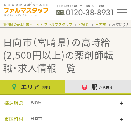
平日9：30-19：00 土日10：00-19：00
薬剤師の転職・求人サイト ファルマスタッフ
宮崎県
日向市
高時給(2,5
日向市（宮崎県）の高時給
(2,500円以上)
の薬剤師転
職・求人情報一覧
エリア
駅
で探す
から探す
都道府県
宮崎県
市区町村
日向市