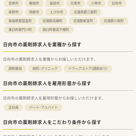
宮崎市
都城市
延岡市
日南市
小林市
日向市
串間市
西都市
えびの市
北諸県郡三股町
東諸県郡国富町
児湯郡高鍋町
児湯郡新富町
児湯郡川南町
東臼杵郡門川町
西臼杵郡高千穂町
日向市の薬剤師求人を業種から探す
日向市の薬剤師求人を業種からお探しいただけます。
調剤薬局
病院・クリニック
ドラッグストア(調剤あり)
日向市の薬剤師求人を雇用形態から探す
日向市の薬剤師求人を雇用形態からお探しいただけます。
正社員
パート・アルバイト
日向市の薬剤師求人をこだわり条件から探す