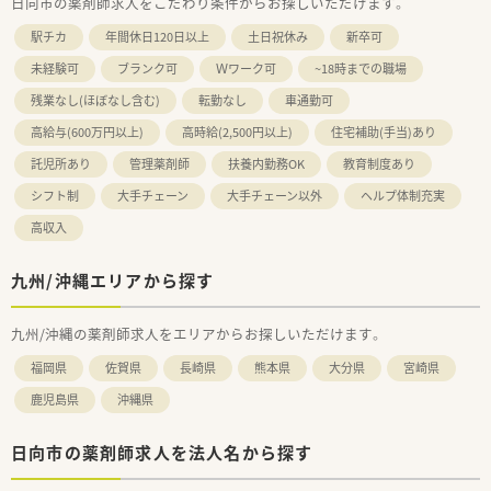
日向市の薬剤師求人をこだわり条件からお探しいただけます。
駅チカ
年間休日120日以上
土日祝休み
新卒可
未経験可
ブランク可
Ｗワーク可
~18時までの職場
残業なし(ほぼなし含む)
転勤なし
車通勤可
高給与(600万円以上)
高時給(2,500円以上)
住宅補助(手当)あり
託児所あり
管理薬剤師
扶養内勤務OK
教育制度あり
シフト制
大手チェーン
大手チェーン以外
ヘルプ体制充実
高収入
九州/沖縄エリアから探す
九州/沖縄の薬剤師求人をエリアからお探しいただけます。
福岡県
佐賀県
長崎県
熊本県
大分県
宮崎県
鹿児島県
沖縄県
日向市の薬剤師求人を法人名から探す