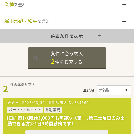
業種
を選ぶ
雇用形態 / 給与
を選ぶ
詳細条件を表示
条件に合う求人
2
件を
検索する
2
件の薬剤師求人
並び順
更新日：
2026/06/30
薬剤師求人ID：
645569
パート・アルバイト
調剤薬局
【日向市】≪時給3,000円も可能≫≪第一、第三土曜日のみ出
勤できる方≫1日4時間勤務です！