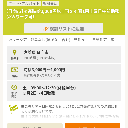
■全体で平均年齢30代半ばの法人です。
パート・アルバイト
調剤薬局
【日向市】≪高時給3,000円以上可≫≪週1回土曜日午前勤務
≪こんな方にオススメ≫
≫Wワーク可！
■Wワークで働きたい方
■高時給で働きたい方
検討リストに追加
■単発で働きたい方
Ｗワーク可
残業なし(ほぼなし含む)
転勤なし
車通勤可
高時給(2,500円以上)
宮崎県 日向市
南日向駅 (JR日豊本線)
勤務地
時給3,000円～4,000円
※経験者例・スキル等考慮
給与
土 09:00～12:30（休憩00分）
※月2日～4日勤務
勤務
時間
■最寄りの南日向駅から徒歩2分と、公共交通機関での通勤にも
大変便利な立地です。
■主な応需科目は産科と婦人科に特化しており、専門知識を深め
ることができます。
■処方箋は一日30枚前後で、患者様一人ひとりに時間をかけて