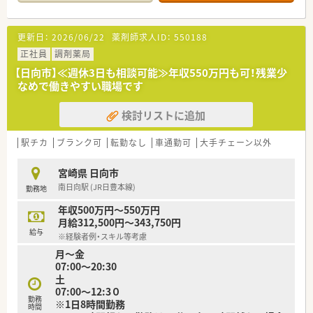
更新日：
2026/06/22
薬剤師求人ID：
550188
正社員
調剤薬局
【日向市】≪週休3日も相談可能≫年収550万円も可！残業少
なめで働きやすい職場です
検討リストに追加
駅チカ
ブランク可
転勤なし
車通勤可
大手チェーン以外
宮崎県 日向市
南日向駅 (JR日豊本線)
勤務地
年収500万円～550万円
月給312,500円～343,750円
給与
※経験者例・スキル等考慮
月～金
07:00～20:30
土
07:00～12:3０
勤務
※1日8時間勤務
時間