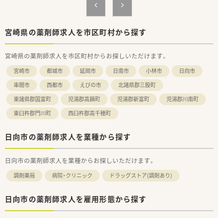
と評価される環境です。
宮崎県の薬剤師求人を市区町村から探す
宮崎県の薬剤師求人を市区町村からお探しいただけます。
宮崎市
都城市
延岡市
日南市
小林市
日向市
串間市
西都市
えびの市
北諸県郡三股町
東諸県郡国富町
児湯郡高鍋町
児湯郡新富町
児湯郡川南町
東臼杵郡門川町
西臼杵郡高千穂町
日向市の薬剤師求人を業種から探す
日向市の薬剤師求人を業種からお探しいただけます。
調剤薬局
病院・クリニック
ドラッグストア(調剤あり)
日向市の薬剤師求人を雇用形態から探す