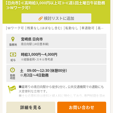
■残業は2時間/月程でほとんどございません。
【日向市】≪高時給3,000円以上可≫≪週1回土曜日午前勤務
≫Wワーク可！
＜働きやすい環境です＞
■院内保育所がございますので、お子さんがいる方も安心です。
検討リストに追加
（時間：8時～18時45分、料金：15,000円/月、対象：0歳～6歳まで）
■賞与実績は3.9ヶ月分ございます。
定期昇給もあり安心してご就業いただける環境です。
Ｗワーク可
残業なし(ほぼなし含む)
転勤なし
車通勤可
高時給(2,500円以上)
宮崎県 日向市
南日向駅 (JR日豊本線)
勤務地
時給3,000円～4,000円
※経験者例・スキル等考慮
給与
土 09:00～12:30（休憩00分）
※月2日～4日勤務
勤務
時間
■最寄りの南日向駅から徒歩2分と、公共交通機関での通勤にも
大変便利な立地です。
■主な応需科目は産科と婦人科に特化しており、専門知識を深め
ることができます。
■処方箋は一日30枚前後で、患者様一人ひとりに時間をかけて
詳細を見る
お問い合わせ
対応する薬局です。