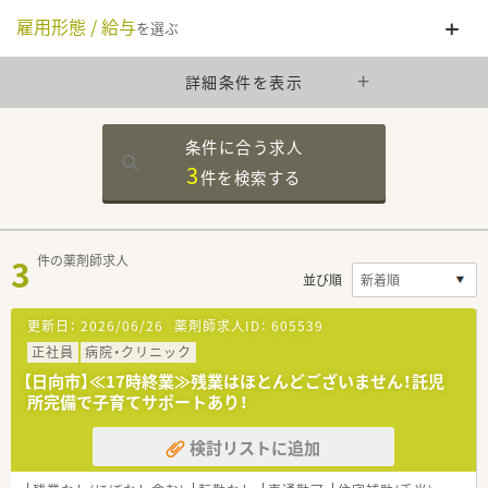
雇用形態 / 給与
を選ぶ
詳細条件を表示
条件に合う求人
3
件を
検索する
3
件の薬剤師求人
並び順
更新日：
2026/06/26
薬剤師求人ID：
605539
正社員
病院・クリニック
【日向市】≪17時終業≫残業はほとんどございません！託児
所完備で子育てサポートあり！
検討リストに追加