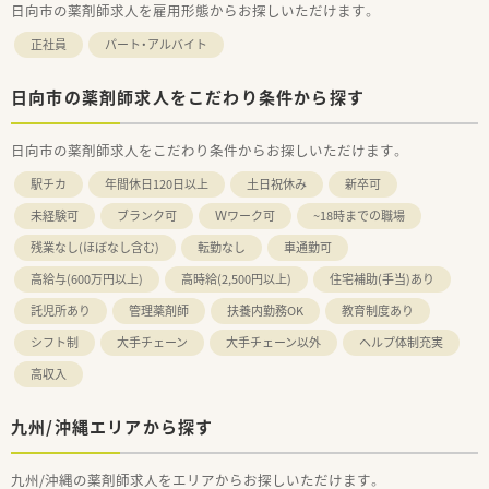
日向市の薬剤師求人を雇用形態からお探しいただけます。
正社員
パート・アルバイト
日向市の薬剤師求人をこだわり条件から探す
日向市の薬剤師求人をこだわり条件からお探しいただけます。
駅チカ
年間休日120日以上
土日祝休み
新卒可
未経験可
ブランク可
Ｗワーク可
~18時までの職場
残業なし(ほぼなし含む)
転勤なし
車通勤可
高給与(600万円以上)
高時給(2,500円以上)
住宅補助(手当)あり
託児所あり
管理薬剤師
扶養内勤務OK
教育制度あり
シフト制
大手チェーン
大手チェーン以外
ヘルプ体制充実
高収入
九州/沖縄エリアから探す
九州/沖縄の薬剤師求人をエリアからお探しいただけます。