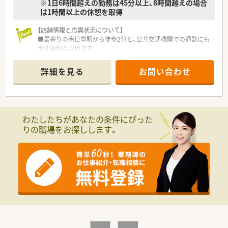
※1日6時間超えの勤務は45分以上、8時間越えの場合
は1時間以上の休憩を取得
【店舗情報と応需状況について】
■最寄りの南日向駅から徒歩2分と、公共交通機関での通勤にも
大変便利な立地です。
■主な応需科目は産科と婦人科に特化しており、専門知識を深め
ることができます。
詳細を見る
お問い合わせ
■処方箋は一日30枚前後で、患者様一人ひとりに時間をかけて
対応する薬局です。
【募集背景と求める人物像について】
■今回は欠員補充のため、地域に根差し、患者様と丁寧に向き合
わたしたちがあなたの条件にぴった
える方を募集します。
りの職場をお探しします。
■産婦人科領域に特化しているため、この分野の知識を深めたい
という方を歓迎します。
■患者様とのコミュニケーションを大切にし、親身に相談に乗れ
る方を求めています。
【求人情報について】
■ご自身の生活に合わせて、年収との調整で週休3日の働き方を
選択することも可能です。
■ご経験やスキルを十分に考慮し、年収550万円の提示も可能な
求人となっています。
■賞与は年間で計4ヶ月分の支給実績があり、頑張りがしっかり