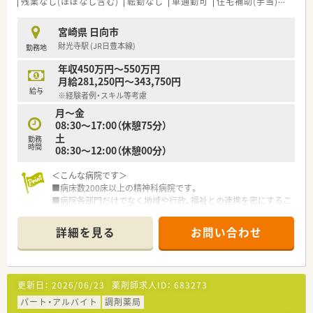
残業なし(ほぼなし含む)
転勤なし
車通勤可
住宅補助(手当)あり
宮崎県 日向市
財光寺駅 (JR日豊本線)
勤務地
年収450万円～550万円
月給281,250円～343,750円
給与
※経験者例・スキル等考慮
月～金
08:30～17:00（休憩75分）
土
勤務
時間
08:30～12:00（休憩00分）
＜こんな病院です＞
■病床数200床以上の精神科病院です。
■病院各部門だけでなく地域や行政、福祉との連携を密にするこ
とで、患者様とそのご家族に安心を届けられる病院を目指してい
ます。
詳細を見る
お問い合わせ
＜こんな職場です＞
■主な業務は入院調剤の一包化・注射薬・薬剤師管理指導です。
■各種委員会にも参加しており他職種の方との関わりもござい
更新日：
2026/06/23
薬剤師求人ID：
683273
ます。
■教育制度が充実しております。
パート・アルバイト
調剤薬局