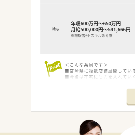
年収600万円～650万円
月給500,000円～541,666円
給与
※経験者例・スキル等考慮
＜こんな薬局です＞
■宮崎県に複数店舗展開してい
■今後は在宅にも力を入れてい
■年収、手当て等充実しておりま
■社宅補助半額会社負担です。