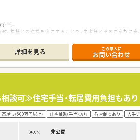
院です。
行政、福祉との連携を密にすることで、患者様とそのご家族に安
この求人に
注射薬・薬剤師管理指導です。
詳細を見る
お問い合わせ
他職種の方との関わりもございます。
。
ございません。
、お子さんがいる方も安心です。
5,000円/月、対象：0歳～6歳まで）
円も相談可≫住宅手当・転居費用負担もあ
ます。
いただける環境です。
高給与(600万円以上)
住宅補助(手当)あり
教育制度あり
大手
非公開
法人名