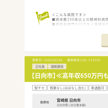
＜こんな病院です＞
■病床数200床以上の精神科病
■病院各部門だけでなく地域や
＜こんな職場です＞
■主な業務は入院調剤の一包化・
■各種委員会にも参加しており
■教育制度が充実しております
■残業は2時間/月程でほとんど
更新日：
2026/06/30
薬剤師求人ID：
573755
＜働きやすい環境です＞
正社員
調剤薬局
■院内保育所がございますので
（時間：8時～18時45分、料金：1
【日向市】≪高年収650万
■賞与実績は3.9ヶ月分ござい
定期昇給もあり安心してご就業
駅チカ
残業なし(ほぼなし含む)
車通勤可
宮崎県 日向市
勤務地
日向市駅 (JR日豊本線)