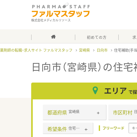
株式会社メディカルリソース
初めての方
求
薬剤師の転職・求人サイト ファルマスタッフ
宮崎県
日向市
住宅補助(手
日向市（宮崎県）の住宅
エリア
で探
都道府県
市区町村
宮崎県
希望条件
住宅補助(手当)あり
フリーワード