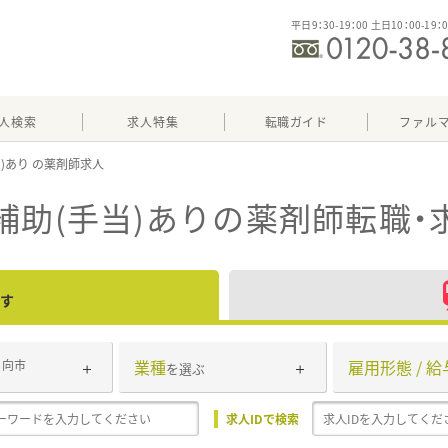
平日9：30-19：00 土日10：00-19：
人検索
求人特集
転職ガイド
ファル
当)あり
補助(手当)あり
の薬剤師転職・
す
業種
雇用形態 / 給
日向市
を選ぶ
求人IDで検索