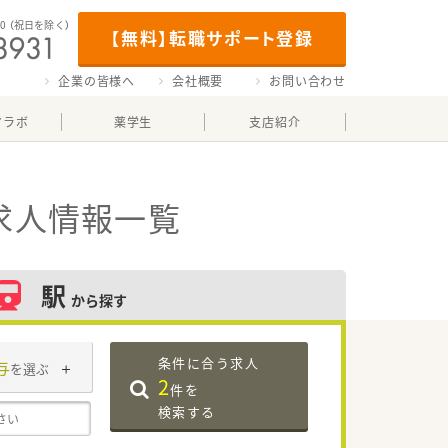
00
（祝日を除く）
【無料】転職サポート登録
企業の皆様へ
会社概要
お問い合わせ
マラボ
薬学生
支店紹介
求人情報一覧
駅
から探す
条件に合う求人
与
を選ぶ
2
件を
検索する