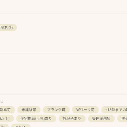
剤あり)
す。
新卒可
未経験可
ブランク可
Ｗワーク可
~18時まで
円以上)
住宅補助(手当)あり
託児所あり
管理薬剤師
扶