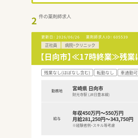
件の薬剤師求人
2
更新日：
2026/06/26
薬剤師求人ID：
605539
正社員
病院・クリニック
【日向市】≪17時終業≫残
残業なし(ほぼなし含む)
転勤なし
車通勤可
宮崎県 日向市
勤務地
財光寺駅 (JR日豊本線)
年収450万円～550万円
月給281,250円～343,750円
給与
※経験者例・スキル等考慮