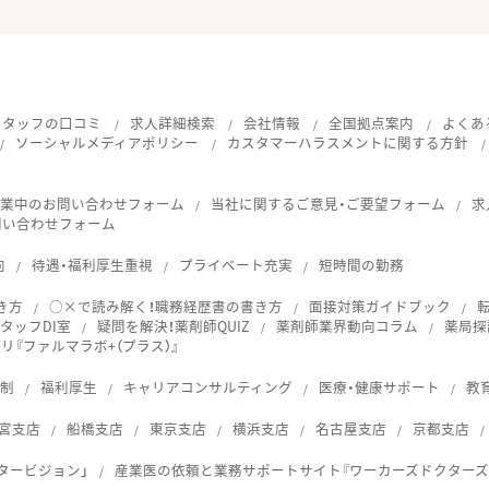
スタッフの口コミ
求人詳細検索
会社情報
全国拠点案内
よくあ
ソーシャルメディアポリシー
カスタマーハラスメントに関する方針
就業中のお問い合わせフォーム
当社に関するご意見・ご要望フォーム
求
問い合わせフォーム
向
待遇・福利厚生重視
プライベート充実
短時間の勤務
き方
○×で読み解く！職務経歴書の書き方
面接対策ガイドブック
タッフDI室
疑問を解決！薬剤師QUIZ
薬剤師業界動向コラム
薬局探
『ファルマラボ+（プラス）』
体制
福利厚生
キャリアコンサルティング
医療・健康サポート
教
宮支店
船橋支店
東京支店
横浜支店
名古屋支店
京都支店
タービジョン」
産業医の依頼と業務サポートサイト『ワーカーズドクターズ