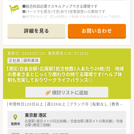
■総合科目応需でスキルアップできる環境です
■パートでも賞与(寸志)あり！従業員思いの薬局です
■希望があれば、週25時間以上勤務で社会保険加入のご相談も
できます。（人員等、薬局の状況による）
詳細を見る
お問い合わせ
更新日：
2026/07/10
薬剤師求人ID：
672020
正社員
調剤薬局
【港区/白金台駅・広尾駅】処方枚数1人あたり20枚/日 地域
の患者さまとじっくり関わりの持てる環境です！ヘルプ体
制も充実しておりワークライフバランス◎
検討リストに追加
年間休日120日以上
週32h以上
ブランク可
転勤なし
教育制度あり
東京都 港区
広尾駅 (東京メトロ日比谷線)／白金台駅 (東京メトロ南北線)／白金
勤務地
台駅 (都営三田線)