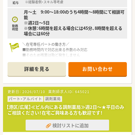
■店舗の間取り設計に薬剤師が介入しており、スムーズな動線が
※経験者例・スキル等考慮
給与
考慮された働きやすい環境です。
月～土 9:00～18:00のうち4時間～8時間にて相談可
■内装は清潔感のある白で統一され、薬局ではないような高級感
能
あふれる意匠性の高い造りが特徴的です。
※週2日～5日
■20～30代の若手社員が多数活躍しており、活気のある雰囲気
勤務
※休憩：6時間を超える場合には45分、8時間を超える
の中で働くことができ、OJT研修も実施しています。
時間
場合には60分
＼在宅専任パートの働き方／
■勤務時間内で対応出来る件数のみ対応
■そのため残業は殆ど発生しません
■急な休みの場合は、店舗が対応するので安心
■在宅経験が無くてもOJT教育でしっかりとフォロー
詳細を見る
お問い合わせ
■車の運転が出来なくてもOK！
■在宅業務が無い場合は、店舗にて外来対応を行います
＼薬局の特徴／
更新日：
2026/07/10
薬剤師求人ID：
645021
■母体は病医院専門の経営コンサルティング企業です。
全国に調剤薬局を550店舗以上展開しています。
パート・アルバイト
調剤薬局
■薬局事業だけでなく、クリニックモールの企画・運営や医療機
【港区/広尾】≪ビル内にある調剤薬局≫週2日～★平日のみ
器のリースなど幅広く事業を展開しております。
ご相談ください！在宅ご興味ある方も歓迎です！
■勤務地や転勤の有無など、希望により働き方を選択できます。
転勤のない働き方も可能です。
検討リストに追加
入社後に「転勤あり」から「転勤なし」へ
働き方を変更することもできます。