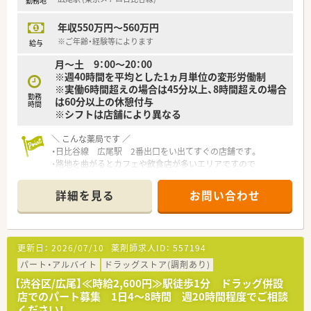
勤務地
■未経験者の方には、新卒様と同様の研修を受けさせて頂いた
り、入社後4日間を掛けて実務研修も可能です。
年収550万円～560万円
内容は処方解説・投薬の仕方・薬歴入力・保険点数説明などです。
希望者のみなので、この研修のみ受ける！というのも可能です。
※ご年齢・経験等によります
給与
e-ラーニングやOJT研修などもございます。
月～土 9：00～20：00
■年間休日は123日ございます。夏季休暇3日、冬期休暇5日ござ
※週40時間を平均とした1ヵ月単位の変形労働制
います。
※実働6時間超えの場合は45分以上、8時間超えの場合
■育児休暇は最大3歳まで、時短勤務は小学校1年生終了時まで
勤務
は60分以上の休憩付与
適用となりますので、ママさん薬剤師様には非常に働きやすい職
時間
※シフトは店舗により異なる
場です。
■持株制度や財形貯蓄制度・保養所利用や多様な健康診断など、
＼ こんな薬局です ／
福利厚生についても大変充実している調剤薬局様です。
・日比谷線 広尾駅 2番出口をい出てすぐの店舗です。
■年1回面談もございますので、自分のキャリアなどについて相
・路地を曲がるとカフェや飲食店が多いエリアですので
談できる機会もございます。
休憩時間も楽しみなエリアです♪
・路面店の為、面にて対応しております。
詳細を見る
お問い合わせ
・処方箋枚数は1日平均20～30枚/日・常時2名体制。
会社方針から1名体制にはしない為、余裕を持った人員配置と
なっております。
更新日：
2026/07/10
薬剤師求人ID：
557194
＼働き方イメージ／
・ドラッグストア併設ですが、業務は調剤室業務がメインです。
パート・アルバイト
ドラッグストア(調剤あり)
・処方相談やOTC相談などしっかりとファンを増やせしていく方
【渋谷区/広尾】≪時給2,600円≫駅徒歩1分 ドラッグ併設
針なので、じっくりと患者様対応が可能
店でのパート募集 1日4～8時間 週20時間程度でご相談
・みなし残業（月10時間）の範囲内で仕事が終わる為、ライフワー
ください！