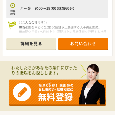
も育成にも力を入れています。
そういった研修も全て会社負担で実施をしていただけます。
月～金 9：00～19：00（休憩60分）
勤務
■年間休日は123日ございます。夏季休暇3日、冬期休暇5日ござ
時間
います。
■育児休暇は最大3歳まで、時短勤務は小学校1年生終了時まで
○こんな会社です○
適用となりますので、子育て中の薬剤師様には非常に働きやすい
■首都圏を中心に全国650店舗以上展開する大手調剤薬局。
職場です。
■年間休日数125日以上♪1週間以上の長期休暇を取得する社員
が多く、オンオフつけて働けます。
■産休育休取得率100％、復帰率98％！認可外保育園の優先入園
詳細を見る
お問い合わせ
枠や育児補助金、ベビーシッターサービスなど、子育てとの両立
支援も豊富です。
■教育制度は業界随一。現場業務にすぐ活かせる5年間のEラー
ニングは業務時間内に受講可能。
■業界最多の外部認定資格取得者数！大学病院実務研修や病院勤
わたしたちがあなたの条件にぴった
務制度、在宅医療研修や認定取得強化チームなど、専門性を伸ば
りの職場をお探しします。
せる環境です。
■薬局業界で利益率No.1！グループ会社の経営やDIビジネスな
ど、先進的な取り組みを積極的に行い、売り上げ右肩上がりの将
来性のある会社です。
■自動薬剤ピッキング装置の導入など、機械化に積極的な会社で
す。自社開発の調剤システムを全店舗で使用し、サービス残業や
事務の調剤補助をシステム面から防いでいます。
■グループ薬局で調剤したお薬代は、扶養家族も含め全額会社負
担♪会員制福利厚生クラブの利用や、団体保険の割引など、安心