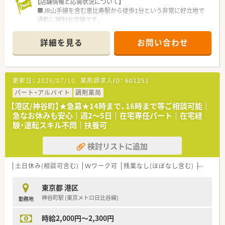
【店舗情報と応需状況について】
■JR山手線を含む恵比寿駅から徒歩1分という非常に好立地で
通勤に便利な店舗です。
■応需科目は脳神経科、内科、心療内科、婦人科、眼科、消化器科
など幅広く平均65枚/日の処方箋に対応しています。
詳細を見る
お問い合わせ
■薬剤師は管理薬剤師と正社員1名、午前パート1名、調剤事務正
社員2名で運営している体制です。
【募集背景と求める人物像について】
更新日：
2026/07/10
薬剤師求人ID：
601251
■現職員が2026年4月より産休に入るため、この欠員補充として
常勤薬剤師1名を急募しています。
パート・アルバイト
調剤薬局
■会社設立から日が浅いベンチャー気質なため能動的に動き、組
【港区/神谷町】★急募★14時まで、16時まで等ご相談可能｜
織づくりに貢献したい方を求めています。
急なお休みも安心｜週2～5日｜在宅専任パート｜在宅経
■店舗採用ではなく会社採用という考え方ですので、柔軟に各店
験・運転スキル不問｜扶養可
舗の状況に対応できる方を歓迎いたします。
検討リストに追加
【法人特徴について】
■2016年の第1号店開局から神奈川・東京に計6店舗を展開し、今
後は20～30店舗のドミナント展開を目指しています。
土日休み(相談可含む)
Ｗワーク可
残業なし(ほぼなし含む)
転勤な
■ ”すべての人にHAPPYを くすりのその先をみつめて”を企業理
念に掲げ、地域医療体制の発展に貢献しています。
東京都 港区
■土地・不動産・建設事業を展開するグループ会社があり、経営基
神谷町駅 (東京メトロ日比谷線)
勤務地
盤が盤石で安定して業績を伸ばしています。
時給2,000円～2,300円
【職場環境と雰囲気】