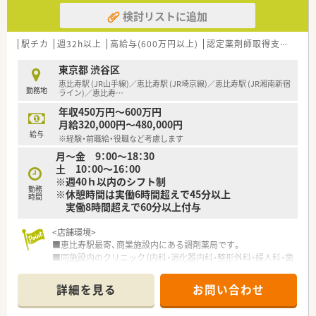
■自動薬剤ピッキング装置の導入など、機械化に積極的な会社で
■研修カリキュラムや学習コンテンツが豊富にございます！
検討リストに追加
す。自社開発の調剤システムを全店舗で使用し、サービス残業や
入社1年目の方から中途入社の方まで、永続的に成長できる教
事務の調剤補助をシステム面から防いでいます。
育制度を多数用意しています。
■グループ薬局で調剤したお薬代は、扶養家族も含め全額会社負
大学病院での実務研修など、医療機関と連携して学べる機会も
駅チカ
週32h以上
高給与(600万円以上)
認定薬剤師取得支援あり
担♪会員制福利厚生クラブの利用や、団体保険の割引など、安心
あり、医療人として成長ができます。
して働けます★
全国どの薬局で働いても、患者さまに選ばれる薬剤師を目指す
東京都 渋谷区
ことができますよ。
恵比寿駅 (JR山手線)／恵比寿駅 (JR埼京線)／恵比寿駅 (JR湘南新宿
勤務地
ライン)／恵比寿
…
年収450万円～600万円
月給320,000円～480,000円
給与
※経験・前職給・役職など考慮します
月～金 9：00～18：30
土 10：00～16：00
※週40ｈ以内のシフト制
勤務
※休憩時間は実働6時間超えで45分以上
時間
実働8時間超えで60分以上付与
<店舗環境>
■恵比寿駅最寄、商業施設内にある調剤薬局です。
■同施設内のクリニック（内科・消化器内科・整形外科・婦人科・歯
科）他、様々な処方箋を受け付けております。
■投薬時は座って対応。患者様とゆっくり向き合いながら投薬
詳細を見る
お問い合わせ
が可能です。
■残業代は1分単位で支給。