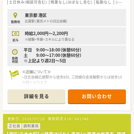
■電子薬歴・ピッキングサポートシステムを導入しています。
土日休み(相談可含む)
残業なし(ほぼなし含む)
転勤なし
シフト制
全店舗にて統一されています。
■糖尿病や在宅、がんといった領域などで
東京都 港区
「社内認定専門薬剤師」の育成に力を入れており薬剤師さんの専
広尾駅 (東京メトロ日比谷線)
勤務地
門性を高めています。
■育休復帰率は100％！
時給2,000円～2,200円
育児休業は、最大3歳に達した月の末日まで延長可能です。
「短時間勤務制度」もあり、子育てと両立しながら勤務できる環
※経験・年齢・スキルにより異なる
給与
境です。
平日 9:00～18:00（休憩60分）
その他、介護休暇への「短時間勤務制度」があり、サポートが充実
土 9:00～17:00（休憩60分）
しております。
勤務
※上記より週2日～5日
■「くるみんマーク」を取得しています。
時間
■幅広いキャリアプランが描けます。
■研修制度が充実しています。
≪店舗について≫
・日比谷線広尾駅から徒歩8分、三田線白金高輪駅からは徒歩15
分程となります。
・同ビルにあるクリニックメイン、内科・循環器・婦人科・皮膚科、
80枚/日の店舗です。
詳細を見る
お問い合わせ
・在宅（個人宅10件、施設3施設）も対応しております。
パートさんは外来メインとなりますが、在宅希望の方も歓迎で
す！
更新日：
2026/07/10
薬剤師求人ID：
641346
≪こんな企業です≫
◇東京都・神奈川県を中心に展開している企業です
正社員
調剤薬局
◇定着率が高く長期就業が可能な薬局！
【港区/六本木駅】≪残業ほぼなし薬局！≫驚異の定着率、環境