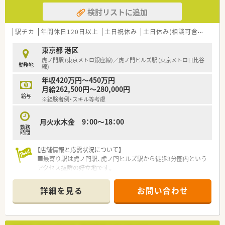
検討リストに追加
【勤務実態について】
■4週8休のシフト制を採用しており、年間休日は122日と、プラ
イベートの時間も大切にできます。
駅チカ
年間休日120日以上
土日祝休み
土日休み(相談可含む)
週3
■全社的に残業時間は少なく、多くても月平均10時間程度のた
め、終業後の予定も立てやすいです。
東京都 港区
■エリア専属のラウンダー薬剤師が複数名在籍しており、急な休
虎ノ門駅 (東京メトロ銀座線)／虎ノ門ヒルズ駅 (東京メトロ日比谷
勤務地
みにも柔軟に対応できる体制です。
線)
年収420万円～450万円
月給262,500円～280,000円
給与
※経験者例・スキル等考慮
月火水木金 9：00～18：00
勤務
時間
【店舗情報と応需状況について】
■最寄り駅は虎ノ門駅、虎ノ門ヒルズ駅から徒歩3分圏内という
アクセス抜群の好立地です。
■呼吸器科や消化器科、循環器科など6科目の幅広い処方箋を1
日に約60枚応需しています。
詳細を見る
お問い合わせ
【募集背景と求める人物像について】
■近隣医療機関からの処方箋枚数が増加しているため、体制強化
を目的とした増員募集です。