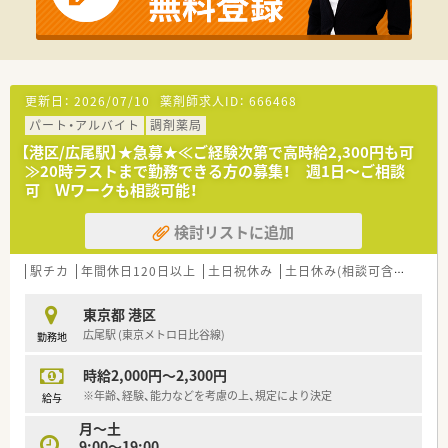
■年間休日110日に加え、調剤薬剤師職能拡大休暇が7日間あり、
年間休日が充実しています。
■残業代は1分単位で支給されるため、サービス残業は一切発生
しません。
■社員持株制度など、福利厚生が非常に充実しており安心して長
く働ける環境です。
更新日：
2026/07/10
薬剤師求人ID：
666468
パート・アルバイト
調剤薬局
【勤務実態について】
■一人あたりの処方箋枚数は約20枚とゆとりがあり、患者様と
【港区/広尾駅】★急募★≪ご経験次第で高時給2,300円も可
じっくり向き合えます。
≫20時ラストまで勤務できる方の募集！ 週1日～ご相談
■ラウンダー薬剤師が20名以上在籍しており、急な欠勤時も応
可 Ｗワークも相談可能！
援体制が万全です。
■調剤薬局とOTCは分離申請されているため、調剤業務に集中で
検討リストに追加
きる環境です。
駅チカ
年間休日120日以上
土日祝休み
土日休み(相談可含む)
週休
東京都 港区
広尾駅 (東京メトロ日比谷線)
勤務地
時給2,000円～2,300円
※年齢、経験、能力などを考慮の上、規定により決定
給与
月～土
9:00～19:00