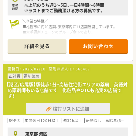
※上記のうち週1～5日、一日4時間～8時間
勤務
時間
※ラストまでご勤務頂ける方の募集です。
＼企業の特徴／
■札幌市に約20店舗、東京都内に11店舗展開しています。
■大手調剤チェーンのグループ傘下であり、
研修・福利厚生・安定性は充実しています。
■残業時間は多い店舗でも月10時間程度！
詳細を見る
お問い合わせ
■4週8休のシフトを軸に年間休日は122～123日と多めの設定
です。
■営業や人事採用、サイト運営など様々な業務を行なっている薬
剤師もいます。
更新日：
2026/07/10
薬剤師求人ID：
666467
■在宅も実施していますが、
車の運転が出来ない方は運転の必要のない店舗への配属とな
正社員
調剤薬局
りますので安心ください。
【港区/広尾駅】駅徒歩1分・高級住宅街エリアの薬局 英語対
応薬剤師もいる店舗です 化粧品やOTCも充実の店舗で
＼ヘルプ体制充実／
す！
■東京エリアにはラウンダーを3－4名配置
■お休みの際の欠員の対応は
検討リストに追加
基本的にラウンダーが対応するため近隣店舗以外のヘルプはほ
とんどありません！
■定期的な異動はなく、欠員や新店開局に合わせて相談のうえ配
駅チカ
年間休日120日以上
週32h以上
転勤なし
高給与(600万円以上)
属を決めています
東京都 港区