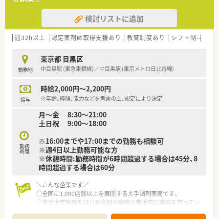
＜働きやすい環境作り＞
検討リストに追加
■エリアマネージャーやラウンダー専任社員を配置している為、
休みも取りやすい環境です。
■OTC社員割引制度・福利厚生クラブ等の福利厚生も充実です！
週32h以上
認定薬剤師取得支援あり
教育制度あり
シフト制
大手
■残業時間は月平均5～10時間程度で、ワークライフバランスを
重視している方にもおすすめです。
東京都 目黒区
■接客業務を第一とし、日常の煩雑な業務を軽減するためのシス
中目黒駅 (東急東横線)／中目黒駅 (東京メトロ日比谷線)
勤務地
テム構築に取り組んでいます。
時給2,000円～2,200円
<こんな店舗です＞
・2022年11月新規OPENの店舗です。
※年齢、経験、能力などを考慮の上、規定により決定
給与
・薬剤師1名、事務1名でのスタートとなります。
月～金 8:30～21:00
・内科メイン、40枚/日予定です。
土日祝 9:00～18:00
※16:00までや17:00までの勤務も相談可
勤務
※週4日以上勤務可能な方
時間
※休憩時間:勤務時間が6時間超過する場合は45分、8
時間超過する場合は60分
＼こんな企業です／
○全国に1,000店舗以上を展開する大手調剤薬局です。
○東京大学病院をはじめ全国の病院の敷地内に薬局を持ってい
ます。