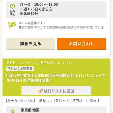
月～金 10:00 ～ 19:00
※週3～5日できる方
勤務
※休憩60分
時間
≪こんな企業です≫
■東京都を中心とする首都圏の調剤薬局40店舗を展開していま
す。
■総合病院のなかでも高度医療を行う大型病院門前の薬局が多
く、
詳細を見る
お問い合わせ
ハイリスク薬から特殊薬まで幅広い処方が経験できます。
■全店舗にミスゼロ子を導入するなど、調剤過誤防止への取り組
みが徹底されております。
■社員の定着率が高く、新卒から60代のベテランまで、幅広い年
更新日：
2026/07/10
薬剤師求人ID：
507834
代の薬剤師が活躍しています。
■残業は店舗により、残業時間は月5～15時間程度となっていま
正社員
調剤薬局
す。
【港区/神谷町駅】≪年収600万円相談可能≫11月リニューア
■育児休暇・産前産後休暇の取得実績が多数あり、取得・復職率は
ルOPEN！管理薬剤師募集！
100％を誇っています。
■有給休暇取得率は8割程度消化でメリハリをつけた就業を推奨
検討リストに追加
しており、
長期旅行に出かける方が多くいます。
■キャリアに応じたスキルアップ研修、サプリメント研修、OTC
駅チカ
週32h以上
転勤なし
高給与(600万円以上)
新規オープン
勉強会、大学病院研修制等、
スキルアップできる環境が用意されております。
東京都 港区