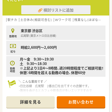
クバランスが整いやすい就労環境です。
・19時や20時までで開局のため、調剤専門店と同じ様な働き方が
検討リストに追加
可能なので定着率は抜群です。
・ヘルプはございますがドミナント展開で出店しており、移動距
離も負担も少なめです。
駅チカ
土日休み(相談可含む)
Ｗワーク可
残業なし(ほぼなし含む)
・柔軟な働き方を希望している方、高年収希望の方必見の環境で
す。
東京都 渋谷区
広尾駅 (東京メトロ日比谷線)
勤務地
＼ 企業特徴 ／
・2004年の上場以来「店舗数は約5倍・売上高は約7倍・経常利益は
約11倍・株価は約20倍」
時給2,600円～2,600円
と他社に追随を許さない、今、最も勢いのある大手ドラッグチェ
給与
ーン店です。
月～金 9:30～19:30
・キャリア志向の高い方におススメ
土 9:30～18:30
⇒今後、調剤併設店が増加していくに伴い、マネジャー等のポス
※上記より1日4～8時間、週20時間程度でご相談可能！
ト拡大が見込まれます
勤務
時間
休憩：6時間を超える勤務の場合、休憩60分
・転居を伴う異動が無い為、安定して就業する事が可能です（ご自
宅から通える範囲内で常に就業する事が可能 ※店舗異動は有）
＼ こんな薬局です ／
・業務に繋がると認められた外部研修等は、研修費を会社負担に
・日比谷線 広尾駅 2番出口を出てすぐの店舗です。
て受講が可能です
・路地を曲がるとカフェや飲食店が多いエリアですので
・働きやすい環境になっている事もあり、現在は平均年齢30歳と
休憩時間も楽しみなエリアです♪
若いですが
・路面店の為、面にて対応しております。
定着率が良くなっている為、年々平均年齢も上昇傾向にありま
詳細を見る
お問い合わせ
・処方箋枚数は1日平均20～30枚/日・常時2名体制。
す。
会社方針から1名体制にはしない為、余裕を持った人員配置と
・新規OPENが多い為、調剤薬局の立ち上げを経験できるチャン