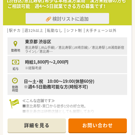
【渋谷区/恵比寿駅】希少な本格漢方薬局 漢方未経験の方も
ご相談可能 週4～5日就業できる方の募集です！
検討リストに追加
駅チカ
週32h以上
転勤なし
シフト制
大手チェーン以外
東京都 渋谷区
恵比寿駅 (JR山手線)／恵比寿駅 (JR埼京線)／恵比寿駅 (JR湘南新宿
勤務地
ライン)／恵比寿
…
時給1,800円～2,000円
※経験考慮
給与
日～土・祝 10:00～19:00(休憩60分)
※週4-5日勤務可能な方(時短不可)
勤務
時間
≪こんな店舗です≫
■恵比寿駅・東口から徒歩1分の好立地。
■恵比寿店は研修店舗としても展開しており
活気のある店舗です。
■不妊治療やアトピーなどの皮膚疾患、ダイエットや生理不順な
詳細を見る
お問い合わせ
ど幅広い領域の漢方相談を受けております。