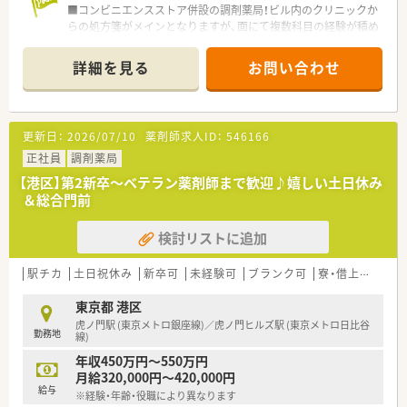
■本部に教育部があり、教材利用やeラーニングなどで日々勉強
■コンビニエンスストア併設の調剤薬局！ビル内のクリニックか
できます！
らの処方箋がメインとなりますが、面にて複数科目の経験が積め
■得た知識・経験を資格（外部認定・専門薬剤師資格）取得に繋げ
ます。
た際にしっかりと評価して貰えます。
■処方箋は遠隔にある入力センターで事務が入力しますが、店舗
詳細を見る
お問い合わせ
※手当として月50,000円の支給としてしっかり給与に反映！
で入力する場合もあります。
大学病院での実務研修など、医療機関と連携して学べる機会もご
■日比谷線神谷町駅徒歩3分！南北線六本木一丁目駅からも徒歩
ざいます。
5分の立地です。
更新日：
2026/07/10
薬剤師求人ID：
546166
■専門認定薬剤師の資格を活かして働きたい方
・・＊ 安心できる就業環境 ＊・・
■在宅専門としてスキルを磨きたい方
■ミスのない調剤業務を徹底しており、「調剤ミス防止システ
正社員
調剤薬局
■エリアマネージャーなど、キャリアアップを望んでいる方
ム」を完備。
【港区】第2新卒～ベテラン薬剤師まで歓迎♪嬉しい土日休み
などへもおすすめです。
薬剤師も患者様も安心できるよう設備投資もしっかり行って
＆総合門前
いる薬局です。
■機材環境、福利厚生が整っている環境を希望の方や
検討リストに追加
研修制度の充実さをポイントとしている方へおすすめの薬局
です♪
駅チカ
土日祝休み
新卒可
未経験可
ブランク可
寮・借上社宅あり
・・＊ 企業の特徴 ＊・・
■全国に722店舗を経営している中心部や駅構内にも出店して
東京都 港区
いる調剤薬局様となります。
虎ノ門駅 (東京メトロ銀座線)／虎ノ門ヒルズ駅 (東京メトロ日比谷
勤務地
■残業時間の平均は10時間程度となります。
線)
残業は1分単位での支給になり、当日シフトで決められた時間
年収450万円～550万円
を超えた分は、すべて残業となります。
月給320,000円～420,000円
■研修制度が非常に充実している調剤薬局となります。
給与
※経験・年齢・役職により異なります
疾患別のWEB研修やがんや緩和ケア・糖尿病など専任薬剤師