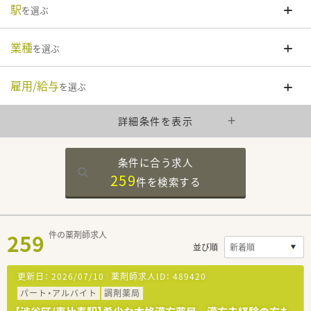
駅
を選ぶ
業種
を選ぶ
雇用/給与
を選ぶ
詳細条件を表示
条件に合う求人
259
件を
検索する
259
件の薬剤師求人
並び順
更新日：
2026/07/10
薬剤師求人ID：
489420
パート・アルバイト
調剤薬局