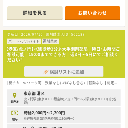
詳細を見る
お問い合わせ
更新日：
2026/07/10
薬剤師求人ID：
562187
パート・アルバイト
調剤薬局
【港区/虎ノ門】≪駅徒歩2分≫大手調剤薬局 曜日・お時間ご
相談可能 19:00までできる方 週3日～5日にてご相談く
ださい！
検討リストに追加
駅チカ
Ｗワーク可
残業なし(ほぼなし含む)
転勤なし
認定薬剤師取得支援あり
東京都 港区
虎ノ門駅 (東京メトロ銀座線)／虎ノ門ヒルズ駅 (東京メトロ日比谷
勤務地
線)
時給2,000円～2,200円
※経験考慮（調剤未経験は1800円～）
給与