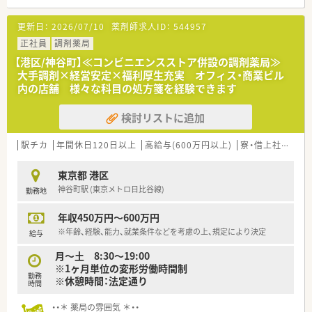
年間休日122日と労働環境の整備にも注力しています。
更新日：
2026/07/10
薬剤師求人ID：
544957
＜こんな会社です＞
■大学病院や総合病院の門前薬局を中心に、全国約700店舗以上
正社員
調剤薬局
展開、従業員数は6000名を超える大手調剤薬局チェーンです。
【港区/神谷町】≪コンビニエンスストア併設の調剤薬局≫
■薬学生を対象にした、就職企業人気ランキングでも、
大手調剤×経営安定×福利厚生充実 オフィス・商業ビル
TOP3位以内にランクインしています！
内の店舗 様々な科目の処方箋を経験できます
■利益率、全調剤薬局の中で日本一！
安定した経営状況が強みとなっており、安心して長く働き続けて
検討リストに追加
いただける環境です。
調剤報酬改定にも影響を受けにくく、将来性のある会社です。
■高度薬学管理、在宅医療、健康サポートに力を入れています。
駅チカ
年間休日120日以上
高給与(600万円以上)
寮・借上社宅あり
各分野に合わせた設備整備や研修制度の導入などを進め、薬剤師
が成長できる環境を整えています。
東京都 港区
■安心して長く働ける福利厚生制度が充実！
神谷町駅 (東京メトロ日比谷線)
勤務地
年間休日は125日！働きやすさを追求した職場環境と、ライフス
テージに合わせた福利厚生を充実させています。
年収450万円～600万円
■ひとり暮らしの方や子育てをしながら働く方など、様々なサポ
ートがございます。
※年齢、経験、能力、就業条件などを考慮の上、規定により決定
給与
■従業員の女性比率は7割を超え育休からの復帰者の社員定着率
月～土 8:30～19:00
は97％！（2020年度）
※1ヶ月単位の変形労働時間制
結婚や出産などのライフステージに変化がある際など、安心して
勤務
※休憩時間：法定通り
働き続けることが出来ます。
時間
<教育環境>
・・＊ 薬局の雰囲気 ＊・・