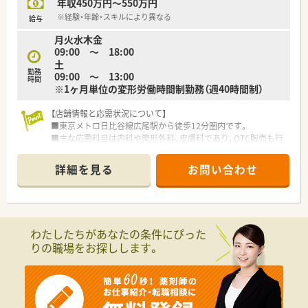
年収450万円～550万円
※経験・年齢・スキルにより異なる
給与
月火水木金
09:00 ～ 18:00
土
勤務
09:00 ～ 13:00
時間
※1ヶ月単位の変形労働時間制勤務（週40時間制）
【店舗情報と応需状況について】
■東京メトロ日比谷線広尾駅から徒歩12分圏内です。
■主な応需科目は内科や整形外科、皮膚科であり、OTC販売も行
っています。
■1日あたり30枚から40枚の処方箋を応需しており、薬剤師2名
詳細を見る
お問い合わせ
体制で業務にあたっています。
【募集背景と求める人物像について】
■今回は欠員補充のための募集です。地域医療への貢献に熱意
のある方を歓迎します。
わたしたちがあなたの条件にぴった
■患者様第一の心構えで、何事にも向上心を持って業務に取り組
りの職場をお探しします。
める方を求めています。
■質の高い服薬指導を通じて、薬剤師としての専門性を高めたい
方にも最適です。
【求人情報について】