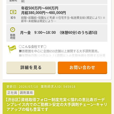
勤務地
康サポートに対する取り組みです。
線)
各分野に合わせた設備整備や研修制度の導入などを進め、薬剤
年収500万円～600万円
師が成長できる環境を整えています。
月給380,000円～480,000円
また、学び、得た知識・経験を資格（外部認定・専門薬剤師資格）
給与
経験・前職給・役職など考慮 ※住宅手当・転居費支給（規定により） ※
取得に繋げた際にしっかりと評価！
新卒・未経験は規定により
…
手当（月50,000円の支給）に反映をしていただけます♪
月～金 9：00～18：00 （休憩60分）のうち週5日
■安心して長く働ける福利厚生制度！
勤務
働きやすさを追求した職場環境と、ライフステージに合わせた
時間
福利厚生を充実させています。
○こんな会社です○
ひとり暮らしの方や子育てをしながら働く方など、様々なサポ
■首都圏を中心に全国650店舗以上展開する大手調剤薬局。
ートございます！
■年間休日数125日以上♪1週間以上の長期休暇を取得する社員
結婚や出産などのライフステージに変化がある際など、安心し
が多く、オンオフつけて働けます。
て働き続けることが可能です。
■産休育休取得率100％、復帰率98％！認可外保育園の優先入園
詳細を見る
お問い合わせ
枠や育児補助金、ベビーシッターサービスなど、子育てとの両立
■多彩なキャリアスタイルがあります！
支援も豊富です。
多角的に事業を展開する同社では、薬剤師としての働き方は決
■教育制度は業界随一。現場業務にすぐ活かせる5年間のEラー
してひとつではありません。
ニングは業務時間内に受講可能。
薬剤師としてのキャリアを積みながら、どんな夢に向かっても
更新日：
2026/07/10
薬剤師求人ID：
545918
■業界最多の外部認定資格取得者数！大学病院実務研修や病院勤
まっすぐに歩める道があります。
務制度、在宅医療研修や認定取得強化チームなど、専門性を伸ば
正社員
調剤薬局
調剤薬局で、在宅医療で、病院薬剤師として、管理部門として、
せる環境です。
教育担当としてなどなど…活動領域は広がり続けています。
【渋谷区】資格取得フォロー制度充実≪憧れの恵比寿ガーデ
■薬局業界で利益率No.1！グループ会社の経営やDIビジネスな
薬剤師としての職能を存分に発揮できるフィールドで、あなた
ンプレイス内でのご勤務≫安定の大手調剤チェーン・キャリ
ど、先進的な取り組みを積極的に行い、売り上げ右肩上がりの将
の思い描く未来を実現してください。
アアップの幅も豊富です
来性のある会社です。