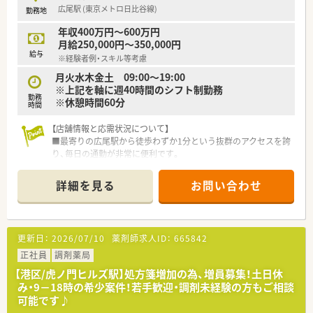
＼学べる体制／
広尾駅 (東京メトロ日比谷線)
勤務地
■社内研修年間100回以上開催！学びたい人が活用できる環境。
■薬学的知識の取得・人間性の向上を目的とした研修など様々。
年収400万円～600万円
■認定薬剤資格取得のサポート制度がございます。
月給250,000円～350,000円
※プライマリ・ケア、外来がん治療、緩和薬物療法、
給与
※経験者例・スキル等考慮
精神科薬物療法、在宅療養支援、リウマチ登録、認知症ケア上
級など
月火水木金土 09:00～19:00
■グループ傘下企業全体での学術大会にも参加しています。
※上記を軸に週40時間のシフト制勤務
勤務
※休憩時間60分
時間
【店舗情報と応需状況について】
■最寄りの広尾駅から徒歩わずか1分という抜群のアクセスを誇
り、毎日の通勤が非常に便利です。
■内科、皮膚科、婦人科、整形外科など多岐にわたる処方箋を1日
に50～60枚ほど応需しています。
詳細を見る
お問い合わせ
■薬剤師3名、事務2名という人員体制で、患者様一人ひとりに丁
寧に対応できる環境が整っています。
【法人特徴について】
更新日：
2026/07/10
薬剤師求人ID：
665842
■東京都内と札幌市内を中心に店舗展開しており、採用エリア外
への転勤がないため安心して働けます。
正社員
調剤薬局
■大手調剤チェーンのグループ企業であり、安定した経営基盤と
【港区/虎ノ門ヒルズ駅】処方箋増加の為、増員募集！土日休
充実した福利厚生サービスが魅力です。
み・9－18時の希少案件！若手歓迎・調剤未経験の方もご相談
■メディカルビルへの出店を戦略的に進めており、多科目を経験
可能です♪
しながらスキルアップできる環境です。