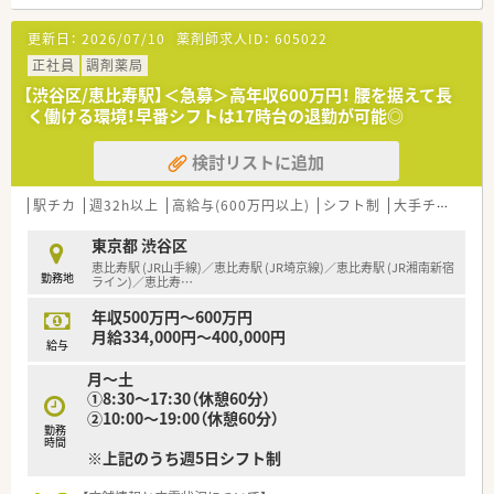
なっております。
スもございます！
立ち上げ経験をしてみたい方へもおすすめです♪
更新日：
2026/07/10
薬剤師求人ID：
605022
・年間休日120日！週休2日制でお休みもしっかり取得できます。
＼ 企業特徴 ／
正社員
調剤薬局
・2004年の上場以来「店舗数は約5倍・売上高は約7倍・経常利益は
【渋谷区/恵比寿駅】＜急募＞高年収600万円！ 腰を据えて長
約11倍・株価は約20倍」
く働ける環境！早番シフトは17時台の退勤が可能◎
と他社に追随を許さない、今、最も勢いのある大手ドラッグチェ
ーン店です。
検討リストに追加
・キャリア志向の高い方におススメ
⇒今後、調剤併設店が増加していくに伴い、マネジャー等のポス
ト拡大が見込まれます
駅チカ
週32h以上
高給与(600万円以上)
シフト制
大手チェーン以外
・転居を伴う異動が無い為、安定して就業する事が可能です（ご自
宅から通える範囲内で常に就業する事が可能 ※店舗異動は有）
東京都 渋谷区
・業務に繋がると認められた外部研修等は、研修費を会社負担に
恵比寿駅 (JR山手線)／恵比寿駅 (JR埼京線)／恵比寿駅 (JR湘南新宿
勤務地
て受講が可能です
ライン)／恵比寿
…
・働きやすい環境になっている事もあり、現在は平均年齢30歳と
年収500万円～600万円
若いですが
月給334,000円～400,000円
定着率が良くなっている為、年々平均年齢も上昇傾向にありま
給与
す。
月～土
・新規OPENが多い為、調剤薬局の立ち上げを経験できるチャン
①8:30～17:30（休憩60分）
スもございます！
②10:00～19:00（休憩60分）
立ち上げ経験をしてみたい方へもおすすめです♪
勤務
・年間休日120日！週休2日制でお休みもしっかり取得できます。
時間
※上記のうち週5日シフト制