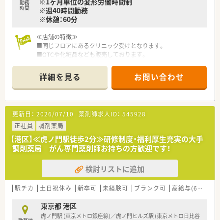
※1ヶ月単位の変形労働時間制
勤務
時間
※週40時間勤務
※休憩：60分
≪店舗の特徴≫
■同じフロアにあるクリニック受けとなります。
■OTCや化粧品なども販売しております。
■複数科目の取り扱いがございますので、スキルUPもできる環
境です
詳細を見る
お問い合わせ
≪数字でみる同企業≫
■大学病院・総合病院を中心とした門前薬局への出店割合 約
63％
更新日：
2026/07/10
薬剤師求人ID：
545928
■全国の大学病院総数に対する出店割合 約50%
■従業員の男女比率 4:7（女性が多め）
正社員
調剤薬局
■育休からの復帰者の社員定着率 97％
【港区】≪虎ノ門駅徒歩2分≫研修制度・福利厚生充実の大手
■在宅医療の実施実績 90%以上
調剤薬局 がん専門薬剤師お持ちの方歓迎です！
■かかりつけ薬剤師の在籍店舗割合 86%
検討リストに追加
≪企業の特徴≫
■大学病院や総合病院の門前薬局を中心に、全都道府県に約600
店舗以上の調剤薬局を展開しています。
駅チカ
土日祝休み
新卒可
未経験可
ブランク可
高給与(600万円以上)
■最先端の知識を学べる環境があります！
東京都 港区
同社がより力を入れているのが、高度薬学管理、在宅医療、健
虎ノ門駅 (東京メトロ銀座線)／虎ノ門ヒルズ駅 (東京メトロ日比谷