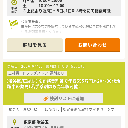
月～金 9：00～20:00
土 10：00～17:00
勤務
※上記より週3日～5日、1日6~8時間にて相談可能
時間
＜企業特徴＞
■全国に722店舗を経営している中心部や駅構内にも出店して
いる調剤薬局様となります。
■95%がマンツーマンでの出店となります。
その為処方元との関係性がスムーズになることにより、
詳細を見る
お問い合わせ
検査値データの共有など含めて他の調剤薬局では経験できない
業務提携を行っております。
また患者様もマンツーマンで出店するからこそ、毎回薬局へ処方
を持って来てくださる為、
更新日：
2026/07/10
薬剤師求人ID：
557196
より深い関係性を持って患者様へ対応する事を目的とされてい
ます。
正社員
ドラッグストア(調剤あり)
■それ以外は、JR西日本やローソン・ビックカメラなどとコラボ
【渋谷区/広尾駅】≪勤務薬剤師で年収555万円≫20～30代活
レーションをして、駅中や複合店舗開発も行っており、OTCも学
躍中の薬局！若手薬剤師も高年収可能！
びたい薬剤師様にもピッタリな薬局です。
■残業時間の平均は10時間程度となります。
検討リストに追加
残業は1分単位での支給になり、当日シフトで決められた時間を
超えた分は、すべて残業となります。
■研修制度が非常に充実している調剤薬局となります。
駅チカ
週32h以上
転勤なし
認定薬剤師取得支援あり
シフト制
疾患別のWEB研修やがんや緩和ケア・糖尿病など専任薬剤師も
育成にも力を入れています。
東京都 渋谷区
そういった研修も全て会社負担で実施をして頂けます。
広尾駅 (東京メトロ日比谷線)