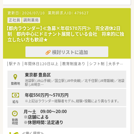
≪業務の流れ≫
■1回のカウンセリングは約30分。
更新日：
2026/07/10
薬剤師求人ID：
479627
カウンセリングを通して患者様の病状を把握し、処方内容を定め
ていきます。
正社員
調剤薬局
（初回は状況によりカウンセリング時間～90分）
【都内ラウンダー】≪急募×年収570万円≫ 完全週休2日
■時には症状等により処方の提案などもしていき為、コミュニケ
制 都内中心にドミナント展開している会社 将来的に独
ーション力・提案力が求められます。
立したい方も歓迎★
≪こんな方、歓迎！≫
検討リストに追加
■漢方カウンセリングにご興味ある方！
■奉仕精神があり、人との対話が好きな方
■患者様の不安に寄り添える共感力をお持ちの方、などお問合せ
駅チカ
年間休日120日以上
教育制度あり
シフト制
大手チェーン以外
お待ちしております♪
東京都 豊島区
≪未経験の方も安心の研修制度≫
池袋駅 (JR山手線)／国立駅 (JR中央線)／北千住駅 (JR常磐線)／池袋
勤務地
■中医学・鍼灸知識やカウンセリング、接客スキルなどの研修は
駅 (JR埼京
…
もちろん
年収550万円～570万円
3ヶ月の実務研修があり、未経験の方もしっかり学ぶことができ
ます（その後店舗へ配属）
※上記はラウンダー経験者モデル、経験・役職により異なります。
給与
月～土 09:00～20:00
≪こんな会社です≫
※店舗による
■都内・千葉県に20店舗展開中です！鍼灸院が併設されている店
勤務
※休憩時間：法定通り
舗もございます。
時間
■西洋医学と中医学の融合を目指し、積極的に地域医療に貢献し
ている会社です。中医師の在籍数は全国でトップを誇りレベル
≪働く環境≫