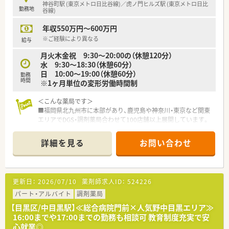
■都内を中心に店舗を展開しているため、転居を伴う店舗異動は
神谷町駅 (東京メトロ日比谷線)／虎ノ門ヒルズ駅 (東京メトロ日比
勤務地
ありません。
谷線)
地域に密着して勤務することができる環境です。
年収550万円～600万円
■介護事業や保育事業も行っており、収益が多角化されており経
営が安定しております。
※ご経験により異なる
給与
月火木金祝 9:30～20:00の（休憩120分）
水 9:30～18:30（休憩60分）
日 10:00～19:00（休憩60分）
勤務
時間
※1ヶ月単位の変形労働時間制
＜こんな薬局です＞
■福岡県北九州市に本部があり、鹿児島や神奈川・東京など関東
エリアでDGS・調剤薬局合わせて100店舗以上展開しています。
■調剤薬局以外にドラッグストア、介護事業所、施術所など多角
化経営しております。
詳細を見る
お問い合わせ
■風通しの良い社風で社員のやる気を重視！年齢や社歴に関わら
ずチャレンジできる環境が整っています。早期のキャリアアッ
プを望む方にもオススメです。
■産休・育休はもちろん、復帰後の時短勤務制度もございます。
更新日：
2026/07/10
薬剤師求人ID：
524226
■直近3年間（2019～2021年）の新卒入社者の離職率3％です！
パート・アルバイト
調剤薬局
＜教育体制について＞
【目黒区/中目黒駅】≪総合病院門前×人気野中目黒エリア≫
■eラーニングによる資格取得支援も導入済み。申請・更新も会
16:00までや17:00までの勤務も相談可 教育制度充実で安
社負担で行うことが可能です。
心就業◎