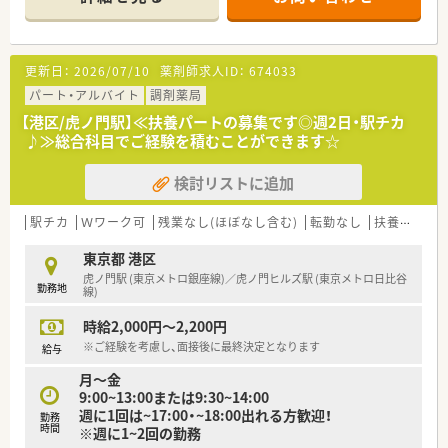
担が少ない環境です。
■20代～50代の方と幅広い年齢層が活躍中、若手～ベテラン薬
剤師様まで歓迎です！
更新日：
2026/07/10
薬剤師求人ID：
674033
パート・アルバイト
調剤薬局
【港区/虎ノ門駅】≪扶養パートの募集です◎週2日・駅チカ
♪≫総合科目でご経験を積むことができます☆
検討リストに追加
駅チカ
Ｗワーク可
残業なし(ほぼなし含む)
転勤なし
扶養内勤務OK
東京都 港区
虎ノ門駅 (東京メトロ銀座線)／虎ノ門ヒルズ駅 (東京メトロ日比谷
勤務地
線)
時給2,000円～2,200円
※ご経験を考慮し、面接後に最終決定となります
給与
月～金
9:00~13:00または9:30~14:00
週に1回は~17:00・~18:00出れる方歓迎！
勤務
時間
※週に1~2回の勤務