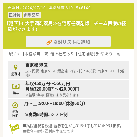
して働けます★
更新日：
2026/07/10
薬剤師求人ID：
546160
正社員
調剤薬局
【港区】≪大手調剤薬局≫在宅専任薬剤師 チーム医療の経
験ができます！
検討リストに追加
駅チカ
未経験可
寮・借上社宅あり
住宅補助(手当)あり
認定薬剤師取得支援あり
東京都 港区
虎ノ門駅 (東京メトロ銀座線)／虎ノ門ヒルズ駅 (東京メトロ日比谷
勤務地
線)
年収450万円～550万円
月給320,000円～420,000円
給与
※経験・年齢・役職により異なります
月～土：9:00～18:00（休憩60分）
勤務
※実動8時間、シフト制
時間
■病院経験者歓迎！経験を生かしてお仕事していただけます。
■教育・研修・福利厚生充実です