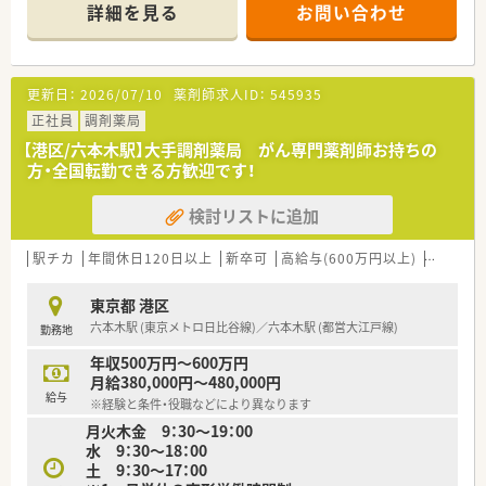
病診薬連携を強化することで、地域にお住いの患者様に高度な
詳細を見る
お問い合わせ
医療の提供を実現しています。
○全店「同一の機械・システム」を採用しており、且つ処方箋の応
需内容が多岐にわたる（敷地内・病院門前・医療モール・CL門前）
ので、
更新日：
2026/07/10
薬剤師求人ID：
545935
スキルUPしたい方にはお勧めもです。
○長期就業＆自己研讃を続ける事で給与があがる仕組みになっ
正社員
調剤薬局
ており、将来的に高年収も狙う事が出来ます。
【港区/六本木駅】大手調剤薬局 がん専門薬剤師お持ちの
○インターネットを使って処方薬の飲み方を遠隔指導する「オン
方・全国転勤できる方歓迎です！
ライン服薬指導」、
今後も病院の「敷地内薬局」の推進、女性客の取り込みを狙う
検討リストに追加
店舗でデザインの一新。
M&Aによる店舗拡大と業界のリーディングカンパニーとして
成長を続けています。
駅チカ
年間休日120日以上
新卒可
高給与(600万円以上)
寮・借上
○どの店舗も、最新システムが整っています！
東京都 港区
六本木駅 (東京メトロ日比谷線)／六本木駅 (都営大江戸線)
勤務地
年収500万円～600万円
月給380,000円～480,000円
給与
※経験と条件・役職などにより異なります
月火木金 9：30～19：00
水 9：30～18：00
土 9：30～17：00