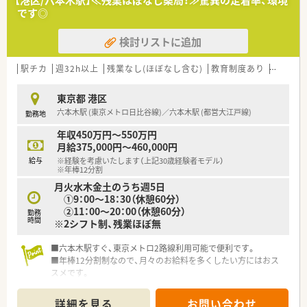
◇3年勤続者対象に、海外研修制度を実施！毎年充実した医療・調
です◎
剤研修のみならず名所観光付の為、参加者の満足度も高くなって
おります。
検討リストに追加
◇社員向けに「患者接遇マナー研修」をアメリカで実施した例も
あり、会社全体で成長しチームワークを高める動きをしている会
社です。
駅チカ
週32h以上
残業なし(ほぼなし含む)
教育制度あり
シフト
◇男性育休取得実績もあり！子育て世代に理解のある職場
◇年間休日は120日以上！有給消化率90～100%を維持
東京都 港区
◇仕事もしっかり・お休みもしっかりが両立できる環境です。
六本木駅 (東京メトロ日比谷線)／六本木駅 (都営大江戸線)
勤務地
◇福利厚生も充実！
年収450万円～550万円
月給375,000円～460,000円
給与
※経験を考慮いたします（上記30歳経験者モデル）
※年棒12分割
月火水木金土のうち週5日
①9：00～18：30（休憩60分）
②11：00～20：00（休憩60分）
勤務
時間
※2シフト制、残業ほぼ無
■六本木駅すぐ、東京メトロ2路線利用可能で便利です。
■年棒12分割制なので、月々のお給料を多くしたい方にはおス
スメです。
■都内2店舗展開ですが、異動はありません。
■現状かかりつけのノルマなし・在宅も薬局長のみ対応なので負
詳細を見る
お問い合わせ