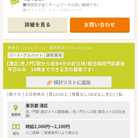
の高い医療を提供されています。
■雰囲気が良くチームワークの良い職場です！
■薬剤師のステータスでもある『臨床薬剤師』を目指したい方必
■気さくで話しやすい代表の方です。
見です！
■社員の平均年齢は30代半ば、若い方が多く活躍しています！
■資格取得制度も充実！
詳細を見る
お問い合わせ
国際中医師・心理カウンセラーなど！
≪こんな方にオススメです≫
漢方医学はもちろん、西洋医学にも日々研鑽し、患者さまの求
■高収入を得たい！将来独立したい！など多彩なキャリアコース
めに対応できる薬剤師育成を行っています。
がある環境で働きたい方
※会社をあげて臨床に有益な資格取得を応援しています！
更新日：
2026/07/10
薬剤師求人ID：
492194
・・＊ 企業の特徴 ＊・・
■買収で毎年店舗を増やしています。
パート・アルバイト
調剤薬局
独立希望の方は、将来的に店舗ごと独立いただくことも可能で
【港区/虎ノ門】駅から徒歩4分の好立地！総合病院門前薬局
す。
平日のみ 19時までできる方の募集です！
■成果報酬型ですので、数字でしっかり評価されたい方にお勧め
です、年収も評価によりアップ！
検討リストに追加
駅チカ
土日祝休み
週32h以上
残業なし(ほぼなし含む)
転勤なし
東京都 港区
虎ノ門駅 (東京メトロ銀座線)／虎ノ門ヒルズ駅 (東京メトロ日比谷
勤務地
線)
時給2,000円～2,100円
※ご経験・ご就業条件により異なる
給与