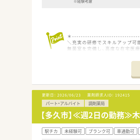
※経験考慮
＊------------------------------
＼充実の研修でスキルアップ可
無菌室を完備し、高度な在宅医
境です。
＊------------------------------
【店舗情報と応需状況について】
■東多久駅からお車で3分ほど
■門前の総合病院から内科や外科
■繁忙期には応需枚数が増加し
更新日：
2026/06/23
薬剤師求人ID：
192415
パート・アルバイト
調剤薬局
【募集背景と求める人物像につい
■今後のさらなる体制強化を見
【多久市】≪週2日の勤務≫
■実務能力の高さよりもお人柄
■地域医療への貢献を目指して
駅チカ
未経験可
ブランク可
車通勤可
【法人特徴について】