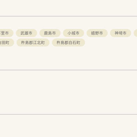
万里市
武雄市
鹿島市
小城市
嬉野市
神埼市
有田町
杵島郡江北町
杵島郡白石町