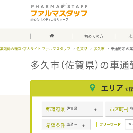
株式会社メディカルリソース
初めての方
求
薬剤師の転職・求人サイト ファルマスタッフ
佐賀県
多久市
車通勤可
多久市（佐賀県）の車通
エリア
で探
都道府県
市区町村
佐賀県
希望条件
車通勤可
フリーワード