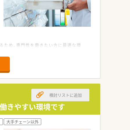
るため、専門性を磨きたい方に最適な環
にあたっている店舗です。
枚から100枚ほど応需しています。
務の効率化と安全性を図っています。
検討リストに追加
ります。
で働きやすい環境です
ムワークを大切にできる方を募ります。
ています。
制
大手チェーン以外