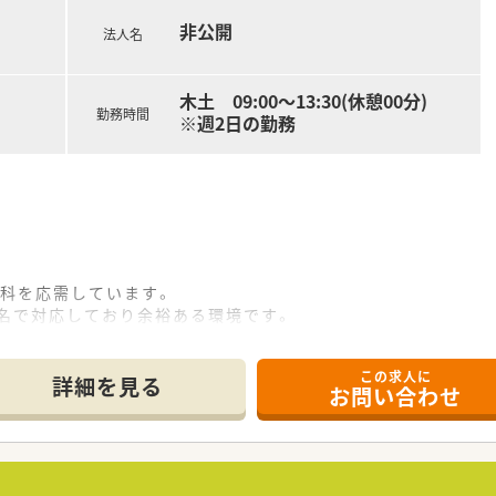
綺麗な薬局を展開しており、地域全体を支えることをビジョンに
非公開
注射剤調剤や看取りまで対応する高度な在宅支援センター店を
法人名
も在籍しており、職種の垣根を越えて地域の施設やイベントへ全
フトコーラ教室、スムージー販売等）
木土 09:00～13:30(休憩00分)
勤務時間
※週2日の勤務
迎えする求人であり、これまでのご経験やスキルを最大限に考
経営しており、スタッフの働きやすさを最優先に考えた様々な制
給されるほか、1人暮らしの方を対象として上限5万円までの家
腸科を応需しています。
2名で対応しており余裕ある環境です。
みの対応です。
なく勤務できる職場です。
この求人に
詳細を見る
お問い合わせ
県、長崎県、関東エリアに80店舗以上展開している創業100年
先進性のある企業です。「ダイレクトテレフォン」「トレーシング
ソンと併設した店舗作り」等対物から対人業務への移行、また処