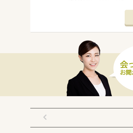
■現在在宅は行っていませんが
■薬局未経験の方も歓迎です。
＜法人情報＞
■佐賀県を中心に、福岡県、熊本
■今後の業界の方向性を見据えた
防止システム全店導入」「ロー
ます。
■薬局としてだけでなく色んな
＜長く働ける環境作り＞
■「子育てサポート企業」として
けております。
■全店舗「調剤・監査・投薬」の
■パートの方も勤務実績に準じ
＜学べる研修制度＞
■外来がん認定薬剤師や漢方専
■外来がん認定、糖尿病や在宅を
な活動を行っています。
■オンラインにて朝8:00～8:
■外来がん専門薬剤師2名による