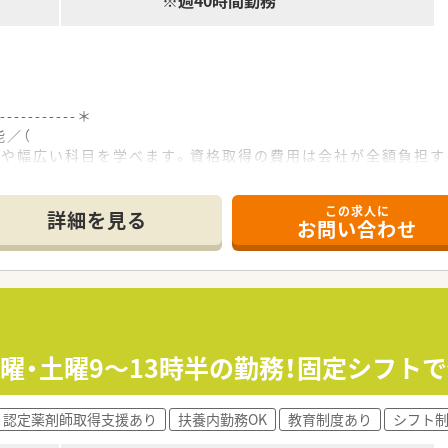
※週40時間勤務
------------＊
能／（
療や幅広い科目を学べます。資格取得の費用は会社が全額負担す
------------＊
この求人に
詳細を見る
お問い合わせ
の場所に位置しており、複数名の体制で協力しながら日々の業務
をはじめとした、非常に幅広い多科目の処方箋を1日あたり80
ますが、最新の調剤システムをいち早く導入することで日々の業
て】
据えた増員募集であり、最大残り2名の採用を積極的に進めてお
木曜・土曜9～13時半の勤務！固定シフト
や人間性を重視しており、周囲のスタッフと連携しながらチー
中長期的な目線で患者様に寄り添うことができる薬剤師を求め
認定薬剤師取得支援あり
扶養内勤務OK
教育制度あり
シフト