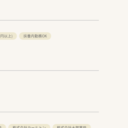
万円以上)
扶養内勤務OK
局
株式会社カールトン
株式会社大賀薬局