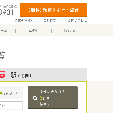
00
（祝日を除く）
【無料】転職サポート登録
企業の皆様へ
会社概要
お問い合わせ
マラボ
薬学生
支店紹介
覧
駅
から探す
条件に合う求人
与
を選ぶ
3
件を
検索する