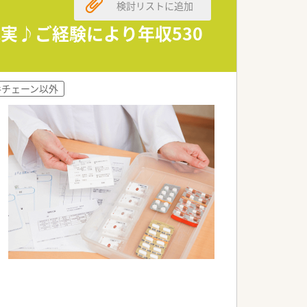
検討リストに追加
ております。
実♪ご経験により年収530
る「プラチナくるみんマーク」の認定を受
すい環境です。
手チェーン以外
社内研修、学会参加、病院研修など、様々
です。
」、各店舗持ち回りで実施する「専門科目