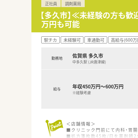
正社員
調剤薬局
■薬局としてだけでなく色んな
【多久市】≪未経験の方も歓
＜長く働ける環境作り＞
万円も可能
■「子育てサポート企業」として
けております。
■全店舗「調剤・監査・投薬」の
駅チカ
未経験可
車通勤可
高給与(600万
■パートの方も勤務実績に準じ
＜学べる研修制度＞
佐賀県 多久市
勤務地
■外来がん認定薬剤師や漢方専
中多久駅 (JR唐津線)
■外来がん認定、糖尿病や在宅を
な活動を行っています。
■オンラインにて朝8:00～8:
■外来がん専門薬剤師2名による
年収450万円～600万円
給与
研修」などがあります。
※経験考慮
＜店舗情報＞
■クリニック門前にて内科・胃
■処方箋枚数45枚/日を薬剤師