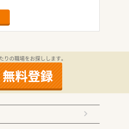
を超える老舗企業です。
レポート」「24Hお薬電話相談」「過誤
方箋だけに頼らない薬局作りを行っており
ております。
たりの職場をお探しします。
る「プラチナくるみんマーク」の認定を受
すい環境です。
社内研修、学会参加、病院研修など、様々
です。
」、各店舗持ち回りで実施する「専門科目