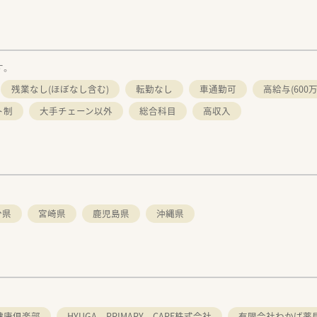
す。
残業なし(ほぼなし含む)
転勤なし
車通勤可
高給与(600
ト制
大手チェーン以外
総合科目
高収入
分県
宮崎県
鹿児島県
沖縄県
健康倶楽部
HYUGA PRIMARY CARE株式会社
有限会社わかば薬