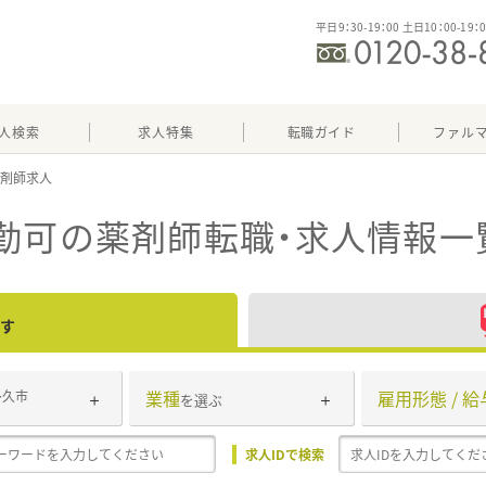
平日9：30-19：00 土日10：00-19：
人検索
求人特集
転職ガイド
ファル
勤可
の薬剤師転職・求人情報一
す
業種
雇用形態 / 給
多久市
を選ぶ
求人IDで検索