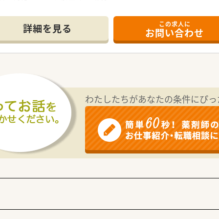
、将来的に在宅にも携われる方歓迎です。
スキルにあった研修が整っています。
この求人に
詳細を見る
お問い合わせ
県、長崎県、関東エリアに80店舗以上展開している創業100年
先進性のある企業です。「ダイレクトテレフォン」「トレーシング
ソンと併設した店舗作り」等対物から対人業務への移行、また処
角度から地域に貢献すべく、福祉事業や保育園などの事業も行っ
わたしたちがあなたの条件にぴっ
、厚生労働大臣の認定を受けた証でかつ継続的な促進をしてい
流れのルールが統一されているためヘルプや異動の際も勤務しや
て法定通りの有給休暇がございます。
門薬剤師も在籍しています。
ケアする専門薬剤師を育てるプロジェクトを開始し、勉強会や
15から30分実施。家事や通勤中など「ながら研修」で参加が可能
薬剤師を鍛える「マッスル研修」、専属薬剤師による「漢方研修