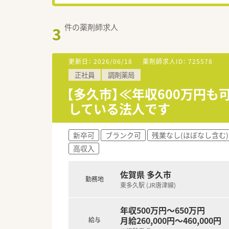
件の薬剤師求人
3
更新日：
2026/06/18
薬剤師求人ID：
725578
正社員
調剤薬局
【多久市】≪年収600万円も
している法人です
新卒可
ブランク可
残業なし(ほぼなし含む)
高収入
佐賀県 多久市
勤務地
東多久駅 (JR唐津線)
年収500万円～650万円
月給260,000円～460,000円
給与