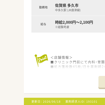
■2015年に設立された新しく
佐賀県 多久市
■総合病院の門前店舗のほか、
勤務地
中多久駅 (JR唐津線)
■薬剤師だけでなく管理栄養士
ーアレンジメント教室、健康クラ
時給2,000円～2,100円
給与
【求人情報について】
※経験考慮
■正社員の勤務薬剤師としてお
■お若く物腰の柔らかい代表が
■赴任費用は上限10万円まで支
＜店舗情報＞
■クリニック門前にて内科・胃
■処方箋枚数45枚/日を薬剤師
■現在在宅は行ってなく外来の
■お休みの相談はしやすく無理
＜法人情報＞
■佐賀県を中心に、福岡県、熊本
■今後の業界の方向性を見据えた
防止システム全店導入」「ロー
更新日：
2026/06/18
薬剤師求人ID：
193101
ます。