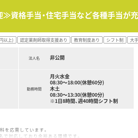
角度から地域に貢献すべく、福祉事業や保育園などの事業も行っ
迎≫資格手当・住宅手当など各種手当が充
、厚生労働大臣の認定を受けた証でかつ継続的な促進をしてい
流れのルールが統一されているためヘルプや異動の際も勤務しや
円以上)
認定薬剤師取得支援あり
教育制度あり
シフト制
大
て法定通りの有給休暇がございます。
非公開
法人名
門薬剤師も在籍しています。
ケアする専門薬剤師を育てるプロジェクトを開始し、勉強会や
月火水金
15から30分実施。家事や通勤中など「ながら研修」で参加が可能
08:30〜18:00(休憩60分)
薬剤師を鍛える「マッスル研修」、専属薬剤師による「漢方研修
木土
勤務時間
08:30〜13:30(休憩00分)
※1日8時間、週40時間シフト制
腸科を応需しています。
2名で対応しており余裕ある環境です。