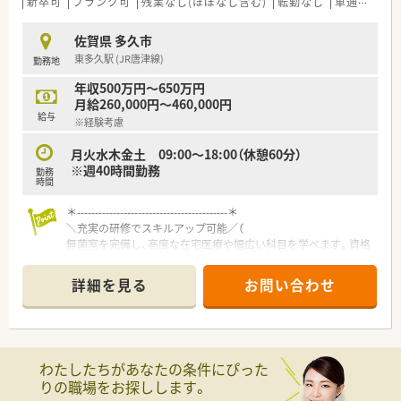
新卒可
ブランク可
残業なし(ほぼなし含む)
転勤なし
車通勤可
佐賀県 多久市
東多久駅 (JR唐津線)
勤務地
年収500万円～650万円
月給260,000円～460,000円
給与
※経験考慮
月火水木金土 09:00～18:00（休憩60分）
※週40時間勤務
勤務
時間
＊------------------------------------------＊
＼充実の研修でスキルアップ可能／（
無菌室を完備し、高度な在宅医療や幅広い科目を学べます。資格
取得の費用は会社が全額負担するため、専門性を磨きたい方に最
適な環境です。
詳細を見る
お問い合わせ
＊------------------------------------------＊
【店舗情報と応需状況について】
■東多久駅からお車で3分ほどの場所に位置しており、複数名の
体制で協力しながら日々の業務にあたっている店舗です。
わたしたちがあなたの条件にぴった
■門前の総合病院から内科や外科をはじめとした、非常に幅広い
りの職場をお探しします。
多科目の処方箋を1日あたり80枚から100枚ほど応需していま