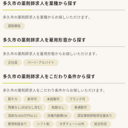
■正社員の勤務薬剤師としてお迎えする求人であり、これまでの
多久市の薬剤師求人を業種から探す
ご経験やスキルを最大限に考慮して待遇を決定いたします。
■お若く物腰の柔らかい代表が経営しており、スタッフの働きや
多久市の薬剤師求人を業種からお探しいただけます。
すさを最優先に考えた様々な制度を整えている法人です。
■赴任費用は上限10万円まで支給されるほか、1人暮らしの方を
調剤薬局
対象として上限5万円までの家賃補助制度も完備しています。
多久市の薬剤師求人を雇用形態から探す
多久市の薬剤師求人を雇用形態からお探しいただけます。
正社員
パート・アルバイト
多久市の薬剤師求人をこだわり条件から探す
多久市の薬剤師求人をこだわり条件からお探しいただけます。
駅チカ
新卒可
未経験可
ブランク可
残業なし(ほぼなし含む)
転勤なし
車通勤可
高給与(600万円以上)
扶養内勤務OK
認定薬剤師取得支援あり
教育制度あり
シフト制
大手チェーン以外
総合科目