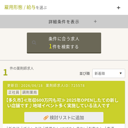
雇用形態 / 給与
を選ぶ
詳細条件を表示
条件に合う求人
1
件を
検索する
1
件の薬剤師求人
並び順
更新日：
2026/06/18
薬剤師求人ID：
725578
正社員
調剤薬局
【多久市】≪年収600万円も可≫ 2025年OPENしたての新し
い店舗です♪地域イベント多く実施している法人です
検討リストに追加