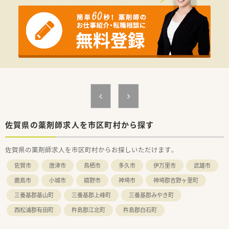
す。
■繁忙期には応需枚数が増加しますが、最新の調剤システムをい
ち早く導入することで日々の業務の効率化と安全性を図ってい
ます。
【募集背景と求める人物像について】
■今後のさらなる体制強化を見据えた増員募集であり、最大残り
2名の採用を積極的に進めております。
■実務能力の高さよりもお人柄や人間性を重視しており、周囲の
スタッフと連携しながらチームワークを大切にできる方を募り
ます。
■地域医療への貢献を目指して中長期的な目線で患者様に寄り
添うことができる薬剤師を求めています。
佐賀県の薬剤師求人を市区町村から探す
【法人特徴について】
■2015年に設立された新しく綺麗な薬局を展開しており、地域
佐賀県の薬剤師求人を市区町村からお探しいただけます。
全体を支えることをビジョンに掲げて貢献している企業です。
■総合病院の門前店舗のほか、注射剤調剤や看取りまで対応する
佐賀市
唐津市
鳥栖市
多久市
伊万里市
武雄市
高度な在宅支援センター店を展開して医療を提供しています。
■薬剤師だけでなく管理栄養士も在籍しており、職種の垣根を越
鹿島市
小城市
嬉野市
神埼市
神埼郡吉野ヶ里町
えて地域の施設やイベントへ全員で積極的に参加しています。
三養基郡基山町
三養基郡上峰町
三養基郡みやき町
（フラワーアレンジメント教室、健康クラフトコーラ教室、スム
ージー販売等）
西松浦郡有田町
杵島郡江北町
杵島郡白石町
【求人情報について】