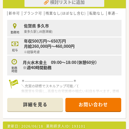
検討リストに追加
新卒可
ブランク可
残業なし(ほぼなし含む)
転勤なし
車通勤可
佐賀県 多久市
東多久駅 (JR唐津線)
勤務地
年収500万円～650万円
月給260,000円～460,000円
給与
※経験考慮
月火水木金土 09:00～18:00（休憩60分）
※週40時間勤務
勤務
時間
＊------------------------------------------＊
＼充実の研修でスキルアップ可能／（
無菌室を完備し、高度な在宅医療や幅広い科目を学べます。資格
取得の費用は会社が全額負担するため、専門性を磨きたい方に最
適な環境です。
詳細を見る
お問い合わせ
＊------------------------------------------＊
【店舗情報と応需状況について】
■東多久駅からお車で3分ほどの場所に位置しており、複数名の
更新日：
2026/06/18
薬剤師求人ID：
193101
体制で協力しながら日々の業務にあたっている店舗です。