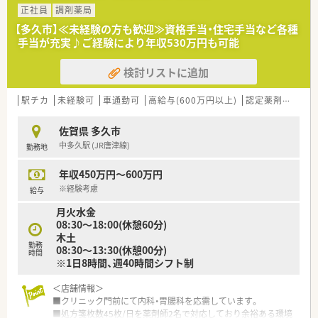
■門前の総合病院から内科や外科をはじめとした、非常に幅広い
正社員
調剤薬局
多科目の処方箋を1日あたり80枚から100枚ほど応需していま
【多久市】≪未経験の方も歓迎≫資格手当・住宅手当など各種
す。
手当が充実♪ご経験により年収530万円も可能
■繁忙期には応需枚数が増加しますが、最新の調剤システムをい
ち早く導入することで日々の業務の効率化と安全性を図ってい
検討リストに追加
ます。
【募集背景と求める人物像について】
駅チカ
未経験可
車通勤可
高給与(600万円以上)
認定薬剤師取得支援あり
■今後のさらなる体制強化を見据えた増員募集であり、最大残り
2名の採用を積極的に進めております。
佐賀県 多久市
■実務能力の高さよりもお人柄や人間性を重視しており、周囲の
中多久駅 (JR唐津線)
勤務地
スタッフと連携しながらチームワークを大切にできる方を募り
ます。
年収450万円～600万円
■地域医療への貢献を目指して中長期的な目線で患者様に寄り
添うことができる薬剤師を求めています。
※経験考慮
給与
月火水金
【法人特徴について】
08:30〜18:00(休憩60分)
■2015年に設立された新しく綺麗な薬局を展開しており、地域
木土
全体を支えることをビジョンに掲げて貢献している企業です。
勤務
08:30〜13:30(休憩00分)
■総合病院の門前店舗のほか、注射剤調剤や看取りまで対応する
時間
※1日8時間、週40時間シフト制
高度な在宅支援センター店を展開して医療を提供しています。
■薬剤師だけでなく管理栄養士も在籍しており、職種の垣根を越
＜店舗情報＞
えて地域の施設やイベントへ全員で積極的に参加しています。
■クリニック門前にて内科・胃腸科を応需しています。
（フラワーアレンジメント教室、健康クラフトコーラ教室、スム
■処方箋枚数45枚/日を薬剤師2名で対応しており余裕ある環境
ージー販売等）