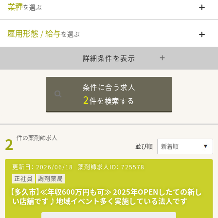
業種
を選ぶ
雇用形態 / 給与
を選ぶ
詳細条件を表示
条件に合う求人
2
件を
検索する
2
件の薬剤師求人
並び順
更新日：
2026/06/18
薬剤師求人ID：
725578
正社員
調剤薬局
【多久市】≪年収600万円も可≫ 2025年OPENしたての新し
い店舗です♪地域イベント多く実施している法人です