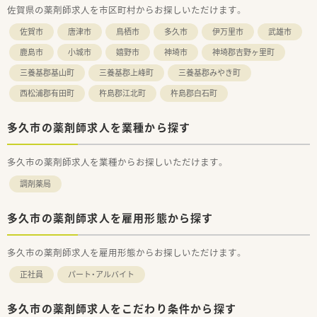
佐賀県の薬剤師求人を市区町村からお探しいただけます。
＜学べる研修制度＞
佐賀市
唐津市
鳥栖市
多久市
伊万里市
武雄市
■外来がん認定薬剤師や漢方専門薬剤師も在籍しています。
■外来がん認定、糖尿病や在宅をケアする専門薬剤師を育てるプ
鹿島市
小城市
嬉野市
神埼市
神埼郡吉野ヶ里町
ロジェクトを開始し、勉強会や社内研修、学会参加、病院研修な
三養基郡基山町
三養基郡上峰町
三養基郡みやき町
ど、様々な活動を行っています。
■オンラインにて朝8:00～8:15から30分実施。家事や通勤中な
西松浦郡有田町
杵島郡江北町
杵島郡白石町
ど「ながら研修」で参加が可能です。
■外来がん専門薬剤師2名による薬剤師を鍛える「マッスル研
修」、専属薬剤師による「漢方研修」、各店舗持ち回りで実施する
多久市の薬剤師求人を業種から探す
「専門科目研修」などがあります。
多久市の薬剤師求人を業種からお探しいただけます。
調剤薬局
多久市の薬剤師求人を雇用形態から探す
多久市の薬剤師求人を雇用形態からお探しいただけます。
正社員
パート・アルバイト
多久市の薬剤師求人をこだわり条件から探す