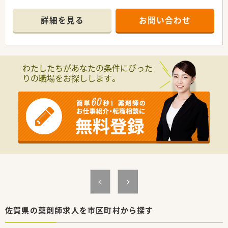
です。
■現在在宅は行っていませんが、将来的に在宅にも携われる方歓
【求人情報について】
詳細を見る
お問い合わせ
迎です。
■正社員の勤務薬剤師としてお迎えする求人であり、これまでの
■薬局未経験の方も歓迎です。スキルにあった研修が整ってい
ご経験やスキルを最大限に考慮して待遇を決定いたします。
ます。
■お若く物腰の柔らかい代表が経営しており、スタッフの働きや
すさを最優先に考えた様々な制度を整えている法人です。
＜法人情報＞
■赴任費用は上限10万円まで支給されるほか、1人暮らしの方を
わたしたちがあなたの条件にぴった
■佐賀県を中心に、福岡県、熊本県、長崎県、関東エリアに80店舗
対象として上限5万円までの家賃補助制度も完備しています。
りの職場をお探しします。
以上展開している創業100年を超える老舗企業です。
■今後の業界の方向性を見据えた先進性のある企業です。「ダイ
レクトテレフォン」「トレーシングレポート」「24Hお薬電話相
談」「過誤防止システム全店導入」「ローソンと併設した店舗作
り」等対物から対人業務への移行、また処方箋だけに頼らない薬
局作りを行っております。
■薬局としてだけでなく色んな角度から地域に貢献すべく、福祉
事業や保育園などの事業も行っております。
＜長く働ける環境作り＞
■「子育てサポート企業」として、厚生労働大臣の認定を受けた
証でかつ継続的な促進をしている「プラチナくるみんマーク」の
認定を受けております。
■全店舗「調剤・監査・投薬」の流れのルールが統一されているた
めヘルプや異動の際も勤務しやすい環境です。
佐賀県の薬剤師求人を市区町村から探す
■パートの方も勤務実績に準じて法定通りの有給休暇がござい
ます。