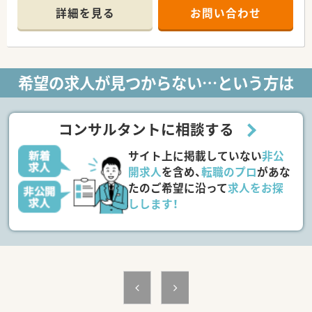
■現在在宅は行っていませんが、将来的に在宅にも携われる方歓
【求人情報について】
詳細を見る
お問い合わせ
迎です。
■正社員の勤務薬剤師としてお迎えする求人であり、これまでの
■薬局未経験の方も歓迎です。スキルにあった研修が整ってい
ご経験やスキルを最大限に考慮して待遇を決定いたします。
ます。
■お若く物腰の柔らかい代表が経営しており、スタッフの働きや
すさを最優先に考えた様々な制度を整えている法人です。
＜法人情報＞
■赴任費用は上限10万円まで支給されるほか、1人暮らしの方を
希望の求人が見つからない…という方は
■佐賀県を中心に、福岡県、熊本県、長崎県、関東エリアに80店舗
対象として上限5万円までの家賃補助制度も完備しています。
以上展開している創業100年を超える老舗企業です。
■今後の業界の方向性を見据えた先進性のある企業です。「ダイ
レクトテレフォン」「トレーシングレポート」「24Hお薬電話相
コンサルタントに相談する
談」「過誤防止システム全店導入」「ローソンと併設した店舗作
り」等対物から対人業務への移行、また処方箋だけに頼らない薬
サイト上に掲載していない
非公
局作りを行っております。
■薬局としてだけでなく色んな角度から地域に貢献すべく、福祉
開求人
を含め、
転職のプロ
があな
事業や保育園などの事業も行っております。
たのご希望に沿って
求人をお探
しします！
＜長く働ける環境作り＞
■「子育てサポート企業」として、厚生労働大臣の認定を受けた
証でかつ継続的な促進をしている「プラチナくるみんマーク」の
認定を受けております。
■全店舗「調剤・監査・投薬」の流れのルールが統一されているた
めヘルプや異動の際も勤務しやすい環境です。
■パートの方も勤務実績に準じて法定通りの有給休暇がござい
ます。