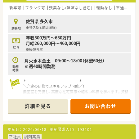
新卒可
ブランク可
残業なし(ほぼなし含む)
転勤なし
車通勤可
佐賀県 多久市
東多久駅 (JR唐津線)
勤務地
年収500万円～650万円
月給260,000円～460,000円
給与
※経験考慮
月火水木金土 09:00～18:00（休憩60分）
※週40時間勤務
勤務
時間
＊------------------------------------------＊
＼充実の研修でスキルアップ可能／（
無菌室を完備し、高度な在宅医療や幅広い科目を学べます。資格
取得の費用は会社が全額負担するため、専門性を磨きたい方に最
適な環境です。
詳細を見る
お問い合わせ
＊------------------------------------------＊
【店舗情報と応需状況について】
■東多久駅からお車で3分ほどの場所に位置しており、複数名の
更新日：
2026/06/18
薬剤師求人ID：
193101
体制で協力しながら日々の業務にあたっている店舗です。
■門前の総合病院から内科や外科をはじめとした、非常に幅広い
正社員
調剤薬局