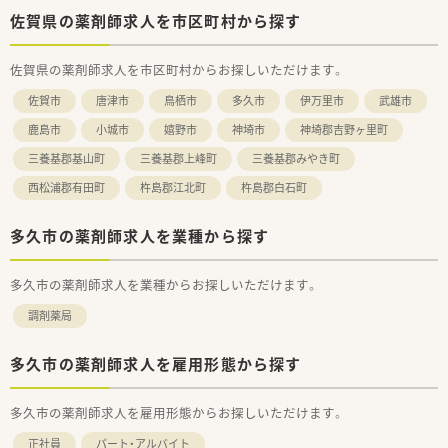
＜学べる研修制度＞
佐賀県の薬剤師求人を市区町村から探す
■外来がん認定薬剤師や漢方専門薬剤師も在籍しています。
■外来がん認定、糖尿病や在宅をケアする専門薬剤師を育てるプ
ロジェクトを開始し、勉強会や社内研修、学会参加、病院研修な
佐賀県の薬剤師求人を市区町村からお探しいただけます。
ど、様々な活動を行っています。
佐賀市
唐津市
鳥栖市
多久市
伊万里市
武雄市
■オンラインにて朝8:00～8:15から30分実施。家事や通勤中な
ど「ながら研修」で参加が可能です。
鹿島市
小城市
嬉野市
神埼市
神埼郡吉野ヶ里町
■外来がん専門薬剤師2名による薬剤師を鍛える「マッスル研
修」、専属薬剤師による「漢方研修」、各店舗持ち回りで実施する
三養基郡基山町
三養基郡上峰町
三養基郡みやき町
「専門科目研修」などがあります。
西松浦郡有田町
杵島郡江北町
杵島郡白石町
多久市の薬剤師求人を業種から探す
多久市の薬剤師求人を業種からお探しいただけます。
調剤薬局
多久市の薬剤師求人を雇用形態から探す
多久市の薬剤師求人を雇用形態からお探しいただけます。
正社員
パート・アルバイト