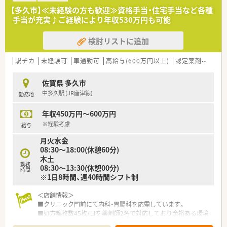
多科目の処方箋を1日あたり80枚から100枚ほど応需していま
【多久市】≪未経験の方も歓迎≫資格手当・住宅手当など各種
す。
手当が充実♪ご経験により年収530万円も可能
■繁忙期には応需枚数が増加しますが、最新の調剤システムをい
ち早く導入することで日々の業務の効率化と安全性を図ってい
検討リストに追加
ます。
【募集背景と求める人物像について】
駅チカ
未経験可
車通勤可
高給与(600万円以上)
認定薬剤師取得支援あり
■今後のさらなる体制強化を見据えた増員募集であり、最大残り
2名の採用を積極的に進めております。
佐賀県 多久市
■実務能力の高さよりもお人柄や人間性を重視しており、周囲の
中多久駅 (JR唐津線)
勤務地
スタッフと連携しながらチームワークを大切にできる方を募り
ます。
年収450万円～600万円
■地域医療への貢献を目指して中長期的な目線で患者様に寄り
添うことができる薬剤師を求めています。
※経験考慮
給与
月火水金
【法人特徴について】
08:30〜18:00(休憩60分)
■2015年に設立された新しく綺麗な薬局を展開しており、地域
木土
全体を支えることをビジョンに掲げて貢献している企業です。
勤務
08:30〜13:30(休憩00分)
■総合病院の門前店舗のほか、注射剤調剤や看取りまで対応する
時間
※1日8時間、週40時間シフト制
高度な在宅支援センター店を展開して医療を提供しています。
■薬剤師だけでなく管理栄養士も在籍しており、職種の垣根を越
＜店舗情報＞
えて地域の施設やイベントへ全員で積極的に参加しています。
■クリニック門前にて内科・胃腸科を応需しています。
（フラワーアレンジメント教室、健康クラフトコーラ教室、スム
■処方箋枚数45枚/日を薬剤師2名で対応しており余裕ある環境
ージー販売等）
です。