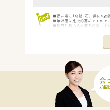
■福井県に1店舗、石川県に4店
■年齢層は比較的高めですので
■整形外科の処方箋を応需してい
■在宅専門の薬剤師様が2名い
■昇格の制度がしっかりとられ
■ブランクのある方や未経験の