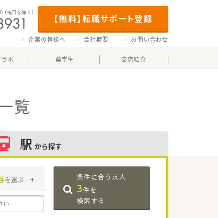
00
（祝日を除く）
【無料】転職サポート登録
企業の皆様へ
会社概要
お問い合わせ
マラボ
薬学生
支店紹介
一覧
駅
から探す
条件に合う求人
与
を選ぶ
3
件を
検索する