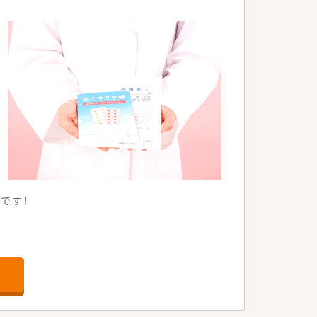
です！
てご通勤いただけます
舗内研修も行っておりますので、未経験の