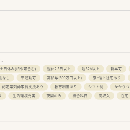
す。
土日休み(相談可含む)
週休2.5日以上
週32h以上
新卒可
勤なし
車通勤可
高給与(600万円以上)
寮・借上社宅あり
認定薬剤師取得支援あり
教育制度あり
シフト制
かかりつ
り
生活環境充実
夜間のみ
総合科目
高収入
在宅