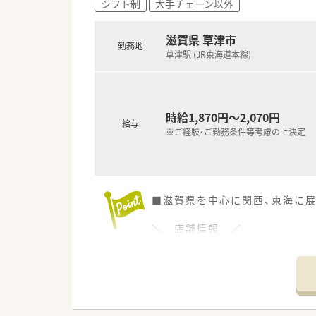
シフト制
大手チェーン以外
滋賀県 草津市
勤務地
草津駅 (JR東海道本線)
時給1,870円～2,070円
給与
※ご経験・ご勤務条件等考慮の上決定
■滋賀県を中心に関西、東海に展
＼ 店舗情報 ／
■JR草津駅より徒歩2分と好立
■週20時間勤務で社会保険にも
■ショッピングセンター内が就
■主にOTC販売をご担当いただ
方も安心してご就業いただけます