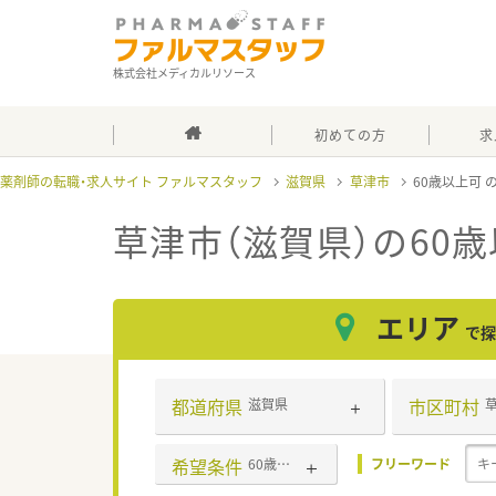
株式会社メディカルリソース
初めての方
求
薬剤師の転職・求人サイト ファルマスタッフ
滋賀県
草津市
60歳以上可
草津市（滋賀県）の60
エリア
で探
都道府県
市区町村
滋賀県
希望条件
60歳以上可
フリーワード