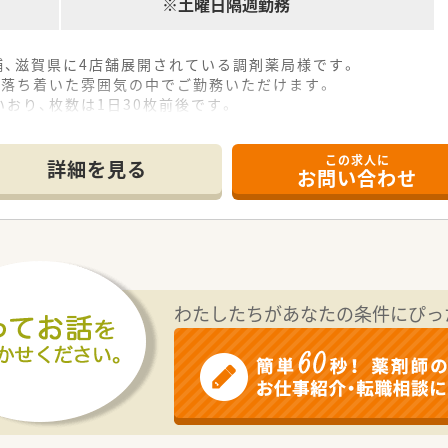
※土曜日隔週勤務
舗、滋賀県に4店舗展開されている調剤薬局様です。
、落ち着いた雰囲気の中でご勤務いただけます。
おり、枚数は1日30枚前後です。
らっしゃり、店舗業ものサポートをしていただけます。
ております。
この求人に
方もご活躍されています。
詳細を見る
お問い合わせ
わたしたちがあなたの条件にぴっ