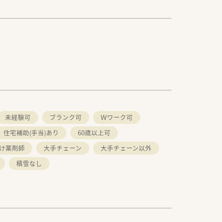
未経験可
ブランク可
Ｗワーク可
住宅補助(手当)あり
60歳以上可
け薬剤師
大手チェーン
大手チェーン以外
積雪なし