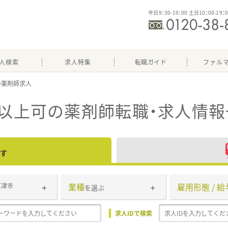
平日9：30-19：00 土日10：00-19：
人検索
求人特集
転職ガイド
ファル
歳以上可
の薬剤師転職・求人情報
す
業種
雇用形態 / 給
草津市
を選ぶ
求人IDで検索