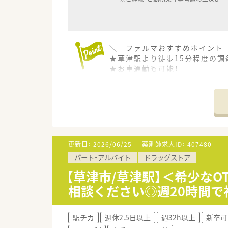
＼ ファルマおすすめポイント
★草津駅より徒歩15分程度の調
★お車通勤も可能！
★勤務曜日・時間のご相談OK
★週2回以上、19：30までの
★個人薬局のため異動や転勤は
★弊社からの紹介会社実績もあり
更新日：
2026/06/25
薬剤師求人ID：
407480
パート・アルバイト
ドラッグストア
【草津市/草津駅】＜希少な
相談ください◎週20時間で
駅チカ
週休2.5日以上
週32h以上
新卒可