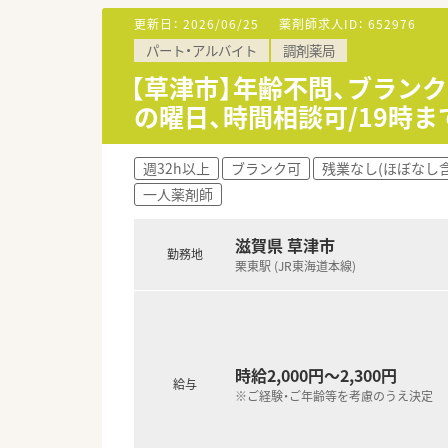
＼ オススメポイント ／
更新日：
2026/06/25
薬剤師求人ID：
652976
■ご経験・ご年齢不問です！60
パート・アルバイト
調剤薬局
弊社からご紹介実績もあり安心
■福利厚生も充実◎買い物補助制
【草津市】年齢不問、ブラン
■1日6～7時間程度の勤務、週5
の曜日、時間相談可/19時
週32h以上
ブランク可
残業なし(ほぼなし含
一人薬剤師
滋賀県 草津市
勤務地
栗東駅 (JR東海道本線)
時給2,000円～2,300円
給与
※ご経験・ご年齢等を考慮のうえ決定