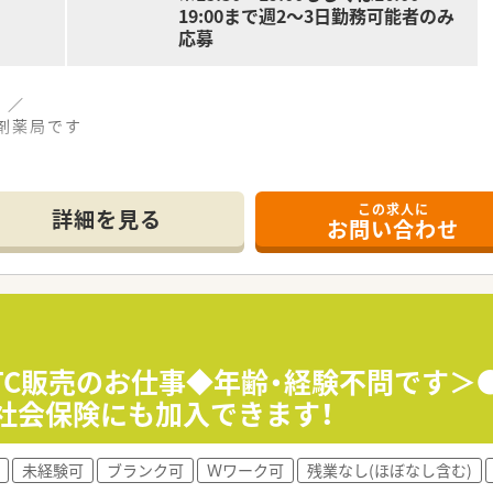
19:00まで週2～3日勤務可能者のみ
応募
 ／
剤薬局です
勤務もしくは土曜毎週勤務可能な方歓迎します
この求人に
ございません
詳細を見る
お問い合わせ
！
OTC販売のお仕事◆年齢・経験不問です＞
社会保険にも加入できます！
未経験可
ブランク可
Ｗワーク可
残業なし(ほぼなし含む)