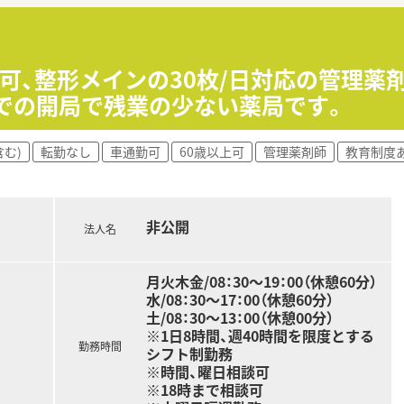
歳以上でもご応募が可能◎接客が好きな方大歓迎！
してお勤めできる会社様です。
度（食品5％、衣類・住居関連9％）がご利用頂けます！
ク可、整形メインの30枚/日対応の管理薬
日、11時～20時までの間でご勤務可能な方歓迎いたします！
までの開局で残業の少ない薬局です。
む)
転勤なし
車通勤可
60歳以上可
管理薬剤師
教育制度
非公開
法人名
月火木金/08：30～19：00（休憩60分）
水/08：30～17：00（休憩60分）
土/08：30～13：00（休憩00分）
※1日8時間、週40時間を限度とする
勤務時間
シフト制勤務
※時間、曜日相談可
※18時まで相談可