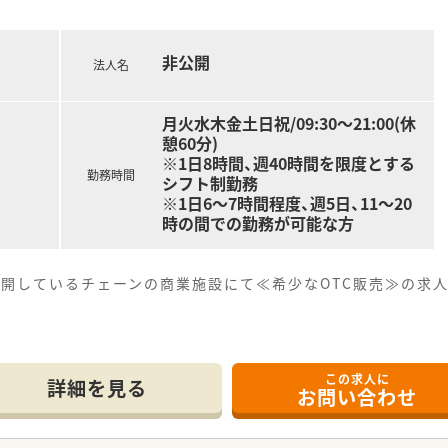
非公開
法人名
月火水木金土日祝/09:30～21:00(休
憩60分)
※1日8時間、週40時間を限度とする
勤務時間
シフト制勤務
※1日6～7時間程度、週5日、11～20
時の間での勤務が可能な方
開しているチェーンの商業施設にて≪希少なOTC販売≫の求人
地！アクセスしやすく通勤便利♪運転に自信がない方も安心し
ご加入頂けます♪
この求人に
業先となりますので、お仕事前後のお買い物にも便利です♪
詳細を見る
お問い合わせ
きます。その他、レジや品出し、発注業務も発生致しますが、店
！