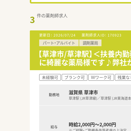
件の薬剤師求人
3
更新日：
2026/07/24
薬剤師求人ID：
170923
パート・アルバイト
調剤薬局
【草津市/草津駅】＜扶養内
に綺麗な薬局様です♪弊社
未経験可
ブランク可
Ｗワーク可
残業な
滋賀県 草津市
勤務地
草津駅 (JR草津線)／草津駅 (JR東海道本
時給2,000円～2,000円
給与
※ご経験・ご勤務条件等考慮の上決定