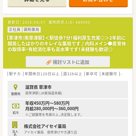
■開局して間もない清潔感溢れる店舗であり、最新の電子薬歴シ
ステムを導入して業務効率化を図っております。
【募集背景と求める人物像について】
更新日：
2026/08/07
薬剤師求人ID：
489090
■店舗のさらなるサービス向上と在宅業務の体制強化を目的に、
前向きに業務へ取り組める方を急募しています。
正社員
調剤薬局
■将来的に店長や管理職を目指したい意欲的な方や、地域に密着
【草津市/南草津駅】＜駅徒歩7分！福利厚生充実◎＞2年前に
して長く貢献したい方を高く評価し採用します。
開局したばかりのキレイな薬局です♪内科メイン●産育休
■調剤経験が4年以上あり認定薬剤師を取得している方や、キャ
の取得率・有給消化率も高水準です！未経験も歓迎◎
リア志向を持ち周囲と協力できる方を求めます。
検討リストに追加
【法人特徴について】
■全国に約400店舗を展開しており、医療モール開発のパイオニ
アとして業界トップクラスのシェアを誇ります。
駅チカ
年間休日120日以上
週32h以上
新卒可
未経験可
ブラン
■社長自身が薬剤師で育休取得経験もあるため、現場への理解が
深く女性が長く働き続けられる制度が万全です。
滋賀県 草津市
■高い利益率を維持しつつ安定した経営を続けており、従業員の
南草津駅 (JR東海道本線)
勤務地
定着率が97%と非常に高いことも特徴です。
年収450万円～580万円
【求人情報について】
月給280,000円～360,000円
■正社員の勤務薬剤師として、想定年収は400万円から600万円
給与
※ご経験等を考慮の上、決定致します。
の範囲で経験やスキルを考慮して決定します。
■昇給は年1回、賞与は年2回支給されるほか、住宅手当や地域手
株式会社アイセイ薬局
当などの各種諸手当も非常に充実しています。
法人
アイセイ薬局 南草津けやき通り店
■認定薬剤師の取得支援制度が整っており、eラーニング受講費
名