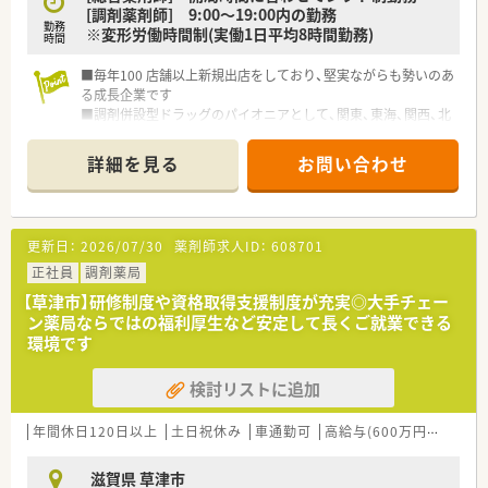
薬品の選定や店舗デザインの決定権を与えるなど高い裁量が特
[調剤薬剤師] 9:00～19:00内の勤務
勤務
徴です。
※変形労働時間制(実働1日平均8時間勤務)
時間
■調剤薬局事業のほかにも介護や飲食など多角的な事業を展開
しており、変化する医療業界に柔軟に対応しながら成長を続けて
■毎年100 店舗以上新規出店をしており、堅実ながらも勢いのあ
います。
る成長企業です
■調剤併設型ドラッグのパイオニアとして、関東、東海、関西、北
【想定される業務内容】
陸・信州を中心に約1,700店舗以上を展開しています
■小児科および内科の処方箋を中心とした調剤業務のほか、患者
■研修制度は様々なプランがあり、集合研修だけでなく任意で受
詳細を見る
お問い合わせ
様への丁寧な服薬指導や薬歴管理、監査業務をメインに担当しま
講可能な研修も幅広く用意されています
す。
■店舗で活躍する従業員、社外で活躍する従業員、将来経営幹部
■地域密着型の薬局としてOTC医薬品の選定や陳列にも携わる
となる従業員など、薬剤師として様々な活躍ができるフィールド
ことができ、自身のアイデアを活かした店舗づくりを経験するこ
を用意されています
更新日：
2026/07/30
薬剤師求人ID：
608701
とが可能です。
■総合薬剤師・調剤薬剤師（土日休み・19時までの勤務）どちらか
■現在は居宅4件の在宅業務に対応しており、バイタルチェック
の働き方を選択できます
正社員
調剤薬局
の補助や多職種連携を通じてより深い臨床経験を積むことがで
■調剤併設型だけでなく「医療モール・クリニック併設店舗」「敷
【草津市】研修制度や資格取得支援制度が充実◎大手チェー
きます。
地内薬局」「訪問調剤特化型店舗」など様々な店舗を運営してい
ン薬局ならではの福利厚生など安定して長くご就業できる
ます
環境です
■在宅医療にも積極的取り組んでおり「訪問調剤特化型店舗」を
50店舗以上、無菌調剤室は業界最多の51店舗設置しています
検討リストに追加
■「プラチナくるみん認定企業」「健康経営優良法人2023（大規模
法人部門）認定」等を取得し一人ひとりが働きやすい環境が整備
されています
年間休日120日以上
土日祝休み
車通勤可
高給与(600万円以上)
認
■充実した研修制度、人事制度、評価制度、キャリア支援制度等
があるのも特徴です
滋賀県 草津市