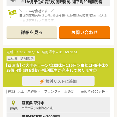
時間
※1か月単位の変形労働時間制、週平均40時間勤務
＼ こんな会社です ／
■調剤薬局の運営の他、介護支援・福祉用具の販売/貸与・老人ホ
ーム運営を行う企業です。
■グループとして近畿圏内に展開しています◎
■代表は薬剤師様ですので、薬剤師様の働きやすい職場を意識さ
詳細を見る
お問い合わせ
れた職場環境を意識されております。
＼ こんな薬局です ／
■JR東海道本線『南草津』駅から徒歩3分ほどの薬局です！公共交
更新日：
2026/07/16
薬剤師求人ID：
697074
通機関でもお通いいただけるため運転に自信がない方にもオス
スメ！
正社員
調剤薬局
■駅前店舗のため駐車場はございませんが、お車通勤も相談のう
【草津市】＜大手チェーン/年間休日115日＞●年2回6連休を
え可能です◎
取得可能！教育制度・福利厚生が充実しております◎
■婦人科を中心とした複数科目の処方箋を応需しています！処方
枚数は1日50枚ほど対応しています。
検討リストに追加
■女性スタッフ中心の店舗です！薬剤師は常時複数名体制で雰囲
気の良い薬局です！
■2021年に開局した店舗ですので、明るく清潔感があり、プライ
週32h以上
未経験可
ブランク可
車通勤可
高給与(600万円以上)
バシーにも配慮した店舗になっています。
■働く女性を応援したいというコンセプトのため、土日も開局し
滋賀県 草津市
ていますが、お休みはしっかりとれる環境です
南草津駅 (JR東海道本線)
勤務地
■18時までの開局です。残業はほとんどないため、プライベート
を充実させたい方にもオススメです
年収480万円～700万円