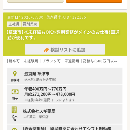
【店舗情報と応需状況について】
■JR東海道本線の草津駅から車で10分ほどの距離に位置してお
り、近隣の医療機関から小児科をメインに応需しています。
更新日：
2026/07/30
薬剤師求人ID：
192185
■処方箋枚数は1日平均65枚ほどで、落ち着いた環境で業務に集
中できます。
正社員
調剤薬局
■在宅業務については現在居宅4件に対応しており、地域に根差
【草津市】≪未経験もOK≫調剤業務がメインのお仕事！車通
した医療を提供しながら患者様一人ひとりと深く関わることが
勤が便利です。
できます。
検討リストに追加
【募集背景と求める人物像について】
■将来的に管理薬剤師として店舗運営を担っていただける方を
急募しており、意欲ある方の挑戦を会社を挙げてサポートいたし
新卒可
未経験可
ブランク可
車通勤可
高給与(600万円以上)
認
ます。
■チーム医療や地域貢献に強い興味をお持ちで、周囲のスタッフ
滋賀県 草津市
と円滑に連携を図りながら自発的に行動できる方を高く評価し
草津駅 (JR東海道本線)
勤務地
ます。
■小児科の処方箋が多いため、お子様への対応に慣れている方や
年収400万円～770万円
丁寧な服薬指導を通じて地域医療に貢献したい方を歓迎いたし
月給271,200円～478,000円
ます。
給与
※経験・年齢・選択コースによります
【法人特徴について】
株式会社スギ薬局
■全国に270店舗以上を展開しており、創業以来の無借金経営を
法人
スギ薬局 草津店
継続しているため、非常に強固で安定した経営基盤を誇っていま
名
す。
■地域密着型の店舗運営を大切にしており、各現場の薬剤師に医
[総合薬剤師] 開局時間に合わせてシフト制勤務