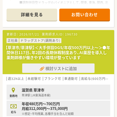
■調剤併設型ドラッグのパイオニアとして、関東、東海、関西、北
陸・信州を中心に約1,700店舗以上を展開しています
■研修制度は様々なプランがあり、集合研修だけでなく任意で受
詳細を見る
お問い合わせ
講可能な研修も幅広く用意されています
■店舗で活躍する従業員、社外で活躍する従業員、将来経営幹部
となる従業員など、薬剤師として様々な活躍ができるフィールド
を用意されています
更新日：
2026/07/21
薬剤師求人ID：
196730
■総合薬剤師・調剤薬剤師（土日休み・19時までの勤務）どちらか
の働き方を選択できます
正社員
ドラッグストア(調剤あり)
■調剤併設型だけでなく「医療モール・クリニック併設店舗」「敷
【草津市/草津駅】＜大手併設DGS/年収500万円以上～＞●年
地内薬局」「訪問調剤特化型店舗」など様々な店舗を運営してい
間休日117日、年2回の長期休暇制度あり、AI薬歴を導入し
ます
薬剤師様が働きやすい環境が整っています
■在宅医療にも積極的取り組んでおり「訪問調剤特化型店舗」を
50店舗以上、無菌調剤室は業界最多の51店舗設置しています
検討リストに追加
■「プラチナくるみん認定企業」「健康経営優良法人2023（大規模
法人部門）認定」等を取得し一人ひとりが働きやすい環境が整備
されています
週32h以上
未経験可
ブランク可
車通勤可
高給与(600万円以上)
■充実した研修制度、人事制度、評価制度、キャリア支援制度等
があるのも特徴です
滋賀県 草津市
草津駅 (JR東海道本線)
勤務地
年収480万円～700万円
月給312,000円～375,000円
給与
※想定・平均残業、各種手当を含んだ総額