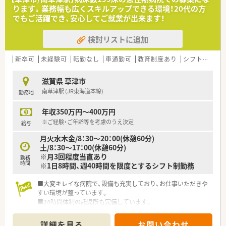
良好な関係を築いています
ります。業務幅も広くスキルアップできる環境！20代の方
■店舗展開エリアが離れていることもあり、各店舗のスタッフ間
でもご活躍でき、安心してご就業が出来ます！
は和やかな雰囲気です
検討リストに追加
【求人情報について】
■正社員としての採用であり、経験豊富な薬剤師の方を対象とし
た募集を行っております
新卒可
未経験可
転勤なし
車通勤可
教育制度あり
シフト制
大
■年収は500万円から最大630万円までの提示が可能で、経験や
能力を考慮します
滋賀県 草津市
■19時までの開局時間であり、ワークライフバランスを重視し
南草津駅 (JR東海道本線)
勤務地
たい方に適しています
年収350万円～400万円
【勤務実態について】
■残業はほとんど発生しないため、定時での帰宅が可能でありプ
※ご経験・ご年齢等を考慮のうえ決定
給与
ライベートが充実します
月火水木金/8：30～20：00(休憩60分)
■休日は日曜日と祝日に加えて半日休みが週に2回あり、無理な
土/8：30～17：00(休憩60分)
く勤務できる体制です
※月3回程度当直あり
■滋賀県内の店舗間は距離が近いため、転居を伴うような無理な
勤務
時間
※1日8時間、週40時間を限度とするシフト制勤務
転勤は発生しません
■大変キレイな病院で、設備も充実しており、お仕事いただきや
すい環境が整っています。
■24時間体制の託児所も完備しています。
詳細を見る
お問い合わせ