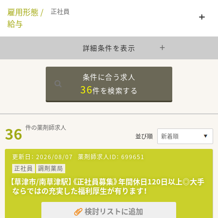
雇用形態 /
正社員
給与
詳細条件を表示
条件に合う求人
36
件を
検索する
36
件の薬剤師求人
並び順
更新日：
2026/08/07
薬剤師求人ID：
699651
正社員
調剤薬局
【草津市/南草津駅】《正社員募集》年間休日120日以上◎大手
ならではの充実した福利厚生が有ります！
検討リストに追加