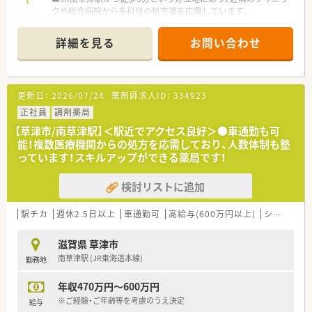
クや総合病院から多科目の処方箋を応需しています。
■処方箋枚数は1日130枚から150枚ほどで、薬剤師6名体制とい
う手厚い人員配置で業務を分担しています。
詳細を見る
お問い合わせ
■応需科目は心療内科や精神科、眼科、耳鼻科、内科と幅広く、
1800品目以上の豊富な医薬品を取り扱います。
【募集背景と求める人物像について】
更新日：
2026/07/24
薬剤師求人ID：
334923
■地域医療へのさらなる貢献と体制強化を目的とした増員募集
のため、意欲的な薬剤師の方を急募しております。
正社員
調剤薬局
■30代から50代前半までの幅広い年齢層を想定しており、病院
【草津市/南草津駅】＜駅近でアクセス良好＞●車通勤も可
での勤務経験がある方も積極的に採用しています。
能！複数医療機関からの処方を応需しており、人数体制も整
■未経験の方は35歳まで応募が可能となっており、地域の方々
っています！スキルアップができる薬局です！
に心温まるサービスを提供したい方を求めています。
検討リストに追加
【法人特徴について】
■滋賀県内に4店舗を展開している地域密着型の法人で、個人経
営ならではの風通しの良い社風です。
駅チカ
週休2.5日以上
車通勤可
高給与(600万円以上)
シフト制
■お薬の提供だけでなく居宅介護や訪問介護事業も手掛けてお
り、医療と介護の両面から地域を支える企業です。
滋賀県 草津市
■患者様とのコミュニケーションを大切にするため、座ってゆっ
南草津駅 (JR東海道本線)
勤務地
くりとお話ができる座り投薬を導入しています。
年収470万円～600万円
【求人情報について】
■想定年収は450万円から550万円となっており、これまでのご
※ご経験・ご年齢等を考慮のうえ決定
給与