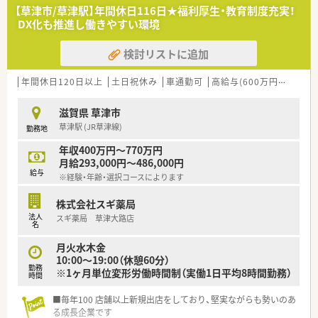
■調剤併設型だけでなく「医療モール・クリニック併設店舗」「敷
【草津市/草津駅】年間休日116日★福利厚生・教育制度充実！
地内薬局」「訪問調剤特化型店舗」など様々な店舗を運営してい
DX化も推進し働きやすい環境
ます
■在宅医療にも積極的取り組んでおり「訪問調剤特化型店舗」を
検討リストに追加
50店舗以上、無菌調剤室は業界最多の51店舗設置しています
■「プラチナくるみん認定企業」「健康経営優良法人2023（大規模
法人部門）認定」等を取得し一人ひとりが働きやすい環境が整備
年間休日120日以上
土日祝休み
車通勤可
高給与(600万円以上)
認
されています
■充実した研修制度、人事制度、評価制度、キャリア支援制度等
滋賀県 草津市
があるのも特徴です
草津駅 (JR草津線)
勤務地
年収400万円～770万円
月給293,000円～486,000円
給与
※経験・年齢・選択コースによります
株式会社スギ薬局
法人
スギ薬局 草津大路店
名
月火水木金
10:00～19:00（休憩60分）
勤務
※1ヶ月単位変形労働時間制（実働1日平均8時間勤務）
時間
■毎年100 店舗以上新規出店をしており、堅実ながらも勢いのあ
る成長企業です