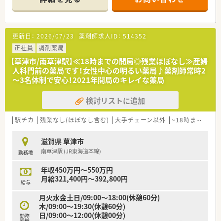
更新日：
2026/07/23
薬剤師求人ID：
514352
正社員
調剤薬局
【草津市/南草津駅】≪18時までの開局◎残業ほぼなし≫産婦
人科門前の薬局です！女性中心の明るい薬局♪薬剤師常時2
～3名体制で安心！2021年開局のキレイな薬局
検討リストに追加
駅チカ
残業なし(ほぼなし含む)
大手チェーン以外
~18時までの職場
滋賀県 草津市
南草津駅 (JR東海道本線)
勤務地
年収450万円～550万円
月給321,400円～392,800円
給与
月火水金土日/09:00〜18:00(休憩60分)
木/09:00〜19:30(休憩60分)
日/09:00〜12:00(休憩00分)
勤務