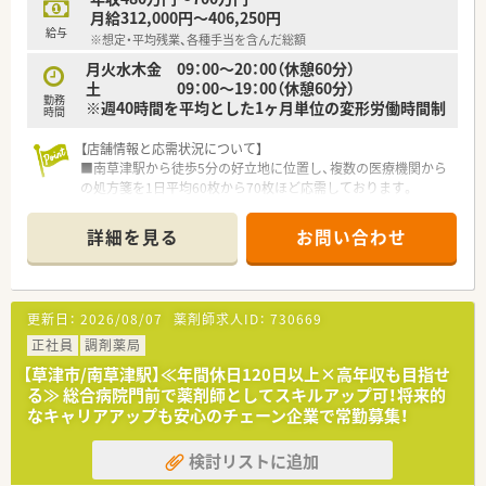
月給312,000円～406,250円
給与
※想定・平均残業、各種手当を含んだ総額
月火水木金 09：00～20：00（休憩60分）
土 09：00～19：00（休憩60分）
勤務
※週40時間を平均とした1ヶ月単位の変形労働時間制
時間
【店舗情報と応需状況について】
■南草津駅から徒歩5分の好立地に位置し、複数の医療機関から
の処方箋を1日平均60枚から70枚ほど応需しております。
■総合科目を扱っているため幅広い知識が身につき、地域の方々
の健康を支える面対応の調剤併設型店舗として機能しています
詳細を見る
お問い合わせ
■薬剤師や事務スタッフなどの人員体制も安定しており、お互い
にフォローし合いながら円滑に業務を進められる環境が整って
います。
更新日：
2026/08/07
薬剤師求人ID：
730669
【法人特徴について】
■大手グループの一員として東海や関西に200店舗以上を展開
正社員
調剤薬局
し、地域住民の健康と美を支えることを企業理念としています。
【草津市/南草津駅】≪年間休日120日以上×高年収も目指せ
■処方箋調剤だけでなく在宅サービスや健康セミナーなどの地
る≫ 総合病院門前で薬剤師としてスキルアップ可！将来的
域活動にも注力しており、多角的な視点で地域医療に貢献してい
なキャリアアップも安心のチェーン企業で常勤募集！
ます。
■多様な店舗形態での出店を続けているため、個々のスキルや経
検討リストに追加
験に合わせた最適な環境でキャリアを築くことが可能となりま
す。