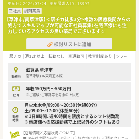
更新日：
2026/07/24
薬剤師求人ID：
13997
■店舗の体制強化に向けた増員募集であり、即戦力としてご活躍
いただける方を急募にて求めています
正社員
調剤薬局
■店長候補としてキャリアアップを目指したい意欲的な方や、地
【草津市/南草津駅】＜駅チカ徒歩3分>複数の医療機関からの
域医療に貢献したい方を心より歓迎します
処方でスキルアップが可能な正社員募集！在宅医療にも注
■未経験やブランクがある方でも、教育制度が整っているため安
力しているアクセスの良い薬局でございます☆
心して新しい業務に挑戦できる環境です
検討リストに追加
【想定される業務内容】
■皮膚科と耳鼻科の調剤や監査を中心に、服薬指導やかかりつけ
薬剤師としての業務全般を担当します
駅チカ
週32h以上
転勤なし
車通勤可
教育制度あり
シフト制
■地域密着型の店舗として在宅業務も積極的に行っており、施設
や居宅への訪問指導にも携わります
滋賀県 草津市
■医師との良好な関係が構築されているため、疑義照会も非常に
南草津駅 (JR東海道本線)
勤務地
スムーズで円滑に業務を進められます
年収450万円～550万円
【職場環境と雰囲気】
■現場の雰囲気が良くスタッフ同士の助け合いが浸透しており、
※ご経験・ご年齢等を考慮の上決定
給与
和やかで働きやすい職場風土です
月火水木金/09:00～20:30（休憩60分）
■最新の自動監査システムを導入することで薬剤師の負担を軽
土/09:00～17:00（休憩60分）
減し、対人業務に集中できる体制です
※1日8時間、週40時間を限度とするシフト制勤務
■20代から30代の若手も多く活躍しており、互いに刺激し合い
勤務
時間
※他店舗への応援勤務で上記以外のシフトもあり
ながら共に成長できる活気があります
【店舗情報と応需状況について】
■JR南草津駅から徒歩3分という好立地にあり、近隣のクリニッ