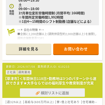
09:00～19:30
土
09:00～18:00
勤務
1ｹ月単位変形労働時間制 (月間平均：166時間)
時間
※年間所定労働時間1,992時間
※1日4～15時間のシフト制勤務（店舗などによる）
・・＊ 会社の特徴 ＊・・
■全国に2,200店舗以上（調剤併設型約2,000店舗以上）を展開し
調剤店舗数業界TOP！
■店舗拡大に伴いキャリアアップできるポジションが多数あり！
頑張り次第で高給与も可能！
詳細を見る
お問い合わせ
■経験や勤務コースによりますが、経験の少ない方でも500万前
半スタートと業界TOP水準！
■職種や職域に合わせ、豊富な社内研修や外部組織と連携した研
修を用意されています
更新日：
2026/07/08
薬剤師求人ID：
610233
■薬剤師が中心の会社だからこそ活躍できるキャリアパスが多
種多様に用意されています。
正社員
調剤薬局
■店舗拡大に伴い、エリアマネジャーや営業部長等のマネジメン
【草津市】＜年間休日118日>勤務地は3つのパターンから選
トのポジションも増えます。
択できます★大手ならではの福利厚生や教育制度が充実
■在宅や教育等の専門性を活かせるスペシャリストを目指すこ
とも可能です。
検討リストに追加
■その他にも、管理部門や商品部門等の本社スタッフなど活動領
域は多種多様です。
■在宅実施店舗は年々増加しており、在宅医療へもしっかりと関
週32h以上
高給与(600万円以上)
寮・借上社宅あり
住宅補助(手当)あり