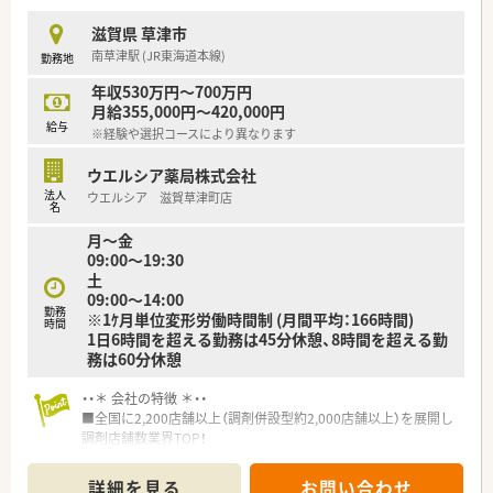
わる事ができます。
■育児休暇は3歳まで取得が可能で、時短制度は小学5年生まで
滋賀県 草津市
時短勤務ができるよう変更予定です。
南草津駅 (JR東海道本線)
勤務地
■年間休日が120日とワークライフバランスが整っています
■日用品から常備薬まで、従業員割引制度など嬉しいメリットも
年収530万円～700万円
たくさんあります！
月給355,000円～420,000円
給与
※経験や選択コースにより異なります
ウエルシア薬局株式会社
法人
ウエルシア 滋賀草津町店
名
月～金
09:00～19:30
土
09:00～14:00
勤務
※1ｹ月単位変形労働時間制 (月間平均：166時間)
時間
1日6時間を超える勤務は45分休憩、8時間を超える勤
務は60分休憩
・・＊ 会社の特徴 ＊・・
■全国に2,200店舗以上（調剤併設型約2,000店舗以上）を展開し
調剤店舗数業界TOP！
■店舗拡大に伴いキャリアアップできるポジションが多数あり！
頑張り次第で高給与も可能！
詳細を見る
お問い合わせ