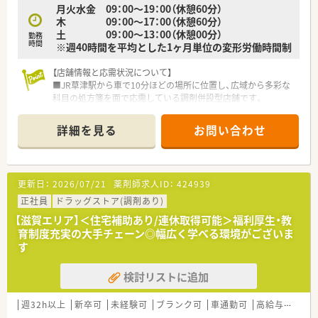
月火水金 09：00～19：00（休憩60分）
木 09：00～17：00（休憩60分）
土 09：00～13：00（休憩00分）
勤務
時間
※週40時間を平均とした1ヶ月単位の変形労働時間制
【店舗情報と応需状況について】
■JR草津駅から車で10分ほどの場所に位置し、広域から多彩な
科目の処方箋を面で応需している調剤併設型店舗です。
■1日あたりの枚数は60～70枚程度で、内科や整形外科をはじめ
とする総合的な科目の知見を深めることができます。
詳細を見る
お問い合わせ
■薬剤師は常時4～5名体制で、さらにパートスタッフも在籍し
ており、複数名で協力しながら業務に取り組めます。
【募集背景と求める人物像について】
更新日：
2026/07/21
薬剤師求人ID：
424939
■事業拡大に伴う増員のための募集であり、地域医療の質をさら
に高めていくために新たな薬剤師の方を急募しております。
正社員
ドラッグストア(調剤あり)
■20～40代の若手や中堅層が中心となって活躍しており、周囲
【滋賀エリア】＜住宅補助あり/連休取得可能＞福利厚生・教
と円滑に連携しながら誠実に仕事ができる方を求めます。
育制度充実の大手チェーン◎幅広く学べる環境がございま
■一社に3年以上在籍した経験のある方を歓迎しており、長期的
す
な視点でキャリアを築きたいという意欲のある方に最適です。
検討リストに追加
【想定される業務内容】
■処方箋に基づく調剤や監査、服薬指導を中心に、在宅医療サー
ビスやOTC医薬品のカウンセリング販売まで幅広く担当しま
週32h以上
新卒可
未経験可
ブランク可
車通勤可
高給与(600万円以上)
す。