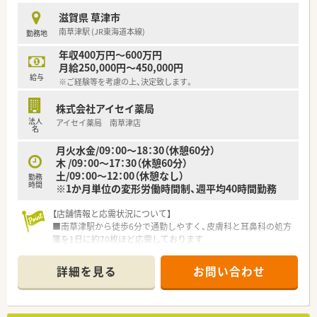
中途入社からでも早期の昇給が狙えます
滋賀県 草津市
■赴任手当や借上社宅制度などの福利厚生も完備されており、遠
南草津駅 (JR東海道本線)
勤務地
方からの転職を希望される方も安心です
年収400万円～600万円
【勤務実態について】
月給250,000円～450,000円
■月平均の所定労働時間は161時間と設定されており、残業も月
給与
※ご経験等を考慮の上、決定致します。
平均で10時間程度と非常に少なめです
■年間休日は123日と業界最高水準で、有給休暇の平均消化日数
株式会社アイセイ薬局
も14.9日と休みが取りやすい風土です
法人
アイセイ薬局 南草津店
■産休や育休の取得実績が豊富にあるだけでなく、復帰後は小学
名
校入学まで時短勤務を継続することが可能です
月火水金/09：00～18：30（休憩60分）
木 /09：00～17：30（休憩60分）
土/09：00～12：00（休憩なし）
勤務
時間
※1か月単位の変形労働時間制、週平均40時間勤務
【店舗情報と応需状況について】
■南草津駅から徒歩6分で通勤しやすく、皮膚科と耳鼻科の処方
箋を1日に約70枚ほど応需しております
■薬剤師2名と事務員1から2名で協力し、患者様一人ひとりに向
き合った質の高い医療を提供しています
詳細を見る
お問い合わせ
■開局時間は18時30分までとなっており、閉局後のプライベー
トな時間もしっかりと確保できます
【募集背景と求める人物像について】