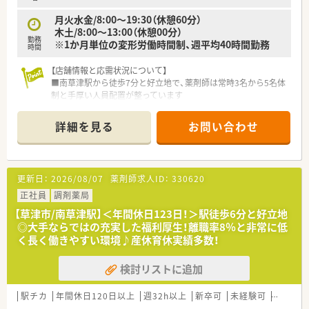
用の全額会社負担など成長を後押しする環境です。
月火水金/8:00～19:30（休憩60分）
木土/8:00～13:00（休憩00分）
勤務
※1か月単位の変形労働時間制、週平均40時間勤務
時間
【店舗情報と応需状況について】
■南草津駅から徒歩7分と好立地で、薬剤師は常時3名から5名体
制と手厚い人員配置が整っています
■処方箋は内科と整形外科をメインに1日120枚ほど応需してお
り、幅広い知識を習得できる環境です
詳細を見る
お問い合わせ
■2020年に開局した比較的新しい店舗で、大通りに面しており
周辺には商業施設も多く非常に便利です
【法人特徴について】
更新日：
2026/08/07
薬剤師求人ID：
330620
■全国に約400店舗を展開する大手チェーンで、医療モール開発
のパイオニアとして着実に成長しています
正社員
調剤薬局
■高い営業利益率を維持しており、調剤報酬改定の影響を受けに
【草津市/南草津駅】＜年間休日123日！＞駅徒歩6分と好立地
くい安定した経営基盤が大きな強みです
◎大手ならではの充実した福利厚生！離職率8％と非常に低
■薬剤師免許を持つ女性が社長を務めており、現場の声を反映し
く長く働きやすい環境♪産休育休実績多数！
た働きやすい環境づくりを推進しています
検討リストに追加
【求人情報について】
■想定年収は450万円から580万円となっており、これまでの実
務経験やスキルを十分に考慮し決定します
駅チカ
年間休日120日以上
週32h以上
新卒可
未経験可
ブラン
■年1回の昇給制度やスキルランクに応じた薬剤師手当があり、