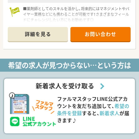
■薬剤師としてのスキルを活かし、将来的にはマネジメントやバ
イヤー業務などにも携わることが可能です！さまざまなフィール
ドにチャレンジしたい方にもお勧めです◎
＜薬局情報＞
詳細を見る
お問い合わせ
正社員3名、パート5名、事務の方も数名在籍している店舗です。
管理薬剤師は40代男性で、非常に温和な方ですので、店舗の雰囲
気も良好です◎
＜福利厚生も充実◎＞
希望の求人が見つからない…という方は
年間休日120日以上！20日間の長期休暇制度もあり、実際に取得
されている方も多数いらっしゃいます！
福利厚生・明確な人事制度・教育制度等、長期的に安定してお仕事
されたい方におススメです
新着求人を受け取る
＜子育て世代の方も活躍中！＞
ファルマスタッフLINE公式アカ
育児に非常に理解のある会社です◎
育児休業は最大3年間の取得が可能、育児休職からの復帰率は
ウントを友だち追加して、
希望の
「98.6％」！
条件を登録
すると、
新着求人
が届
育児時短勤務は、最大3時間の時間短縮する事ができ、お子様が
きます♪
小学校卒業する迄取得が可能です。