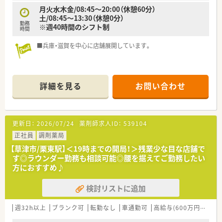
経験やご年齢を最大限に考慮して決定します。
月火水木金/08:45～20:00（休憩60分）
■昇給は年1回、賞与は年2回の支給があり、日々の頑張りがしっ
土/08:45～13:30（休憩0分）
かりと給与に反映される仕組みが整っています。
勤務
※週40時間のシフト制
■滋賀県内のみの店舗展開であるため転居を伴う異動はなく、地
時間
元で長く安定して働きたい方に最適な環境です。
■兵庫・滋賀を中心に店舗展開しています。
詳細を見る
お問い合わせ
更新日：
2026/07/24
薬剤師求人ID：
539104
正社員
調剤薬局
【草津市/栗東駅】＜19時までの開局！＞残業少な目な店舗で
す◎ラウンダー勤務も相談可能◎腰を据えてご勤務したい
方におすすめ♪
検討リストに追加
週32h以上
ブランク可
転勤なし
車通勤可
高給与(600万円以上)