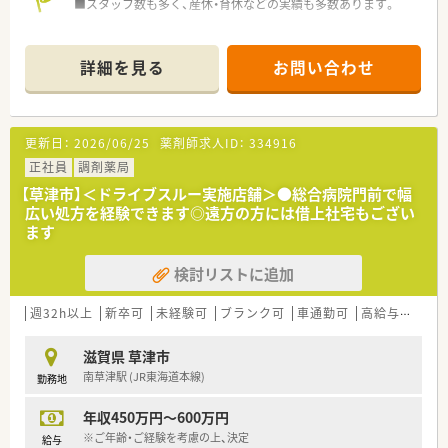
■スタッフ数も多く、産休・育休などの実績も多数あります。
詳細を見る
お問い合わせ
更新日：
2026/06/25
薬剤師求人ID：
334916
正社員
調剤薬局
【草津市】＜ドライブスルー実施店舗＞●総合病院門前で幅
広い処方を経験できます◎遠方の方には借上社宅もござい
ます
検討リストに追加
週32h以上
新卒可
未経験可
ブランク可
車通勤可
高給与(600万円以上)
滋賀県 草津市
南草津駅 (JR東海道本線)
勤務地
年収450万円～600万円
※ご年齢・ご経験を考慮の上、決定
給与