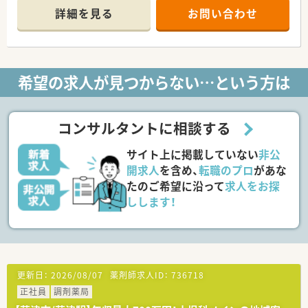
＊------------------------------------------＊
詳細を見る
お問い合わせ
【店舗情報と応需状況について】
■滋賀県草津市に位置し、JR東海道本線の南草津駅からバスで
10分ほどの立地で総合病院の処方箋をメインに応需していま
す。
希望の求人が見つからない…という方は
■総合科目に対応しており、1日に約80枚から90枚、月に約1900
枚の処方箋を応需して幅広い知識を身につけられます。
■薬剤師は常時4名から5名体制で事務員も数名在籍しており、
月曜から土曜の9時から18時まで開局して対応を行っています。
コンサルタントに相談する
【法人特徴について】
サイト上に掲載していない
非公
■医療や介護など5つの柱を持つ健康の総合商社として展開し、
在宅医療や生涯研修に力を入れ地域社会に貢献している企業で
開求人
を含め、
転職のプロ
があな
す。
たのご希望に沿って
求人をお探
■個人宅や施設など月間多数の在宅対応実績を誇り、長年蓄積さ
しします！
れた豊富なノウハウを活用した質の高いサービスを提供しま
す。
■ドライブスルー薬局や無菌調剤室を先駆けて設置し、5年先を
歩く薬局を目指して既存の形にこだわらず挑戦を続けていま
す。
更新日：
2026/08/07
薬剤師求人ID：
736718
【やりがい/おすすめポイント】
正社員
調剤薬局
■多数の処方箋を通じて得られる知識は自身の成長に直結し、医
療従事者としての自信と大きなやりがいをもたらしてくれま