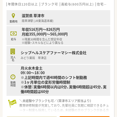
年間休日120日以上
ブランク可
高給与(600万円以上)
住宅補助(手当)あり
【こんな取り組みをしています】
■健康セミナーや育児相談会、介護セミナーといった地域住民を
滋賀県 草津市
対象としたイベントを定期的に開催し地域医療を支援していま
南草津駅 (JR東海道本線)
勤務地
す。
■最新の調剤監査システムを全店舗へ導入することで、薬剤師の
年収516万円～826万円
心理的な負担を軽減し、より精度の高い安全な薬物療法を追求し
月給355,000円～565,000円
ます。
給与
※残業30時間を含んだ想定年収
■Tカードを利用した社員優待制度を導入しており、医薬品や化
※経験・スキルなどにより異なる
粧品などの自社商品を特別価格で購入できる仕組みを整えてい
ます。
シップヘルスケアファーマシー株式会社
法人
みどり薬局 草津店
【こんな方が活躍中】
名
■20代から30代の若手層が多く、最新のシステムを使いこなし
月火水木金土
ながら効率的に業務を遂行する姿が店舗の各所で見受けられま
09：00～18：00
す。
※上記時間内で週40時間のシフト制勤務
■ライフイベントを経て時短勤務制度を活用しながら働く方も
※1ヶ月単位の変形労働時間制
勤務
多く、仕事と育児を上手に両立させている薬剤師が多数在籍して
時間
※休憩：実働6時間以内は0分、実働6時間超は45分、実
います。
働8時間超は60分
■総合科目を通じた幅広い症例に興味を持ち、常に新しい知識を
吸収しようとする前向きな姿勢を持った方々が生き生きと働い
＼未経験やブランクも可／（草津市エリア担当より）
ています。
教育研修制度が充実しており、先輩社員に気軽に相談できるチュ
ーター制度も採用しているため、未経験の方やブランクがある方
も安心です。