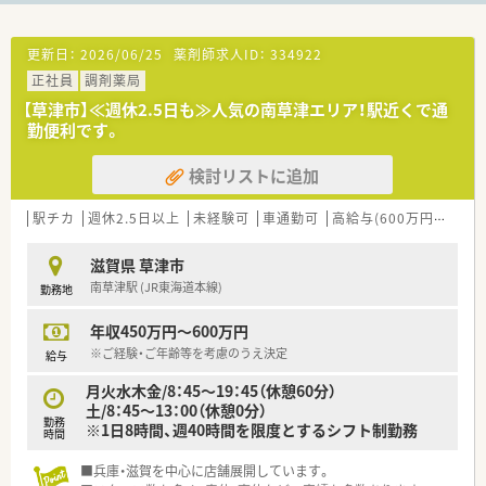
更新日：
2026/06/25
薬剤師求人ID：
334922
正社員
調剤薬局
【草津市】≪週休2.5日も≫人気の南草津エリア！駅近くで通
勤便利です。
検討リストに追加
駅チカ
週休2.5日以上
未経験可
車通勤可
高給与(600万円以上)
滋賀県 草津市
南草津駅 (JR東海道本線)
勤務地
年収450万円～600万円
※ご経験・ご年齢等を考慮のうえ決定
給与
月火水木金/8：45～19：45（休憩60分）
土/8：45～13：00（休憩0分）
勤務
※1日8時間、週40時間を限度とするシフト制勤務
時間
■兵庫・滋賀を中心に店舗展開しています。