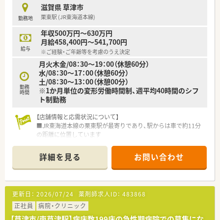
滋賀県 草津市
栗東駅 (JR東海道本線)
勤務地
年収500万円～630万円
月給458,400円～541,700円
給与
※ご経験・ご年齢等を考慮のうえ決定
月火木金/08：30～19：00（休憩60分）
水/08：30～17：00（休憩60分）
土/08：30～13：00（休憩00分）
勤務
※1か月単位の変形労働時間制、週平均40時間のシフ
時間
ト制勤務
【店舗情報と応需状況について】
■JR東海道本線の栗東駅が最寄りであり、駅からは車で約11分
の距離に位置しています
■主に近隣の医療機関から整形外科の処方箋を、1日あたり約30
枚ほど応需しています
詳細を見る
お問い合わせ
■薬剤師は1名体制で事務スタッフと共に、落ち着いた雰囲気の
中で業務を行っています
【法人特徴について】
更新日：
2026/07/24
薬剤師求人ID：
483868
■石川県や福井県、滋賀県の3県にまたがり、合計8店舗を展開し
ている安定企業です
正社員
病院・クリニック
■地域に深く根差した運営を行っており、門前のクリニックとも
【草津市/南草津駅】病床数199床の急性期病院での募集にな