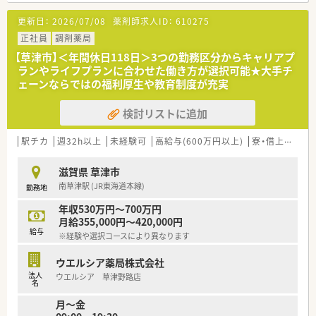
更新日：
2026/07/08
薬剤師求人ID：
610275
正社員
調剤薬局
【草津市】＜年間休日118日＞3つの勤務区分からキャリアプ
ランやライフプランに合わせた働き方が選択可能★大手チ
ェーンならではの福利厚生や教育制度が充実
検討リストに追加
駅チカ
週32h以上
未経験可
高給与(600万円以上)
寮・借上社宅あり
滋賀県 草津市
南草津駅 (JR東海道本線)
勤務地
年収530万円～700万円
月給355,000円～420,000円
給与
※経験や選択コースにより異なります
ウエルシア薬局株式会社
法人
ウエルシア 草津野路店
名
月～金