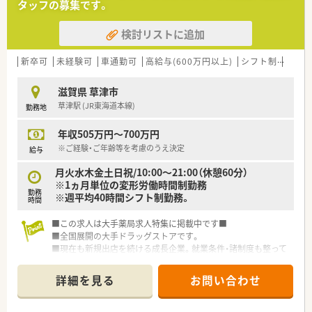
タッフの募集です。
検討リストに追加
新卒可
未経験可
車通勤可
高給与(600万円以上)
シフト制
大手
滋賀県 草津市
草津駅 (JR東海道本線)
勤務地
年収505万円～700万円
※ご経験・ご年齢等を考慮のうえ決定
給与
月火水木金土日祝/10:00～21:00（休憩60分）
※1ヵ月単位の変形労働時間制勤務
勤務
※週平均40時間シフト制勤務。
時間
■この求人は大手薬局求人特集に掲載中です■
■全国展開の大手ドラッグストアです。
■現在も新規出店を続ける成長企業。就業条件・諸制度も整って
います。
詳細を見る
お問い合わせ