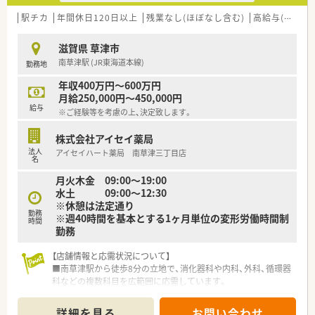
駅チカ
年間休日120日以上
残業なし(ほぼなし含む)
高給与(600万円以上)
滋賀県 草津市
南草津駅 (JR東海道本線)
勤務地
年収400万円～600万円
月給250,000円～450,000円
給与
※ご経験等を考慮の上、決定致します。
株式会社アイセイ薬局
法人
アイセイハート薬局 南草津三丁目店
名
月火木金 09:00～19:00
水土 09:00～12:30
※休憩は法定通り
勤務
※週40時間を基本とする1ヶ月単位の変形労働時間制
時間
勤務
【店舗情報と応需状況について】
■南草津駅から徒歩8分の立地で、消化器科や内科、外科、循環器
科などの複数科目を広範囲に応需しています。
■常勤薬剤師2名体制で運営されており、処方医との連携が非常
に良好なため疑義照会も円滑に進められる環境です。
詳細を見る
お問い合わせ