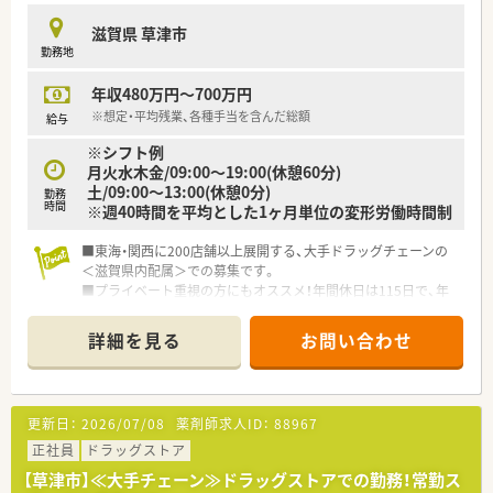
■最新のバーコード鑑査システムを使用して業務を行うため、過
滋賀県 草津市
誤を未然に防ぎながら安全かつ正確に作業を進めることが可能
勤務地
です。
■調剤併設店ですが品出しやレジ打ちは一切ないため、薬剤師と
年収480万円～700万円
しての専門知識を活かした本来の業務にしっかりと専念できま
す。
※想定・平均残業、各種手当を含んだ総額
給与
※シフト例
【想定されるキャリアイメージ】
月火水木金/09:00～19:00(休憩60分)
■まずは現場で経験を積み、将来的には薬局長やエリアマネジャ
土/09:00～13:00(休憩0分)
ー、さらには本部のバイヤーや採用担当など多様な路を目指せま
勤務
時間
※週40時間を平均とした1ヶ月単位の変形労働時間制
す。
■認定薬剤師の取得支援や独自のネット学習システムが整って
■東海・関西に200店舗以上展開する、大手ドラッグチェーンの
おり、自己研鑽を続けながら専門性を高めていける環境です。
＜滋賀県内配属＞での募集です。
■アメリカ研修などの海外研修制度も用意されており、日本国外
■プライベート重視の方にもオススメ！年間休日は115日で、年
の先進的な薬局経営や薬剤師の役割について学ぶ機会もありま
間で2度6連休を取得いただくことも可能です。
す。
■総合病院前・医療モール型・面対応店舗・マンツーマン対応・調
詳細を見る
お問い合わせ
剤併設店舗など多様な形態で出店されており、ご自身のスキルや
経験に合わせた店舗で働くことも可能で、スキルアップや専門性
を高めることができます。
更新日：
2026/07/08
薬剤師求人ID：
88967
正社員
ドラッグストア
【草津市】≪大手チェーン≫ドラッグストアでの勤務！常勤ス