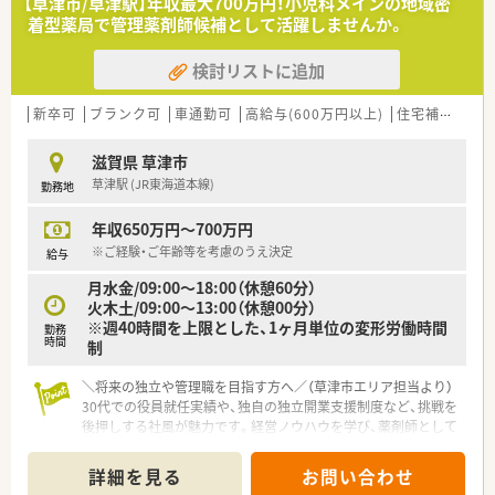
【草津市/草津駅】年収最大700万円！小児科メインの地域密
す。
着型薬局で管理薬剤師候補として活躍しませんか。
■学会参加や自己研修に対する会社のバックアップ体制がある
ため、金銭的な負担を抑えながら最新の医療知識を習得可能で
検討リストに追加
す。
■手厚い福利厚生や柔軟な勤務体制が整備されており、将来的な
ライフイベントを見据えて安心して長く働き続けることができ
新卒可
ブランク可
車通勤可
高給与(600万円以上)
住宅補助(手当)あり
ます。
滋賀県 草津市
草津駅 (JR東海道本線)
勤務地
年収650万円～700万円
※ご経験・ご年齢等を考慮のうえ決定
給与
月水金/09:00〜18:00（休憩60分）
火木土/09:00～13:00（休憩00分）
※週40時間を上限とした、1ヶ月単位の変形労働時間
勤務
時間
制
＼将来の独立や管理職を目指す方へ／（草津市エリア担当より）
30代での役員就任実績や、独自の独立開業支援制度など、挑戦を
後押しする社風が魅力です。経営ノウハウを学び、薬剤師として
の市場価値を高めたい方を全力でバックアップします。
＊------------------------------------------＊
詳細を見る
お問い合わせ