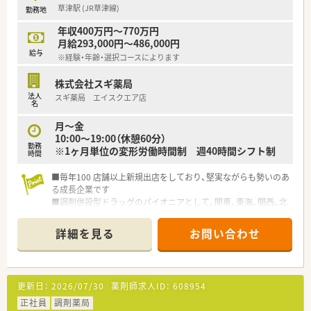
草津駅 (JR草津線)
勤務地
年収400万円～770万円
月給293,000円～486,000円
給与
※経験・年齢・選択コースによります
株式会社スギ薬局
法人
スギ薬局 エイスクエア店
名
月～金
10:00～19:00（休憩60分）
勤務
※1ヶ月単位の変形労働時間制 週40時間シフト制
時間
■毎年100 店舗以上新規出店をしており、堅実ながらも勢いのあ
る成長企業です
■調剤併設型ドラッグのパイオニアとして、関東、東海、関西、北
陸・信州を中心に約1,700店舗以上を展開しています
■研修制度は様々なプランがあり、集合研修だけでなく任意で受
詳細を見る
お問い合わせ
講可能な研修も幅広く用意されています
■店舗で活躍する従業員、社外で活躍する従業員、将来経営幹部
となる従業員など、薬剤師として様々な活躍ができるフィールド
を用意されています
更新日：
2026/07/30
薬剤師求人ID：
608954
■総合薬剤師・調剤薬剤師（土日休み・19時までの勤務）どちらか
の働き方を選択できます
正社員
調剤薬局