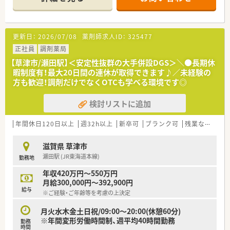
■経験や勤務コースによりますが、経験の少ない方でも500万前
半スタートと業界TOP水準！
■職種や職域に合わせ、豊富な社内研修や外部組織と連携した研
修を用意されています
更新日：
2026/07/08
薬剤師求人ID：
325477
■薬剤師が中心の会社だからこそ活躍できるキャリアパスが多
種多様に用意されています。
正社員
調剤薬局
■店舗拡大に伴い、エリアマネジャーや営業部長等のマネジメン
【草津市/瀬田駅】＜安定性抜群の大手併設DGS＞＼●長期休
トのポジションも増えます。
暇制度有！最大20日間の連休が取得できます♪／未経験の
■在宅や教育等の専門性を活かせるスペシャリストを目指すこ
方も歓迎！調剤だけでなくOTCも学べる環境です◎
とも可能です。
■その他にも、管理部門や商品部門等の本社スタッフなど活動領
検討リストに追加
域は多種多様です。
■在宅実施店舗は年々増加しており、在宅医療へもしっかりと関
わる事ができます。
年間休日120日以上
週32h以上
新卒可
ブランク可
残業なし(ほぼなし含む)
■育児休暇は3歳まで取得が可能で、時短制度は小学5年生まで
時短勤務ができるよう変更予定です。
滋賀県 草津市
■年間休日が120日とワークライフバランスが整っています
瀬田駅 (JR東海道本線)
勤務地
■日用品から常備薬まで、従業員割引制度など嬉しいメリットも
たくさんあります！
年収420万円～550万円
月給300,000円～392,900円
給与
※ご経験・ご年齢等を考慮の上決定
月火水木金土日祝/09:00～20:00(休憩60分)
※年間変形労働時間制、週平均40時間勤務
勤務
時間