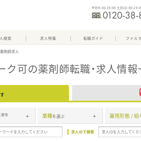
平日9：30-19：00 土日10：00-19：
人検索
求人特集
転職ガイド
ファル
ーク可
の薬剤師転職・求人情報
す
業種
雇用形態 / 給
草津市
を選ぶ
求人IDで検索