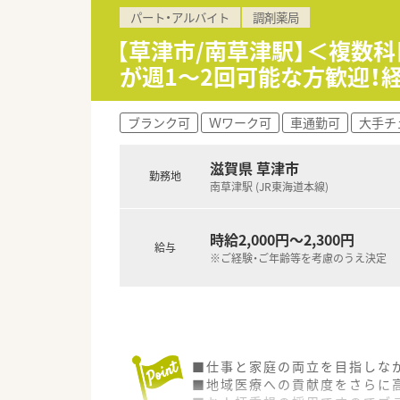
パート・アルバイト
調剤薬局
【草津市/南草津駅】＜複数
が週1～2回可能な方歓迎！
ブランク可
Ｗワーク可
車通勤可
大手チ
滋賀県 草津市
勤務地
南草津駅 (JR東海道本線)
時給2,000円～2,300円
給与
※ご経験・ご年齢等を考慮のうえ決定
■仕事と家庭の両立を目指しな
■地域医療への貢献度をさらに