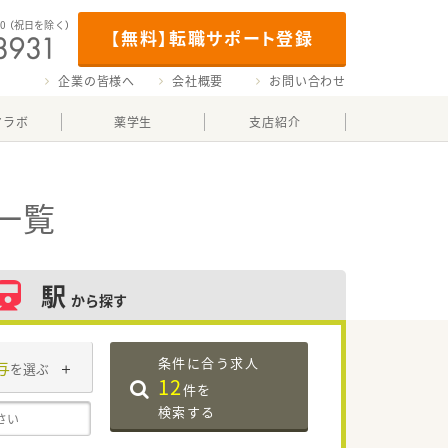
00
（祝日を除く）
【無料】転職サポート登録
企業の皆様へ
会社概要
お問い合わせ
マラボ
薬学生
支店紹介
一覧
駅
から探す
条件に合う求人
与
を選ぶ
12
件を
検索する