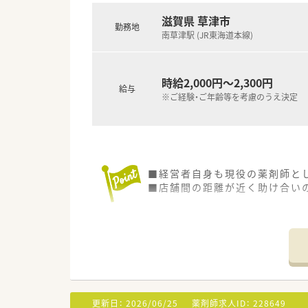
滋賀県 草津市
勤務地
南草津駅 (JR東海道本線)
時給2,000円～2,300円
給与
※ご経験・ご年齢等を考慮のうえ決定
■経営者自身も現役の薬剤師と
■店舗間の距離が近く助け合い
更新日：
2026/06/25
薬剤師求人ID：
228649