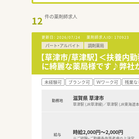
件の薬剤師求人
12
更新日：
2026/07/24
薬剤師求人ID：
170923
パート・アルバイト
調剤薬局
【草津市/草津駅】＜扶養内
に綺麗な薬局様です♪弊社
未経験可
ブランク可
Ｗワーク可
残業な
滋賀県 草津市
勤務地
草津駅 (JR草津線)／草津駅 (JR東海道本
時給2,000円～2,000円
給与
※ご経験・ご勤務条件等考慮の上決定