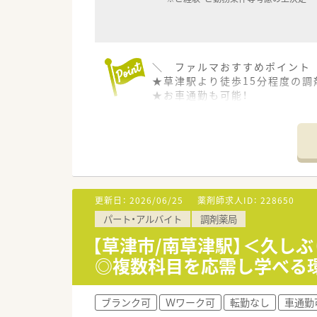
＼ ファルマおすすめポイント
★草津駅より徒歩15分程度の調
★お車通勤も可能！
★勤務曜日・時間のご相談OK
★週2回以上、19：30までの
★個人薬局のため異動や転勤は
★弊社からの紹介会社実績もあり
更新日：
2026/06/25
薬剤師求人ID：
228650
パート・アルバイト
調剤薬局
【草津市/南草津駅】＜久し
◎複数科目を応需し学べる
ブランク可
Ｗワーク可
転勤なし
車通勤