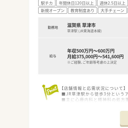
駅チカ
年間休日120日以上
週休2.5日以上
新規オープン
教育制度あり
大手チェーン
滋賀県 草津市
勤務地
草津駅 (JR東海道本線)
年収500万円～600万円
月給375,000円～541,600円
給与
※ご経験、ご年齢等考慮の上決定
【店舗情報と応需状況について】
■JR草津駅から徒歩3分という
■主に心療内科と精神科の処方
■処方箋は1日に80～90枚ほ
【募集背景と求める人物像につい
■新規出店計画もあり、将来の