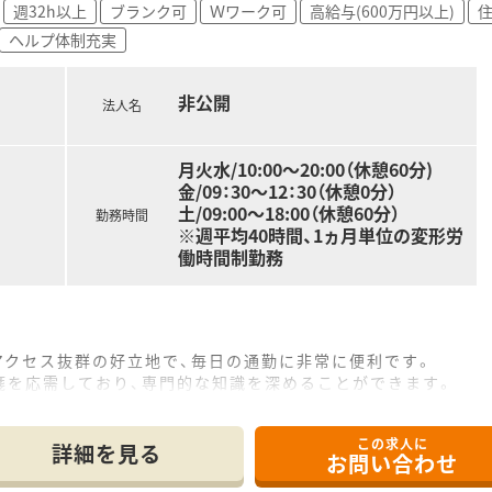
週32h以上
ブランク可
Ｗワーク可
高給与(600万円以上)
住
ヘルプ体制充実
非公開
法人名
月火水/10:00～20:00（休憩60分)
金/09：30～12：30（休憩0分）
土/09:00～18:00（休憩60分）
勤務時間
※週平均40時間、1ヵ月単位の変形労
働時間制勤務
アクセス抜群の好立地で、毎日の通勤に非常に便利です。
箋を応需しており、専門的な知識を深めることができます。
どで、薬剤師3名から4名体制で対応しています。
この求人に
て】
詳細を見る
お問い合わせ
店舗を担っていただける管理薬剤師候補を募集しています。