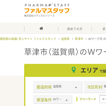
株式会社メディカルリソース
初めての方
求
薬剤師の転職・求人サイト ファルマスタッフ
滋賀県
草津市
Ｗワーク可
草津市（滋賀県）のＷワ
エリア
で探
都道府県
市区町村
滋賀県
希望条件
Ｗワーク可
フリーワード