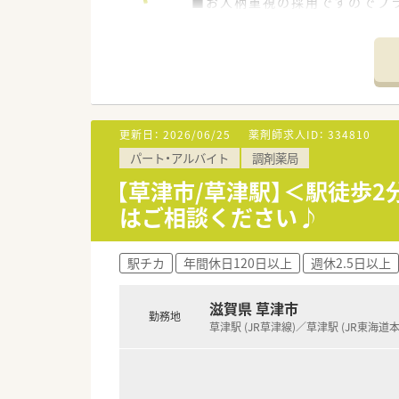
■お人柄重視の採用ですのでブ
更新日：
2026/06/25
薬剤師求人ID：
334810
パート・アルバイト
調剤薬局
【草津市/草津駅】＜駅徒歩
はご相談ください♪
駅チカ
年間休日120日以上
週休2.5日以上
滋賀県 草津市
勤務地
草津駅 (JR草津線)／草津駅 (JR東海道本