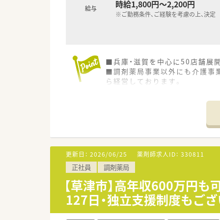
時給1,800円～2,200円
給与
※ご勤務条件、ご経験を考慮の上、決定
■兵庫・滋賀を中心に50店舗展
■調剤薬局事業以外にも介護事業
ら経営しております。
■在宅に力を入れており、在宅医
宅を行っております。
更新日：
2026/06/25
薬剤師求人ID：
330811
正社員
調剤薬局
【草津市】高年収600万円
127日・独立支援制度もご