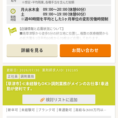
給与
※想定・平均残業、各種手当を含んだ総額
月火水木金 09：00～20：00（休憩60分）
土 09：00～19：00（休憩60分）
勤務
※週40時間を平均とした1ヶ月単位の変形労働時間制
時間
【店舗情報と応需状況について】
■南草津駅から徒歩5分の好立地に位置し、複数の医療機関から
の処方箋を1日平均60枚から70枚ほど応需しております。
■総合科目を扱っているため幅広い知識が身につき、地域の方々
の健康を支える面対応の調剤併設型店舗として機能しています
詳細を見る
お問い合わせ
■薬剤師や事務スタッフなどの人員体制も安定しており、お互い
にフォローし合いながら円滑に業務を進められる環境が整って
います。
更新日：
2026/07/30
薬剤師求人ID：
192185
【法人特徴について】
■大手グループの一員として東海や関西に200店舗以上を展開
正社員
調剤薬局
し、地域住民の健康と美を支えることを企業理念としています。
【草津市】≪未経験もOK≫調剤業務がメインのお仕事！車通
■処方箋調剤だけでなく在宅サービスや健康セミナーなどの地
勤が便利です。
域活動にも注力しており、多角的な視点で地域医療に貢献してい
ます。
検討リストに追加
■多様な店舗形態での出店を続けているため、個々のスキルや経
験に合わせた最適な環境でキャリアを築くことが可能となりま
す。
新卒可
未経験可
ブランク可
車通勤可
高給与(600万円以上)
認