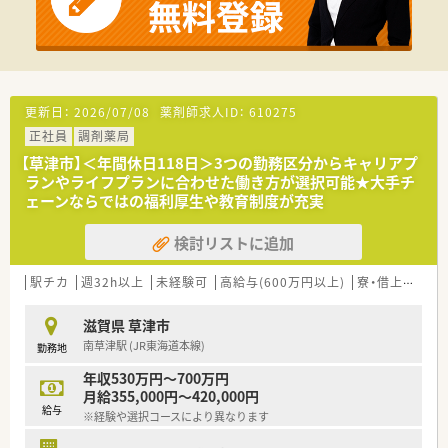
更新日：
2026/07/08
薬剤師求人ID：
610275
正社員
調剤薬局
【草津市】＜年間休日118日＞3つの勤務区分からキャリアプ
ランやライフプランに合わせた働き方が選択可能★大手チ
ェーンならではの福利厚生や教育制度が充実
検討リストに追加
駅チカ
週32h以上
未経験可
高給与(600万円以上)
寮・借上社宅あり
滋賀県 草津市
南草津駅 (JR東海道本線)
勤務地
年収530万円～700万円
月給355,000円～420,000円
給与
※経験や選択コースにより異なります