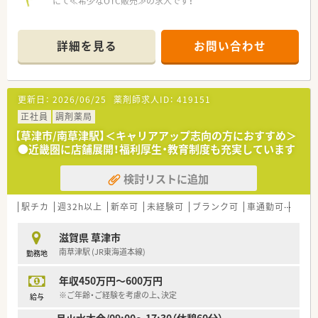
にて≪希少なOTC販売≫の求人です！
＼ 店舗情報 ／
■JR草津駅より徒歩2分と好立地！アクセスしやすく通勤便利♪
詳細を見る
お問い合わせ
運転に自信がない方も安心してご通勤いただけます
■週20時間勤務で社会保険にもご加入頂けます♪
■ショッピングセンター内が就業先となりますので、お仕事前後
のお買い物にも便利です♪
更新日：
2026/06/25
薬剤師求人ID：
419151
■主にOTC販売をご担当いただきます。その他、レジや品出し、
発注業務も発生致しますが、店舗内研修も行っておりますので、
正社員
調剤薬局
未経験の方も安心してご就業いただけます！
【草津市/南草津駅】＜キャリアアップ志向の方におすすめ＞
●近畿圏に店舗展開！福利厚生・教育制度も充実しています
＼ オススメポイント ／
■ご経験・ご年齢不問です！60歳以上でもご応募が可能◎接客が
検討リストに追加
好きな方大歓迎！
弊社からご紹介実績もあり安心してお勤めできる会社様です。
■福利厚生も充実◎買い物補助制度（食品5％、衣類・住居関連
駅チカ
週32h以上
新卒可
未経験可
ブランク可
車通勤可
高給与
9％）がご利用頂けます！
■1日6～7時間程度の勤務、週5日、11時～20時までの間でご勤
滋賀県 草津市
務可能な方歓迎いたします！
南草津駅 (JR東海道本線)
勤務地
年収450万円～600万円
※ご年齢・ご経験を考慮の上、決定
給与
月火水木金/09:00～17:30（休憩60分）