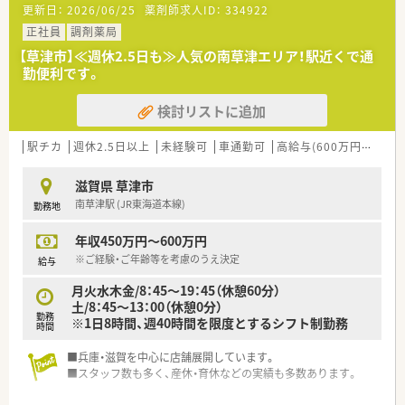
更新日：
2026/06/25
薬剤師求人ID：
334922
正社員
調剤薬局
【草津市】≪週休2.5日も≫人気の南草津エリア！駅近くで通
勤便利です。
検討リストに追加
駅チカ
週休2.5日以上
未経験可
車通勤可
高給与(600万円以上)
滋賀県 草津市
南草津駅 (JR東海道本線)
勤務地
年収450万円～600万円
※ご経験・ご年齢等を考慮のうえ決定
給与
月火水木金/8：45～19：45（休憩60分）
土/8：45～13：00（休憩0分）
勤務
※1日8時間、週40時間を限度とするシフト制勤務
時間
■兵庫・滋賀を中心に店舗展開しています。
■スタッフ数も多く、産休・育休などの実績も多数あります。