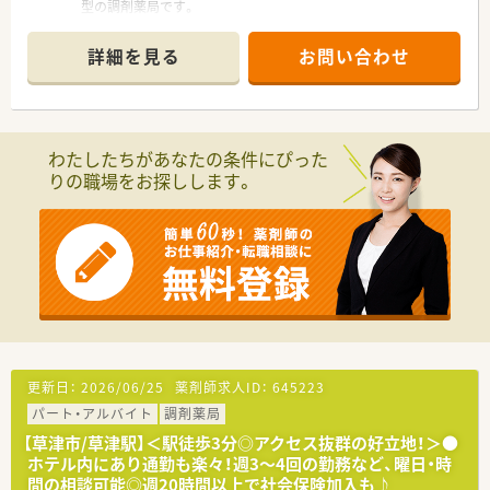
型の調剤薬局です。
■主な応需科目は脳神経外科と耳鼻咽喉科であり、1日あたり約
100～120枚を処方しています。
詳細を見る
お問い合わせ
■薬剤師は常勤2名と非常勤1名が在籍しており、事務スタッフ
が業務をサポートいるので体制は整っております。
【募集背景と求める人物像について】
■今後も事業拡大を見据えており、それらの体制強化が目的の増
わたしたちがあなたの条件にぴった
員募集となります。
りの職場をお探しします。
■薬局長として調剤業務だけでなく、店舗運営やマネジメントに
も携われる薬局です。
■会社の成長と共に自身もスキルアップしたいという、社員第一
の考え方の薬局です。
【職場環境と雰囲気】
■自己成長を求められている方も多く在籍しており、互いに切磋
琢磨しながら働くことができる活気のある職場です。
■業務で困った際には、本部所属のフリー薬剤師がサポートに入
るなど、会社全体で助け合う風土があります。
■個人の成果を正当に判断し、それを会社が評価していただける
更新日：
2026/06/25
薬剤師求人ID：
645223
ので、高いモチベーションを維持して働けます。
パート・アルバイト
調剤薬局
【こんな方にオススメ】
【草津市/草津駅】＜駅徒歩3分◎アクセス抜群の好立地！＞●
■ご自身の薬剤師としてのスキルや経験を評価頂き、高年収を実
ホテル内にあり通勤も楽々！週3～4回の勤務など、曜日・時
現したいと考えている方におすすめです。
間の相談可能◎週20時間以上で社会保険加入も♪