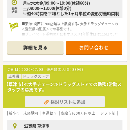
月火水木金/09:00～19:00(休憩60分)
■まずは現場で経験を積み、将来的には薬局長やエリアマネジャ
土/09:00～13:00(休憩0分)
ー、さらには本部のバイヤーや採用担当など多様な路を目指せま
勤務
時間
※週40時間を平均とした1ヶ月単位の変形労働時間制
す。
■認定薬剤師の取得支援や独自のネット学習システムが整って
■東海・関西に200店舗以上展開する、大手ドラッグチェーンの
おり、自己研鑽を続けながら専門性を高めていける環境です。
＜滋賀県内配属＞での募集です。
■アメリカ研修などの海外研修制度も用意されており、日本国外
■プライベート重視の方にもオススメ！年間休日は115日で、年
の先進的な薬局経営や薬剤師の役割について学ぶ機会もありま
間で2度6連休を取得いただくことも可能です。
す。
■総合病院前・医療モール型・面対応店舗・マンツーマン対応・調
詳細を見る
お問い合わせ
剤併設店舗など多様な形態で出店されており、ご自身のスキルや
経験に合わせた店舗で働くことも可能で、スキルアップや専門性
を高めることができます。
更新日：
2026/07/08
薬剤師求人ID：
88967
正社員
ドラッグストア
【草津市】≪大手チェーン≫ドラッグストアでの勤務！常勤ス
タッフの募集です。
検討リストに追加
新卒可
未経験可
車通勤可
高給与(600万円以上)
シフト制
大手
滋賀県 草津市