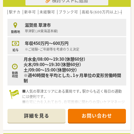
検討リストに追加
駅チカ
新卒可
未経験可
ブランク可
高給与(600万円以上)
寮・借
滋賀県 草津市
草津駅 (JR東海道本線)
勤務地
年収450万円～600万円
※ご経験・ご年齢等を考慮のうえ決定
給与
月水金/08:00～19:30（休憩60分）
火木/09:00～19:30（休憩60分）
土/09:00～15:00（休憩60分）
勤務
※週40時間を平均とした、1ヶ月単位の変形労働時間
時間
制
■人気の草津エリアにある薬局です。駅からも近く毎日の通勤
には便利です。
■在宅に力を入れており、在宅医療に関わりの深いケアマネージ
ャーの資格を持つ薬剤師が中心となり、各店舗「個人」「施設」問
わず在宅を行っております。
詳細を見る
お問い合わせ
■組織の風通しの良さを支えるエリア長制度がございます。店
舗の情報や意見を収集するとともに、会社の指示を円滑に伝えら
れる組織体制を実現しています。