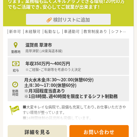
ります。業務幅も広くスキルアップできる環境！20代の方
でもご活躍でき、安心してご就業が出来ます！
検討リストに追加
新卒可
未経験可
転勤なし
車通勤可
教育制度あり
シフト制
大
滋賀県 草津市
南草津駅 (JR東海道本線)
勤務地
年収350万円～400万円
※ご経験・ご年齢等を考慮のうえ決定
給与
月火水木金/8：30～20：00(休憩60分)
土/8：30～17：00(休憩60分)
※月3回程度当直あり
勤務
時間
※1日8時間、週40時間を限度とするシフト制勤務
■大変キレイな病院で、設備も充実しており、お仕事いただきや
すい環境が整っています。
■24時間体制の託児所も完備しています。
詳細を見る
お問い合わせ