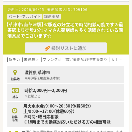
お気軽にお問い合わせください。
更新日：
2026/06/25
薬剤師求人ID：
709106
パート・アルバイト
調剤薬局
【草津市/南草津駅】≪駅近の好立地で時間相談可能です≫最
寄駅より徒歩2分！ママさん薬剤師も多く活躍されている調
剤薬局でございます☆
検討リストに追加
駅チカ
未経験可
ブランク可
認定薬剤師取得支援あり
大手チェーン以外
滋賀県 草津市
南草津駅 (JR東海道本線)
勤務地
時給2,000円～2,200円
※経験よる
給与
月火水木金/9：00～20：30（休憩60分）
土/9：00～17：00（休憩60分）
※時間・曜日応相談
勤務
時間
※18時までの勤務対応いただける方の相談可能