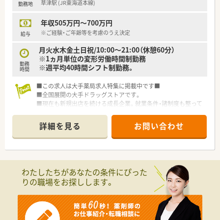
草津駅 (JR東海道本線)
勤務地
年収505万円～700万円
※ご経験・ご年齢等を考慮のうえ決定
給与
月火水木金土日祝/10:00～21:00（休憩60分）
※1ヵ月単位の変形労働時間制勤務
勤務
※週平均40時間シフト制勤務。
時間
■この求人は大手薬局求人特集に掲載中です■
■全国展開の大手ドラッグストアです。
■現在も新規出店を続ける成長企業。就業条件・諸制度も整って
います。
詳細を見る
お問い合わせ
わたしたちがあなたの条件にぴった
りの職場をお探しします。