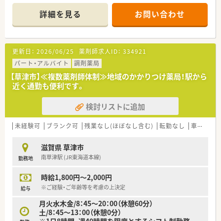
詳細を見る
お問い合わせ
更新日：
2026/06/25
薬剤師求人ID：
334921
パート・アルバイト
調剤薬局
【草津市】≪複数薬剤師体制≫地域のかかりつけ薬局！駅から
近く通勤も便利です。
検討リストに追加
未経験可
ブランク可
残業なし(ほぼなし含む)
転勤なし
車通勤可
滋賀県 草津市
南草津駅 (JR東海道本線)
勤務地
時給1,800円～2,000円
※ご経験・ご年齢等を考慮の上決定
給与
月火水木金/8：45～20：00（休憩60分）
土/8：45～13：00（休憩0分）
※1日8時間、週40時間を限度とするシフト制勤務