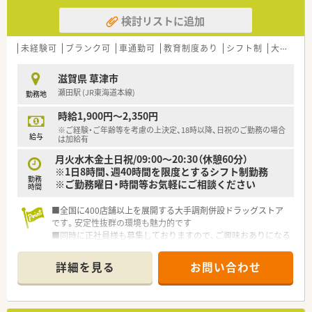
とも可能です。
検討リストに追加
■その他にも、管理部門や商品部門等の本社スタッフなど活動領
域は多種多様です。
■在宅実施店舗は年々増加しており、在宅医療へもしっかりと関
未経験可
ブランク可
車通勤可
教育制度あり
シフト制
大手チェーン
わる事ができます。
■育児休暇は3歳まで取得が可能で、時短制度は小学5年生まで
滋賀県 草津市
時短勤務ができるよう変更予定です。
瀬田駅 (JR東海道本線)
勤務地
■年間休日が120日とワークライフバランスが整っています
■日用品から常備薬まで、従業員割引制度など嬉しいメリットも
時給1,900円～2,350円
たくさんあります！
※ご経験・ご年齢等を考慮の上決定、18時以降、日祝のご勤務の場合
給与
は加給有
月火水木金土日祝/09:00～20:30（休憩60分）
※1日8時間、週40時間を限度とするシフト制勤務
勤務
※ご勤務曜日・時間等お気軽にご相談ください
時間
■全国に400店舗以上を展開する大手調剤併設ドラッグストア
です。安定性抜群の環境も魅力的です
■同時に正社員様も募集しておりますので、ご興味おありになる
方、お気軽にお問い合わせください
詳細を見る
お問い合わせ