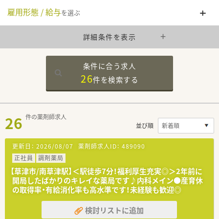
雇用形態 / 給与
を選ぶ
詳細条件を表示
条件に合う求人
26
件を
検索する
26
件の薬剤師求人
並び順
更新日：
2026/08/07
薬剤師求人ID：
489090
正社員
調剤薬局
【草津市/南草津駅】＜駅徒歩7分！福利厚生充実◎＞2年前に
開局したばかりのキレイな薬局です♪内科メイン●産育休
の取得率・有給消化率も高水準です！未経験も歓迎◎
検討リストに追加