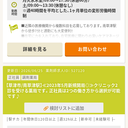
土/09:00～13:30（休憩なし）
※週40時間を平均とした、1ヶ月単位の変形労働時間
勤務
時間
制
■近隣の医療機関から複数科目を応需しております。南草津駅
から徒歩7分と通勤にも大変便利！
■在宅に力を入れており、在宅医療に関わりの深いケアマネージ
ャーの資格を持つ薬剤師が中心となり、各店舗「個人」「施設」問
わず在宅を行っております。
詳細を見る
お問い合わせ
■キャリアアップしたい方にもおすすめ！早くから管理薬剤師や
エリアマネージャーへのステップアップも可能です。
更新日：
2026/06/25
薬剤師求人ID：
527120
正社員
調剤薬局
【草津市/南草津駅】≪2023年5月新規開局◎≫クリニック2
診を受ける薬局です。正社員は2つの働き方から選択が可能
です♪
検討リストに追加
駅チカ
年間休日120日以上
週32h以上
新卒可
未経験可
ブラン