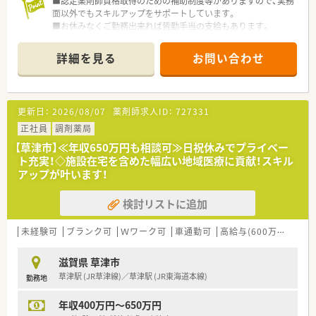
■認定薬剤師資格取得のための補助制度等がありますので、実務
面以外でもスキルアップをサポートしています。
■お休みなくご勤務出来れば皆勤手当の支給もあります。
詳細を見る
お問い合わせ
更新日：
2026/08/07
薬剤師求人ID：
727331
正社員
調剤薬局
【草津市】≪年収650万円も相談可≫日祝休みでプライベー
ト充実！◇施設在宅を含めた幅広い地域医療に貢献！スキル
アップが叶います！
検討リストに追加
未経験可
ブランク可
Ｗワーク可
車通勤可
高給与(600万円以上)
滋賀県 草津市
草津駅 (JR草津線)／草津駅 (JR東海道本線)
勤務地
年収400万円～650万円