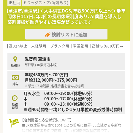
の働き方を選択できます
正社員
ドラッグストア(調剤あり)
■調剤併設型だけでなく「医療モール・クリニック併設店舗」「敷
【草津市/草津駅】＜大手併設DGS/年収500万円以上～＞●年
地内薬局」「訪問調剤特化型店舗」など様々な店舗を運営してい
間休日117日、年2回の長期休暇制度あり、AI薬歴を導入し
ます
薬剤師様が働きやすい環境が整っています
■在宅医療にも積極的取り組んでおり「訪問調剤特化型店舗」を
50店舗以上、無菌調剤室は業界最多の51店舗設置しています
検討リストに追加
■「プラチナくるみん認定企業」「健康経営優良法人2023（大規模
法人部門）認定」等を取得し一人ひとりが働きやすい環境が整備
されています
週32h以上
未経験可
ブランク可
車通勤可
高給与(600万円以上)
■充実した研修制度、人事制度、評価制度、キャリア支援制度等
があるのも特徴です
滋賀県 草津市
草津駅 (JR東海道本線)
勤務地
年収480万円～700万円
月給312,000円～375,000円
給与
※想定・平均残業、各種手当を含んだ総額
月火水金 09：00～19：00（休憩60分）
木 09：00～17：00（休憩60分）
土 09：00～13：00（休憩00分）
勤務
時間
※週40時間を平均とした1ヶ月単位の変形労働時間制
【店舗情報と応需状況について】
■JR草津駅から車で10分ほどの場所に位置し、広域から多彩な
科目の処方箋を面で応需している調剤併設型店舗です。