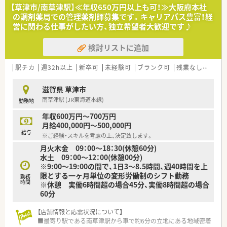
【草津市/南草津駅】≪年収650万円以上も可！≫大阪府本社
の調剤薬局での管理薬剤師募集です。キャリアパス豊富！経
営に関わる仕事がしたい方、独立希望者大歓迎です♪
検討リストに追加
駅チカ
週32h以上
新卒可
未経験可
ブランク可
残業なし(ほぼなし含む)
滋賀県 草津市
南草津駅 (JR東海道本線)
勤務地
年収600万円～700万円
月給400,000円～500,000円
給与
※ご経験・スキルを考慮の上、決定致します。
月火木金 09：00～18：30(休憩60分)
水土 09：00～12：00(休憩00分)
※9:00～19:00の間で、1日3～8.5時間、週40時間を上
限とする一ヶ月単位の変形労働制のシフト勤務
勤務
時間
※休憩 実働6時間超の場合45分、実働8時間超の場合
60分
【店舗情報と応需状況について】
■最寄り駅である南草津駅から車で約6分の立地にある地域密着