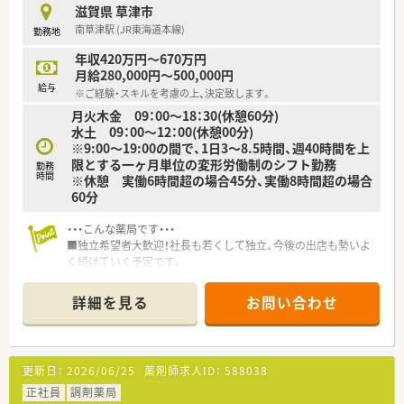
滋賀県 草津市
南草津駅 (JR東海道本線)
勤務地
年収420万円～670万円
月給280,000円～500,000円
給与
※ご経験・スキルを考慮の上、決定致します。
月火木金 09：00～18：30(休憩60分)
水土 09：00～12：00(休憩00分)
※9:00～19:00の間で、1日3～8.5時間、週40時間を上
限とする一ヶ月単位の変形労働制のシフト勤務
勤務
時間
※休憩 実働6時間超の場合45分、実働8時間超の場合
60分
・・・こんな薬局です・・・
■独立希望者大歓迎！社長も若くして独立、今後の出店も勢いよ
く続けていく予定です。
■お昼は間が少し空きますが、空いた時間でゆっくり業務処理を
行えます。
詳細を見る
お問い合わせ
■堺市内では2店舗展開。ヘルプ体制も充実しています！
更新日：
2026/06/25
薬剤師求人ID：
588038
正社員
調剤薬局