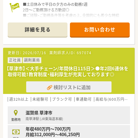
■土日休みで平日の夕方のみの勤務！週
2日～ご勤務頂ける方歓迎◎
■ご経験・ご勤務条件等を考慮の上、全国的にも希少な時給
2,500～3,000円でお迎えいたします！
■薬剤師常時複数名体制◎学びたい方、スキルアップをお考えの
詳細を見る
お問い合わせ
方必見
■ご経験があれば院生の方も歓迎しております♪WワークもOK
です
更新日：
2026/07/16
薬剤師求人ID：
697074
正社員
調剤薬局
【草津市】＜大手チェーン/年間休日115日＞●年2回6連休を
取得可能！教育制度・福利厚生が充実しております◎
検討リストに追加
週32h以上
未経験可
ブランク可
車通勤可
高給与(600万円以上)
滋賀県 草津市
南草津駅 (JR東海道本線)
勤務地
年収480万円～700万円
月給312,000円～406,250円