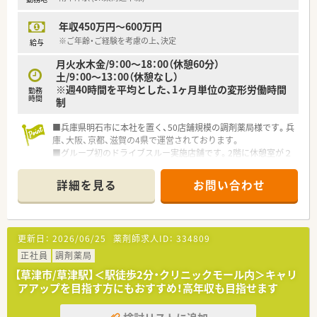
年収450万円～600万円
※ご年齢・ご経験を考慮の上、決定
給与
月火水木金/9：00～18：00（休憩60分）
土/9：00～13：00（休憩なし）
※週40時間を平均とした、1ヶ月単位の変形労働時間
勤務
時間
制
■兵庫県明石市に本社を置く、50店舗規模の調剤薬局様です。兵
庫、大阪、京都、滋賀の4県で運営されております。
■グループ初のドライブスルー実施店舗です。2階に休憩室が２
つあり、調剤室も非常に広くキレイです。
■錠剤の監査システムや円盤の分包機も2台あり、機器類も充実
詳細を見る
お問い合わせ
しています。
更新日：
2026/06/25
薬剤師求人ID：
334809
正社員
調剤薬局
【草津市/草津駅】＜駅徒歩2分・クリニックモール内＞キャリ
アアップを目指す方にもおすすめ！高年収も目指せます