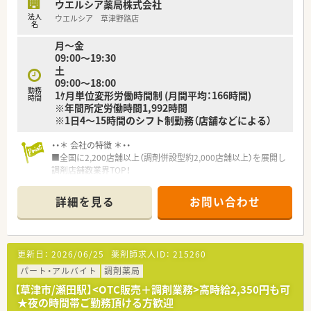
ウエルシア薬局株式会社
法人
ウエルシア 草津野路店
名
月～金
09:00～19:30
土
09:00～18:00
勤務
1ｹ月単位変形労働時間制 (月間平均：166時間)
時間
※年間所定労働時間1,992時間
※1日4～15時間のシフト制勤務（店舗などによる）
・・＊ 会社の特徴 ＊・・
■全国に2,200店舗以上（調剤併設型約2,000店舗以上）を展開し
調剤店舗数業界TOP！
■店舗拡大に伴いキャリアアップできるポジションが多数あり！
頑張り次第で高給与も可能！
詳細を見る
お問い合わせ
■経験や勤務コースによりますが、経験の少ない方でも500万前
半スタートと業界TOP水準！
■職種や職域に合わせ、豊富な社内研修や外部組織と連携した研
修を用意されています
更新日：
2026/06/25
薬剤師求人ID：
215260
■薬剤師が中心の会社だからこそ活躍できるキャリアパスが多
種多様に用意されています。
パート・アルバイト
調剤薬局
■店舗拡大に伴い、エリアマネジャーや営業部長等のマネジメン
【草津市/瀬田駅】<OTC販売＋調剤業務>高時給2,350円も可
トのポジションも増えます。
★夜の時間帯ご勤務頂ける方歓迎
■在宅や教育等の専門性を活かせるスペシャリストを目指すこ