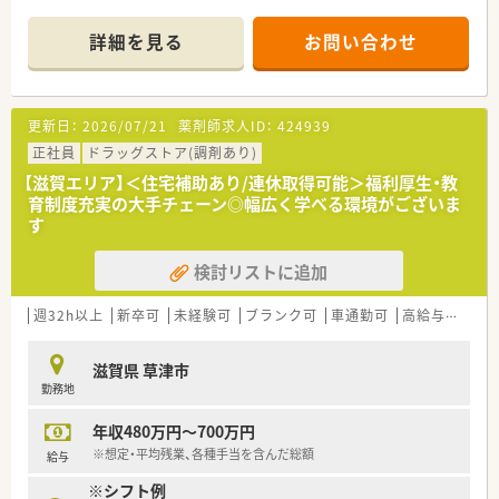
■1日あたりの枚数は60～70枚程度で、内科や整形外科をはじめ
とする総合的な科目の知見を深めることができます。
詳細を見る
お問い合わせ
■薬剤師は常時4～5名体制で、さらにパートスタッフも在籍し
ており、複数名で協力しながら業務に取り組めます。
【募集背景と求める人物像について】
更新日：
2026/07/21
薬剤師求人ID：
424939
■事業拡大に伴う増員のための募集であり、地域医療の質をさら
に高めていくために新たな薬剤師の方を急募しております。
正社員
ドラッグストア(調剤あり)
■20～40代の若手や中堅層が中心となって活躍しており、周囲
【滋賀エリア】＜住宅補助あり/連休取得可能＞福利厚生・教
と円滑に連携しながら誠実に仕事ができる方を求めます。
育制度充実の大手チェーン◎幅広く学べる環境がございま
■一社に3年以上在籍した経験のある方を歓迎しており、長期的
す
な視点でキャリアを築きたいという意欲のある方に最適です。
検討リストに追加
【想定される業務内容】
■処方箋に基づく調剤や監査、服薬指導を中心に、在宅医療サー
ビスやOTC医薬品のカウンセリング販売まで幅広く担当しま
週32h以上
新卒可
未経験可
ブランク可
車通勤可
高給与(600万円以上)
す。
■最新のバーコード鑑査システムを使用して業務を行うため、過
滋賀県 草津市
誤を未然に防ぎながら安全かつ正確に作業を進めることが可能
勤務地
です。
■調剤併設店ですが品出しやレジ打ちは一切ないため、薬剤師と
年収480万円～700万円
しての専門知識を活かした本来の業務にしっかりと専念できま
す。
※想定・平均残業、各種手当を含んだ総額
給与
※シフト例
【想定されるキャリアイメージ】