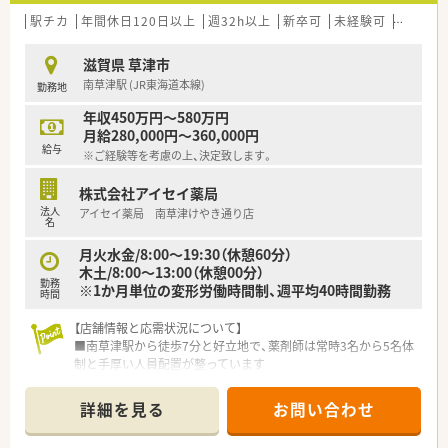
駅チカ
年間休日120日以上
週32h以上
新卒可
未経験可
ブラン
滋賀県 草津市
南草津駅 (JR東海道本線)
勤務地
年収450万円～580万円
月給280,000円～360,000円
給与
※ご経験等を考慮の上、決定致します。
株式会社アイセイ薬局
法人
アイセイ薬局 南草津けやき通り店
名
月火水金/8:00～19:30（休憩60分）
木土/8:00～13:00（休憩00分）
勤務
※1か月単位の変形労働時間制、週平均40時間勤務
時間
【店舗情報と応需状況について】
■南草津駅から徒歩7分と好立地で、薬剤師は常時3名から5名体
制と手厚い人員配置が整っています
■処方箋は内科と整形外科をメインに1日120枚ほど応需してお
り、幅広い知識を習得できる環境です
詳細を見る
お問い合わせ
■2020年に開局した比較的新しい店舗で、大通りに面しており
周辺には商業施設も多く非常に便利です