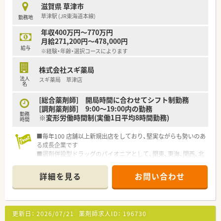
【こんな取り組みをしています】
滋賀県 草津市
■健康セミナーや育児相談会、介護セミナーといった地域住民を
草津駅 (JR東海道本線)
勤務地
対象としたイベントを定期的に開催し地域医療を支援していま
す。
年収400万円～770万円
■最新の調剤監査システムを全店舗へ導入することで、薬剤師の
月給271,200円～478,000円
心理的な負担を軽減し、より精度の高い安全な薬物療法を追求し
給与
※経験・年齢・選択コースによります
ます。
■Tカードを利用した社員優待制度を導入しており、医薬品や化
株式会社スギ薬局
粧品などの自社商品を特別価格で購入できる仕組みを整えてい
法人
スギ薬局 草津店
ます。
名
【こんな方が活躍中】
[総合薬剤師] 開局時間に合わせてシフト制勤務
■20代から30代の若手層が多く、最新のシステムを使いこなし
[調剤薬剤師] 9:00～19:00内の勤務
勤務
ながら効率的に業務を遂行する姿が店舗の各所で見受けられま
※変形労働時間制(実働1日平均8時間勤務)
時間
す。
■ライフイベントを経て時短勤務制度を活用しながら働く方も
■毎年100 店舗以上新規出店をしており、堅実ながらも勢いのあ
多く、仕事と育児を上手に両立させている薬剤師が多数在籍して
る成長企業です
います。
■調剤併設型ドラッグのパイオニアとして、関東、東海、関西、北
■総合科目を通じた幅広い症例に興味を持ち、常に新しい知識を
陸・信州を中心に約1,700店舗以上を展開しています
吸収しようとする前向きな姿勢を持った方々が生き生きと働い
■研修制度は様々なプランがあり、集合研修だけでなく任意で受
詳細を見る
お問い合わせ
ています。
講可能な研修も幅広く用意されています
■店舗で活躍する従業員、社外で活躍する従業員、将来経営幹部
となる従業員など、薬剤師として様々な活躍ができるフィールド
を用意されています
更新日：
2026/07/21
薬剤師求人ID：
196730
■総合薬剤師・調剤薬剤師（土日休み・19時までの勤務）どちらか