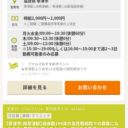
滋賀県 草津市
■医師との良好な関係が構築されているため、疑義照会も非常に
草津駅 (JR草津線)／草津駅 (JR東海道本線)
勤務地
スムーズで円滑に業務を進められます
時給2,000円～2,000円
【職場環境と雰囲気】
■現場の雰囲気が良くスタッフ同士の助け合いが浸透しており、
※ご経験・ご勤務条件等考慮の上決定
給与
和やかで働きやすい職場風土です
月火水金/09:00～19:30（休憩60分）
■最新の自動監査システムを導入することで薬剤師の負担を軽
木/09:30～12:30（休憩0分）
減し、対人業務に集中できる体制です
土/09:00～13:00（休憩0分）
■20代から30代の若手も多く活躍しており、互いに刺激し合い
勤務
※15:30～19:00もしくは16:00～19:00まで週2～3日
ながら共に成長できる活気があります
時間
勤務可能者のみ応募
＼ ファルマおすすめポイント ／
★草津駅より徒歩15分程度の調剤薬局です
★お車通勤も可能！
★勤務曜日・時間のご相談OK
★週2回以上、19：30までの勤務もしくは土曜毎週勤務可能な方
詳細を見る
お問い合わせ
歓迎します
★個人薬局のため異動や転勤はございません
★弊社からの紹介会社実績もあり！
更新日：
2026/07/24
薬剤師求人ID：
483868
正社員
病院・クリニック
【草津市/南草津駅】病床数199床の急性期病院での募集にな