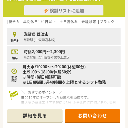
■薬局長やエリア長、さらには経営層へのキャリアアップに挑戦
したいという成長意欲をお持ちの方に最適です。
検討リストに追加
■ワークライフバランスを重視しており、安定した環境で地域医
療に貢献しながら長く働ける環境です。
駅チカ
年間休日120日以上
土日祝休み
未経験可
ブランク可
Ｗ
滋賀県 草津市
草津駅 (JR東海道本線)
勤務地
時給2,000円～2,300円
※ご経験、ご年齢等考慮の上決定
給与
月火水/10：00～～20：00(休憩60分)
土/9：00～18：00(休憩60分)
※時間・曜日相談可能
勤務
時間
※1日8時間、週40時間を上限とするシフト勤務
＼ おすすめポイント ／
■2019年にオープンした綺麗な薬局様です。
■人気の草津エリアで駅徒歩3分！ホテル内に店舗があり、毎日
の通勤に負担がかかりません◎
■心療内科, 精神科の科目をメインに応需しています。
詳細を見る
お問い合わせ
■枚数は80～90枚/日、薬剤師も複数名体制のため安心です◎
■時給2,000円～2,300円でお出迎えいたします。