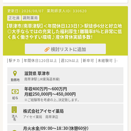
【法人特徴について】
更新日：
2026/08/07
薬剤師求人ID：
330620
■全国に約400店舗を展開する大手チェーンで、医療モール開発
のパイオニアとして着実に成長しています
正社員
調剤薬局
■高い営業利益率を維持しており、調剤報酬改定の影響を受けに
【草津市/南草津駅】＜年間休日123日！＞駅徒歩6分と好立地
くい安定した経営基盤が大きな強みです
◎大手ならではの充実した福利厚生！離職率8％と非常に低
■薬剤師免許を持つ女性が社長を務めており、現場の声を反映し
く長く働きやすい環境♪産休育休実績多数！
た働きやすい環境づくりを推進しています
検討リストに追加
【求人情報について】
■想定年収は450万円から580万円となっており、これまでの実
務経験やスキルを十分に考慮し決定します
駅チカ
年間休日120日以上
週32h以上
新卒可
未経験可
ブラン
■年1回の昇給制度やスキルランクに応じた薬剤師手当があり、
中途入社からでも早期の昇給が狙えます
滋賀県 草津市
■赴任手当や借上社宅制度などの福利厚生も完備されており、遠
南草津駅 (JR東海道本線)
勤務地
方からの転職を希望される方も安心です
年収400万円～600万円
【勤務実態について】
月給250,000円～450,000円
■月平均の所定労働時間は161時間と設定されており、残業も月
給与
※ご経験等を考慮の上、決定致します。
平均で10時間程度と非常に少なめです
■年間休日は123日と業界最高水準で、有給休暇の平均消化日数
株式会社アイセイ薬局
も14.9日と休みが取りやすい風土です
法人
アイセイ薬局 南草津店
■産休や育休の取得実績が豊富にあるだけでなく、復帰後は小学
名
校入学まで時短勤務を継続することが可能です
月火水金/09：00～18：30（休憩60分）