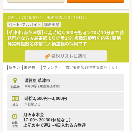
更新日：
2026/07/24
薬剤師求人ID：
704721
パート・アルバイト
調剤薬局
【草津市/南草津駅】＜高時給3,000円も可＞20時30分まで勤
務可能な方★最寄駅より徒歩2分！複数診療科を応需！薬剤
師常時複数名体制◎人柄重視の採用です
検討リストに追加
駅チカ
未経験可
ブランク可
認定薬剤師取得支援あり
大手チェーン以外
滋賀県 草津市
南草津駅 (JR東海道本線)
勤務地
時給2,500円～3,000円
※経験よる
給与
月火水木金
17：00～20：30（休憩なし）
勤務
上記の中で週2～4日入れる方歓迎
時間