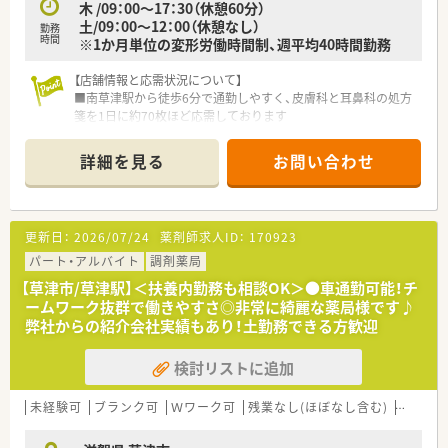
木 /09：00～17：30（休憩60分）
土/09：00～12：00（休憩なし）
勤務
時間
※1か月単位の変形労働時間制、週平均40時間勤務
【店舗情報と応需状況について】
■南草津駅から徒歩6分で通勤しやすく、皮膚科と耳鼻科の処方
箋を1日に約70枚ほど応需しております
■薬剤師2名と事務員1から2名で協力し、患者様一人ひとりに向
き合った質の高い医療を提供しています
詳細を見る
お問い合わせ
■開局時間は18時30分までとなっており、閉局後のプライベー
トな時間もしっかりと確保できます
【募集背景と求める人物像について】
更新日：
2026/07/24
薬剤師求人ID：
170923
■店舗の体制強化に向けた増員募集であり、即戦力としてご活躍
いただける方を急募にて求めています
パート・アルバイト
調剤薬局
■店長候補としてキャリアアップを目指したい意欲的な方や、地
【草津市/草津駅】＜扶養内勤務も相談OK＞●車通勤可能！チ
域医療に貢献したい方を心より歓迎します
ームワーク抜群で働きやすさ◎非常に綺麗な薬局様です♪
■未経験やブランクがある方でも、教育制度が整っているため安
弊社からの紹介会社実績もあり！土勤務できる方歓迎
心して新しい業務に挑戦できる環境です
検討リストに追加
【想定される業務内容】
■皮膚科と耳鼻科の調剤や監査を中心に、服薬指導やかかりつけ
薬剤師としての業務全般を担当します
未経験可
ブランク可
Ｗワーク可
残業なし(ほぼなし含む)
転勤な
■地域密着型の店舗として在宅業務も積極的に行っており、施設
や居宅への訪問指導にも携わります