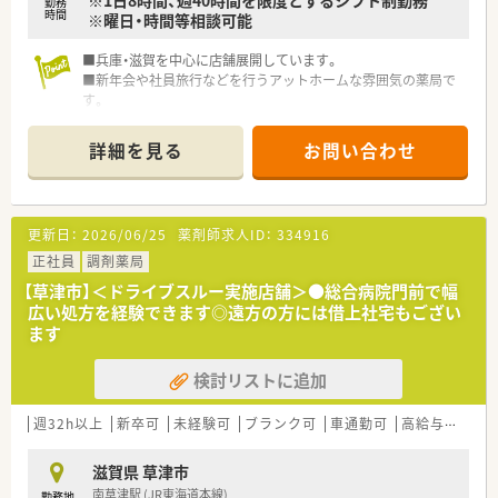
勤務
時間
※曜日・時間等相談可能
■兵庫・滋賀を中心に店舗展開しています。
■新年会や社員旅行などを行うアットホームな雰囲気の薬局で
す。
詳細を見る
お問い合わせ
更新日：
2026/06/25
薬剤師求人ID：
334916
正社員
調剤薬局
【草津市】＜ドライブスルー実施店舗＞●総合病院門前で幅
広い処方を経験できます◎遠方の方には借上社宅もござい
ます
検討リストに追加
週32h以上
新卒可
未経験可
ブランク可
車通勤可
高給与(600万円以上)
滋賀県 草津市
南草津駅 (JR東海道本線)
勤務地