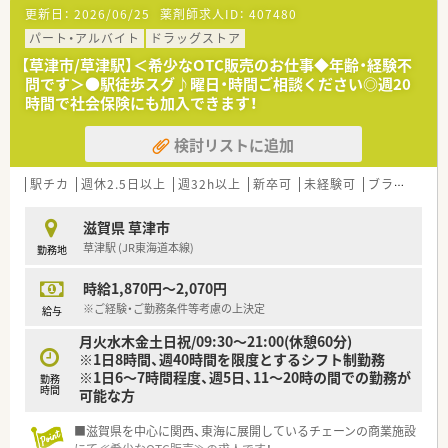
更新日：
2026/06/25
薬剤師求人ID：
407480
パート・アルバイト
ドラッグストア
【草津市/草津駅】＜希少なOTC販売のお仕事◆年齢・経験不
問です＞●駅徒歩スグ♪曜日・時間ご相談ください◎週20
時間で社会保険にも加入できます！
検討リストに追加
駅チカ
週休2.5日以上
週32h以上
新卒可
未経験可
ブランク可
滋賀県 草津市
草津駅 (JR東海道本線)
勤務地
時給1,870円～2,070円
※ご経験・ご勤務条件等考慮の上決定
給与
月火水木金土日祝/09:30～21:00(休憩60分)
※1日8時間、週40時間を限度とするシフト制勤務
※1日6～7時間程度、週5日、11～20時の間での勤務が
勤務
時間
可能な方
■滋賀県を中心に関西、東海に展開しているチェーンの商業施設