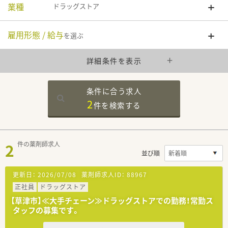
業種
ドラッグストア
雇用形態 / 給与
を選ぶ
詳細条件を表示
条件に合う求人
2
件を
検索する
2
件の薬剤師求人
並び順
更新日：
2026/07/08
薬剤師求人ID：
88967
正社員
ドラッグストア
【草津市】≪大手チェーン≫ドラッグストアでの勤務！常勤ス
タッフの募集です。