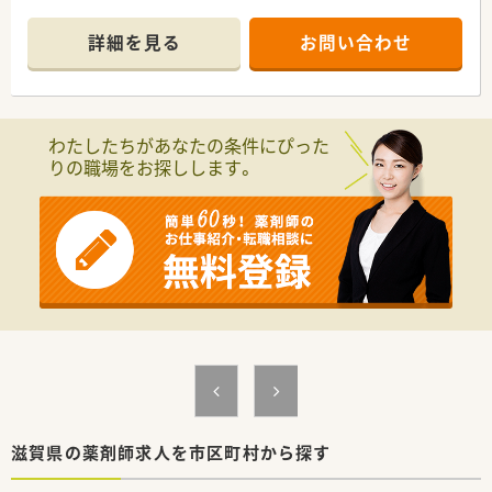
＼ 店舗情報 ／
■JR草津駅より徒歩2分と好立地！アクセスしやすく通勤便利♪
詳細を見る
お問い合わせ
運転に自信がない方も安心してご通勤いただけます
■週20時間勤務で社会保険にもご加入頂けます♪
■ショッピングセンター内が就業先となりますので、お仕事前後
のお買い物にも便利です♪
■主にOTC販売をご担当いただきます。その他、レジや品出し、
わたしたちがあなたの条件にぴった
発注業務も発生致しますが、店舗内研修も行っておりますので、
りの職場をお探しします。
未経験の方も安心してご就業いただけます！
＼ オススメポイント ／
■ご経験・ご年齢不問です！60歳以上でもご応募が可能◎接客が
好きな方大歓迎！
弊社からご紹介実績もあり安心してお勤めできる会社様です。
■福利厚生も充実◎買い物補助制度（食品5％、衣類・住居関連
9％）がご利用頂けます！
■1日6～7時間程度の勤務、週5日、11時～20時までの間でご勤
務可能な方歓迎いたします！
滋賀県の薬剤師求人を市区町村から探す