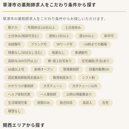
草津市の薬剤師求人をこだわり条件から探す
草津市の薬剤師求人をこだわり条件からお探しいただけます。
駅チカ
年間休日120日以上
土日祝休み
土日休み(相談可含む)
週休2.5日以上
週32h以上
新卒可
未経験可
ブランク可
Ｗワーク可
~18時までの職場
残業なし(ほぼなし含む)
転勤なし
車通勤可
高給与(600万円以上)
寮・借上社宅あり
住宅補助(手当)あり
60歳以上可
新規オープン
管理薬剤師
扶養内勤務OK
認定薬剤師取得支援あり
教育制度あり
シフト制
かかりつけ薬剤師
大手チェーン
大手チェーン以外
ヘルプ体制充実
一人薬剤師
22時以降勤務あり
生活環境充実
夜間のみ
総合科目
高収入
在宅
積雪なし
関西エリアから探す