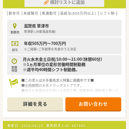
検討リストに追加
新卒可
未経験可
車通勤可
高給与(600万円以上)
シフト制
大手
滋賀県 草津市
草津駅 (JR東海道本線)
勤務地
年収505万円～700万円
※ご経験・ご年齢等を考慮のうえ決定
給与
月火水木金土日祝/10:00～21:00（休憩60分）
※1ヵ月単位の変形労働時間制勤務
勤務
※週平均40時間シフト制勤務。
時間
■この求人は大手薬局求人特集に掲載中です■
■全国展開の大手ドラッグストアです。
■現在も新規出店を続ける成長企業。就業条件・諸制度も整って
います。
詳細を見る
お問い合わせ
更新日：
2026/06/25
薬剤師求人ID：
407480