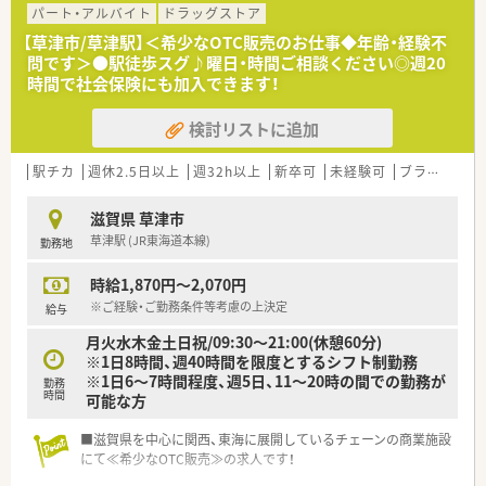
パート・アルバイト
ドラッグストア
【草津市/草津駅】＜希少なOTC販売のお仕事◆年齢・経験不
問です＞●駅徒歩スグ♪曜日・時間ご相談ください◎週20
時間で社会保険にも加入できます！
検討リストに追加
駅チカ
週休2.5日以上
週32h以上
新卒可
未経験可
ブランク可
滋賀県 草津市
草津駅 (JR東海道本線)
勤務地
時給1,870円～2,070円
※ご経験・ご勤務条件等考慮の上決定
給与
月火水木金土日祝/09:30～21:00(休憩60分)
※1日8時間、週40時間を限度とするシフト制勤務
※1日6～7時間程度、週5日、11～20時の間での勤務が
勤務
時間
可能な方
■滋賀県を中心に関西、東海に展開しているチェーンの商業施設
にて≪希少なOTC販売≫の求人です！