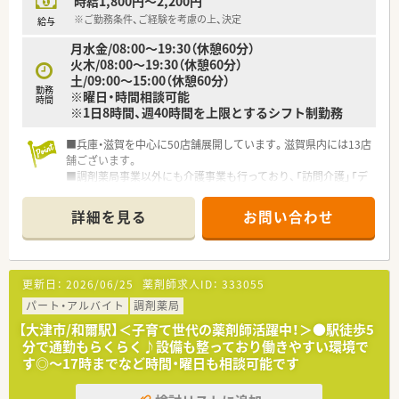
時給1,800円～2,200円
※ご勤務条件、ご経験を考慮の上、決定
給与
月水金/08:00～19:30（休憩60分）
火木/08:00～19:30（休憩60分）
土/09:00～15:00（休憩60分）
勤務
※曜日・時間相談可能
時間
※1日8時間、週40時間を上限とするシフト制勤務
■兵庫・滋賀を中心に50店舗展開しています。滋賀県内には13店
舗ございます。
■調剤薬局事業以外にも介護事業も行っており、「訪問介護」「デ
イサービス」を運営しております。薬局と介護の2本柱で、助け合
いながら経営しております。
詳細を見る
お問い合わせ
■在宅に力を入れており、在宅医療に関わりの深いケアマネージ
ャーの資格を持つ薬剤師が中心となり、各店舗「個人」「施設」問
わず在宅を行っております。
更新日：
2026/06/25
薬剤師求人ID：
333055
パート・アルバイト
調剤薬局
【大津市/和爾駅】＜子育て世代の薬剤師活躍中！＞●駅徒歩5
分で通勤もらくらく♪設備も整っており働きやすい環境で
す◎～17時までなど時間・曜日も相談可能です