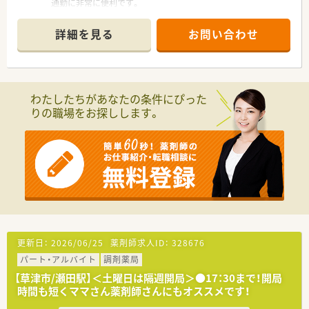
通勤に非常に便利です。
■主に心療内科と精神科の処方箋を応需しており、専門的な知識
を深めることができます。
詳細を見る
お問い合わせ
■処方箋は1日に80～90枚ほどで、薬剤師3名から4名体制で対
応しています。
【募集背景と求める人物像について】
■新規出店計画もあり、将来の店舗を担っていただける管理薬剤
わたしたちがあなたの条件にぴった
師候補を募集しています。
りの職場をお探しします。
■心療内科・精神科領域の経験を積みたい方や、患者様との対話
を重視する方に最適です。
■守山市や草津市内の複数店舗で勤務できる方は、特に歓迎され
るポジションです。
【法人特徴について】
■全国に280店舗以上を展開し、創業以来の無借金経営を続ける
安定した経営基盤が魅力です。
■現場の意見を尊重する自由な社風が特徴で、キャリアアップの
チャンスも豊富に用意されています。
■薬剤師の独立開業を支援する独自の制度があり、経営者を目指
更新日：
2026/06/25
薬剤師求人ID：
328676
すキャリアパスも描けます。
パート・アルバイト
調剤薬局
【勤務実態について】
【草津市/瀬田駅】＜土曜日は隔週開局＞●17：30まで！開局
■木曜・日曜・祝日に加え金曜の午後も休みという、希少な週休
時間も短くママさん薬剤師さんにもオススメです！
2.5日制を導入しています。