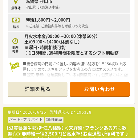
滋賀県 守山市
守山駅 (JR東海道本線)
勤務地
時給1,800円～2,000円
※ご経験・ご勤務条件等を考慮のうえ決定
給与
月火水木金/09：00～20：00（休憩60分）
土/09：00～14：00（休憩なし）
※曜日・時間相談可能
勤務
時間
※1日8時間、週40時間を限度とするシフト制勤務
■総合病院の門前に位置し、内容の濃い処方を1日150枚以上応
需しますので、スキルアップをお考えの方にはオススメです。
■滋賀・京都に店舗展開している調剤薬局です。滋賀県には21店
舗ございます。
■ママさん・パパさん薬剤師様にもオススメ！曜日や時間はお気
詳細を見る
お問い合わせ
軽にご相談くださいませ。
更新日：
2026/06/25
薬剤師求人ID：
196328
パート・アルバイト
調剤薬局
【滋賀県蒲生郡/近江八幡駅】＜未経験・ブランクある方も歓
迎◎＞●時給一律2,500円と高水準！お車通勤が便利です♪