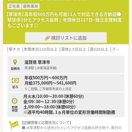
環境です
★未経験・ブランクある方も歓迎！お気軽にお問い合わせくださ
正社員
調剤薬局
い
【草津市】高年収600万円も可能！1人で対応できる方歓迎●
駅徒歩3分とアクセス抜群♪年間休日127日・独立支援制度
もございます◎
検討リストに追加
駅チカ
年間休日120日以上
週休2.5日以上
週32h以上
ブランク可
滋賀県 草津市
草津駅 (JR東海道本線)
勤務地
年収500万円～600万円
月給375,000円～541,600円
給与
※ご経験、ご年齢等考慮の上決定
月火水/10:00～20:00（休憩60分)
金/09：30～12：30（休憩0分）
土/09:00～18:00（休憩60分）
勤務
時間
※週平均40時間、1ヵ月単位の変形労働時間制勤務
【店舗情報と応需状況について】
■JR草津駅から徒歩3分というアクセス抜群の好立地で、毎日の