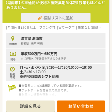
【湖南市】≪車通勤が便利≫複数薬剤師体制！残業もほとんど
ありません。
検討リストに追加
年間休日120日以上
ブランク可
Ｗワーク可
残業なし(ほぼなし含む)
滋賀県 湖南市
石部駅 (JR草津線)
勤務地
年収500万円～650万円
※ご経験・ご年齢等を考慮のうえ決定
給与
月・火・水・木・金/8：30～17：30/10：00～19：00
土/8：30～17：00
勤務
※週40時間のシフト勤務
時間
■滋賀県内に2店舗展開している調剤薬局です。
■アットホームな雰囲気の薬局です。
■お車での通勤が便利です。
詳細を見る
お問い合わせ