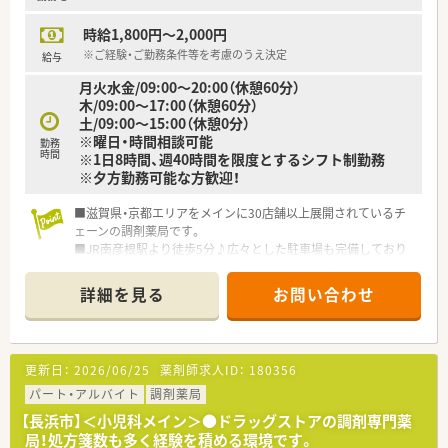
時給1,800円～2,000円
※ご経験・ご勤務条件等を考慮のうえ決定
給与
月火水金/09:00～20:00（休憩60分）
木/09:00～17:00（休憩60分）
土/09:00～15:00（休憩0分）
※曜日・時間相談可能
勤務
時間
※1日8時間、週40時間を限度とするシフト制勤務
※夕方勤務可能な方歓迎！
■滋賀県・京都エリアをメインに30店舗以上展開されているチ
ェーンの調剤薬局です。
■JR南彦根駅より徒歩5分♪広々とした駐車場も完備しており
ますので、マイカー通勤も勿論OKです◎
■調剤室や休憩室も広く、過ごしやすい環境です。
詳細を見る
お問い合わせ
■社会保険・OTCの割引など福利厚生も整っております。
■離職率は低く、様々な年代の方がご活躍頂いている会社です。
平均年齢は水準よりも少し高めです。
更新日：
2026/06/25
薬剤師求人ID：
180356
パート・アルバイト
調剤薬局
【長浜市】＜小児科メイン＞●ドラッグストアの調剤専門薬
局！処方箋数も多く経験を積める環境です。