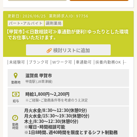
更新日：
2026/06/25
薬剤師求人ID：
97756
パート・アルバイト
調剤薬局
【甲賀市】≪日数相談可≫車通勤が便利！ゆったりとした環境
でお仕事いただけます。
検討リストに追加
未経験可
ブランク可
Ｗワーク可
車通勤可
扶養内勤務OK
大手チ
滋賀県 甲賀市
甲南駅 (JR草津線)
勤務地
時給1,800円～2,200円
※ご経験・ご勤務条件等を考慮のうえ決定
給与
月火水金/8：30～12：30(休憩0分)
月火水金/15：30～19：30(休憩0分)
木土/8：30～12：30(休憩0分)
勤務
※曜日・時間相談可能
時間
※1日8時間、週40時間を限度とするシフト制勤務