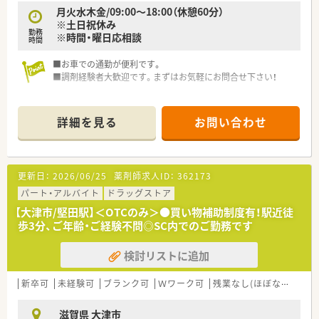
月火水木金/09:00～18:00（休憩60分）
※土日祝休み
勤務
※時間・曜日応相談
時間
■お車での通勤が便利です。
■調剤経験者大歓迎です。まずはお気軽にお問合せ下さい！
詳細を見る
お問い合わせ
更新日：
2026/06/25
薬剤師求人ID：
362173
パート・アルバイト
ドラッグストア
【大津市/堅田駅】＜OTCのみ＞●買い物補助制度有！駅近徒
歩3分、ご年齢・ご経験不問◎SC内でのご勤務です
検討リストに追加
新卒可
未経験可
ブランク可
Ｗワーク可
残業なし(ほぼなし含む)
滋賀県 大津市