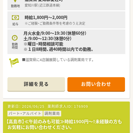
愛知川駅 (近江鉄道本線)
勤務地
時給1,800円～2,000円
※ご経験・ご勤務条件等を考慮のうえ決定
給与
月火水金/9:00～19:30（休憩60分）
土/9:00～12:30（休憩0分）
※曜日・時間相談可能
勤務
時間
※１日8時間、週40時間以内での勤務。
■滋賀県に4店舗展開している調剤薬局です。
詳細を見る
お問い合わせ
更新日：
2026/06/25
薬剤師求人ID：
176909
パート・アルバイト
調剤薬局
【高島市】≪午前のみも可能≫時給1900円～！未経験の方も
お気軽にお問い合わせください。