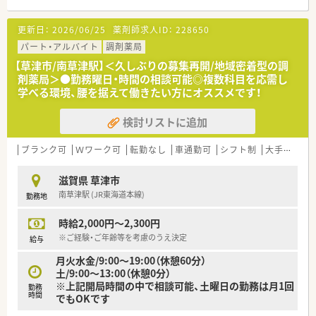
『近江八幡』駅よりお車で20分に位置しています
■大変広い駐車場も完備◎お車通勤が便利です！
更新日：
2026/06/25
薬剤師求人ID：
228650
■幅広い処方箋を取り扱っておりますので、スキルアップできる
環境です◎
パート・アルバイト
調剤薬局
■枚数は130枚/日、薬剤師は常時複数名体制で安心です
【草津市/南草津駅】＜久しぶりの募集再開/地域密着型の調
剤薬局＞●勤務曜日・時間の相談可能◎複数科目を応需し
＼ オススメポイント ／
学べる環境、腰を据えて働きたい方にオススメです！
■高時給！2500円でお出迎えいたします
■週20時間で社会保険に加入可能です
検討リストに追加
■ブランクある方も相談可能！お気軽にお問い合わせください。
■レジ打ちや品出しなどの業務は一切ございません。調剤業務
に専念できます
ブランク可
Ｗワーク可
転勤なし
車通勤可
シフト制
大手チェーン以外
滋賀県 草津市
南草津駅 (JR東海道本線)
勤務地
時給2,000円～2,300円
※ご経験・ご年齢等を考慮のうえ決定
給与
月火水金/9:00～19:00（休憩60分）
土/9:00～13:00（休憩0分）
※上記開局時間の中で相談可能、土曜日の勤務は月1回
勤務
時間
でもOKです