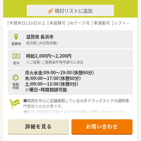
検討リストに追加
年間休日120日以上
未経験可
Ｗワーク可
車通勤可
シフト制
か
滋賀県 長浜市
長浜駅 (JR北陸本線)
勤務地
時給2,000円～2,200円
※ご経験・ご勤務条件等考慮の上決定
給与
月火水金/09:00～19:00（休憩60分）
木/09:00～17:00（休憩60分）
土/09:00～12:00（休憩0分）
勤務
時間
※曜日・時間相談可能
■関西を中心に店舗展開している大手ドラッグストアの調剤専
門薬局でのお仕事です。
■曜日・時間相談可能ですのでお気軽にお問い合わせください。
詳細を見る
お問い合わせ