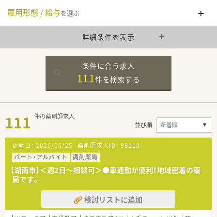
雇用形態 / 給与
を選ぶ
詳細条件を表示
条件に合う求人
111
件を
検索する
111
件の薬剤師求人
並び順
更新日：
2026/06/25
薬剤師求人ID：
98118
パート・アルバイト
調剤薬局
【湖南市】＜週2日～相談可＞●車通勤が便利！地域密着の薬
局です。
検討リストに追加