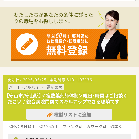
わたしたちがあなたの条件にぴった
りの職場をお探しします。
更新日：
2026/06/25
薬剤師求人ID：
197136
パート・アルバイト
調剤薬局
【守山市/守山駅】＜複数薬剤師体制＞曜日・時間はご相談く
ださい♪総合病院門前でスキルアップできる環境です
検討リストに追加
週休2.5日以上
週32h以上
ブランク可
Ｗワーク可
残業なし(ほぼなし含む)