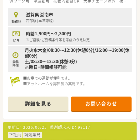
Ｗワーク可
車通勤可
扶養内勤務OK
大手チェーン以外
夜間のみ
滋賀県 湖南市
石部駅 (JR草津線)
勤務地
時給1,900円～2,300円
※ご経験・ご勤務条件等を考慮のうえ決定
給与
月火水木金/08:30～12:30(休憩0分)/16:00～19:00(休
憩0分)
土/08:30～12:30(休憩0分)
勤務
時間
※曜日・時間相談可能
■お車での通勤が便利です。
■アットホームな雰囲気の薬局です。
詳細を見る
お問い合わせ
更新日：
2026/06/25
薬剤師求人ID：
98117
正社員
調剤薬局