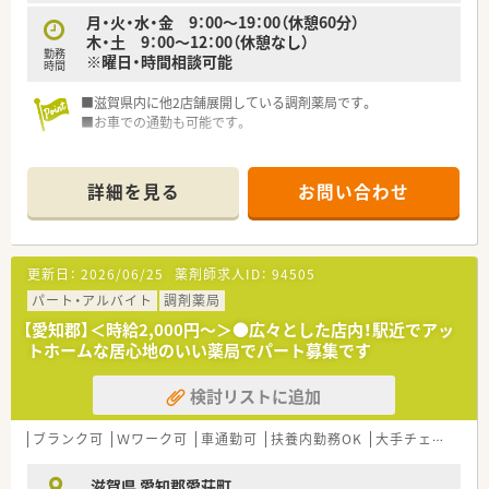
月・火・水・金 9：00～19：00（休憩60分）
木・土 9：00～12：00（休憩なし）
勤務
※曜日・時間相談可能
時間
■滋賀県内に他2店舗展開している調剤薬局です。
■お車での通勤も可能です。
詳細を見る
お問い合わせ
更新日：
2026/06/25
薬剤師求人ID：
94505
パート・アルバイト
調剤薬局
【愛知郡】＜時給2,000円～＞●広々とした店内！駅近でアッ
トホームな居心地のいい薬局でパート募集です
検討リストに追加
ブランク可
Ｗワーク可
車通勤可
扶養内勤務OK
大手チェーン以外
滋賀県 愛知郡愛荘町