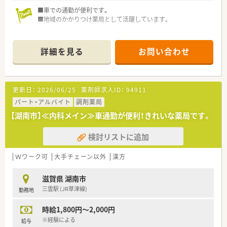
■車での通勤が便利です。
■地域のかかりつけ薬局として活躍しています。
詳細を見る
お問い合わせ
更新日：
2026/06/25
薬剤師求人ID：
94911
パート・アルバイト
調剤薬局
【湖南市】≪内科メイン≫車通勤が便利！きれいな薬局です。
検討リストに追加
Ｗワーク可
大手チェーン以外
漢方
滋賀県 湖南市
三雲駅 (JR草津線)
勤務地
時給1,800円～2,000円
※経験による
給与