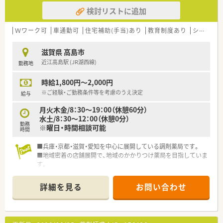
検討リストに追加
Ｗワーク可
車通勤可
住宅補助(手当)あり
教育制度あり
シフト制
滋賀県 高島市
近江高島駅 (JR湖西線)
勤務地
時給1,800円～2,000円
※ご経験・ご勤務条件等を考慮のうえ決定
給与
月火木金/8：30～19：00（休憩60分）
水土/8：30～12：00（休憩0分）
勤務
※曜日・時間相談可能
時間
■兵庫・京都・滋賀・愛知を中心に展開している調剤薬局です。
■地域密着の店舗展開で、地域のかかりつけ薬局を目指していま
す。
詳細を見る
お問い合わせ