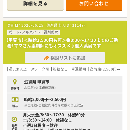
詳細を見る
お問い合わせ
更新日：
2026/06/25
薬剤師求人ID：
211474
パート・アルバイト
調剤薬局
【甲賀市】＜時給2,500円も可＞●8:30～17:30までのご勤
務！ママさん薬剤師にもオススメ♪個人薬局です
検討リストに追加
週32h以上
Ｗワーク可
転勤なし
車通勤可
高時給(2,500円以上)
滋賀県 甲賀市
水口駅 (近江鉄道本線)
勤務地
時給2,000円～2,500円
※ご経験・ご勤務条件等を考慮のうえ決定
給与
月火水金/8:30～17:30 休憩60分
土/8:30～14:00 休憩なし
※週3日程度～歓迎
勤務
時間