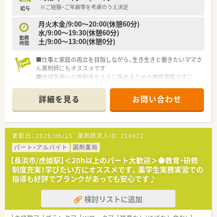
※ご経験・ご年齢等を考慮のうえ決定
給与
月火木金/9:00～20:00(休憩60分)
水/9:00～19:30(休憩60分)
勤務
土/9:00～13:00(休憩0分)
時間
■仕事と家庭の両立を目指しながら、生き生きと働きたいママさ
ん薬剤師にもオススメです
■地域医療への貢献度をさらに高めるための増員募集です◎
■お人柄重視の採用ですのでブランクがある方もお気軽にお問
い合わせ下さい！
詳細を見る
お問い合わせ
更新日：
2026/06/25
薬剤師求人ID：
216071
パート・アルバイト
調剤薬局
【長浜市/虎姫駅】＜20h以上のパート大歓迎＞●教育・研修
制度充実！学びたい方にオススメです。薬学生実務実習での
指導も好評でブランクがあっても安心です♪
検討リストに追加