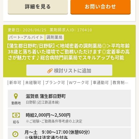
■時間・曜日のご相談が可能な、パート薬剤師様の募集です。ラ
詳細を見る
お問い合わせ
イフスタイルに合わせて、働き方はお気軽にご相談ください♪
更新日：
2026/06/25
薬剤師求人ID：
170410
パート・アルバイト
調剤薬局
【蒲生郡日野町/日野駅】＜地域密着の調剤薬局◎＞平均年齢
38歳と落ち着いた環境でご勤務いただけます◎定着率の高
さが魅力です♪総合病院門前薬局でスキルアップも可能
検討リストに追加
新卒可
未経験可
ブランク可
Ｗワーク可
車通勤可
教育制度あり
滋賀県 蒲生郡日野町
日野駅 (近江鉄道本線)
勤務地
時給2,000円～2,500円
※ご経験・ご勤務条件等考慮の上決定
給与
月～土 9：00～17：00（休憩60分）
※休憩は法定通り付与