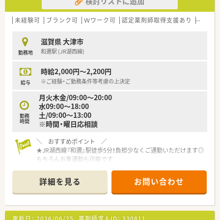
検討リストに追加
未経験可
ブランク可
Ｗワーク可
認定薬剤師取得支援あり
教育制
滋賀県 大津市
和邇駅 (JR湖西線)
勤務地
時給2,000円～2,200円
※ご経験・ご勤務条件等考慮の上決定
給与
月火木金/09:00～20:00
水09:00～18:00
土/09:00～13:00
勤務
時間
※時間・曜日応相談
＼ おすすめポイント ／
★JR湖西線『和邇』駅徒歩5分！負担少なくご通勤いただけます◎
もちろんお車通勤も可能です
★～17時まで・～18時までなど、時間曜日の相談が可能です！ご
希望お聞かせください
詳細を見る
お問い合わせ
★薬剤師は常時複数名体制！安心してご勤務いただけます
★設備も非常に整っており、働きやすい環境でご勤務いただけま
す
★近隣に店舗も複数あり！急なお休みにも柔軟に対応いただける
更新日：
2026/06/25
薬剤師求人ID：
330811