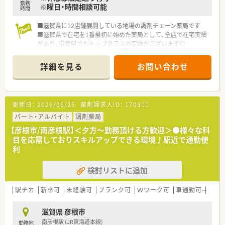
勤務
※曜日・時間相談可能
時間
■滋賀県に12店舗展開している地場の調剤チェーン薬局です
■滋賀県で在宅を1番最初に始めた薬局として、全店で在宅実績
があり、滋賀県でもトップクラスの実績がございます◎
■湖北エリアを中心に店舗展開をしており、近隣に店舗もあるこ
とから応援体制が整っている薬局ですので、急なお休みがあって
詳細を見る
お問い合わせ
も他の薬局のスタッフが応援に来てくれます！
急なお休みにも柔軟に対応いただける環境があり、みなさま協力
してご勤務されています
更新日：
2026/06/25
薬剤師求人ID：
170311
パート・アルバイト
調剤薬局
【彦根市/南彦根駅】＜夕方～勤務頂ける方歓迎＞●様々な科
目を応需しておりスキルアップできる環境♪駅近で通勤便
利
検討リストに追加
駅チカ
新卒可
未経験可
ブランク可
Ｗワーク可
車通勤可
認定
滋賀県 彦根市
南彦根駅 (JR東海道本線)
勤務地