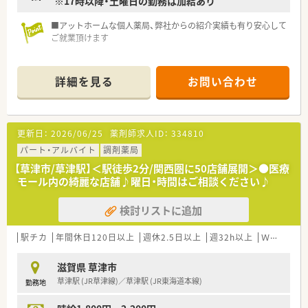
※17時以降・土曜日の勤務は加給あり
■アットホームな個人薬局、弊社からの紹介実績も有り安心して
ご就業頂けます
詳細を見る
お問い合わせ
更新日：
2026/06/25
薬剤師求人ID：
334810
パート・アルバイト
調剤薬局
【草津市/草津駅】＜駅徒歩2分/関西圏に50店舗展開＞●医療
モール内の綺麗な店舗♪曜日・時間はご相談ください♪
検討リストに追加
駅チカ
年間休日120日以上
週休2.5日以上
週32h以上
Ｗワーク可
滋賀県 草津市
草津駅 (JR草津線)／草津駅 (JR東海道本線)
勤務地