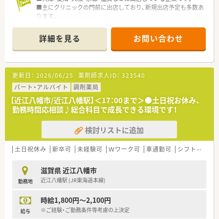
■主にクリニックの門前に出店しており、新規出店予定も多数あ
ります。
詳細を見る
お問い合わせ
更新日：
2026/06/25
薬剤師求人ID：
323540
パート・アルバイト
調剤薬局
【近江八幡市/近江八幡駅】＜17：00まで＞●土日祝お休み、
勤務時間応相談♪総合科目で成長できる環境です！
検討リストに追加
土日祝休み
新卒可
未経験可
Ｗワーク可
車通勤可
シフト制
大
滋賀県 近江八幡市
近江八幡駅 (JR東海道本線)
勤務地
時給1,800円～2,100円
※ご経験・ご勤務条件等考慮の上決定
給与