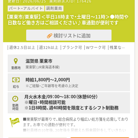
更新日：
2026/06/25
薬剤師求人ID：
176426
パート・アルバイト
調剤薬局
【栗東市/栗東駅】＜平日18時まで・土曜日～11時＞●時間や
日数など働き方はご相談ください♪車通勤が便利です
検討リストに追加
週休2.5日以上
週32h以上
ブランク可
Ｗワーク可
残業なし(ほぼなし含む)
滋賀県 栗東市
栗東駅 (JR東海道本線)
勤務地
時給1,800円～2,000円
※ご経験・ご年齢等を考慮の上決定
給与
月火水木金/09：00～18：00（休憩60分）
※曜日・時間相談可能
勤務
※1日8時間、週40時間を限度とするシフト制勤務
時間
■栗東駅が最寄りで、総合病院より幅広い処方箋を応需しており
ます。お車での通勤が便利です。
■社員様の10年後、20年後を見据えた将来設計をしていきたい
と考えている会社様です。