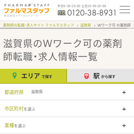
平日9：30-19：00 土日10：00-19：00
薬剤師の転職・求人サイト ファルマスタッフ
滋賀県
Ｗワーク可
滋賀県のＷワーク可
の薬剤
師転職・求人情報一覧
エリア
駅
で探す
から探す
都道府県
滋賀県
市区町村
を選ぶ
業種
を選ぶ