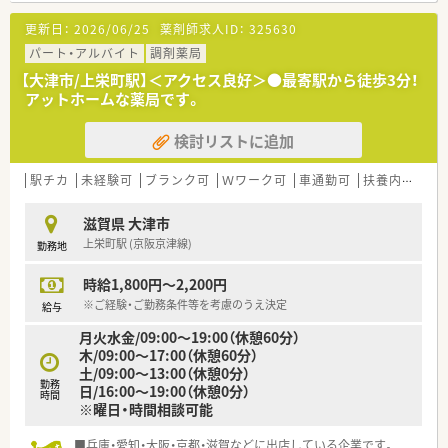
更新日：
2026/06/25
薬剤師求人ID：
325630
パート・アルバイト
調剤薬局
【大津市/上栄町駅】＜アクセス良好＞●最寄駅から徒歩3分！
アットホームな薬局です。
検討リストに追加
駅チカ
未経験可
ブランク可
Ｗワーク可
車通勤可
扶養内勤務OK
滋賀県 大津市
上栄町駅 (京阪京津線)
勤務地
時給1,800円～2,200円
※ご経験・ご勤務条件等を考慮のうえ決定
給与
月火水金/09:00～19:00（休憩60分）
木/09:00～17:00（休憩60分）
土/09:00～13:00（休憩0分）
勤務
日/16:00～19:00（休憩0分）
時間
※曜日・時間相談可能
■兵庫・愛知・大阪・京都・滋賀などに出店している企業です。