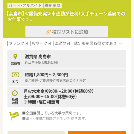
パート・アルバイト
調剤薬局
【高島市】≪設備充実≫車通勤が便利！大手チェーン薬局での
お仕事です。
検討リストに追加
ブランク可
Ｗワーク可
車通勤可
認定薬剤師取得支援あり
教育制
滋賀県 高島市
近江中庄駅 (JR湖西線)
勤務地
時給1,800円～2,300円
※ご経験・ご勤務条件等を考慮のうえ決定
給与
月火水木金/09:00～20:00（休憩60分）
土/09:00～15:00（休憩60分）
勤務
※時間・曜日相談可
時間
■全国展開している大手の薬局です。
■曜日・時間ご相談させていただきます。