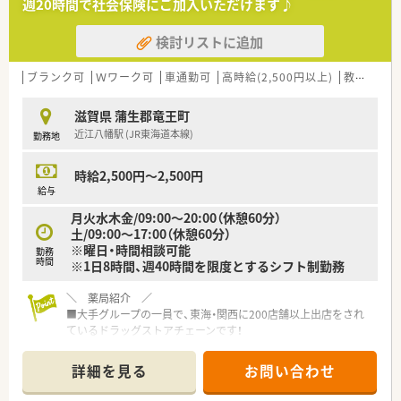
週20時間で社会保険にご加入いただけます♪
検討リストに追加
ブランク可
Ｗワーク可
車通勤可
高時給(2,500円以上)
教育制度あり
滋賀県 蒲生郡竜王町
近江八幡駅 (JR東海道本線)
勤務地
時給2,500円～2,500円
給与
月火水木金/09:00～20:00（休憩60分）
土/09:00～17:00（休憩60分）
※曜日・時間相談可能
勤務
時間
※1日8時間、週40時間を限度とするシフト制勤務
＼ 薬局紹介 ／
■大手グループの一員で、東海・関西に200店舗以上出店をされ
ているドラッグストアチェーンです！
■大手ならでは、福利厚生や教育制度も充実しています◎
詳細を見る
お問い合わせ
＼ 薬局情報 ／
■近江鉄道本線『京セラ前』駅よりお車で10分、 JR東海道本線