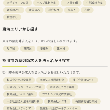
大手チェーン以外
ヘルプ体制充実
一人薬剤師
生活環境充実
新幹線近く
夜間のみ
総合科目
高収入
在宅
積雪なし
東海エリアから探す
東海の薬剤師求人をエリアからお探しいただけます。
岐阜県
静岡県
愛知県
三重県
掛川市の薬剤師求人を法人名から探す
掛川市の薬剤師求人を法人名からお探しいただけます。
株式会社杏林堂薬局
医療法人社団親和会
株式会社はいやく
有限会社ジョーブメディカル
株式会社うさぎ薬局
株式会社アイセイ薬局
ウエルシア薬局株式会社
一般社団法人沼津薬剤師会
株式会社ホミネ
有限会社堀野薬局
有限会社メディケア
医療法人社団アールアンドオー