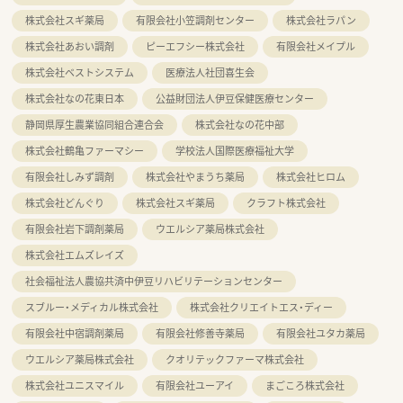
株式会社スギ薬局
有限会社小笠調剤センター
株式会社ラパン
株式会社あおい調剤
ピーエフシー株式会社
有限会社メイプル
株式会社ベストシステム
医療法人社団喜生会
株式会社なの花東日本
公益財団法人伊豆保健医療センター
静岡県厚生農業協同組合連合会
株式会社なの花中部
株式会社鶴亀ファーマシー
学校法人国際医療福祉大学
有限会社しみず調剤
株式会社やまうち薬局
株式会社ヒロム
株式会社どんぐり
株式会社スギ薬局
クラフト株式会社
有限会社岩下調剤薬局
ウエルシア薬局株式会社
株式会社エムズレイズ
社会福祉法人農協共済中伊豆リハビリテーションセンター
スブルー・メディカル株式会社
株式会社クリエイトエス・ディー
有限会社中宿調剤薬局
有限会社修善寺薬局
有限会社ユタカ薬局
ウエルシア薬局株式会社
クオリテックファーマ株式会社
株式会社ユニスマイル
有限会社ユーアイ
まごころ株式会社