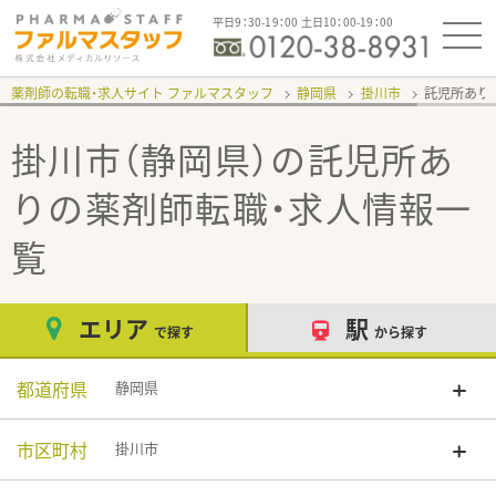
平日9：30-19：00 土日10：00-19：00
薬剤師の転職・求人サイト ファルマスタッフ
静岡県
掛川市
託児所あり
掛川市（静岡県）の託児所あ
り
の薬剤師転職・求人情報一
覧
エリア
駅
で探す
から探す
都道府県
静岡県
市区町村
掛川市