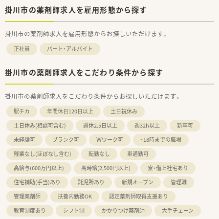
掛川市の薬剤師求人を雇用形態から探す
掛川市の薬剤師求人を雇用形態からお探しいただけます。
正社員
パート・アルバイト
掛川市の薬剤師求人をこだわり条件から探す
掛川市の薬剤師求人をこだわり条件からお探しいただけます。
駅チカ
年間休日120日以上
土日祝休み
土日休み(相談可含む)
週休2.5日以上
週32h以上
新卒可
未経験可
ブランク可
Ｗワーク可
~18時までの職場
残業なし(ほぼなし含む)
転勤なし
車通勤可
高給与(600万円以上)
高時給(2,500円以上)
寮・借上社宅あり
住宅補助(手当)あり
託児所あり
新規オープン
管理職
管理薬剤師
扶養内勤務OK
認定薬剤師取得支援あり
教育制度あり
シフト制
かかりつけ薬剤師
大手チェーン