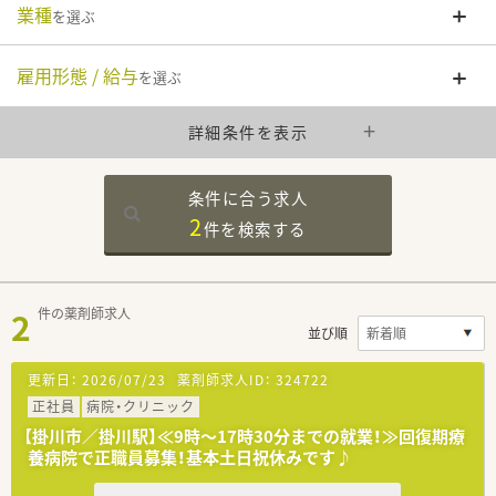
業種
を選ぶ
雇用形態 / 給与
を選ぶ
詳細条件を表示
条件に合う求人
2
件を
検索する
2
件の薬剤師求人
並び順
更新日：
2026/07/23
薬剤師求人ID：
324722
正社員
病院・クリニック
【掛川市／掛川駅】≪9時～17時30分までの就業！≫回復期療
養病院で正職員募集！基本土日祝休みです♪