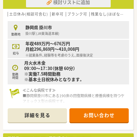
検討リストに追加
土日休み(相談可含む)
新卒可
ブランク可
残業なし(ほぼなし含む)
静岡県 掛川市
掛川駅 (JR東海道本線)
勤務地
年収489万円～676万円
月給296,869円～410,008円
給与
※就業条件、経験等を考慮のうえ、面接後決定
月火水木金
09：00～17：30（休憩 60分）
※実働7.5時間勤務
勤務
時間
※基本土日祝休みとなります。
≪こんな病院です≫
■静岡県掛川市にある190床の回復期病棟と療養病棟を持つケ
アミックス型の病院です。
■介護老人保健施設100床、介護医療院50床を併設しています。
■2015年に新築、院内は明るく開放的で設備も充実した職場環
詳細を見る
お問い合わせ
境です。
■入院、リハビリ、在宅まで患者さん一人ひとりの生活に寄り添
った医療介護サービスを提供しています。