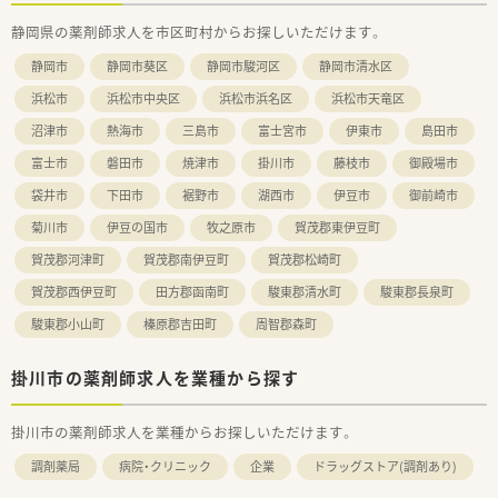
≪託児所について≫
静岡県の薬剤師求人を市区町村からお探しいただけます。
■開園時間：平日8:30～18:00
※第1・3土曜日は開園日となります。
静岡市
静岡市葵区
静岡市駿河区
静岡市清水区
■閉園日：土曜日、日曜日、祝日
■対象年齢：0歳児～3歳児
浜松市
浜松市中央区
浜松市浜名区
浜松市天竜区
■保育料：18,000円/月
沼津市
熱海市
三島市
富士宮市
伊東市
島田市
富士市
磐田市
焼津市
掛川市
藤枝市
御殿場市
袋井市
下田市
裾野市
湖西市
伊豆市
御前崎市
菊川市
伊豆の国市
牧之原市
賀茂郡東伊豆町
賀茂郡河津町
賀茂郡南伊豆町
賀茂郡松崎町
賀茂郡西伊豆町
田方郡函南町
駿東郡清水町
駿東郡長泉町
駿東郡小山町
榛原郡吉田町
周智郡森町
掛川市の薬剤師求人を業種から探す
掛川市の薬剤師求人を業種からお探しいただけます。
調剤薬局
病院・クリニック
企業
ドラッグストア(調剤あり)