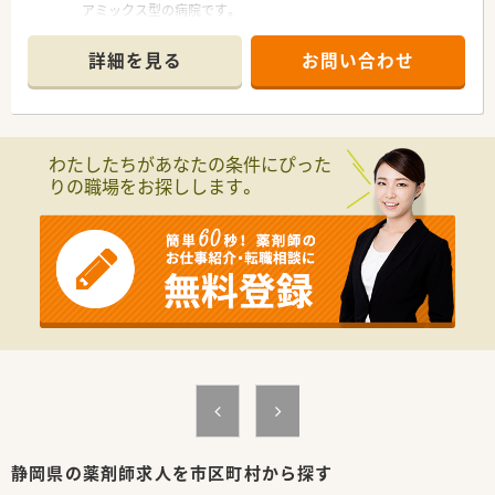
アミックス型の病院です。
■介護老人保健施設100床、介護医療院50床を併設しています。
■2015年に新築、院内は明るく開放的で設備も充実した職場環
詳細を見る
お問い合わせ
境です。
■入院、リハビリ、在宅まで患者さん一人ひとりの生活に寄り添
った医療介護サービスを提供しています。
≪お仕事内容について≫
わたしたちがあなたの条件にぴった
■外来調剤はほとんどございません。
りの職場をお探しします。
■入院調剤については定期及び臨時処方カートセットなどをし
ていただきます。
■服薬指導については自己管理移行時、退院時などに時折発生致
します。
■注射薬については患者様毎のセットのまで、混注業務は発生致
しません。
■DI業務や病棟業務については件数は多くはございませんが発
生致します。
≪おすすめポイント≫
■週3日～5日でご希望の曜日、日数に合わせた勤務が選べます。
■9時～17時30分の間で1日5時間程度から勤務時間も相談出来
ます。
■院内託児所の利用が可能です。
■1時間単位で有給休暇の取得が可能です。
静岡県の薬剤師求人を市区町村から探す