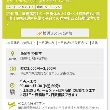
更新日：
2026/07/23
薬剤師求人ID：
413937
≪お仕事内容について≫
■外来調剤はほとんどございません。
パート・アルバイト
病院・クリニック
■入院調剤については定期及び臨時処方カートセットなどをし
【掛川市／療養病院】≪土日祝休み≫9時～14時勤務も相談
ていただきます。
可能！院内託児所完備で子育ての理解もある職場環境です
■服薬指導については自己管理移行時、退院時などに時折発生致
♪
します。
■注射薬については患者様毎のセットのまで、混注業務は発生致
検討リストに追加
しません。
■DI業務や病棟業務については件数は多くはございませんが発
生致します。
年間休日120日以上
土日祝休み
土日休み(相談可含む)
週休2.5日以上
≪託児所について≫
静岡県 掛川市
■開園時間：平日8:30～18:00
掛川駅 (JR東海道本線)
勤務地
※第1・3土曜日は開園日となります。
■閉園日：土曜日、日曜日、祝日
時給2,000円～2,500円
■対象年齢：0歳児～3歳児
■保育料：18,000円/月
※就業条件、経験等を考慮のうえ、面接後決定
給与
月火水木金
09：00～17：30（休憩 60分）
※上記のうち、一日5ｈ～勤務時間は相談できます
勤務
時間
※週3日～勤務曜日、日数相談できます
≪こんな病院です≫
■静岡県掛川市にある190床の回復期病棟と療養病棟を持つケ