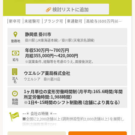
とも可能です。
検討リストに追加
■その他にも、管理部門や商品部門等の本社スタッフなど活動領
域は多種多様です。
■在宅実施店舗は年々増加しており、在宅医療へもしっかりと関
新卒可
未経験可
ブランク可
車通勤可
高給与(600万円以上)
住宅
わる事ができます。
■育児休暇は3歳まで取得が可能で、時短制度は小学5年生まで
静岡県 掛川市
時短勤務ができるよう変更予定です。
掛川駅 (JR東海道本線)／掛川駅 (天竜浜名湖線)
勤務地
■年間休日が120日とワークライフバランスが整っています
■日用品から常備薬まで、従業員割引制度など嬉しいメリットも
年収530万円～700万円
たくさんあります！
月給355,000円～420,000円
給与
※就業条件、経験等を考慮のうえ、面接後決定。
ウエルシア薬局株式会社
法人
ウエルシア 掛川葛川店
名
1ヶ月単位の変形労働時間制（月平均:165.6時間/年間
所定労働時間:1,988時間）
勤務
※1日4~15時間のシフト制勤務（店舗により異なる）
時間
・・＊ 会社の特徴 ＊・・
■全国に2,200店舗以上（調剤併設型約2,000店舗以上）を展開し
調剤店舗数業界TOP！
■店舗拡大に伴いキャリアアップできるポジションが多数あり！