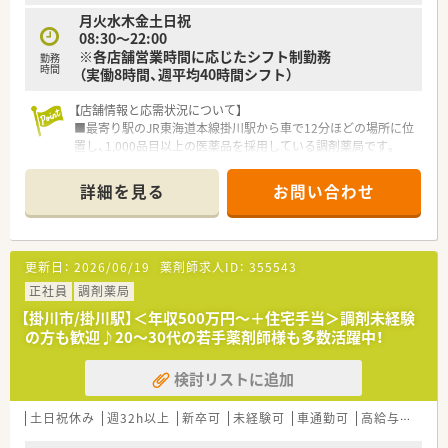
月火水木金土日祝
08:30～22:00
※各店舗営業時間に応じたシフト制勤務
勤務
時間
（実働8時間、週平均40時間シフト）
【店舗情報と応需状況について】
■最寄り駅のJR東海道本線掛川駅から車で12分ほどの場所に位
置し、1,000品目以上の医薬品を採用している調剤薬局です。
■広域の医療機関から面対応で処方箋を応需しており、1日あた
りの枚数は平均110枚ほどと、様々な科目に触れられる環境で
詳細を見る
お問い合わせ
す。
■薬剤師は常時3名から5名体制の手厚い人員配置となってお
り、常に複数名で協力しながら安心して業務に当たることが可能
です。
更新日：
2026/06/19
薬剤師求人ID：
355543
【法人特徴について】
正社員
調剤薬局
■1900年創業という120年以上の長い歴史を誇り、静岡県内に
【掛川市/掛川駅】＜年収500万円～＋住宅手当＞調剤未経験
特化したドミナント展開で地域から厚い信頼を得ている企業で
の方も歓迎♪20～30代の若手薬剤師様も多数活躍中！
す。
■現在はツルハホールディングスグループの一員となり、大手チ
検討リストに追加
ェーンの安定感と地元企業の柔軟性を併せ持っているのが強み
です。
■全店舗に自動散薬分包機や監査システムを完備しており、薬剤
土日祝休み
週32h以上
新卒可
未経験可
車通勤可
高給与(600万円以上)
師の対物業務を軽減し対人業務に注力できる環境作りをしてい