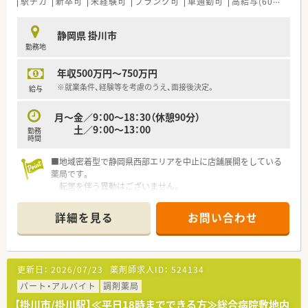
駅チカ
新卒可
未経験可
ブランク可
車通勤可
高給与(600万円以上)
静岡県 掛川市
勤務地
年収500万円～750万円
※就業条件、経験等を考慮のうえ、面接後決定。
給与
月～金／9：00～18：30（休憩90分）
土／9：00～13：00
勤務
時間
■地域密着型で静岡県西部エリアを中止に店舗展開をしている
薬局です。
転居を伴う異動はございません。
■残業少なめで月平均5時間程度です。
■ご経験等により、高収入が期待できる薬局です。
詳細を見る
お問い合わせ
更新日：
2026/07/23
薬剤師求人ID：
524134
パート・アルバイト
調剤薬局
【掛川市/掛川駅】≪平日18時までできる方≫総合病院敷地内