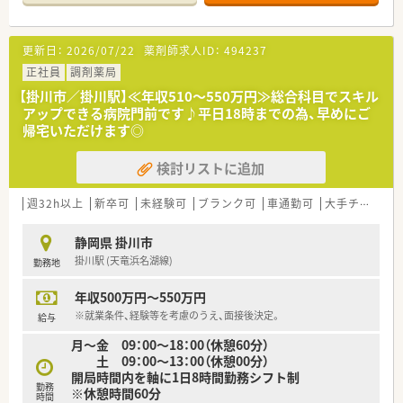
■学会発表223演題
更新日：
2026/07/22
薬剤師求人ID：
494237
正社員
調剤薬局
【掛川市／掛川駅】≪年収510～550万円≫総合科目でスキル
アップできる病院門前です♪平日18時までの為、早めにご
帰宅いただけます◎
検討リストに追加
週32h以上
新卒可
未経験可
ブランク可
車通勤可
大手チェーン以外
静岡県 掛川市
掛川駅 (天竜浜名湖線)
勤務地
年収500万円～550万円
※就業条件、経験等を考慮のうえ、面接後決定。
給与
月～金 09：00～18：00（休憩60分）
土 09：00～13：00（休憩00分）
開局時間内を軸に1日8時間勤務シフト制
勤務
※休憩時間60分
時間