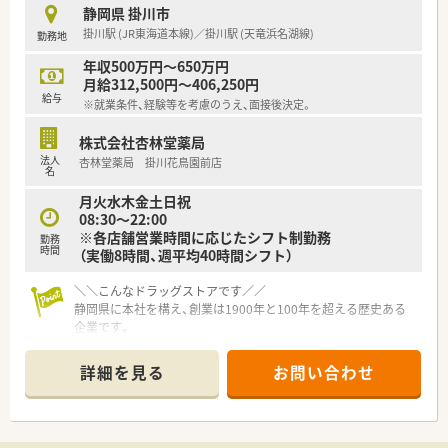
ます。
静岡県 掛川市
掛川駅 (JR東海道本線)／掛川駅 (天竜浜名湖線)
勤務地
【想定される業務内容】
■処方箋に基づく調剤や監査、服薬指導といった基本的な薬局業
年収500万円～650万円
務に加え、店舗でのOTC医薬品の販売相談なども担当いただきま
月給312,500円～406,250円
す。
給与
※就業条件、経験等を考慮のうえ、面接後決定。
■在宅医療にも積極的に取り組んでおり、居宅や施設への訪問薬
剤管理指導を通じて、地域医療に深く貢献することが求められま
株式会社杏林堂薬局
す。
法人
杏林堂薬局 掛川花鳥園前店
■最新の電子薬歴やオンライン服薬指導システムを活用し、ICT
名
化が進んだ環境で効率的かつ高度な服薬フォローを実施いただ
月火水木金土日祝
きます。
08:30～22:00
※各店舗営業時間に応じたシフト制勤務
【想定されるキャリアイメージ】
勤務
時間
（実働8時間、週平均40時間シフト）
■入社後はオーベンネーベン制による実地研修を通じ、基礎から
着実にスキルを習得できるため未経験の方でも安心のスタート
＼＼こんなドラッグストアです／／
です。
静岡県に本社を構え、創業は1900年と100年を超える歴史ある
■認定薬剤師の取得支援制度や社内外の勉強会が充実しており、
企業です。
専門性を高めて生涯にわたって活躍し続けるキャリアを描けま
店舗数は80店舗を超え、すべて静岡県内での出店とドミナント
す。
戦略を徹底されています。
■実力と意欲次第で、管理薬剤師からエリアマネージャー、本部
詳細を見る
お問い合わせ
スタッフへとステップアップできる多彩なコースが用意されて
■保険薬剤師として活躍できる環境があります！
います。
ドラッグストア店舗と調剤店舗を分離申請されており、業務が交
わることはございません。