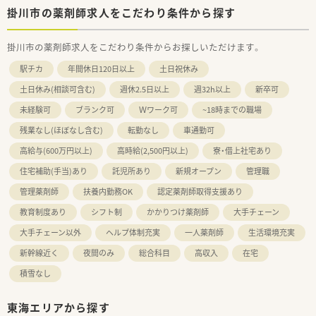
掛川市の薬剤師求人をこだわり条件から探す
掛川市の薬剤師求人をこだわり条件からお探しいただけます。
駅チカ
年間休日120日以上
土日祝休み
土日休み(相談可含む)
週休2.5日以上
週32h以上
新卒可
未経験可
ブランク可
Ｗワーク可
~18時までの職場
残業なし(ほぼなし含む)
転勤なし
車通勤可
高給与(600万円以上)
高時給(2,500円以上)
寮・借上社宅あり
住宅補助(手当)あり
託児所あり
新規オープン
管理職
管理薬剤師
扶養内勤務OK
認定薬剤師取得支援あり
教育制度あり
シフト制
かかりつけ薬剤師
大手チェーン
大手チェーン以外
ヘルプ体制充実
一人薬剤師
生活環境充実
新幹線近く
夜間のみ
総合科目
高収入
在宅
積雪なし
東海エリアから探す