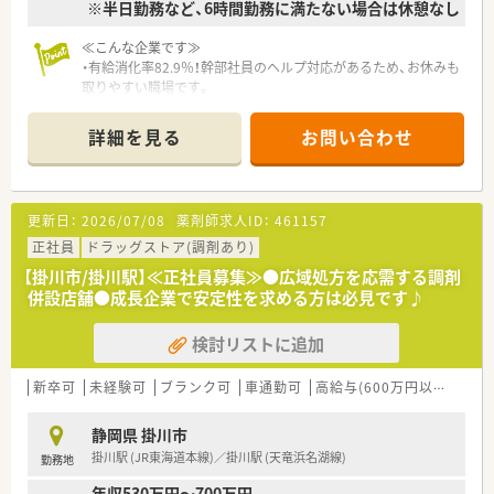
※半日勤務など、6時間勤務に満たない場合は休憩なし
≪こんな企業です≫
・有給消化率82.9％！幹部社員のヘルプ対応があるため、お休みも
取りやすい職場です。
・残業時間、全社平均10時間程度。早番遅番シフトでしっかりと
調整ができます
詳細を見る
お問い合わせ
・産休・育休取得率100％！男性薬剤師の育児休業の実績もござい
ます。
復職後、お子様が小さいうちは「パート社員」、お子様が大きくな
り、手が離れてきたら「正社員」に戻ることも可能です。柔軟な雇
更新日：
2026/07/08
薬剤師求人ID：
461157
用形態の変更が何回でも可能です。
・従業員の平均年齢は34歳、幹部社員の平均年齢は38.6歳と、若
正社員
ドラッグストア(調剤あり)
い社員が多いのも特徴です。年齢を問わず、実績を伴えば、幹部
【掛川市/掛川駅】≪正社員募集≫●広域処方を応需する調剤
を目指せます。
併設店舗●成長企業で安定性を求める方は必見です♪
・薬剤師の正社員比率が70%強と非常に高い為、パートさんが多
い企業に比べて業務量が均一化されているのでお休みも取りや
検討リストに追加
すい環境です。
・働きやすい環境が後押しとなって、社員の平均勤続年数は約6年
と長めです。
新卒可
未経験可
ブランク可
車通勤可
高給与(600万円以上)
住宅
≪研修制度≫
静岡県 掛川市
・海外視察研修など様々な研修がございます
掛川駅 (JR東海道本線)／掛川駅 (天竜浜名湖線)
勤務地
・外部研修や認定薬剤師取得の際の支援もおこなっております
・管理薬剤師～エリアマネージャーへのキャリアアップもあり、
年収530万円～700万円