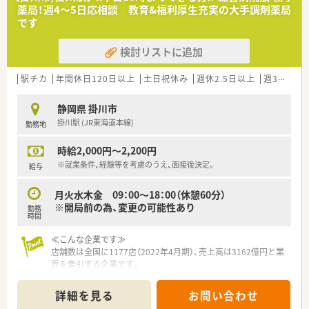
薬局！週4～5日応相談 教育&福利厚生充実の大手調剤薬局
です
検討リストに追加
駅チカ
年間休日120日以上
土日祝休み
週休2.5日以上
週32h以上
静岡県 掛川市
掛川駅 (JR東海道本線)
勤務地
時給2,000円～2,200円
※就業条件、経験等を考慮のうえ、面接後決定。
給与
月火水木金 09：00～18：00（休憩60分）
※開局前の為、変更の可能性あり
勤務
時間
≪こんな企業です≫
店舗数は全国に1177店（2022年4月期）、売上高は3162億円と業
界を牽引する企業です。
■かかりつけ薬剤師数1,750人以上
■在宅医療実施店舗数は85％以上
詳細を見る
お問い合わせ
■社内集合研修60種類以上