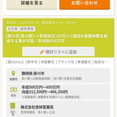
頑張り次第で高給与も可能！
詳細を見る
お問い合わせ
■経験や勤務コースによりますが、経験の少ない方でも500万前
半スタートと業界TOP水準！
■職種や職域に合わせ、豊富な社内研修や外部組織と連携した研
修を用意されています
更新日：
2026/06/19
薬剤師求人ID：
14908
■薬剤師が中心の会社だからこそ活躍できるキャリアパスが多
種多様に用意されています。
正社員
調剤薬局
■店舗拡大に伴い、エリアマネジャーや営業部長等のマネジメン
【掛川市/掛川駅】 ≪年間休日120日≫1週間の長期休暇を取
トのポジションも増えます。
得する事が可能／年収例550万円
■在宅や教育等の専門性を活かせるスペシャリストを目指すこ
とも可能です。
検討リストに追加
■その他にも、管理部門や商品部門等の本社スタッフなど活動領
域は多種多様です。
■在宅実施店舗は年々増加しており、在宅医療へもしっかりと関
週32h以上
新卒可
未経験可
ブランク可
車通勤可
高給与(600万円以上)
わる事ができます。
■育児休暇は3歳まで取得が可能で、時短制度は小学5年生まで
静岡県 掛川市
時短勤務ができるよう変更予定です。
掛川駅 (JR東海道本線)／掛川駅 (天竜浜名湖線)
勤務地
■年間休日が120日とワークライフバランスが整っています
■日用品から常備薬まで、従業員割引制度など嬉しいメリットも
年収500万円～650万円
たくさんあります！
月給312,500円～406,250円
給与
※就業条件、経験等を考慮のうえ、面接後決定。
株式会社杏林堂薬局
法人
杏林堂薬局 掛川葛ヶ丘店
名