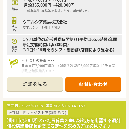
企画力を高め、企業の幹部として活躍して行ける力を養う幹部研
月給355,000円～420,000円
修もございます
給与
※就業条件、経験等を考慮のうえ、面接後決定。
≪こんな薬局です≫
ウエルシア薬局株式会社
・総合科目を応需しているのでスキルアップが望める環境です。
法人
ウエルシア 掛川上西郷店
・処方箋枚数は平均40～50枚/日です。
名
・調剤薬局経験者30歳で年収510～550万円可能！（固定残業代と
して20時間含む、ただし実際の残業は全社10時間平均）
1ヶ月単位の変形労働時間制（月平均:165.6時間/年間
所定労働時間:1,988時間）
勤務
※1日4~15時間のシフト制勤務（店舗により異なる）
時間
・・＊ 会社の特徴 ＊・・
■全国に2,200店舗以上（調剤併設型約2,000店舗以上）を展開し
調剤店舗数業界TOP！
■店舗拡大に伴いキャリアアップできるポジションが多数あり！
頑張り次第で高給与も可能！
詳細を見る
お問い合わせ
■経験や勤務コースによりますが、経験の少ない方でも500万前
半スタートと業界TOP水準！
■職種や職域に合わせ、豊富な社内研修や外部組織と連携した研
修を用意されています
更新日：
2026/07/08
薬剤師求人ID：
461155
■薬剤師が中心の会社だからこそ活躍できるキャリアパスが多
種多様に用意されています。
正社員
ドラッグストア(調剤あり)
■店舗拡大に伴い、エリアマネジャーや営業部長等のマネジメン
【掛川市/掛川駅】≪正社員募集≫●広域処方を応需する調剤
トのポジションも増えます。
併設店舗●成長企業で安定性を求める方は必見です♪
■在宅や教育等の専門性を活かせるスペシャリストを目指すこ