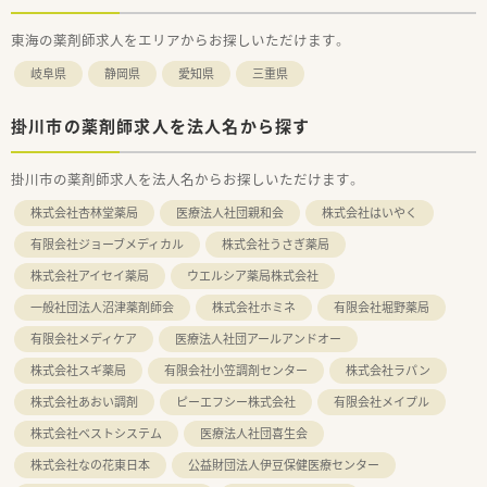
東海の薬剤師求人をエリアからお探しいただけます。
岐阜県
静岡県
愛知県
三重県
掛川市の薬剤師求人を法人名から探す
掛川市の薬剤師求人を法人名からお探しいただけます。
株式会社杏林堂薬局
医療法人社団親和会
株式会社はいやく
有限会社ジョーブメディカル
株式会社うさぎ薬局
株式会社アイセイ薬局
ウエルシア薬局株式会社
一般社団法人沼津薬剤師会
株式会社ホミネ
有限会社堀野薬局
有限会社メディケア
医療法人社団アールアンドオー
株式会社スギ薬局
有限会社小笠調剤センター
株式会社ラパン
株式会社あおい調剤
ピーエフシー株式会社
有限会社メイプル
株式会社ベストシステム
医療法人社団喜生会
株式会社なの花東日本
公益財団法人伊豆保健医療センター