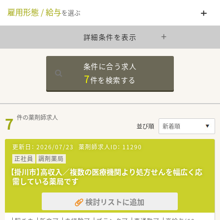
雇用形態 / 給与
を選ぶ
詳細条件を表示
条件に合う求人
7
件を
検索する
7
件の薬剤師求人
並び順
更新日：
2026/07/23
薬剤師求人ID：
11290
正社員
調剤薬局
【掛川市】高収入／複数の医療機関より処方せんを幅広く応
需している薬局です
検討リストに追加