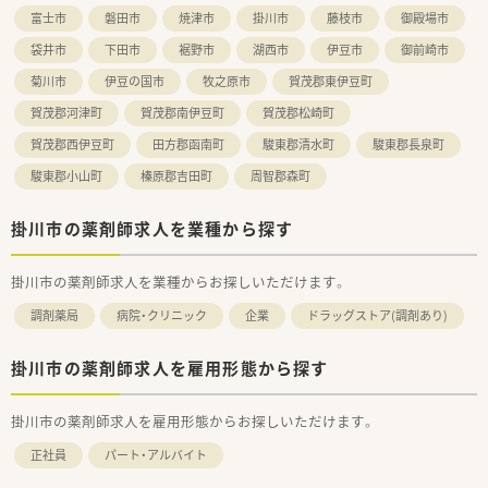
富士市
磐田市
焼津市
掛川市
藤枝市
御殿場市
＼＼充実の設備／／
■最新調剤機器の完備！安心して対人業務に臨める環境づくりを
袋井市
下田市
裾野市
湖西市
伊豆市
御前崎市
しています。
菊川市
伊豆の国市
牧之原市
賀茂郡東伊豆町
＼＼福利厚生・手当の充実／／
賀茂郡河津町
賀茂郡南伊豆町
賀茂郡松崎町
■役職手当・資格手当・家族手当・住宅手当・通勤手当・時間外手
賀茂郡西伊豆町
田方郡函南町
駿東郡清水町
駿東郡長泉町
当・車両手当・遅番手当・エリア外勤務者住居費特別負担（30,000
円）他、多数の手当があり安心してご勤務いただけます。
駿東郡小山町
榛原郡吉田町
周智郡森町
■医師を招いての社内セミナーや、「調剤研修センター」での実
地研修など教育制度も充実しています。
掛川市の薬剤師求人を業種から探す
＼＼薬局情報／／
■面対応のため、様々な処方に携わることができます♪
掛川市の薬剤師求人を業種からお探しいただけます。
■処方箋は1日あたり30～40枚ほど！
■在勤の薬剤師様は4～5名で、常に複数名体制の環境です！
調剤薬局
病院・クリニック
企業
ドラッグストア(調剤あり)
掛川市の薬剤師求人を雇用形態から探す
掛川市の薬剤師求人を雇用形態からお探しいただけます。
正社員
パート・アルバイト