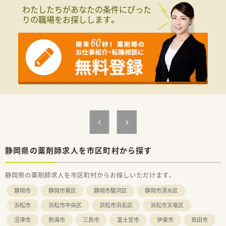
また、安全性や薬剤師の業務負担軽減を目的とした充実した機械
わたしたちがあなたの条件にぴった
化も進めておられており、
りの職場をお探しします。
オンライン服薬指導も実施するなどICT化への対応も素早く対応
されております。
■全社員が安心して働ける環境を目指しています！
ライフイベント等によるプライベート環境の変化に対応するた
め「労働条件限定社員制度」を導入。
労働時間、勤務時間、休日など、ライフイベントに応じて勤務ス
タイルを相談する事ができます。
その他にも、仕事と育児・介護を両立するため様々な制度や施策
を進めておられます。
■地域の方々にとって必要とされる企業へ！
挑戦が地域貢献に繋がるのであれば、チャレンジする方を全力で
応援★
研修制度や自己啓発手当てなども活用し、杏林堂で自分の可能性
静岡県の薬剤師求人を市区町村から探す
を広げることができます！
静岡県の薬剤師求人を市区町村からお探しいただけます。
＼＼働き方について／／
■一般薬剤師～管理薬剤師までの残業時間は月間平均6時間。
静岡市
静岡市葵区
静岡市駿河区
静岡市清水区
■一薬剤師の投薬平均23枚/日とゆとりを持った人員配置をされ
ております。
浜松市
浜松市中央区
浜松市浜名区
浜松市天竜区
■経営者幹部に薬剤師資格者が複数おるため、薬剤師にやさしい
沼津市
熱海市
三島市
富士宮市
伊東市
島田市
勤務環境を心がけており、一人薬剤師の店舗はありません。