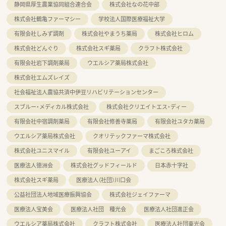
静岡県厚生農業協同組合連合会
株式会社なの花中部
株式会社鶴亀ファーマシー
学校法人国際医療福祉大学
有限会社しみず調剤
株式会社やまうち薬局
株式会社ヒロム
株式会社どんぐり
株式会社スギ薬局
クラフト株式会社
有限会社岩下調剤薬局
ウエルシア薬局株式会社
株式会社エムズレイズ
社会福祉法人農協共済中伊豆リハビリテーションセンター
スブルー・メディカル株式会社
株式会社クリエイトエス・ディー
有限会社中宿調剤薬局
有限会社修善寺薬局
有限会社ユタカ薬局
ウエルシア薬局株式会社
クオリテックファーマ株式会社
株式会社ユニスマイル
有限会社ユーアイ
まごころ株式会社
医療法人徳洲会
株式会社グッドフィールド
日本赤十字社
株式会社スギ薬局
医療法人（社団）川口会
公益社団法人地域医療振興協会
株式会社ジェイファーマ
医療法人宝美会
医療法人社団 種光会
医療法人社団進正会
ウエルシア薬局株式会社
クラフト株式会社
医療法人社団東光会