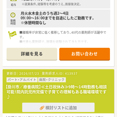
※就業条件、経験等を考慮のうえ、面接後決定。
給与
月火水木金土のうち週2～4日
09：00～16：00までを目途にしたご勤務です。
勤務
※休憩時間なし
時間
■離職率が非常に低く推移しており、40代の薬剤師が活躍中で
す。
■代表も薬剤師で、現場を経験されてきた方です。
■調剤薬局事業の他にも社会福祉事業、介護事業を行っており、
利益売上率も高くございます。企業基盤が盤石な薬局です。
詳細を見る
お問い合わせ
更新日：
2026/07/23
薬剤師求人ID：
413937
パート・アルバイト
病院・クリニック
【掛川市／療養病院】≪土日祝休み≫9時～14時勤務も相談
可能！院内託児所完備で子育ての理解もある職場環境です
♪
検討リストに追加