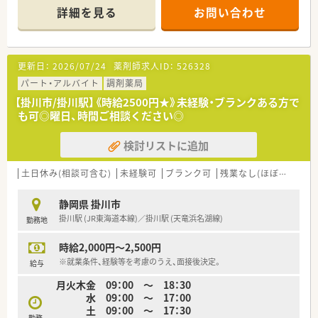
詳細を見る
お問い合わせ
【店舗情報と応需状況について】
■掛川駅から車で7分ほどの場所にあり、マイカー通勤も可能な
ので日々の負担を減らして通える薬局です。
■2025年に開局したばかりの非常に綺麗な店舗で、最新の設備
更新日：
2026/07/24
薬剤師求人ID：
526328
が整った快適な空間の中で勤務できます。
■門前のクリニックから整形外科や内科の処方箋を1日40枚ほ
パート・アルバイト
調剤薬局
ど応需しており、専門知識も学べる環境です。
【掛川市/掛川駅】《時給2500円★》未経験・ブランクある方で
も可◎曜日、時間ご相談ください◎
【求人情報について】
■時給は2,000円から2,500円と高めの設定で、これまでのご経
検討リストに追加
験やスキルをしっかりと給与に反映します。
■週20時間以上の勤務をお願いしており、午後のみやフルタイ
ムなど、希望の働き方を柔軟にご相談可能です。
土日休み(相談可含む)
未経験可
ブランク可
残業なし(ほぼなし含む)
■残業はほとんど発生しないため、お迎えや夕食の準備など、終
業後のプライベートな予定も立てやすい求人です。
静岡県 掛川市
掛川駅 (JR東海道本線)／掛川駅 (天竜浜名湖線)
勤務地
【こんな方が活躍中】
■家事や育児の合間の時間を有効活用し、週に数回のペースで無
時給2,000円～2,500円
理なく働きながら家庭と両立しているスタッフです。
■ブランクから復帰し、周囲のサポートを受けながら少しずつ感
※就業条件、経験等を考慮のうえ、面接後決定。
給与
覚を取り戻して自信をつけて活躍している方です。
月火木金 09：00 ～ 18：30
■高いコミュニケーション能力を活かし、患者様に寄り添った丁
水 09：00 ～ 17：00
寧で明るい服薬指導を実践している薬剤師です。
土 09：00 ～ 17：30
勤務