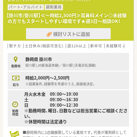
パート・アルバイト
調剤薬局
【掛川市/掛川駅】≪～時給2,500円≫耳鼻科メイン◎未経験
の方でもスタートしやすい環境です★週3日～相談OK！
検討リストに追加
駅チカ
土日休み(相談可含む)
週32h以上
新卒可
未経験可
ブラ
静岡県 掛川市
掛川駅 (JR東海道本線)／掛川駅 (天竜浜名湖線)
勤務地
時給2,000円～2,500円
※就業条件、経験等を考慮のうえ、面接後決定。
給与
月火水木金 09：00～19：00
土 09：00～16：30
日 09：00～12：30
※勤務時間、曜日、日数などは担当営業にご相談くださ
勤務
時間
い。
※休憩時間は法定通り
■静岡県内に2店舗展開している薬局です。代表が薬剤師として