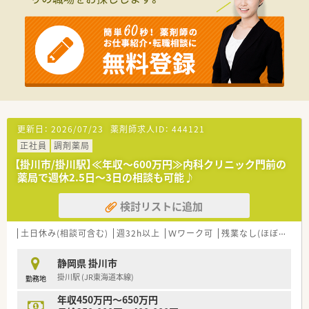
■入院調剤については定期及び臨時処方カートセットなどをし
ていただきます。
■服薬指導については自己管理移行時、退院時などに時折発生致
します。
■注射薬については患者様毎のセットのまで、混注業務は発生致
しません。
■DI業務や病棟業務については件数は多くはございませんが発
生致します。
≪おすすめポイント≫
■週3日～5日でご希望の曜日、日数に合わせた勤務が選べます。
更新日：
2026/07/23
薬剤師求人ID：
444121
■9時～17時30分の間で1日5時間程度から勤務時間も相談出来
正社員
調剤薬局
ます。
■院内託児所の利用が可能です。
【掛川市/掛川駅】≪年収～600万円≫内科クリニック門前の
■1時間単位で有給休暇の取得が可能です。
薬局で週休2.5日～3日の相談も可能♪
≪託児所について≫
検討リストに追加
■開園時間：平日8:30～18:00
※第1・3土曜日は開園日となります。
土日休み(相談可含む)
週32h以上
Ｗワーク可
残業なし(ほぼなし含む)
■閉園日：土曜日、日曜日、祝日
■対象年齢：0歳児～3歳児
■保育料：18,000円/月
静岡県 掛川市
掛川駅 (JR東海道本線)
勤務地
年収450万円～650万円