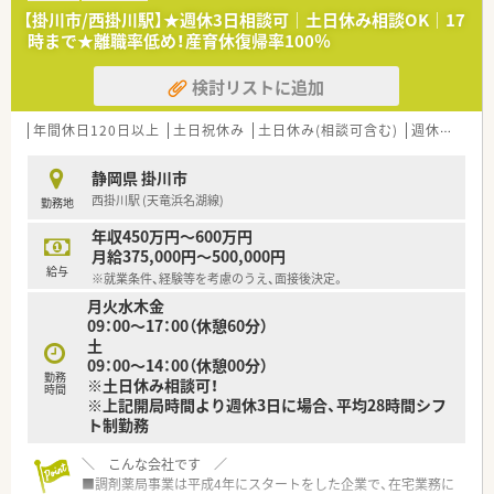
【掛川市/西掛川駅】★週休3日相談可｜土日休み相談OK｜17
時まで★離職率低め！産育休復帰率100％
検討リストに追加
年間休日120日以上
土日祝休み
土日休み(相談可含む)
週休2.5日以上
静岡県 掛川市
西掛川駅 (天竜浜名湖線)
勤務地
年収450万円～600万円
月給375,000円～500,000円
給与
※就業条件、経験等を考慮のうえ、面接後決定。
月火水木金
09：00～17：00（休憩60分）
土
09：00～14：00（休憩00分）
勤務
※土日休み相談可！
時間
※上記開局時間より週休3日に場合、平均28時間シフ
ト制勤務
＼ こんな会社です ／
■調剤薬局事業は平成4年にスタートをした企業で、在宅業務に