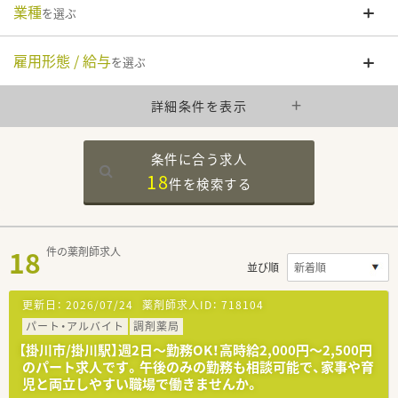
業種
を選ぶ
雇用形態 / 給与
を選ぶ
詳細条件を表示
条件に合う求人
18
件を
検索する
18
件の薬剤師求人
並び順
更新日：
2026/07/24
薬剤師求人ID：
718104
パート・アルバイト
調剤薬局
【掛川市/掛川駅】週2日～勤務OK！高時給2,000円～2,500円
のパート求人です。午後のみの勤務も相談可能で、家事や育
児と両立しやすい職場で働きませんか。