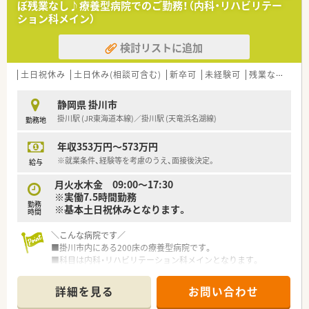
ぼ残業なし♪療養型病院でのご勤務！（内科・リハビリテー
ション科メイン）
検討リストに追加
土日祝休み
土日休み(相談可含む)
新卒可
未経験可
残業なし(ほぼなし含む)
静岡県 掛川市
掛川駅 (JR東海道本線)／掛川駅 (天竜浜名湖線)
勤務地
年収353万円～573万円
※就業条件、経験等を考慮のうえ、面接後決定。
給与
月火水木金 09:00～17:30
※実働7.5時間勤務
勤務
※基本土日祝休みとなります。
時間
＼こんな病院です／
■掛川市内にある200床の療養型病院です。
■科目は内科・リハビリテーション科メインとなります。
＼求人について／
詳細を見る
お問い合わせ
■基本的には土日休みとなります！