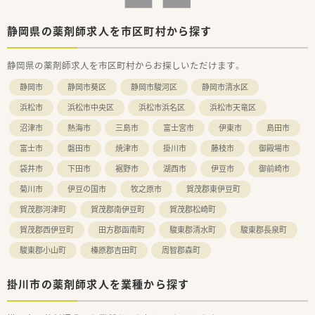
■入院患者様の調剤、監査、配薬 ※外来は院外処方
■持参薬鑑別、持参薬管理
■医薬品管理、ＤＩ業務
静岡県の薬剤師求人を市区町村から探す
≪おすすめポイント≫
静岡県の薬剤師求人を市区町村からお探しいただけます。
■勤務曜日は相談出来ます。土日祝休みもＯＫです。
■8時30分～17時30分が定時となりますが、時短での勤務も可
静岡市
静岡市葵区
静岡市駿河区
静岡市清水区
能です。ご相談ください。
■最寄駅から徒歩15分、お車通勤もＯＫです。
浜松市
浜松市中央区
浜松市浜名区
浜松市天竜区
■ブランクある方、病院勤務のご経験がない方もご応募可能で
沼津市
熱海市
三島市
富士宮市
伊東市
島田市
す。
富士市
磐田市
焼津市
掛川市
藤枝市
御殿場市
袋井市
下田市
裾野市
湖西市
伊豆市
御前崎市
菊川市
伊豆の国市
牧之原市
賀茂郡東伊豆町
賀茂郡河津町
賀茂郡南伊豆町
賀茂郡松崎町
賀茂郡西伊豆町
田方郡函南町
駿東郡清水町
駿東郡長泉町
駿東郡小山町
榛原郡吉田町
周智郡森町
掛川市の薬剤師求人を業種から探す