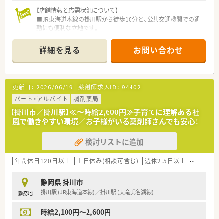
【店舗情報と応需状況について】
■JR東海道本線の掛川駅から徒歩10分と、公共交通機関での通
勤にも便利な立地です。
■主に呼吸器内科の処方箋を応需しており、専門性を高めながら
業務に取り組めます。
詳細を見る
お問い合わせ
■外来は1日50～60枚ですが、施設在宅も多く担当し、幅広い経
験を積むことができます。
【募集背景と求める人物像について】
更新日：
2026/06/19
薬剤師求人ID：
94402
■代表薬剤師と協力し薬局を運営する、初めての正社員を増員募
集いたします。
パート・アルバイト
調剤薬局
■代表と二人三脚で、地域に根差した温かい薬局を創っていける
【掛川市／掛川駅】≪～時給2,600円≫子育てに理解ある社
方を求めています。
風で働きやすい環境／お子様がいる薬剤師さんでも安心！
■呼吸器科門前のため、患者様への配慮から喫煙されない方を募
集しております。
検討リストに追加
【職場環境と雰囲気】
■40代の明るく穏やかな代表と、20～30代の医療事務2名が在
年間休日120日以上
土日休み(相談可含む)
週休2.5日以上
週32h以
籍しております。
■個人薬局ならではの、アットホームで堅苦しくない、少し大ら
静岡県 掛川市
かな雰囲気の職場です。
掛川駅 (JR東海道本線)／掛川駅 (天竜浜名湖線)
勤務地
■中途採用の実績がないため、ご入社いただく方のご意見を尊重
し一緒に薬局を作ります。
時給2,100円～2,600円