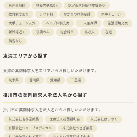
管理薬剤師
扶養内勤務OK
認定薬剤師取得支援あり
教育制度あり
シフト制
かかりつけ薬剤師
大手チェーン
大手チェーン以外
ヘルプ体制充実
一人薬剤師
生活環境充実
新幹線近く
夜間のみ
総合科目
高収入
在宅
積雪なし
東海エリアから探す
東海の薬剤師求人をエリアからお探しいただけます。
岐阜県
静岡県
愛知県
三重県
掛川市の薬剤師求人を法人名から探す
掛川市の薬剤師求人を法人名からお探しいただけます。
株式会社杏林堂薬局
医療法人社団親和会
株式会社はいやく
有限会社ジョーブメディカル
株式会社うさぎ薬局
株式会社アイセイ薬局
ウエルシア薬局株式会社