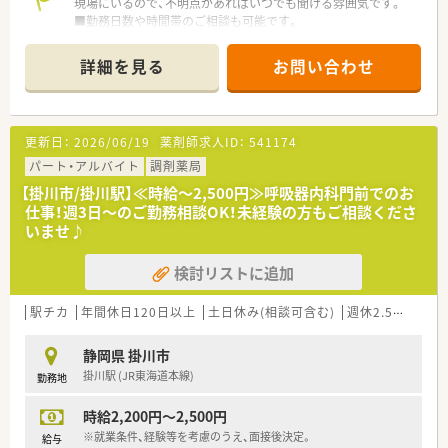
現場にいるので、不明点があればいつでも聞ける雰囲気です。
■勤務日数や時間帯のご相談も可能です。
■門前ドクターとの関係性は良好ですので、疑義照会などもスト
レスなく行える環境です。
詳細を見る
お問い合わせ
更新日：
2026/06/19
薬剤師求人ID：
541174
パート・アルバイト
調剤薬局
【掛川市/掛川駅】≪時給～2,500円≫呼吸器内科門前でのお
仕事！週3日～のご勤務相談OK！未経験の方もご相談くださ
いませ♪
検討リストに追加
駅チカ
年間休日120日以上
土日休み(相談可含む)
週休2.5日以上
静岡県 掛川市
掛川駅 (JR東海道本線)
勤務地
時給2,200円～2,500円
※就業条件、経験等を考慮のうえ、面接後決定。
給与