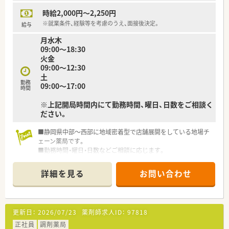
時給2,000円～2,250円
※就業条件、経験等を考慮のうえ、面接後決定。
給与
月水木
09:00～18:30
火金
09:00～12:30
土
勤務
09:00～17:00
時間
※上記開局時間内にて勤務時間、曜日、日数をご相談く
ださい。
■静岡県中部～西部に地域密着型で店舗展開をしている地場チ
ェーン薬局です。
■勤務時間・曜日・日数などご相談に応じます。
■調剤経験不問、ブランクのある方ご相談ください！
■近隣に複数店舗展開されている為、応援体制が整っておりま
詳細を見る
お問い合わせ
す。
■お子さんの急なお休み等も相談できますので、子育て中のママ
薬剤師さんにもオススメ！
■人材育成に力を入れており、研修・教育制度が充実★
更新日：
2026/07/23
薬剤師求人ID：
97818
正社員
調剤薬局