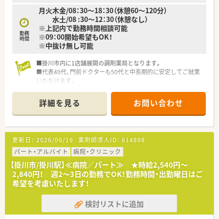
月火木金/08：30～18：30（休憩60～120分）
水土/08 :30～12：30（休憩なし）
※上記内で勤務時間相談可能
勤務
※09：00開始希望もOK！
時間
※中抜け無し可能
■掛川市内に1店舗展開の調剤薬局となります。
■代表40代、門前ドクターも50代と中長期的に安定してご就業
いただけます。
■掛川駅から徒歩10分程度の場所に位置し、車が無い方でも問
題なくご通勤が可能となります。
詳細を見る
お問い合わせ
更新日：
2026/06/19
薬剤師求人ID：
614898
パート・アルバイト
病院・クリニック
【掛川市/掛川駅】≪病院／パート≫ ★時給2,540円～
2,840円！ 週2～3日の勤務でOK！勤務時間・出勤曜日はご
希望を考慮いたします！
検討リストに追加