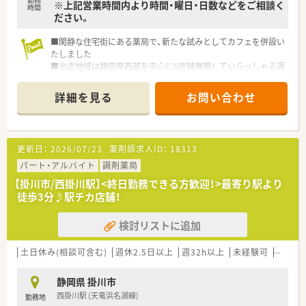
※上記営業時間内より時間・曜日・日数などをご相談く
時間
ださい。
■閑静な住宅街にある薬局で、新たな試みとしてカフェを併設い
たしました
■出店地域は静岡県西部を中心に6店舗展開していらっしゃる調
剤薬局です。
■患者と医療機関の間に立ち、双方に貢献したいという強い思い
詳細を見る
お問い合わせ
がございます。
更新日：
2026/07/23
薬剤師求人ID：
18313
パート・アルバイト
調剤薬局
【掛川市/西掛川駅】<終日勤務できる方歓迎！>最寄り駅より
徒歩3分♪駅チカ店舗！
検討リストに追加
土日休み(相談可含む)
週休2.5日以上
週32h以上
未経験可
ブラン
静岡県 掛川市
西掛川駅 (天竜浜名湖線)
勤務地