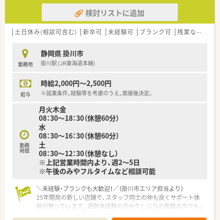
検討リストに追加
土日休み(相談可含む)
新卒可
未経験可
ブランク可
残業なし(ほぼなし含む)
静岡県 掛川市
掛川駅 (JR東海道本線)
勤務地
時給2,000円～2,500円
※就業条件、経験等を考慮のうえ、面接後決定。
給与
月火木金
08：30～18：30（休憩60分）
水
08：30～16：30（休憩60分）
土
勤務
時間
08：30～12：30（休憩なし）
※上記営業時間内より、週2～5日
※午後のみやフルタイムなど相談可能
＼未経験・ブランクも大歓迎！／（掛川市エリア担当より）
25年開局の新しい店舗で、スタッフ同士の仲も良くサポート体
制が整っています。調剤未経験の方や久しぶりの復職の方でも、
安心して働き始められますよ！