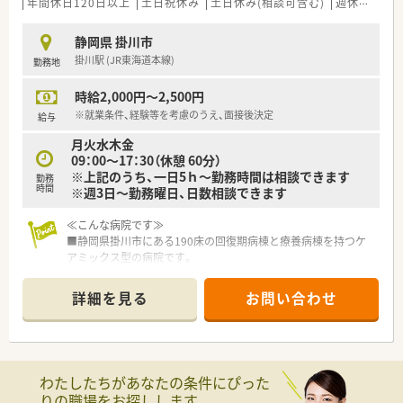
年間休日120日以上
土日祝休み
土日休み(相談可含む)
週休2.5日以上
静岡県 掛川市
掛川駅 (JR東海道本線)
勤務地
時給2,000円～2,500円
※就業条件、経験等を考慮のうえ、面接後決定
給与
月火水木金
09：00～17：30（休憩 60分）
※上記のうち、一日5ｈ～勤務時間は相談できます
勤務
時間
※週3日～勤務曜日、日数相談できます
≪こんな病院です≫
■静岡県掛川市にある190床の回復期病棟と療養病棟を持つケ
アミックス型の病院です。
■介護老人保健施設100床、介護医療院50床を併設しています。
■2015年に新築、院内は明るく開放的で設備も充実した職場環
詳細を見る
お問い合わせ
境です。
■入院、リハビリ、在宅まで患者さん一人ひとりの生活に寄り添
った医療介護サービスを提供しています。
≪お仕事内容について≫
わたしたちがあなたの条件にぴった
■外来調剤はほとんどございません。
りの職場をお探しします。