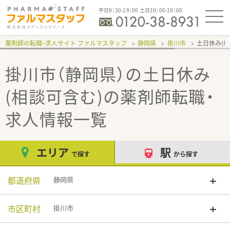
平日9：30-19：00 土日10：00-19：00
薬剤師の転職・求人サイト ファルマスタッフ
静岡県
掛川市
土日休み(
掛川市（静岡県）の土日休み
(相談可含む)
の薬剤師転職・
求人情報一覧
エリア
駅
で探す
から探す
都道府県
静岡県
市区町村
掛川市