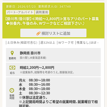
更新日：
2026/07/23
薬剤師求人ID：
347749
パート・アルバイト
調剤薬局
【掛川市/掛川駅】≪時給～2,800円≫賞与アリのパート募集
◆扶養内、午後のみ、Wワークなどご相談下さい♪
検討リストに追加
土日休み(相談可含む)
週32h以上
Ｗワーク可
残業なし(ほぼなし含む)
静岡県 掛川市
掛川駅 (JR東海道本線)
勤務地
時給2,200円～2,800円
※就業条件、経験等を考慮のうえ、面接後決定。
給与
月火 08:30～18:00
水 08:30～16:00
木金 08:30～18:00
土 08:30～12:30
勤務
※休憩は法定通り。
時間
※上記開局時間よりご希望の就業時間、就業曜日で相
談可能。