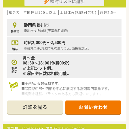
検討リストに追加
駅チカ
年間休日120日以上
土日休み(相談可含む)
週休2.5日以上
静岡県 掛川市
掛川市役所前駅 (天竜浜名湖線)
勤務地
時給2,000円～2,500円
※就業条件、経験等を考慮のうえ、面接後決定。
給与
月～金
08：30～18：00（休憩00分）
※上記シフト例。
勤務
時間
※曜日や日数は相談可能。
■薬剤師、複数体制です。
■静岡県中部～西部を中心に展開する調剤専門薬局です。
■調剤未経験、ブランクのある方も歓迎いたします。
詳細を見る
お問い合わせ
更新日：
2026/06/19
薬剤師求人ID：
300229