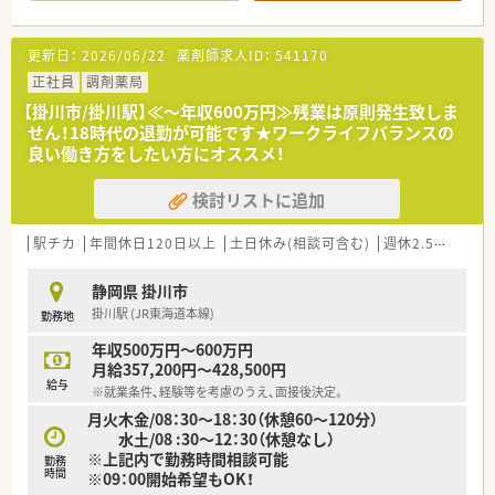
■残業もほとんど発生致しません。
■17：30終業のため、比較的早めにご帰宅いただけます。
更新日：
2026/06/22
薬剤師求人ID：
541170
正社員
調剤薬局
【掛川市/掛川駅】≪～年収600万円≫残業は原則発生致しま
せん！18時代の退勤が可能です★ワークライフバランスの
良い働き方をしたい方にオススメ！
検討リストに追加
駅チカ
年間休日120日以上
土日休み(相談可含む)
週休2.5日以上
静岡県 掛川市
掛川駅 (JR東海道本線)
勤務地
年収500万円～600万円
月給357,200円～428,500円
給与
※就業条件、経験等を考慮のうえ、面接後決定。
月火木金/08：30～18：30（休憩60～120分）
水土/08 :30～12：30（休憩なし）
※上記内で勤務時間相談可能
勤務
時間
※09：00開始希望もOK！