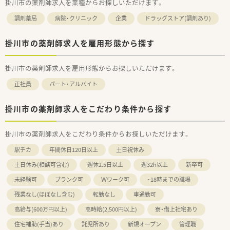
掛川市の薬剤師求人を業種からお探しいただけます。
調剤薬局
病院・クリニック
企業
ドラッグストア(調剤あり)
掛川市の薬剤師求人を雇用形態から探す
掛川市の薬剤師求人を雇用形態からお探しいただけます。
正社員
パート・アルバイト
掛川市の薬剤師求人をこだわり条件から探す
掛川市の薬剤師求人をこだわり条件からお探しいただけます。
駅チカ
年間休日120日以上
土日祝休み
土日休み(相談可含む)
週休2.5日以上
週32h以上
新卒可
未経験可
ブランク可
Ｗワーク可
~18時までの職場
残業なし(ほぼなし含む)
転勤なし
車通勤可
高給与(600万円以上)
高時給(2,500円以上)
寮・借上社宅あり
住宅補助(手当)あり
託児所あり
新規オープン
管理職