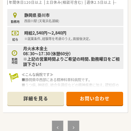
年間休日120日以上
土日休み(相談可含む)
週休2.5日以上
週32h以
静岡県 掛川市
西掛川駅 (天竜浜名湖線)
勤務地
時給2,540円～2,840円
※就業条件、経験等を考慮のうえ、面接後決定。
給与
月火水木金土
08：30～17：30（休憩60分）
※上記の営業時間よりご希望の時間、勤務曜日をご相
勤務
時間
談下さい！
≪こんな病院です≫
■静岡県中西部にある精神科単科病院です。
■うつ病、神経症、統合失調症などの精神疾患に加え、認知症の
治療（老人性認知症疾患治療病棟）に注力しています。
■院外処方箋のため、外来の対応はございません。
詳細を見る
お問い合わせ
■明るい内装、外観で精神科病院のイメージが変わるような設備
です。
■見学からでも可能です。精神科領域に興味のある方歓迎いた
します！
≪業務内容≫