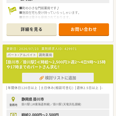
■町の小さな門前薬局です♪
■施設在宅も受け持っていらっしゃいます。
■薬歴は電子を使用されております。
■ご希望の働き方をご相談下さい。柔軟にご相談に応じて頂け
る環境です。
詳細を見る
お問い合わせ
■弊社からの紹介実績あり♪
更新日：
2026/07/23
薬剤師求人ID：
429971
パート・アルバイト
調剤薬局
【掛川市／掛川駅】≪時給～2,500円≫週2～4日9時～15時
や17時までのパートさん求む！
検討リストに追加
年間休日120日以上
土日休み(相談可含む)
週休2.5日以上
残業なし
静岡県 掛川市
掛川駅 (JR東海道本線)／掛川駅 (天竜浜名湖線)
勤務地
時給2,000円～2,500円