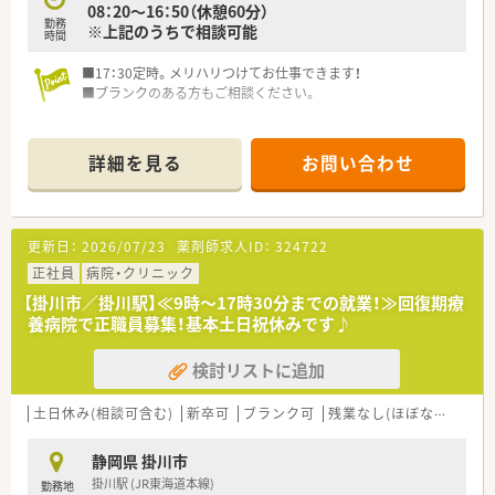
08：20～16：50（休憩60分）
勤務
※上記のうちで相談可能
時間
■17：30定時。メリハリつけてお仕事できます！
■ブランクのある方もご相談ください。
詳細を見る
お問い合わせ
更新日：
2026/07/23
薬剤師求人ID：
324722
正社員
病院・クリニック
【掛川市／掛川駅】≪9時～17時30分までの就業！≫回復期療
養病院で正職員募集！基本土日祝休みです♪
検討リストに追加
土日休み(相談可含む)
新卒可
ブランク可
残業なし(ほぼなし含む)
静岡県 掛川市
掛川駅 (JR東海道本線)
勤務地