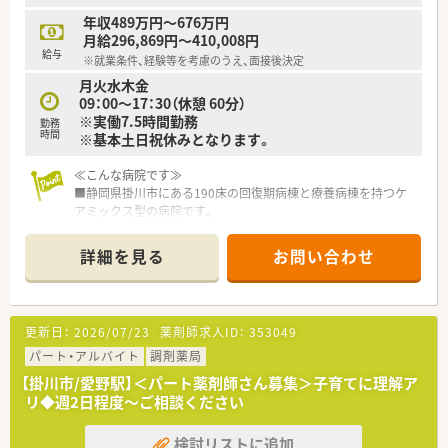
年収489万円～676万円
月給296,869円～410,008円
給与
※就業条件、経験等を考慮のうえ、面接後決定
月火水木金
09：00～17：30（休憩 60分）
※実働7.5時間勤務
勤務
時間
※基本土日祝休みとなります。
≪こんな病院です≫
■静岡県掛川市にある190床の回復期病棟と療養病棟を持つケ
アミックス型の病院です。
■介護老人保健施設100床、介護医療院50床を併設しています。
■2015年に新築、院内は明るく開放的で設備も充実した職場環
詳細を見る
お問い合わせ
境です。
■入院、リハビリ、在宅まで患者さん一人ひとりの生活に寄り添
った医療介護サービスを提供しています。
更新日：
2026/07/23
薬剤師求人ID：
353049
≪お仕事内容について≫
■外来調剤はほとんどございません。
パート・アルバイト
調剤薬局
■入院調剤については定期及び臨時処方カートセットなどをし
【掛川市/愛野駅】＜パート薬剤師さん募集＞子育てに理解ア
ていただきます。
リ◆週2日程度～ご相談ください
■服薬指導については自己管理移行時、退院時などに時折発生致
します。
検討リストに追加
■注射薬については患者様毎のセットのまで、混注業務は発生致