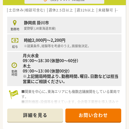
しません。
■DI業務や病棟業務については件数は多くはございませんが発
土日休み(相談可含む)
週休2.5日以上
週32h以上
未経験可
ブラン
生致します。
静岡県 掛川市
≪託児所について≫
愛野駅 (JR東海道本線)
勤務地
■開園時間：平日8:30～18:00
※第1・3土曜日は開園日となります。
時給2,000円～2,200円
■閉園日：土曜日、日曜日、祝日
■対象年齢：0歳児～3歳児
※就業条件、経験等を考慮のうえ、面接後決定。
給与
■保育料：18,000円/月
月火水金
09：00～18：30（休憩00～60分）
木土
09：00～13：00（休憩00分）
勤務
時間
※上記開局時間より、勤務時間、曜日、日数などは担当
営業にご相談ください。
■関東を中心に、東海エリアにも複数店舗展開をしている薬局で
す。
■調剤機器・設備等を整えています。全店電子薬歴を導入済みで
す。
■大手で、福利厚生などしっかり整っています。
詳細を見る
お問い合わせ