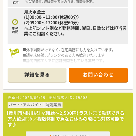
【勤務実態について】
※就業条件、経験等を考慮のうえ、面接後決定。
給与
■月の平均残業時間は0～5時間程度と、原則として残業は発生
月火水金土
しない職場環境です。
(1)09：00～13：00（休憩00分）
■代表が常駐するため、ご入社いただく方が一人で勤務すること
(2)09：00～17：00（休憩60分）
は一切ありません。
※上記シフト例など勤務時間、曜日、日数などは担当営
勤務
■年末年始は5日程度の休暇が取得でき、門前が診療していても
時間
業にご相談ください。
薬局は休みとなります。
■外来調剤だけでなく、在宅業務にも力を入れています。
■調剤未経験、ブランクのある方も歓迎いたします。
■静岡西部エリアに店舗展開をしている薬局です。
詳細を見る
お問い合わせ
更新日：
2026/06/19
薬剤師求人ID：
79508
パート・アルバイト
調剤薬局
【掛川市/掛川駅】 ≪時給～2,500円！ラストまで勤務できる
方大歓迎！≫／複数体制で急なお休みの際にも対応可能で
す♪