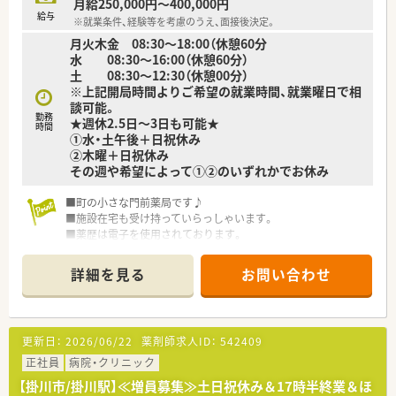
月給250,000円～400,000円
給与
※就業条件、経験等を考慮のうえ、面接後決定。
月火木金 08:30～18:00（休憩60分
水 08:30～16:00（休憩60分）
土 08:30～12:30（休憩00分）
※上記開局時間よりご希望の就業時間、就業曜日で相
談可能。
勤務
★週休2.5日～3日も可能★
時間
①水・土午後＋日祝休み
②木曜＋日祝休み
その週や希望によって①②のいずれかでお休み
■町の小さな門前薬局です♪
■施設在宅も受け持っていらっしゃいます。
■薬歴は電子を使用されております。
■ご希望の働き方をご相談下さい。柔軟にご相談に応じて頂け
る環境です。
詳細を見る
お問い合わせ
■弊社からの紹介実績あり♪
更新日：
2026/06/22
薬剤師求人ID：
542409
正社員
病院・クリニック
【掛川市/掛川駅】≪増員募集≫土日祝休み＆17時半終業＆ほ