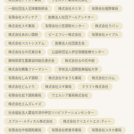
一般社団法人沼津薬剤師会
株式会社ホミネ
有限会社堀野薬局
有限会社メディケア
医療法人社団アールアンドオー
株式会社スギ薬局
有限会社小笠調剤センター
株式会社ラパン
株式会社あおい調剤
ピーエフシー株式会社
有限会社メイプル
株式会社ベストシステム
医療法人社団喜生会
株式会社なの花東日本
公益財団法人伊豆保健医療センター
静岡県厚生農業協同組合連合会
株式会社なの花中部
株式会社鶴亀ファーマシー
学校法人国際医療福祉大学
有限会社しみず調剤
株式会社やまうち薬局
株式会社ヒロム
株式会社どんぐり
株式会社スギ薬局
クラフト株式会社
有限会社岩下調剤薬局
ウエルシア薬局株式会社
株式会社エムズレイズ
社会福祉法人農協共済中伊豆リハビリテーションセンター
スブルー・メディカル株式会社
株式会社クリエイトエス・ディー
有限会社中宿調剤薬局
有限会社修善寺薬局
有限会社ユタカ薬局