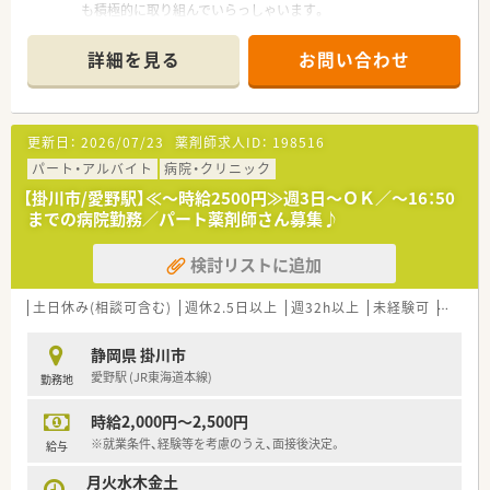
も積極的に取り組んでいらっしゃいます。
■薬剤師である女性社長は生まれも育ちも浜松市出身で地元に
尽くしたいという思いが強い方です。
詳細を見る
お問い合わせ
■女性従業員の産育休の復帰率はほぼ100％と高い水準を誇っ
ています。
■週35時間勤務の準社員制度を導入しており、多彩な働き方を
することができます。
更新日：
2026/07/23
薬剤師求人ID：
198516
■30～50代の方を中心に非常に穏やかな方が多く働きやすい環
境です。
パート・アルバイト
病院・クリニック
■希望があれば応援や異動といった形で様々な科の処方、医師の
【掛川市/愛野駅】≪～時給2500円≫週3日～ＯＫ／～16：50
考え方に触れる事が出来る環境です。
までの病院勤務／パート薬剤師さん募集♪
＼ こんな方にお勧め ／
検討リストに追加
■転居をせず浜松を中心とした静岡市内で長期的な勤務を考え
ている方
■ライフステージに合わせて柔軟な働き方をしたい方
土日休み(相談可含む)
週休2.5日以上
週32h以上
未経験可
ブラン
静岡県 掛川市
＼ こんな店舗です ／
愛野駅 (JR東海道本線)
勤務地
■掛川店は17時までの勤務で残業もほとんどありません◎
■敷地横に老人ホームがある為、施設在宅として内科系の薬にも
時給2,000円～2,500円
触れる事が出来る環境です。
■週休3日の準社員としての採用も相談できる店舗です。
※就業条件、経験等を考慮のうえ、面接後決定。
給与
月火水木金土