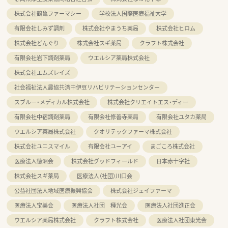
株式会社鶴亀ファーマシー
学校法人国際医療福祉大学
有限会社しみず調剤
株式会社やまうち薬局
株式会社ヒロム
株式会社どんぐり
株式会社スギ薬局
クラフト株式会社
有限会社岩下調剤薬局
ウエルシア薬局株式会社
株式会社エムズレイズ
社会福祉法人農協共済中伊豆リハビリテーションセンター
スブルー・メディカル株式会社
株式会社クリエイトエス・ディー
有限会社中宿調剤薬局
有限会社修善寺薬局
有限会社ユタカ薬局
ウエルシア薬局株式会社
クオリテックファーマ株式会社
株式会社ユニスマイル
有限会社ユーアイ
まごころ株式会社
医療法人徳洲会
株式会社グッドフィールド
日本赤十字社
株式会社スギ薬局
医療法人（社団）川口会
公益社団法人地域医療振興協会
株式会社ジェイファーマ
医療法人宝美会
医療法人社団 種光会
医療法人社団進正会
ウエルシア薬局株式会社
クラフト株式会社
医療法人社団東光会