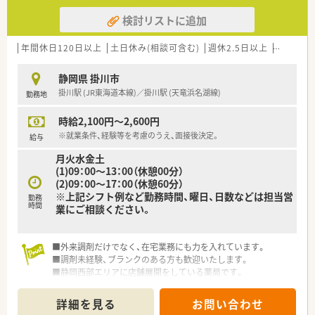
検討リストに追加
年間休日120日以上
土日休み(相談可含む)
週休2.5日以上
週32h以
静岡県 掛川市
掛川駅 (JR東海道本線)／掛川駅 (天竜浜名湖線)
勤務地
時給2,100円～2,600円
※就業条件、経験等を考慮のうえ、面接後決定。
給与
月火水金土
(1)09：00～13：00（休憩00分）
(2)09：00～17：00（休憩60分）
※上記シフト例など勤務時間、曜日、日数などは担当営
勤務
時間
業にご相談ください。
■外来調剤だけでなく、在宅業務にも力を入れています。
■調剤未経験、ブランクのある方も歓迎いたします。
■静岡西部エリアに店舗展開をしている薬局です。
詳細を見る
お問い合わせ