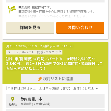
■薬剤師、複数体制です。
■静岡県中部～西部を中心に展開する調剤専門薬局です。
■調剤未経験、ブランクのある方も歓迎いたします。
詳細を見る
お問い合わせ
更新日：
2026/06/19
薬剤師求人ID：
614898
パート・アルバイト
病院・クリニック
【掛川市/掛川駅】≪病院／パート≫ ★時給2,540円～
2,840円！ 週2～3日の勤務でOK！勤務時間・出勤曜日はご
希望を考慮いたします！
検討リストに追加
年間休日120日以上
土日休み(相談可含む)
週休2.5日以上
週32h以
静岡県 掛川市
西掛川駅 (天竜浜名湖線)
勤務地