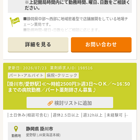
※上記開局時間内にて勤務時間、曜日、日数をご相談く
ださい。
■静岡県中部～西部に地域密着型で店舗展開をしている地場チ
ェーン薬局です。
■勤務時間・曜日・日数などご相談に応じます。
■調剤経験不問、ブランクのある方ご相談ください！
■近隣に複数店舗展開されている為、応援体制が整っておりま
詳細を見る
お問い合わせ
す。
■お子さんの急なお休み等も相談できますので、子育て中のママ
薬剤師さんにもオススメ！
■人材育成に力を入れており、研修・教育制度が充実★
更新日：
2026/07/23
薬剤師求人ID：
198516
パート・アルバイト
病院・クリニック
【掛川市/愛野駅】≪～時給2500円≫週3日～ＯＫ／～16：50
までの病院勤務／パート薬剤師さん募集♪
検討リストに追加
土日休み(相談可含む)
週休2.5日以上
週32h以上
未経験可
ブラン
静岡県 掛川市
愛野駅 (JR東海道本線)
勤務地