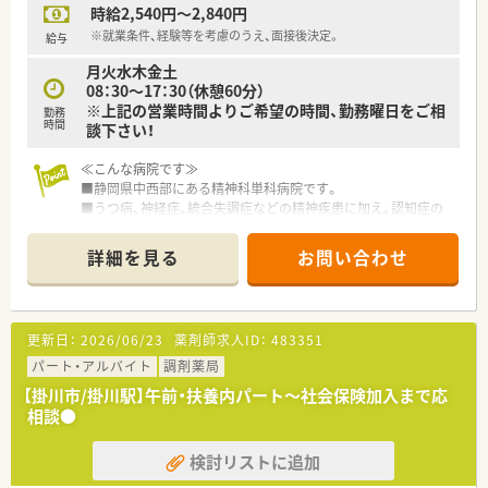
時給2,540円～2,840円
※就業条件、経験等を考慮のうえ、面接後決定。
給与
月火水木金土
08：30～17：30（休憩60分）
※上記の営業時間よりご希望の時間、勤務曜日をご相
勤務
時間
談下さい！
≪こんな病院です≫
■静岡県中西部にある精神科単科病院です。
■うつ病、神経症、統合失調症などの精神疾患に加え、認知症の
治療（老人性認知症疾患治療病棟）に注力しています。
■院外処方箋のため、外来の対応はございません。
詳細を見る
お問い合わせ
■明るい内装、外観で精神科病院のイメージが変わるような設備
です。
■見学からでも可能です。精神科領域に興味のある方歓迎いた
します！
更新日：
2026/06/23
薬剤師求人ID：
483351
≪業務内容≫
パート・アルバイト
調剤薬局
■入院患者様の調剤、監査、配薬 ※外来は院外処方
【掛川市/掛川駅】午前・扶養内パート～社会保険加入まで応
■持参薬鑑別、持参薬管理
相談●
■医薬品管理、ＤＩ業務
検討リストに追加
≪おすすめポイント≫
■勤務曜日は相談出来ます。土日祝休みもＯＫです。