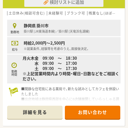
検討リストに追加
土日休み(相談可含む)
未経験可
ブランク可
残業なし(ほぼなし含む)
静岡県 掛川市
掛川駅 (JR東海道本線)／掛川駅 (天竜浜名湖線)
勤務地
時給2,000円～2,500円
※就業条件、経験等を考慮のうえ、面接後決定。
給与
月火木金 09：00 ～ 18：30
水 09：00 ～ 17：00
土 09：00 ～ 17：30
勤務
※上記営業時間内より時間・曜日・日数などをご相談く
時間
ださい。
■閑静な住宅街にある薬局で、新たな試みとしてカフェを併設い
たしました
■出店地域は静岡県西部を中心に6店舗展開していらっしゃる調
剤薬局です。
■患者と医療機関の間に立ち、双方に貢献したいという強い思い
詳細を見る
お問い合わせ
がございます。