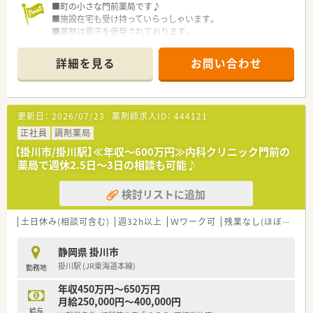
■町の小さな門前薬局です♪
■施設在宅も受け持っていらっしゃいます。
■薬歴は電子を使用されております。
■ご希望の働き方をご相談下さい。柔軟にご相談に応じて頂け
る環境です。
詳細を見る
お問い合わせ
■弊社からの紹介実績あり♪
更新日：
2026/07/23
薬剤師求人ID：
444121
正社員
調剤薬局
【掛川市/掛川駅】≪年収～600万円≫内科クリニック門前の
薬局で週休2.5日～3日の相談も可能♪
検討リストに追加
土日休み(相談可含む)
週32h以上
Ｗワーク可
残業なし(ほぼなし含む)
静岡県 掛川市
掛川駅 (JR東海道本線)
勤務地
年収450万円～650万円
月給250,000円～400,000円
給与