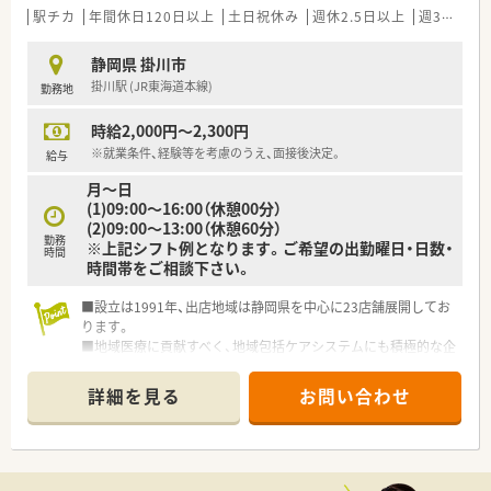
■8時30分～17時30分が定時となりますが、時短での勤務も可
駅チカ
年間休日120日以上
土日祝休み
週休2.5日以上
週32h以上
能です。ご相談ください。
■最寄駅から徒歩15分、お車通勤もＯＫです。
静岡県 掛川市
■ブランクある方、病院勤務のご経験がない方もご応募可能で
掛川駅 (JR東海道本線)
勤務地
す。
時給2,000円～2,300円
※就業条件、経験等を考慮のうえ、面接後決定。
給与
月～日
(1)09:00～16:00（休憩00分）
(2)09:00～13:00（休憩60分）
勤務
※上記シフト例となります。ご希望の出勤曜日・日数・
時間
時間帯をご相談下さい。
■設立は1991年、出店地域は静岡県を中心に23店舗展開してお
ります。
■地域医療に貢献すべく、地域包括ケアシステムにも積極的な企
業です。
■医療モール型、クリニック型、総合病院門前型を有するバラン
詳細を見る
お問い合わせ
スのとれた出店形態です。