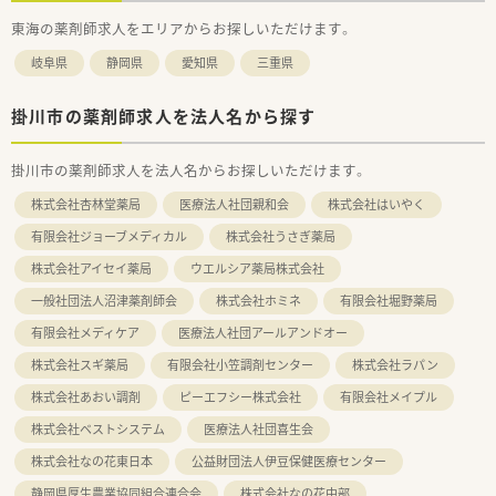
東海の薬剤師求人をエリアからお探しいただけます。
岐阜県
静岡県
愛知県
三重県
掛川市の薬剤師求人を法人名から探す
掛川市の薬剤師求人を法人名からお探しいただけます。
株式会社杏林堂薬局
医療法人社団親和会
株式会社はいやく
有限会社ジョーブメディカル
株式会社うさぎ薬局
株式会社アイセイ薬局
ウエルシア薬局株式会社
一般社団法人沼津薬剤師会
株式会社ホミネ
有限会社堀野薬局
有限会社メディケア
医療法人社団アールアンドオー
株式会社スギ薬局
有限会社小笠調剤センター
株式会社ラパン
株式会社あおい調剤
ピーエフシー株式会社
有限会社メイプル
株式会社ベストシステム
医療法人社団喜生会
株式会社なの花東日本
公益財団法人伊豆保健医療センター
静岡県厚生農業協同組合連合会
株式会社なの花中部