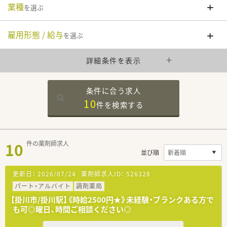
業種
を選ぶ
雇用形態 / 給与
を選ぶ
詳細条件を表示
条件に合う求人
10
件を
検索する
10
件の薬剤師求人
並び順
更新日：
2026/07/24
薬剤師求人ID：
526328
パート・アルバイト
調剤薬局
【掛川市/掛川駅】《時給2500円★》未経験・ブランクある方で
も可◎曜日、時間ご相談ください◎