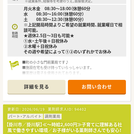
※就業条件、経験等を考慮のうえ、面接後決定。
月火木金 08:30～18:00（休憩60分
水 08:30～16:00（休憩60分）
土 08:30～12:30（休憩00分）
※上記開局時間よりご希望の就業時間、就業曜日で相
談可能。
勤務
★週休2.5日～3日も可能★
時間
①水・土午後＋日祝休み
②木曜＋日祝休み
その週や希望によって①②のいずれかでお休み
■町の小さな門前薬局です♪
■施設在宅も受け持っていらっしゃいます。
■薬歴は電子を使用されております。
■ご希望の働き方をご相談下さい。柔軟にご相談に応じて頂け
る環境です。
詳細を見る
お問い合わせ
■弊社からの紹介実績あり♪
更新日：
2026/06/19
薬剤師求人ID：
94402
パート・アルバイト
調剤薬局
【掛川市／掛川駅】≪～時給2,600円≫子育てに理解ある社
風で働きやすい環境／お子様がいる薬剤師さんでも安心！