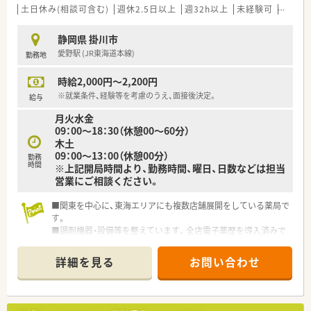
土日休み(相談可含む)
週休2.5日以上
週32h以上
未経験可
ブラン
静岡県 掛川市
愛野駅 (JR東海道本線)
勤務地
時給2,000円～2,200円
※就業条件、経験等を考慮のうえ、面接後決定。
給与
月火水金
09：00～18：30（休憩00～60分）
木土
09：00～13：00（休憩00分）
勤務
時間
※上記開局時間より、勤務時間、曜日、日数などは担当
営業にご相談ください。
■関東を中心に、東海エリアにも複数店舗展開をしている薬局で
す。
■調剤機器・設備等を整えています。全店電子薬歴を導入済みで
す。
■大手で、福利厚生などしっかり整っています。
詳細を見る
お問い合わせ