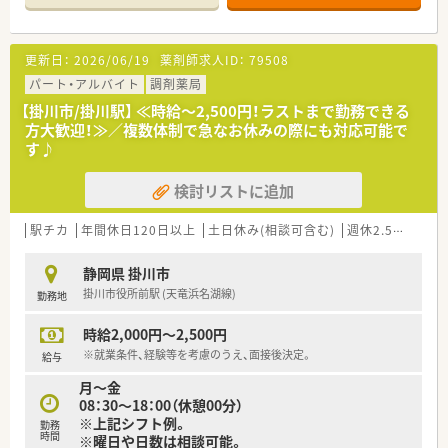
更新日：
2026/06/19
薬剤師求人ID：
79508
パート・アルバイト
調剤薬局
【掛川市/掛川駅】 ≪時給～2,500円！ラストまで勤務できる
方大歓迎！≫／複数体制で急なお休みの際にも対応可能で
す♪
検討リストに追加
駅チカ
年間休日120日以上
土日休み(相談可含む)
週休2.5日以上
静岡県 掛川市
掛川市役所前駅 (天竜浜名湖線)
勤務地
時給2,000円～2,500円
※就業条件、経験等を考慮のうえ、面接後決定。
給与
月～金
08：30～18：00（休憩00分）
※上記シフト例。
勤務
時間
※曜日や日数は相談可能。