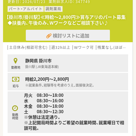
更新日：
2026/07/23
薬剤師求人ID：
347749
パート・アルバイト
調剤薬局
【掛川市/掛川駅】≪時給～2,800円≫賞与アリのパート募集
◆扶養内、午後のみ、Wワークなどご相談下さい♪
検討リストに追加
土日休み(相談可含む)
週32h以上
Ｗワーク可
残業なし(ほぼなし含む)
静岡県 掛川市
掛川駅 (JR東海道本線)
勤務地
時給2,200円～2,800円
※就業条件、経験等を考慮のうえ、面接後決定。
給与
月火 08:30～18:00
水 08:30～16:00
木金 08:30～18:00
土 08:30～12:30
勤務
※休憩は法定通り。
時間
※上記開局時間よりご希望の就業時間、就業曜日で相
談可能。