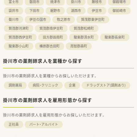
富士市
磐田市
焼津市
掛川市
藤枝市
御殿場市
袋井市
下田市
裾野市
湖西市
伊豆市
御前崎市
菊川市
伊豆の国市
牧之原市
賀茂郡東伊豆町
賀茂郡河津町
賀茂郡南伊豆町
賀茂郡松崎町
賀茂郡西伊豆町
田方郡函南町
駿東郡清水町
駿東郡長泉町
駿東郡小山町
榛原郡吉田町
周智郡森町
掛川市の薬剤師求人を業種から探す
掛川市の薬剤師求人を業種からお探しいただけます。
調剤薬局
病院・クリニック
企業
ドラッグストア(調剤あり)
掛川市の薬剤師求人を雇用形態から探す
掛川市の薬剤師求人を雇用形態からお探しいただけます。
正社員
パート・アルバイト