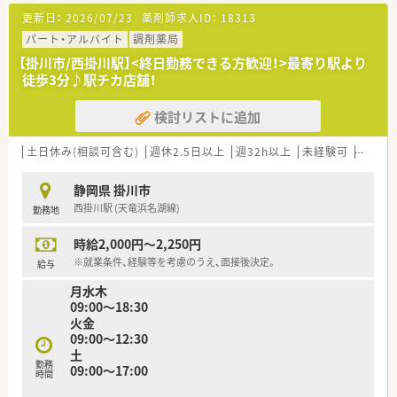
更新日：
2026/07/23
薬剤師求人ID：
18313
パート・アルバイト
調剤薬局
【掛川市/西掛川駅】<終日勤務できる方歓迎！>最寄り駅より
徒歩3分♪駅チカ店舗！
検討リストに追加
土日休み(相談可含む)
週休2.5日以上
週32h以上
未経験可
ブラン
静岡県 掛川市
西掛川駅 (天竜浜名湖線)
勤務地
時給2,000円～2,250円
※就業条件、経験等を考慮のうえ、面接後決定。
給与
月水木
09:00～18:30
火金
09:00～12:30
土
勤務
09:00～17:00
時間