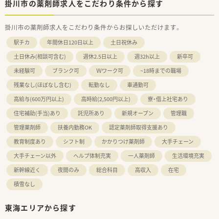
掛川市の薬剤師求人をこだわり条件から探す
掛川市の薬剤師求人をこだわり条件からお探しいただけます。
駅チカ
年間休日120日以上
土日祝休み
土日休み(相談可含む)
週休2.5日以上
週32h以上
新卒可
未経験可
ブランク可
Ｗワーク可
~18時までの職場
残業なし(ほぼなし含む)
転勤なし
車通勤可
高給与(600万円以上)
高時給(2,500円以上)
寮・借上社宅あり
住宅補助(手当)あり
託児所あり
新規オープン
管理職
管理薬剤師
扶養内勤務OK
認定薬剤師取得支援あり
教育制度あり
シフト制
かかりつけ薬剤師
大手チェーン
大手チェーン以外
ヘルプ体制充実
一人薬剤師
生活環境充実
新幹線近く
夜間のみ
総合科目
高収入
在宅
積雪なし
東海エリアから探す