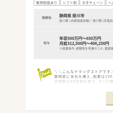
教育制度あり
シフト制
大手チェーン
ヘ
■実力と意欲次第で、管理薬剤
静岡県 掛川市
勤務地
掛川駅 (JR東海道本線)／掛川駅 (天竜
年収500万円～650万円
月給312,500円～406,250円
給与
※就業条件、経験等を考慮のうえ、面接
＼＼こんなドラッグストアです
静岡県に本社を構え、創業は19
店舗数は80店舗を超え、すべて
■保険薬剤師として活躍できる
ドラッグストア店舗と調剤店舗
また、安全性や薬剤師の業務負
オンライン服薬指導も実施するな