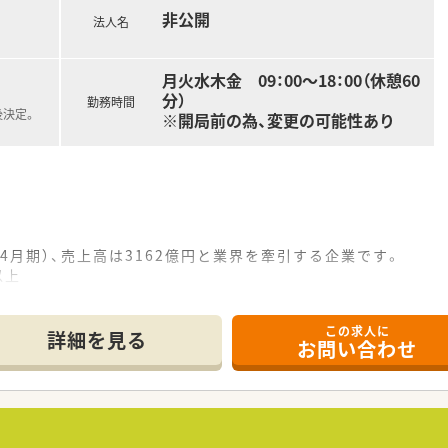
非公開
法人名
しており、薬剤師は常時複数名体制です。
月火水木金 09：00～18：00（休憩60
分）
勤務時間
後決定。
※開局前の為、変更の可能性あり
2年4月期）、売上高は3162億円と業界を牽引する企業です。
人以上
以上
この求人に
詳細を見る
お問い合わせ