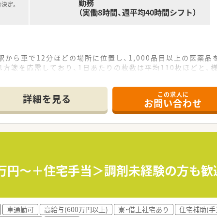
勤務
後決定。
（実働8時間、週平均40時間シフト）
駅から車で12分ほどの場所に位置し、1,000品目以上の医薬
方箋を応需しており、1日あたりの枚数は平均110枚ほどと、
制の手厚い人員配置となっており、常に複数名で協力しながら安
この求人に
詳細を見る
お問い合わせ
以上の長い歴史を誇り、静岡県内に特化したドミナント展開で地
スグループの一員となり、大手チェーンの安定感と地元企業の柔
査システムを完備しており、薬剤師の対物業務を軽減し対人業
薬指導といった基本的な薬局業務に加え、店舗でのOTC医薬
んでおり、居宅や施設への訪問薬剤管理指導を通じて、地域医療
00万円～＋住宅手当＞調剤未経験の方も歓
薬指導システムを活用し、ICT化が進んだ環境で効率的かつ
による実地研修を通じ、基礎から着実にスキルを習得できるた
車通勤可
高給与(600万円以上)
寮・借上社宅あり
住宅補助(手
社内外の勉強会が充実しており、専門性を高めて生涯にわたって