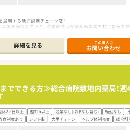
を展開する地元調剤チェーン店！
卸事業を展開しており、企業収益は保険薬局事業を柱に盤石な体
は積極的に認定薬剤師を取得！会社も資格支援制度を整備し取得
この求人に
詳細を見る
お問い合わせ
制度が整っております。
つけるオーベンネーベン制度を採用し、しっかりとした研修を経
じめ、保育料手当や家族手当、配偶者手当など世帯を持たれてい
家賃6万円の物件までは家賃の90％まで会社負担をして頂けま
に！
8時までできる方≫総合病院敷地内薬局！週
だけます♪（上限20,000円まで）
す
を求めている方に！
を兼務しており、また学校や老人会へ薬の飲み方講座を積極的
週休2.5日以上
週32h以上
残業なし(ほぼなし含む)
転勤なし
◎／／
教育制度あり
シフト制
大手チェーン
ヘルプ体制充実
総合科
休みにも対応が可能な仕組みが整っています。
験することができる環境がございます。