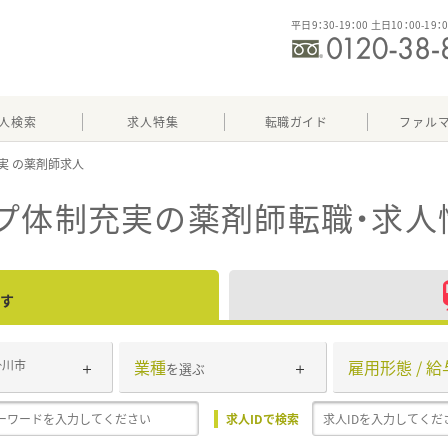
平日9：30-19：00 土日10：00-19：
人検索
求人特集
転職ガイド
ファル
実
プ体制充実
の薬剤師転職・求人
す
業種
雇用形態 / 給
掛川市
を選ぶ
求人IDで検索