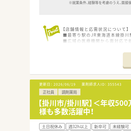
※就業条件、経験等を考慮のうえ、面接
【店舗情報と応需状況について】
■最寄り駅のJR東海道本線掛川
■広域の医療機関から面対応で処
■薬剤師は常時3名から5名体
【法人特徴について】
■1900年創業という120年
■現在はツルハホールディング
■全店舗に自動散薬分包機や監
更新日：
2026/06/19
薬剤師求人ID：
355543
【想定される業務内容】
正社員
調剤薬局
■処方箋に基づく調剤や監査、服
■在宅医療にも積極的に取り組
【掛川市/掛川駅】＜年収5
■最新の電子薬歴やオンライン服
様も多数活躍中！
【想定されるキャリアイメージ】
■入社後はオーベンネーベン制
土日祝休み
週32h以上
新卒可
未経験可
■認定薬剤師の取得支援制度や