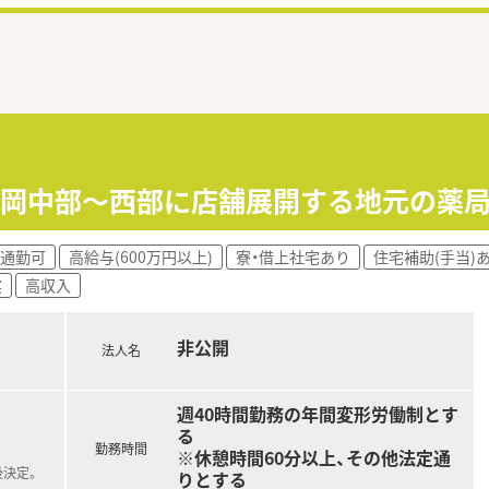
静岡中部～西部に店舗展開する地元の薬
通勤可
高給与(600万円以上)
寮・借上社宅あり
住宅補助(手当)
実
高収入
非公開
法人名
週40時間勤務の年間変形労働制とす
る
勤務時間
※休憩時間60分以上、その他法定通
後決定。
りとする