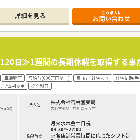
この求人に
！
詳細を見る
お問い合わせ
ん。
めにご帰宅いただけます。
日120日≫1週間の長期休暇を取得する事
車通勤可
高給与(600万円以上)
寮・借上社宅あり
住宅補助(手
ルプ体制充実
総合科目
株式会社杏林堂薬局
法人名
浜名湖線)
杏林堂薬局 掛川葛ヶ丘店
月火水木金土日祝
08:30～22:00
※各店舗営業時間に応じたシフト制
勤務時間