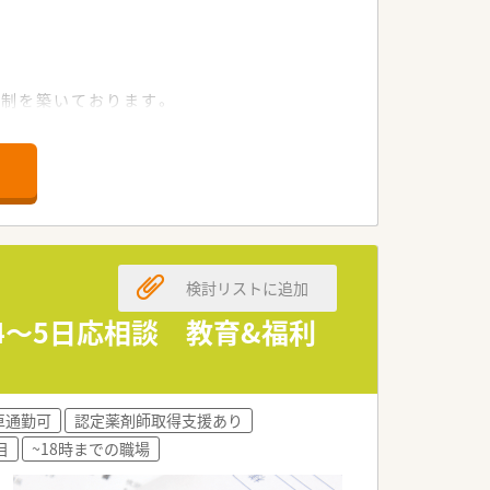
制を築いております。
しやすい環境を作られております。
た上で患者様への投薬を行います。
る方への手当が充実をしています。
す。
検討リストに追加
4～5日応相談 教育&福利
に実施しております。
車通勤可
認定薬剤師取得支援あり
目
~18時までの職場