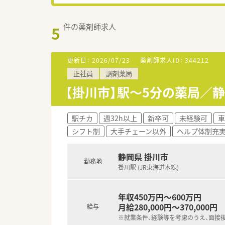
件の薬剤師求人
5
更新日：
2026/07/23
薬剤師求人ID：
344212
正社員
調剤薬局
【掛川市】駅～5分の薬局／
駅チカ
週32h以上
新卒可
未経験可
車
シフト制
大手チェーン以外
ヘルプ体制充
静岡県 掛川市
勤務地
掛川駅 (JR東海道本線)
年収450万円～600万円
月給280,000円～370,000円
給与
※就業条件、経験等を考慮のうえ、面接