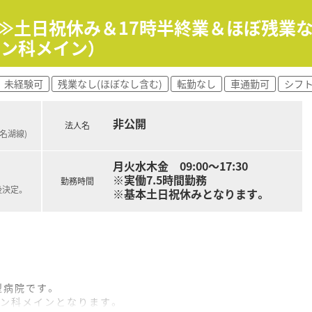
集≫土日祝休み＆17時半終業＆ほぼ残業
ョン科メイン）
未経験可
残業なし(ほぼなし含む)
転勤なし
車通勤可
シフ
非公開
法人名
浜名湖線)
月火水木金 09:00～17:30
※実働7.5時間勤務
勤務時間
後決定。
※基本土日祝休みとなります。
型病院です。
ョン科メインとなります。