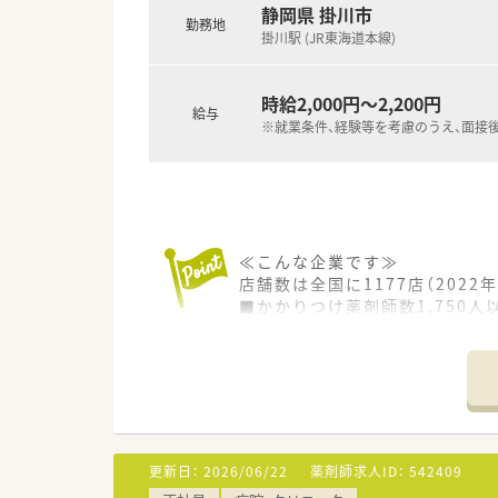
静岡県 掛川市
勤務地
＼＼店舗について／／
掛川駅 (JR東海道本線)
■内科の処方を応需する薬局！
■1日60枚程度の処方箋を応需
時給2,000円～2,200円
給与
※就業条件、経験等を考慮のうえ、面接
≪こんな企業です≫
店舗数は全国に1177店（202
■かかりつけ薬剤師数1,750
■在宅医療実施店舗数は85％
■社内集合研修60種類以上
■学会発表223演題
更新日：
2026/06/22
薬剤師求人ID：
542409