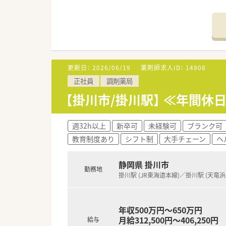
＼求人について／
■基本的には土日休みとなります
■残業もほとんど発生致しませ
■17：30終業のため、比較的早
更新日：
2026/06/19
薬剤師求人ID：
14908
正社員
調剤薬局
【掛川市/掛川駅】 ≪年間休
週32h以上
新卒可
未経験可
ブランク可
教育制度あり
シフト制
大手チェーン
ヘ
静岡県 掛川市
勤務地
掛川駅 (JR東海道本線)／掛川駅 (天竜
年収500万円～650万円
月給312,500円～406,250円
給与