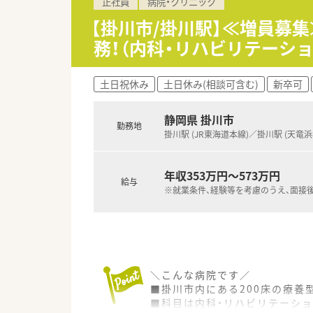
正社員
病院・クリニック
【掛川市/掛川駅】≪増員募
務！（内科・リハビリテーシ
土日祝休み
土日休み(相談可含む)
新卒可
静岡県 掛川市
勤務地
掛川駅 (JR東海道本線)／掛川駅 (天竜
年収353万円～573万円
給与
※就業条件、経験等を考慮のうえ、面接
＼こんな病院です／
■掛川市内にある200床の療養
■科目は内科・リハビリテーシ