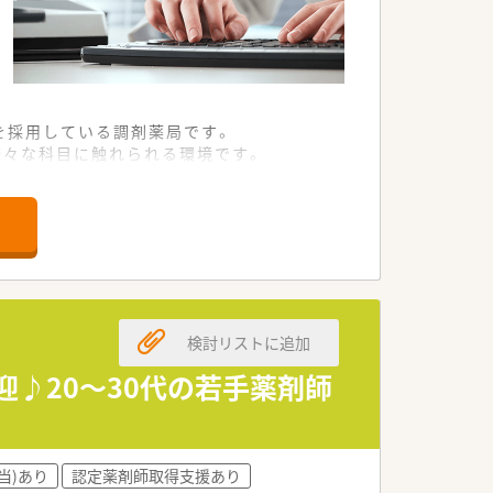
品を採用している調剤薬局です。
様々な科目に触れられる環境です。
心して業務に当たることが可能です。
域から厚い信頼を得ている企業です。
軟性を併せ持っているのが強みです。
務に注力できる環境作りをしています。
検討リストに追加
品の販売相談なども担当いただきます。
に深く貢献することが求められます。
迎♪20～30代の若手薬剤師
高度な服薬フォローを実施いただきます。
め未経験の方でも安心のスタートです。
当)あり
認定薬剤師取得支援あり
活躍し続けるキャリアを描けます。