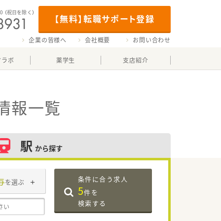
00
（祝日を除く）
【無料】転職サポート登録
企業の皆様へ
会社概要
お問い合わせ
マラボ
薬学生
支店紹介
情報一覧
駅
から探す
条件に合う求人
与
を選ぶ
5
件を
検索する