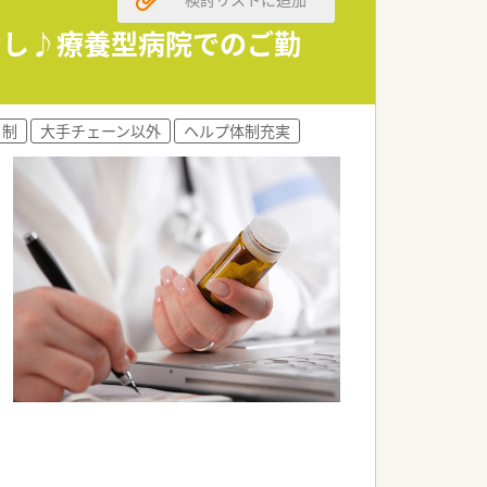
なし♪療養型病院でのご勤
ト制
大手チェーン以外
ヘルプ体制充実