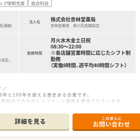
ルプ体制充実
総合科目
師からエリアマネージャー、本部スタッフへとステップアップで
株式会社杏林堂薬局
法人名
浜名湖線)
杏林堂薬局 掛川花鳥園前店
月火水木金土日祝
08:30～22:00
※各店舗営業時間に応じたシフト制
勤務時間
勤務
後決定。
（実働8時間、週平均40時間シフト）
／／
00年と100年を超える歴史ある企業です。
静岡県内での出店とドミナント戦略を徹底されています。
環境があります！
この求人に
を分離申請されており、業務が交わることはございません。
詳細を見る
お問い合わせ
担軽減を目的とした充実した機械化も進めておられており、
どICT化への対応も素早く対応されております。