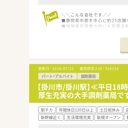
＼＼こんな会社です／／
■静岡県中部を中心に約25店舗
■保険薬局事業の他にも医薬品
■かかりつけ薬局として従業員
＼＼おすすめポイント／／
■新入社員を中心に手厚い研修
新人一人に対して指導者1名を
■結婚お祝金や出産お祝金をは
■手厚い借上げ社宅制度があり、
更新日：
2026/07/23
薬剤師求人ID：
524134
パート・アルバイト
調剤薬局
＼＼こんな方におススメ／／
■奨学金を借りている若手薬剤師
【掛川市/掛川駅】≪平日1
毎月の返済金額の半額補助していた
厚生充実の大手調剤薬局で
■社内だけでなく社外でも活躍
薬剤師の4分の1は学校薬剤師
駅チカ
年間休日120日以上
土日祝休み
＼＼働きやすさが魅力、定着率
新幹線近く
生活環境充実
新規オープン
■近隣に複数店舗あり、急なお
■多くの店舗で様々な科目を経