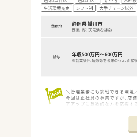
生活環境充実
シフト制
大手チェーン以外
静岡県 掛川市
勤務地
西掛川駅 (天竜浜名湖線)
年収500万円～600万円
給与
※就業条件、経験等を考慮のうえ、面接
＼管理業務にも挑戦できる環境／
今回は正社員の募集ですが、店舗
アアップに意欲的な方を応援す
【店舗情報と応需状況について】
■最寄り駅から徒歩11分ほどの
■医薬品の採用品目数は約1,0
■門前クリニックの医師は地域で