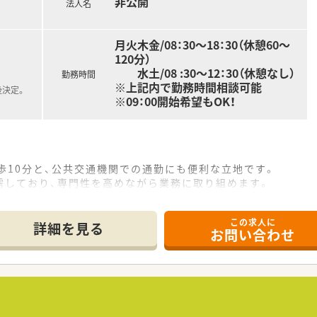
非公開
法人名
月火木金/08：30～18：30（休憩60～
120分）
水土/08 :30～12：30（休憩なし）
勤務時間
※上記内で勤務時間相談可能
後決定。
※09：00開始希望もOK！
歩10分と、公共交通機関での通勤にも便利な立地です。
需しており、専門性を高めながら業務に取り組めます。
、施設在宅も多く担当し、幅広い経験を積むことができます。
この求人に
て】
詳細を見る
お問い合わせ
営する、初めての正社員を増員募集いたします。
差した温かい薬局を創っていける方を求めています。
への配慮から喫煙されない方を募集しております。
、20～30代の医療事務2名が在籍しております。