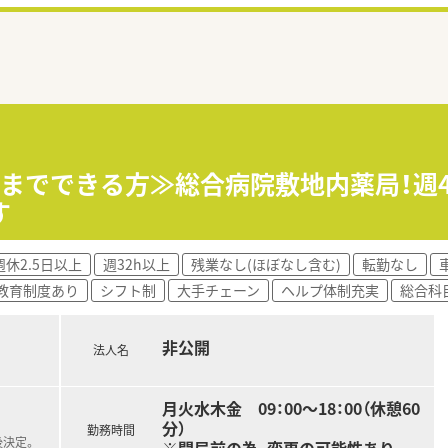
8時までできる方≫総合病院敷地内薬局！週
す
週休2.5日以上
週32h以上
残業なし(ほぼなし含む)
転勤なし
教育制度あり
シフト制
大手チェーン
ヘルプ体制充実
総合科
非公開
法人名
月火水木金 09：00～18：00（休憩60
分）
勤務時間
後決定。