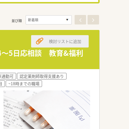
並び順
検討リストに追加
4～5日応相談 教育&福利
車通勤可
認定薬剤師取得支援あり
目
~18時までの職場