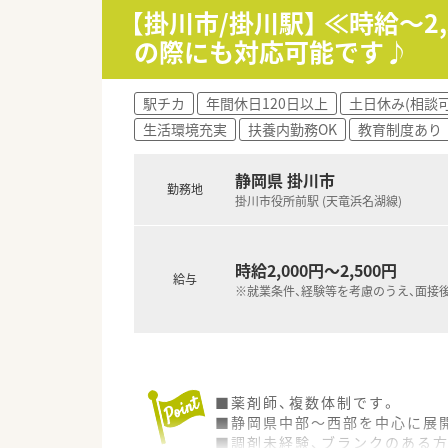
■個人薬局ならではの、アット
【掛川市/掛川駅】 ≪時給～
■中途採用の実績がないため、
の際にも対応可能です♪
【勤務実態について】
■月の平均残業時間は0～5時間
駅チカ
年間休日120日以上
土日休み(相談可
■代表が常駐するため、ご入社
生活環境充実
扶養内勤務OK
教育制度あり
■年末年始は5日程度の休暇が
静岡県 掛川市
勤務地
掛川市役所前駅 (天竜浜名湖線)
時給2,000円～2,500円
給与
※就業条件、経験等を考慮のうえ、面接
■薬剤師、複数体制です。
■静岡県中部～西部を中心に展
■調剤未経験、ブランクのある