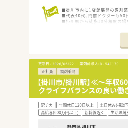
■掛川市内に1店舗展開の調剤
■代表40代、門前ドクターも5
■掛川駅から徒歩10分程度の場
更新日：
2026/06/22
薬剤師求人ID：
541170
正社員
調剤薬局
【掛川市/掛川駅】≪～年収
クライフバランスの良い働
駅チカ
年間休日120日以上
土日休み(相談可
高給与(600万円以上)
新幹線近く
生活環境
静岡県 掛川市