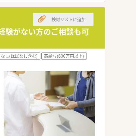
の提示が可能な求人です。
検討リストに追加
きる給与システムです。
の時間を十分に確保できます。
剤経験がない方のご相談も可
、落ち着いて働けます。
フの負担を軽減しています。
なし(ほぼなし含む)
高給与(600万円以上)
場合があります。
いただきます。
もお任せします。
ての業務もお願いします。