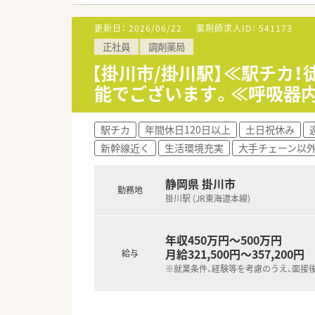
【求人情報について】
更新日：
2026/06/22
薬剤師求人ID：
541173
■これまでのご経験やスキルをし
正社員
調剤薬局
■給与形態は月給制ではなく年
■木曜日と日曜日がお休みの週休
【掛川市/掛川駅】≪駅チカ
能でございます。≪呼吸器
【勤務実態について】
■常時2名から3名の薬剤師が在
■残業が発生して終業が19時3
駅チカ
年間休日120日以上
土日祝休み
■土曜日は基本12時30分まで
新幹線近く
生活環境充実
大手チェーン以
【想定される業務内容】
■整形外科の処方箋を中心とし
静岡県 掛川市
勤務地
■薬局内で取り扱っている一般
掛川駅 (JR東海道本線)
■ご経験やご希望によっては、
年収450万円～500万円
月給321,500円～357,200円
給与
※就業条件、経験等を考慮のうえ、面接