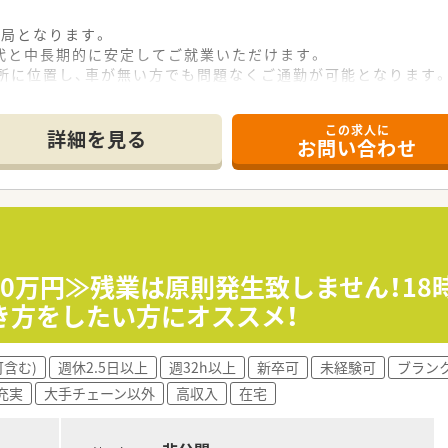
薬局となります。
0代と中長期的に安定してご就業いただけます。
所に位置し、車が無い方でも問題なくご通勤が可能となります
この求人に
詳細を見る
お問い合わせ
600万円≫残業は原則発生致しません！1
き方をしたい方にオススメ！
含む)
週休2.5日以上
週32h以上
新卒可
未経験可
ブラン
充実
大手チェーン以外
高収入
在宅