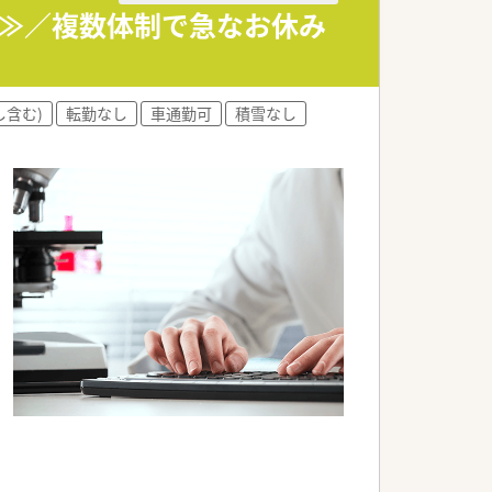
迎！≫／複数体制で急なお休み
し含む)
転勤なし
車通勤可
積雪なし