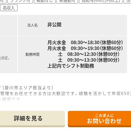
高収入
非公開
法人名
月火水金 08:30～18:30（休憩60分）
月火水金 09:30～19:30（休憩60分）
土 08:30～12:30（休憩00分）
勤務時間
後決定。
土 09:30～13:30（休憩00分）
上記内でシフト制勤務
（掛川市エリア担当より）
管理をお任せできる方は大歓迎です。経験を活かして年収650
る職場です
この求人に
立地にあり、主に整形外科の処方箋を1日あたり80から100枚
詳細を見る
お問い合わせ
00品目となっており、地域に密着したかかりつけ薬局としての
非常に人気があり、日によっては処方箋枚数が100枚を超える