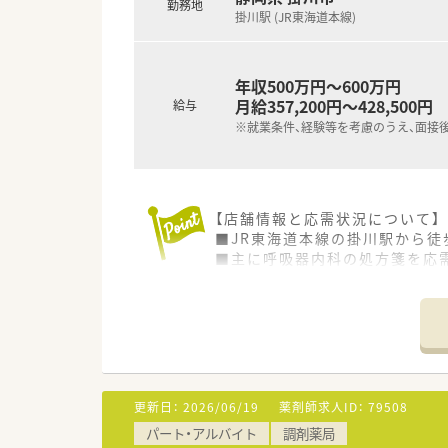
勤務地
掛川駅 (JR東海道本線)
年収500万円～600万円
月給357,200円～428,500円
給与
※就業条件、経験等を考慮のうえ、面接
【店舗情報と応需状況について】
■JR東海道本線の掛川駅から徒
■主に呼吸器内科の処方箋を応
■外来は1日50～60枚ですが
【募集背景と求める人物像につい
■代表薬剤師と協力し薬局を運
■代表と二人三脚で、地域に根
■呼吸器科門前のため、患者様
更新日：
2026/06/19
薬剤師求人ID：
79508
【職場環境と雰囲気】
パート・アルバイト
調剤薬局
■40代の明るく穏やかな代表と