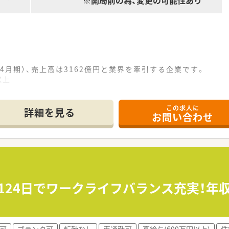
※開局前の為、変更の可能性あり
2年4月期）、売上高は3162億円と業界を牽引する企業です。
人以上
以上
この求人に
詳細を見る
お問い合わせ
124日でワークライフバランス充実！年
可
ブランク可
転勤なし
車通勤可
高給与(600万円以上)
住