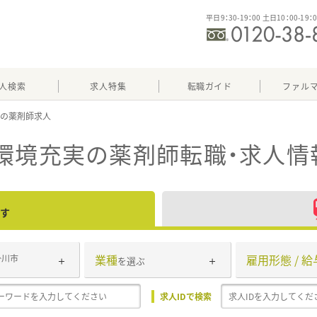
平日9：30-19：00 土日10：00-19：
人検索
求人特集
転職ガイド
ファル
実
環境充実
の薬剤師転職・求人情
す
業種
雇用形態 / 給
掛川市
を選ぶ
求人IDで検索