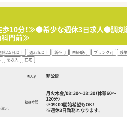
っかりと評価し、各種手当を含めて最高で年収650万円まで
俸制の12分割となっており、毎月安定した収入を得ることがで
2.5日制を導入しており、年間休日は124日とプライベート
！徒歩10分！≫●希少な週休3日求人●調
内科門前≫
籍しているほか、経験豊富な調剤事務員もサポートに入るため
0分頃になることもありますが、早遅のシフト制を組んでスタッ
週休2.5日以上
週32h以上
新卒可
未経験可
ブランク可
残業
の開局ですが、患者様の状況によっては15時頃まで業務が延びる
外
高収入
在宅
た調剤や監査、患者様への丁寧な服薬指導などをメインにご担当
非公開
用医薬品の販売や、患者様からの健康相談に対するアドバイス等
法人名
医薬品の在庫管理やスタッフのシフト調整など、管理薬剤師とし
月火木金/08：30～18：30（休憩60～
120分）
勤務時間
※09：00開始希望もOK！
後決定。
※週休3日勤務となります。