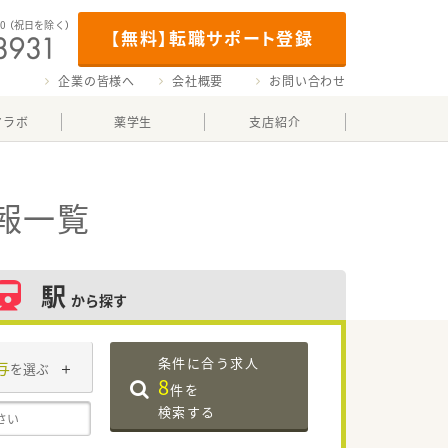
00
（祝日を除く）
【無料】転職サポート登録
企業の皆様へ
会社概要
お問い合わせ
マラボ
薬学生
支店紹介
報一覧
駅
から探す
条件に合う求人
与
を選ぶ
8
件を
検索する