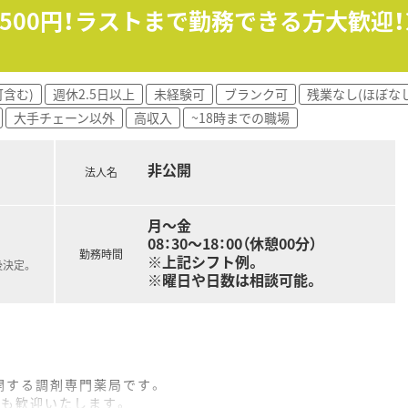
ホームで堅苦しくない、少し大らかな雰囲気の職場です。
2,500円！ラストまで勤務できる方大歓
ご入社いただく方のご意見を尊重し一緒に薬局を作ります。
程度と、原則として残業は発生しない職場環境です。
含む)
週休2.5日以上
未経験可
ブランク可
残業なし(ほぼな
いただく方が一人で勤務することは一切ありません。
大手チェーン以外
高収入
~18時までの職場
取得でき、門前が診療していても薬局は休みとなります。
非公開
法人名
月～金
08：30～18：00（休憩00分）
勤務時間
※上記シフト例。
後決定。
※曜日や日数は相談可能。
開する調剤専門薬局です。
方も歓迎いたします。