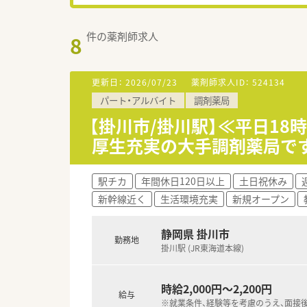
件の薬剤師求人
8
更新日：
2026/07/23
薬剤師求人ID：
524134
パート・アルバイト
調剤薬局
【掛川市/掛川駅】≪平日1
厚生充実の大手調剤薬局で
駅チカ
年間休日120日以上
土日祝休み
新幹線近く
生活環境充実
新規オープン
静岡県 掛川市
勤務地
掛川駅 (JR東海道本線)
時給2,000円～2,200円
給与
※就業条件、経験等を考慮のうえ、面接