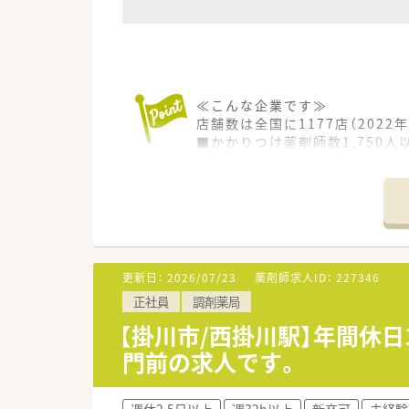
≪こんな企業です≫
店舗数は全国に1177店（202
■かかりつけ薬剤師数1,750
■在宅医療実施店舗数は85％
■社内集合研修60種類以上
■学会発表223演題
更新日：
2026/07/23
薬剤師求人ID：
227346
正社員
調剤薬局
【掛川市/西掛川駅】年間休日
門前の求人です。
週休2.5日以上
週32h以上
新卒可
未経験