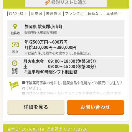
検討リストに追加
週32h以上
新卒可
未経験可
ブランク可
転勤なし
車通勤可
高給
静岡県 駿東郡小山町
御殿場駅 (JR御殿場線)
勤務地
年収500万円～600万円
月給310,000円～380,000円
給与
※就業条件、経験等を考慮のうえ、面接後決定。
月火水木金 09：00～18：00（休憩60分）
土 09：00～15：00（休憩00分）
勤務
※週平均40時間シフト制勤務
時間
■保険薬局事業の他にも、健康食品や化粧などの販売にも注力さ
れています。
■地域の皆様の健康へ奉仕することを企業理念を元に皆さま従
事されております。
詳細を見る
お問い合わせ
更新日：
2026/06/19
薬剤師求人ID：
422926