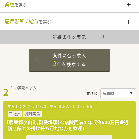
業種
を選ぶ
雇用形態 / 給与
を選ぶ
詳細条件を表示
条件に合う求人
2
件を
検索する
2
件の薬剤師求人
並び順
更新日：
2026/07/23
薬剤師求人ID：
346466
正社員
調剤薬局
【駿東郡小山町/御殿場駅】≪病院門前≫年収例600万円●近
隣店舗との掛け持ち可能な方も歓迎！