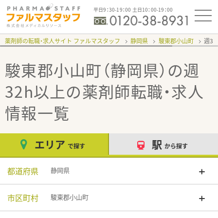
平日9：30-19：00 土日10：00-19：00
薬剤師の転職・求人サイト ファルマスタッフ
静岡県
駿東郡小山町
週3
駿東郡小山町（静岡県）の週
32h以上
の薬剤師転職・求人
情報一覧
エリア
駅
で探す
から探す
都道府県
静岡県
市区町村
駿東郡小山町