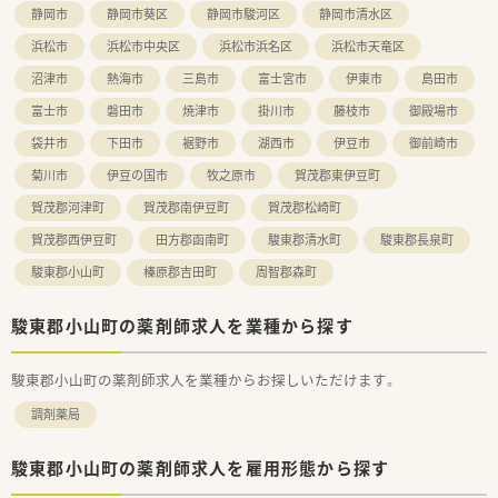
静岡市
静岡市葵区
静岡市駿河区
静岡市清水区
浜松市
浜松市中央区
浜松市浜名区
浜松市天竜区
沼津市
熱海市
三島市
富士宮市
伊東市
島田市
富士市
磐田市
焼津市
掛川市
藤枝市
御殿場市
袋井市
下田市
裾野市
湖西市
伊豆市
御前崎市
菊川市
伊豆の国市
牧之原市
賀茂郡東伊豆町
賀茂郡河津町
賀茂郡南伊豆町
賀茂郡松崎町
賀茂郡西伊豆町
田方郡函南町
駿東郡清水町
駿東郡長泉町
駿東郡小山町
榛原郡吉田町
周智郡森町
駿東郡小山町の薬剤師求人を業種から探す
駿東郡小山町の薬剤師求人を業種からお探しいただけます。
調剤薬局
駿東郡小山町の薬剤師求人を雇用形態から探す