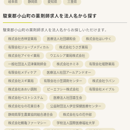
岐阜県
静岡県
愛知県
三重県
駿東郡小山町の薬剤師求人を法人名から探す
駿東郡小山町の薬剤師求人を法人名からお探しいただけます。
株式会社杏林堂薬局
医療法人社団親和会
株式会社はいやく
有限会社ジョーブメディカル
株式会社うさぎ薬局
株式会社アイセイ薬局
ウエルシア薬局株式会社
一般社団法人沼津薬剤師会
株式会社ホミネ
有限会社堀野薬局
有限会社メディケア
医療法人社団アールアンドオー
株式会社スギ薬局
有限会社小笠調剤センター
株式会社ラパン
株式会社あおい調剤
ピーエフシー株式会社
有限会社メイプル
株式会社ベストシステム
医療法人社団喜生会
株式会社なの花東日本
公益財団法人伊豆保健医療センター
静岡県厚生農業協同組合連合会
株式会社なの花中部
株式会社鶴亀ファーマシー
学校法人国際医療福祉大学