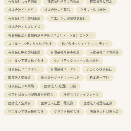
有限会社しみず調剤
株式会社やまうち薬局
株式会社ヒロム
株式会社どんぐり
株式会社スギ薬局
クラフト株式会社
有限会社岩下調剤薬局
ウエルシア薬局株式会社
株式会社エムズレイズ
社会福祉法人農協共済中伊豆リハビリテーションセンター
スブルー・メディカル株式会社
株式会社クリエイトエス・ディー
有限会社中宿調剤薬局
有限会社修善寺薬局
有限会社ユタカ薬局
ウエルシア薬局株式会社
クオリテックファーマ株式会社
株式会社ユニスマイル
有限会社ユーアイ
まごころ株式会社
医療法人徳洲会
株式会社グッドフィールド
日本赤十字社
株式会社スギ薬局
医療法人（社団）川口会
公益社団法人地域医療振興協会
株式会社ジェイファーマ
医療法人宝美会
医療法人社団 種光会
医療法人社団進正会
ウエルシア薬局株式会社
クラフト株式会社
医療法人社団東光会