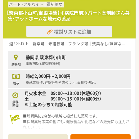
パート・アルバイト
調剤薬局
【駿東郡小山町/御殿場駅】≪病院門前≫パート薬剤師さん募
集・アットホームな地元の薬局
検討リストに追加
週32h以上
新卒可
未経験可
ブランク可
残業なし(ほぼなし含む)
静岡県 駿東郡小山町
御殿場駅 (JR御殿場線)
勤務地
時給2,000円～2,000円
※就業条件、経験等を考慮のうえ、面接後決定。
給与
月火水木金 09：00～18：00（休憩60分）
土 09：00～15：00（休憩00分）
勤務
※上記のうちで相談可能
時間
■静岡県に2店舗の地域に根差した薬局です。
■保険薬局事業の他にも、健康食品や化粧などの販売にも注力さ
れています。
■地域の皆様の健康へ奉仕することを企業理念を元に皆さま従
事されております。