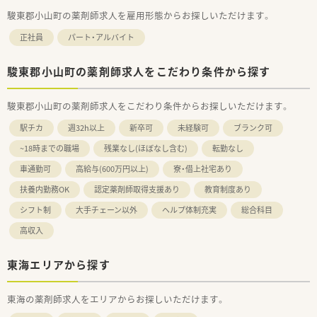
駿東郡小山町の薬剤師求人を雇用形態からお探しいただけます。
正社員
パート・アルバイト
駿東郡小山町の薬剤師求人をこだわり条件から探す
駿東郡小山町の薬剤師求人をこだわり条件からお探しいただけます。
駅チカ
週32h以上
新卒可
未経験可
ブランク可
~18時までの職場
残業なし(ほぼなし含む)
転勤なし
車通勤可
高給与(600万円以上)
寮・借上社宅あり
扶養内勤務OK
認定薬剤師取得支援あり
教育制度あり
シフト制
大手チェーン以外
ヘルプ体制充実
総合科目
高収入
東海エリアから探す
東海の薬剤師求人をエリアからお探しいただけます。