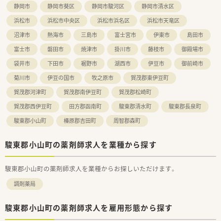
静岡市
静岡市葵区
静岡市駿河区
静岡市清水区
浜松市
浜松市中央区
浜松市浜名区
浜松市天竜区
沼津市
熱海市
三島市
富士宮市
伊東市
島田市
富士市
磐田市
焼津市
掛川市
藤枝市
御殿場市
袋井市
下田市
裾野市
湖西市
伊豆市
御前崎市
菊川市
伊豆の国市
牧之原市
賀茂郡東伊豆町
賀茂郡河津町
賀茂郡南伊豆町
賀茂郡松崎町
賀茂郡西伊豆町
田方郡函南町
駿東郡清水町
駿東郡長泉町
駿東郡小山町
榛原郡吉田町
周智郡森町
駿東郡小山町の薬剤師求人を業種から探す
駿東郡小山町の薬剤師求人を業種からお探しいただけます。
調剤薬局
駿東郡小山町の薬剤師求人を雇用形態から探す