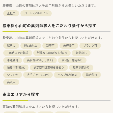
駿東郡小山町の薬剤師求人を雇用形態からお探しいただけます。
正社員
パート・アルバイト
駿東郡小山町の薬剤師求人をこだわり条件から探す
駿東郡小山町の薬剤師求人をこだわり条件からお探しいただけます。
駅チカ
週32h以上
新卒可
未経験可
ブランク可
~18時までの職場
残業なし(ほぼなし含む)
転勤なし
車通勤可
高給与(600万円以上)
寮・借上社宅あり
扶養内勤務OK
認定薬剤師取得支援あり
教育制度あり
シフト制
大手チェーン以外
ヘルプ体制充実
総合科目
高収入
東海エリアから探す
東海の薬剤師求人をエリアからお探しいただけます。