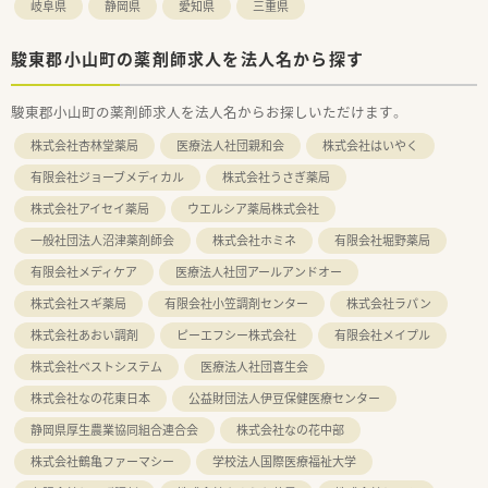
岐阜県
静岡県
愛知県
三重県
駿東郡小山町の薬剤師求人を法人名から探す
駿東郡小山町の薬剤師求人を法人名からお探しいただけます。
株式会社杏林堂薬局
医療法人社団親和会
株式会社はいやく
有限会社ジョーブメディカル
株式会社うさぎ薬局
株式会社アイセイ薬局
ウエルシア薬局株式会社
一般社団法人沼津薬剤師会
株式会社ホミネ
有限会社堀野薬局
有限会社メディケア
医療法人社団アールアンドオー
株式会社スギ薬局
有限会社小笠調剤センター
株式会社ラパン
株式会社あおい調剤
ピーエフシー株式会社
有限会社メイプル
株式会社ベストシステム
医療法人社団喜生会
株式会社なの花東日本
公益財団法人伊豆保健医療センター
静岡県厚生農業協同組合連合会
株式会社なの花中部
株式会社鶴亀ファーマシー
学校法人国際医療福祉大学