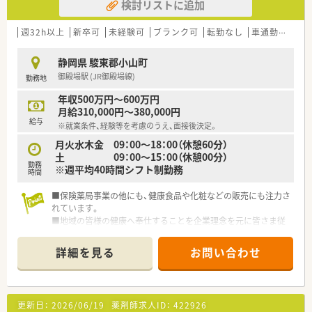
検討リストに追加
週32h以上
新卒可
未経験可
ブランク可
転勤なし
車通勤可
高給
静岡県 駿東郡小山町
御殿場駅 (JR御殿場線)
勤務地
年収500万円～600万円
月給310,000円～380,000円
給与
※就業条件、経験等を考慮のうえ、面接後決定。
月火水木金 09：00～18：00（休憩60分）
土 09：00～15：00（休憩00分）
勤務
※週平均40時間シフト制勤務
時間
■保険薬局事業の他にも、健康食品や化粧などの販売にも注力さ
れています。
■地域の皆様の健康へ奉仕することを企業理念を元に皆さま従
事されております。
詳細を見る
お問い合わせ
更新日：
2026/06/19
薬剤師求人ID：
422926