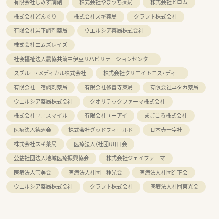
有限会社しみず調剤
株式会社やまうち薬局
株式会社ヒロム
株式会社どんぐり
株式会社スギ薬局
クラフト株式会社
有限会社岩下調剤薬局
ウエルシア薬局株式会社
株式会社エムズレイズ
社会福祉法人農協共済中伊豆リハビリテーションセンター
スブルー・メディカル株式会社
株式会社クリエイトエス・ディー
有限会社中宿調剤薬局
有限会社修善寺薬局
有限会社ユタカ薬局
ウエルシア薬局株式会社
クオリテックファーマ株式会社
株式会社ユニスマイル
有限会社ユーアイ
まごころ株式会社
医療法人徳洲会
株式会社グッドフィールド
日本赤十字社
株式会社スギ薬局
医療法人（社団）川口会
公益社団法人地域医療振興協会
株式会社ジェイファーマ
医療法人宝美会
医療法人社団 種光会
医療法人社団進正会
ウエルシア薬局株式会社
クラフト株式会社
医療法人社団東光会