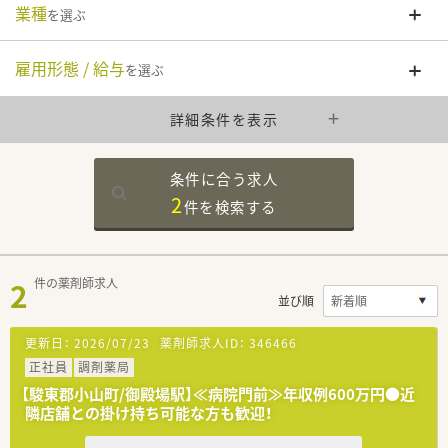
業種
を選ぶ
雇用形態 / 給与
を選ぶ
詳細条件を表示
条件に合う求人
2
件を
検索する
2
件の薬剤師求人
並び順
更新日：
2026/07/23
薬剤師求人ID：
346466
正社員
調剤薬局
【駿東郡小山町/御殿場駅】≪病院門前≫年収例600万円●近
隣店舗との掛け持ち可能な方も歓迎！