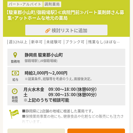
パート・アルバイト
調剤薬局
【駿東郡小山町/御殿場駅】≪病院門前≫パート薬剤師さん募
集・アットホームな地元の薬局
検討リストに追加
週32h以上
新卒可
未経験可
ブランク可
残業なし(ほぼなし含む)
静岡県 駿東郡小山町
御殿場駅 (JR御殿場線)
勤務地
時給2,000円～2,000円
※就業条件、経験等を考慮のうえ、面接後決定。
給与
月火水木金 09：00～18：00（休憩60分）
土 09：00～15：00（休憩00分）
勤務
※上記のうちで相談可能
時間
■静岡県に2店舗の地域に根差した薬局です。
■保険薬局事業の他にも、健康食品や化粧などの販売にも注力さ
れています。
■地域の皆様の健康へ奉仕することを企業理念を元に皆さま従
事されております。