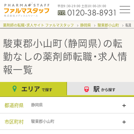
平日9：30-19：00 土日10：00-19：00
薬剤師の転職・求人サイト ファルマスタッフ
静岡県
駿東郡小山町
転勤
駿東郡小山町（静岡県）の転
勤なし
の薬剤師転職・求人情
報一覧
エリア
駅
で探す
から探す
都道府県
静岡県
市区町村
駿東郡小山町