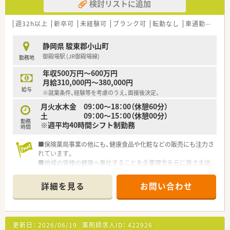
検討リストに追加
週32h以上
新卒可
未経験可
ブランク可
転勤なし
車通勤可
高給
静岡県 駿東郡小山町
御殿場駅 (JR御殿場線)
勤務地
年収500万円～600万円
月給310,000円～380,000円
給与
※就業条件、経験等を考慮のうえ、面接後決定。
月火水木金 09：00～18：00（休憩60分）
土 09：00～15：00（休憩00分）
勤務
※週平均40時間シフト制勤務
時間
■保険薬局事業の他にも、健康食品や化粧などの販売にも注力さ
れています。
■地域の皆様の健康へ奉仕することを企業理念を元に皆さま従
事されております。
詳細を見る
お問い合わせ
更新日：
2026/06/19
薬剤師求人ID：
422926