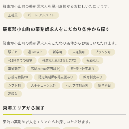
駿東郡小山町の薬剤師求人を雇用形態からお探しいただけます。
正社員
パート・アルバイト
駿東郡小山町の薬剤師求人をこだわり条件から探す
駿東郡小山町の薬剤師求人をこだわり条件からお探しいただけます。
駅チカ
週32h以上
新卒可
未経験可
ブランク可
~18時までの職場
残業なし(ほぼなし含む)
転勤なし
車通勤可
高給与(600万円以上)
寮・借上社宅あり
扶養内勤務OK
認定薬剤師取得支援あり
教育制度あり
シフト制
大手チェーン以外
ヘルプ体制充実
総合科目
高収入
東海エリアから探す
東海の薬剤師求人をエリアからお探しいただけます。