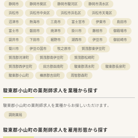
静岡市
静岡市葵区
静岡市駿河区
静岡市清水区
浜松市
浜松市中央区
浜松市浜名区
浜松市天竜区
沼津市
熱海市
三島市
富士宮市
伊東市
島田市
富士市
磐田市
焼津市
掛川市
藤枝市
御殿場市
袋井市
下田市
裾野市
湖西市
伊豆市
御前崎市
菊川市
伊豆の国市
牧之原市
賀茂郡東伊豆町
賀茂郡河津町
賀茂郡南伊豆町
賀茂郡松崎町
賀茂郡西伊豆町
田方郡函南町
駿東郡清水町
駿東郡長泉町
駿東郡小山町
榛原郡吉田町
周智郡森町
駿東郡小山町の薬剤師求人を業種から探す
駿東郡小山町の薬剤師求人を業種からお探しいただけます。
調剤薬局
駿東郡小山町の薬剤師求人を雇用形態から探す