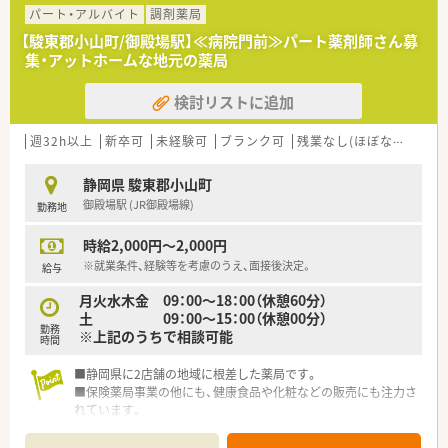
パート・アルバイト
調剤薬局
【駿東郡小山町/御殿場駅】≪病院門前≫パート薬剤師さん募
集・アットホームな地元の薬局
検討リストに追加
週32h以上
新卒可
未経験可
ブランク可
残業なし(ほぼなし含む)
静岡県 駿東郡小山町
御殿場駅 (JR御殿場線)
勤務地
時給2,000円～2,000円
※就業条件、経験等を考慮のうえ、面接後決定。
給与
月火水木金 09：00～18：00（休憩60分）
土 09：00～15：00（休憩00分）
勤務
※上記のうちで相談可能
時間
■静岡県に2店舗の地域に根差した薬局です。
■保険薬局事業の他にも、健康食品や化粧などの販売にも注力さ
れています。
■地域の皆様の健康へ奉仕することを企業理念を元に皆さま従
事されております。