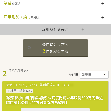
業種
を選ぶ
雇用形態 / 給与
を選ぶ
詳細条件を表示
条件に合う求人
2
件を
検索する
2
件の薬剤師求人
並び順
更新日：
2026/07/23
薬剤師求人ID：
346466
正社員
調剤薬局
【駿東郡小山町/御殿場駅】≪病院門前≫年収例600万円●近
隣店舗との掛け持ち可能な方も歓迎！