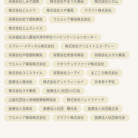
有限会社しみず調剤
株式会社やまうち薬局
株式会社ヒロム
株式会社どんぐり
株式会社スギ薬局
クラフト株式会社
有限会社岩下調剤薬局
ウエルシア薬局株式会社
株式会社エムズレイズ
社会福祉法人農協共済中伊豆リハビリテーションセンター
スブルー・メディカル株式会社
株式会社クリエイトエス・ディー
有限会社中宿調剤薬局
有限会社修善寺薬局
有限会社ユタカ薬局
ウエルシア薬局株式会社
クオリテックファーマ株式会社
株式会社ユニスマイル
有限会社ユーアイ
まごころ株式会社
医療法人徳洲会
株式会社グッドフィールド
日本赤十字社
株式会社スギ薬局
医療法人（社団）川口会
公益社団法人地域医療振興協会
株式会社ジェイファーマ
医療法人宝美会
医療法人社団 種光会
医療法人社団進正会
ウエルシア薬局株式会社
クラフト株式会社
医療法人社団東光会