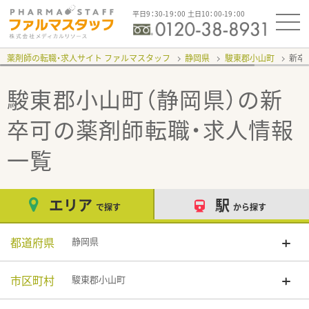
平日9：30-19：00 土日10：00-19：00
薬剤師の転職・求人サイト ファルマスタッフ
静岡県
駿東郡小山町
新卒
駿東郡小山町（静岡県）の新
卒可
の薬剤師転職・求人情報
一覧
エリア
駅
で探す
から探す
都道府県
静岡県
市区町村
駿東郡小山町