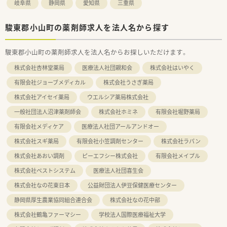
岐阜県
静岡県
愛知県
三重県
駿東郡小山町の薬剤師求人を法人名から探す
駿東郡小山町の薬剤師求人を法人名からお探しいただけます。
株式会社杏林堂薬局
医療法人社団親和会
株式会社はいやく
有限会社ジョーブメディカル
株式会社うさぎ薬局
株式会社アイセイ薬局
ウエルシア薬局株式会社
一般社団法人沼津薬剤師会
株式会社ホミネ
有限会社堀野薬局
有限会社メディケア
医療法人社団アールアンドオー
株式会社スギ薬局
有限会社小笠調剤センター
株式会社ラパン
株式会社あおい調剤
ピーエフシー株式会社
有限会社メイプル
株式会社ベストシステム
医療法人社団喜生会
株式会社なの花東日本
公益財団法人伊豆保健医療センター
静岡県厚生農業協同組合連合会
株式会社なの花中部
株式会社鶴亀ファーマシー
学校法人国際医療福祉大学