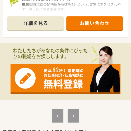
■JR御殿場線の足柄駅から徒歩2分という、非常にアクセスしや
すい好立地にある薬局です。
■近隣の痛みのクリニック（ペインクリニック）を主な応需医療
機関としています。
詳細を見る
お問い合わせ
■1日の処方箋枚数は35枚から40枚程度で、現在は薬剤師1名と
事務員1名で運営しています。
【想定される業務内容】
■痛みのクリニックからの処方箋に基づき、調剤業務、監査業
わたしたちがあなたの条件にぴった
務、服薬指導を一通りご担当いただきます。
りの職場をお探しします。
■ペインクリニック領域の専門的な薬剤に関する知識を活かし、
患者様への適切な情報提供を行います。
■薬剤師1名体制となるため、医薬品の在庫管理や発注業務など
も含めて幅広くお任せします。
【職場環境と雰囲気】
■薬剤師1名と事務員1名の少数精鋭体制ですので、事務スタッ
フと密に連携して業務を進めます。
■処方箋枚数が比較的落ち着いているため、患者様一人ひとりの
お話にじっくりと耳を傾けられます。
■1名体制ですが、グループ全体のヘルプ体制が整っているため、
お休みの際も安心です。