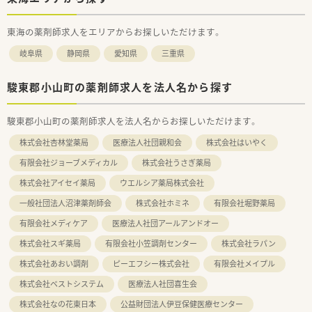
東海の薬剤師求人をエリアからお探しいただけます。
岐阜県
静岡県
愛知県
三重県
駿東郡小山町の薬剤師求人を法人名から探す
駿東郡小山町の薬剤師求人を法人名からお探しいただけます。
株式会社杏林堂薬局
医療法人社団親和会
株式会社はいやく
有限会社ジョーブメディカル
株式会社うさぎ薬局
株式会社アイセイ薬局
ウエルシア薬局株式会社
一般社団法人沼津薬剤師会
株式会社ホミネ
有限会社堀野薬局
有限会社メディケア
医療法人社団アールアンドオー
株式会社スギ薬局
有限会社小笠調剤センター
株式会社ラパン
株式会社あおい調剤
ピーエフシー株式会社
有限会社メイプル
株式会社ベストシステム
医療法人社団喜生会
株式会社なの花東日本
公益財団法人伊豆保健医療センター