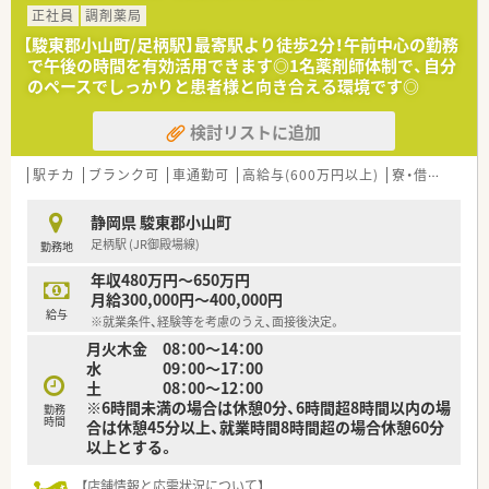
正社員
調剤薬局
【駿東郡小山町/足柄駅】最寄駅より徒歩2分！午前中心の勤務
で午後の時間を有効活用できます◎1名薬剤師体制で、自分
のペースでしっかりと患者様と向き合える環境です◎
検討リストに追加
駅チカ
ブランク可
車通勤可
高給与(600万円以上)
寮・借上社宅あり
静岡県 駿東郡小山町
足柄駅 (JR御殿場線)
勤務地
年収480万円～650万円
月給300,000円～400,000円
給与
※就業条件、経験等を考慮のうえ、面接後決定。
月火木金 08：00～14：00
水 09：00～17：00
土 08：00～12：00
※6時間未満の場合は休憩0分、6時間超8時間以内の場
勤務
時間
合は休憩45分以上、就業時間8時間超の場合休憩60分
以上とする。
【店舗情報と応需状況について】