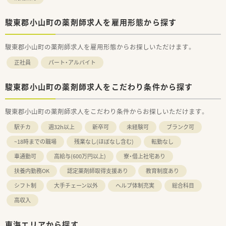
駿東郡小山町の薬剤師求人を雇用形態から探す
駿東郡小山町の薬剤師求人を雇用形態からお探しいただけます。
正社員
パート・アルバイト
駿東郡小山町の薬剤師求人をこだわり条件から探す
駿東郡小山町の薬剤師求人をこだわり条件からお探しいただけます。
駅チカ
週32h以上
新卒可
未経験可
ブランク可
~18時までの職場
残業なし(ほぼなし含む)
転勤なし
車通勤可
高給与(600万円以上)
寮・借上社宅あり
扶養内勤務OK
認定薬剤師取得支援あり
教育制度あり
シフト制
大手チェーン以外
ヘルプ体制充実
総合科目
高収入
東海エリアから探す