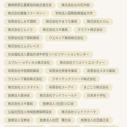
静岡県厚生農業協同組合連合会
株式会社なの花中部
株式会社鶴亀ファーマシー
学校法人国際医療福祉大学
有限会社しみず調剤
株式会社やまうち薬局
株式会社ヒロム
株式会社どんぐり
株式会社スギ薬局
クラフト株式会社
有限会社岩下調剤薬局
ウエルシア薬局株式会社
株式会社エムズレイズ
社会福祉法人農協共済中伊豆リハビリテーションセンター
スブルー・メディカル株式会社
株式会社クリエイトエス・ディー
有限会社中宿調剤薬局
有限会社修善寺薬局
有限会社ユタカ薬局
ウエルシア薬局株式会社
クオリテックファーマ株式会社
株式会社ユニスマイル
有限会社ユーアイ
まごころ株式会社
医療法人徳洲会
株式会社グッドフィールド
日本赤十字社
株式会社スギ薬局
医療法人（社団）川口会
公益社団法人地域医療振興協会
株式会社ジェイファーマ
医療法人宝美会
医療法人社団 種光会
医療法人社団進正会