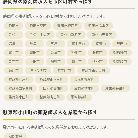
静岡県の薬剤師求人を市区町村から探す
静岡県の薬剤師求人を市区町村からお探しいただけます。
静岡市
静岡市葵区
静岡市駿河区
静岡市清水区
浜松市
浜松市中央区
浜松市浜名区
浜松市天竜区
沼津市
熱海市
三島市
富士宮市
伊東市
島田市
富士市
磐田市
焼津市
掛川市
藤枝市
御殿場市
袋井市
下田市
裾野市
湖西市
伊豆市
御前崎市
菊川市
伊豆の国市
牧之原市
賀茂郡東伊豆町
賀茂郡河津町
賀茂郡南伊豆町
賀茂郡松崎町
賀茂郡西伊豆町
田方郡函南町
駿東郡清水町
駿東郡長泉町
駿東郡小山町
榛原郡吉田町
周智郡森町
駿東郡小山町の薬剤師求人を業種から探す
駿東郡小山町の薬剤師求人を業種からお探しいただけます。
調剤薬局