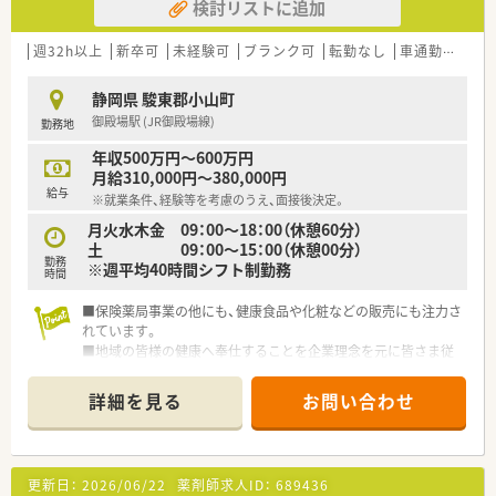
検討リストに追加
週32h以上
新卒可
未経験可
ブランク可
転勤なし
車通勤可
高給
静岡県 駿東郡小山町
御殿場駅 (JR御殿場線)
勤務地
年収500万円～600万円
月給310,000円～380,000円
給与
※就業条件、経験等を考慮のうえ、面接後決定。
月火水木金 09：00～18：00（休憩60分）
土 09：00～15：00（休憩00分）
勤務
※週平均40時間シフト制勤務
時間
■保険薬局事業の他にも、健康食品や化粧などの販売にも注力さ
れています。
■地域の皆様の健康へ奉仕することを企業理念を元に皆さま従
事されております。
詳細を見る
お問い合わせ
更新日：
2026/06/22
薬剤師求人ID：
689436