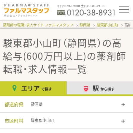
平日9：30-19：00 土日10：00-19：00
薬剤師の転職・求人サイト ファルマスタッフ
静岡県
駿東郡小山町
高給
駿東郡小山町（静岡県）の高
給与(600万円以上)
の薬剤師
転職・求人情報一覧
エリア
駅
で探す
から探す
都道府県
静岡県
市区町村
駿東郡小山町