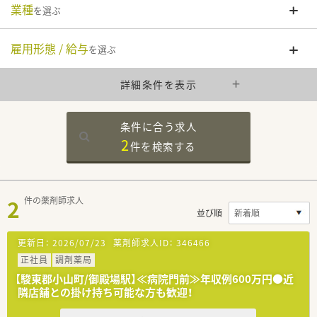
業種
を選ぶ
雇用形態 / 給与
を選ぶ
詳細条件を表示
条件に合う求人
2
件を
検索する
2
件の薬剤師求人
並び順
更新日：
2026/07/23
薬剤師求人ID：
346466
正社員
調剤薬局
【駿東郡小山町/御殿場駅】≪病院門前≫年収例600万円●近
隣店舗との掛け持ち可能な方も歓迎！