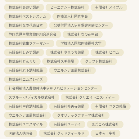
株式会社あおい調剤
ピーエフシー株式会社
有限会社メイプル
株式会社ベストシステム
医療法人社団喜生会
株式会社なの花東日本
公益財団法人伊豆保健医療センター
静岡県厚生農業協同組合連合会
株式会社なの花中部
株式会社鶴亀ファーマシー
学校法人国際医療福祉大学
有限会社しみず調剤
株式会社やまうち薬局
株式会社ヒロム
株式会社どんぐり
株式会社スギ薬局
クラフト株式会社
有限会社岩下調剤薬局
ウエルシア薬局株式会社
株式会社エムズレイズ
社会福祉法人農協共済中伊豆リハビリテーションセンター
スブルー・メディカル株式会社
株式会社クリエイトエス・ディー
有限会社中宿調剤薬局
有限会社修善寺薬局
有限会社ユタカ薬局
ウエルシア薬局株式会社
クオリテックファーマ株式会社
株式会社ユニスマイル
有限会社ユーアイ
まごころ株式会社
医療法人徳洲会
株式会社グッドフィールド
日本赤十字社