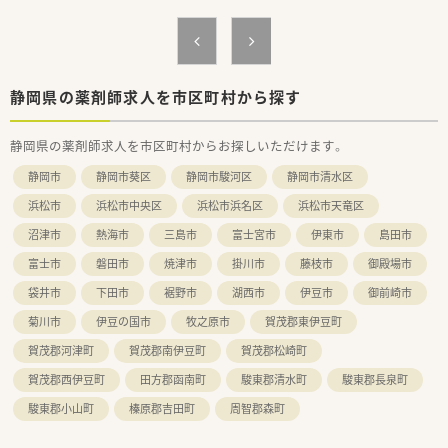
静岡県の薬剤師求人を市区町村から探す
静岡県の薬剤師求人を市区町村からお探しいただけます。
静岡市
静岡市葵区
静岡市駿河区
静岡市清水区
浜松市
浜松市中央区
浜松市浜名区
浜松市天竜区
沼津市
熱海市
三島市
富士宮市
伊東市
島田市
富士市
磐田市
焼津市
掛川市
藤枝市
御殿場市
袋井市
下田市
裾野市
湖西市
伊豆市
御前崎市
菊川市
伊豆の国市
牧之原市
賀茂郡東伊豆町
賀茂郡河津町
賀茂郡南伊豆町
賀茂郡松崎町
賀茂郡西伊豆町
田方郡函南町
駿東郡清水町
駿東郡長泉町
駿東郡小山町
榛原郡吉田町
周智郡森町