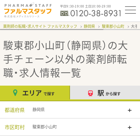
平日9：30-19：00 土日10：00-19：00
薬剤師の転職・求人サイト ファルマスタッフ
静岡県
駿東郡小山町
大手
駿東郡小山町（静岡県）の大
手チェーン以外
の薬剤師転
職・求人情報一覧
エリア
駅
で探す
から探す
都道府県
静岡県
市区町村
駿東郡小山町