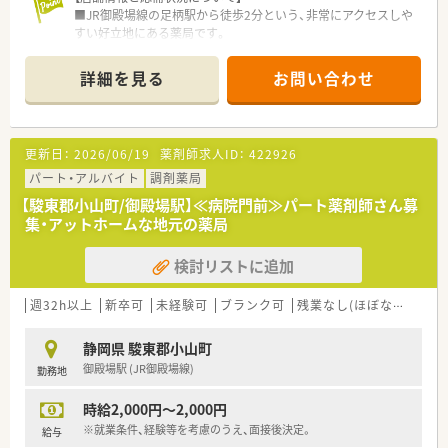
■JR御殿場線の足柄駅から徒歩2分という、非常にアクセスしや
すい好立地にある薬局です。
■近隣の痛みのクリニック（ペインクリニック）を主な応需医療
機関としています。
詳細を見る
お問い合わせ
■1日の処方箋枚数は35枚から40枚程度で、現在は薬剤師1名と
事務員1名で運営しています。
【想定される業務内容】
更新日：
2026/06/19
薬剤師求人ID：
422926
■痛みのクリニックからの処方箋に基づき、調剤業務、監査業
務、服薬指導を一通りご担当いただきます。
パート・アルバイト
調剤薬局
■ペインクリニック領域の専門的な薬剤に関する知識を活かし、
【駿東郡小山町/御殿場駅】≪病院門前≫パート薬剤師さん募
患者様への適切な情報提供を行います。
集・アットホームな地元の薬局
■薬剤師1名体制となるため、医薬品の在庫管理や発注業務など
も含めて幅広くお任せします。
検討リストに追加
【職場環境と雰囲気】
■薬剤師1名と事務員1名の少数精鋭体制ですので、事務スタッ
週32h以上
新卒可
未経験可
ブランク可
残業なし(ほぼなし含む)
フと密に連携して業務を進めます。
■処方箋枚数が比較的落ち着いているため、患者様一人ひとりの
静岡県 駿東郡小山町
お話にじっくりと耳を傾けられます。
御殿場駅 (JR御殿場線)
勤務地
■1名体制ですが、グループ全体のヘルプ体制が整っているため、
お休みの際も安心です。
時給2,000円～2,000円
※就業条件、経験等を考慮のうえ、面接後決定。
給与