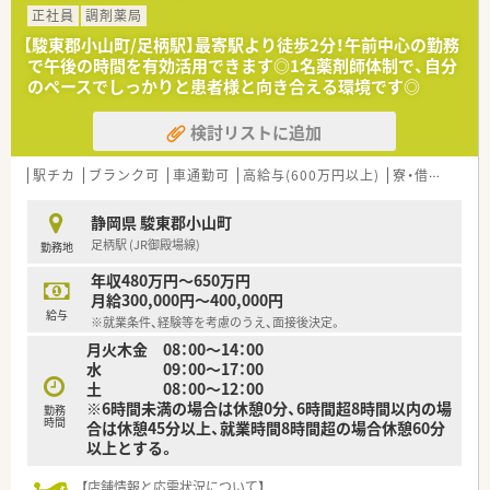
正社員
調剤薬局
【駿東郡小山町/足柄駅】最寄駅より徒歩2分！午前中心の勤務
で午後の時間を有効活用できます◎1名薬剤師体制で、自分
のペースでしっかりと患者様と向き合える環境です◎
検討リストに追加
駅チカ
ブランク可
車通勤可
高給与(600万円以上)
寮・借上社宅あり
静岡県 駿東郡小山町
足柄駅 (JR御殿場線)
勤務地
年収480万円～650万円
月給300,000円～400,000円
給与
※就業条件、経験等を考慮のうえ、面接後決定。
月火木金 08：00～14：00
水 09：00～17：00
土 08：00～12：00
※6時間未満の場合は休憩0分、6時間超8時間以内の場
勤務
時間
合は休憩45分以上、就業時間8時間超の場合休憩60分
以上とする。
【店舗情報と応需状況について】