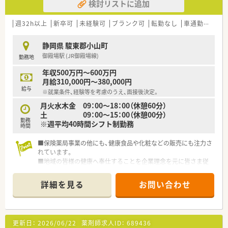
検討リストに追加
週32h以上
新卒可
未経験可
ブランク可
転勤なし
車通勤可
高給
静岡県 駿東郡小山町
御殿場駅 (JR御殿場線)
勤務地
年収500万円～600万円
月給310,000円～380,000円
給与
※就業条件、経験等を考慮のうえ、面接後決定。
月火水木金 09：00～18：00（休憩60分）
土 09：00～15：00（休憩00分）
勤務
※週平均40時間シフト制勤務
時間
■保険薬局事業の他にも、健康食品や化粧などの販売にも注力さ
れています。
■地域の皆様の健康へ奉仕することを企業理念を元に皆さま従
事されております。
詳細を見る
お問い合わせ
更新日：
2026/06/22
薬剤師求人ID：
689436