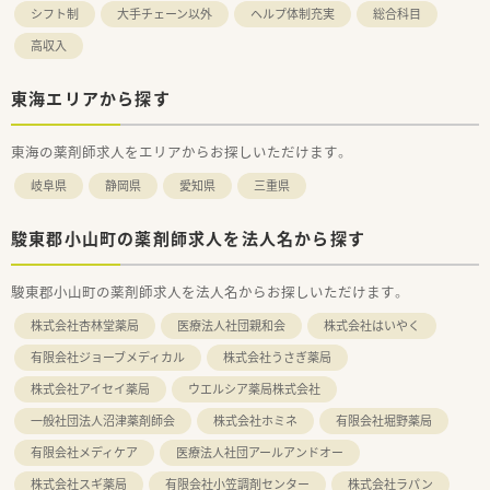
シフト制
大手チェーン以外
ヘルプ体制充実
総合科目
高収入
東海エリアから探す
東海の薬剤師求人をエリアからお探しいただけます。
岐阜県
静岡県
愛知県
三重県
駿東郡小山町の薬剤師求人を法人名から探す
駿東郡小山町の薬剤師求人を法人名からお探しいただけます。
株式会社杏林堂薬局
医療法人社団親和会
株式会社はいやく
有限会社ジョーブメディカル
株式会社うさぎ薬局
株式会社アイセイ薬局
ウエルシア薬局株式会社
一般社団法人沼津薬剤師会
株式会社ホミネ
有限会社堀野薬局
有限会社メディケア
医療法人社団アールアンドオー
株式会社スギ薬局
有限会社小笠調剤センター
株式会社ラパン