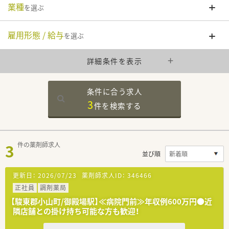
業種
を選ぶ
雇用形態 / 給与
を選ぶ
詳細条件を表示
条件に合う求人
3
件を
検索する
3
件の薬剤師求人
並び順
更新日：
2026/07/23
薬剤師求人ID：
346466
正社員
調剤薬局
【駿東郡小山町/御殿場駅】≪病院門前≫年収例600万円●近
隣店舗との掛け持ち可能な方も歓迎！