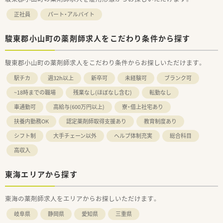
正社員
パート・アルバイト
駿東郡小山町の薬剤師求人をこだわり条件から探す
駿東郡小山町の薬剤師求人をこだわり条件からお探しいただけます。
駅チカ
週32h以上
新卒可
未経験可
ブランク可
~18時までの職場
残業なし(ほぼなし含む)
転勤なし
車通勤可
高給与(600万円以上)
寮・借上社宅あり
扶養内勤務OK
認定薬剤師取得支援あり
教育制度あり
シフト制
大手チェーン以外
ヘルプ体制充実
総合科目
高収入
東海エリアから探す
東海の薬剤師求人をエリアからお探しいただけます。
岐阜県
静岡県
愛知県
三重県