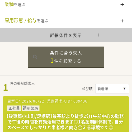
業種
を選ぶ
雇用形態 / 給与
を選ぶ
詳細条件を表示
条件に合う求人
1
件を
検索する
1
件の薬剤師求人
並び順
更新日：
2026/06/22
薬剤師求人ID：
689436
正社員
調剤薬局
【駿東郡小山町/足柄駅】最寄駅より徒歩2分！午前中心の勤務
で午後の時間を有効活用できます◎1名薬剤師体制で、自分
のペースでしっかりと患者様と向き合える環境です◎