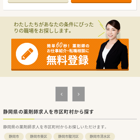
事務員1名で運営しています。
【想定される業務内容】
■痛みのクリニックからの処方箋に基づき、調剤業務、監査業
わたしたちがあなたの条件にぴった
務、服薬指導を一通りご担当いただきます。
りの職場をお探しします。
■ペインクリニック領域の専門的な薬剤に関する知識を活かし、
患者様への適切な情報提供を行います。
■薬剤師1名体制となるため、医薬品の在庫管理や発注業務など
も含めて幅広くお任せします。
【職場環境と雰囲気】
■薬剤師1名と事務員1名の少数精鋭体制ですので、事務スタッ
フと密に連携して業務を進めます。
■処方箋枚数が比較的落ち着いているため、患者様一人ひとりの
お話にじっくりと耳を傾けられます。
■1名体制ですが、グループ全体のヘルプ体制が整っているため、
お休みの際も安心です。
静岡県の薬剤師求人を市区町村から探す
静岡県の薬剤師求人を市区町村からお探しいただけます。
静岡市
静岡市葵区
静岡市駿河区
静岡市清水区