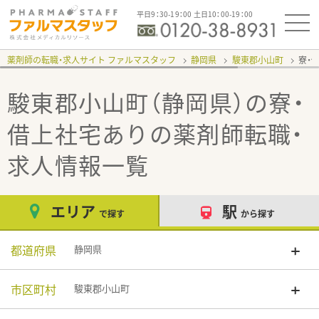
平日9：30-19：00 土日10：00-19：00
薬剤師の転職・求人サイト ファルマスタッフ
静岡県
駿東郡小山町
寮・
駿東郡小山町（静岡県）の寮・
借上社宅あり
の薬剤師転職・
求人情報一覧
エリア
駅
で探す
から探す
都道府県
静岡県
市区町村
駿東郡小山町