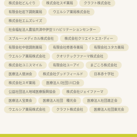
株式会社どんぐり
株式会社スギ薬局
クラフト株式会社
有限会社岩下調剤薬局
ウエルシア薬局株式会社
株式会社エムズレイズ
社会福祉法人農協共済中伊豆リハビリテーションセンター
スブルー・メディカル株式会社
株式会社クリエイトエス・ディー
有限会社中宿調剤薬局
有限会社修善寺薬局
有限会社ユタカ薬局
ウエルシア薬局株式会社
クオリテックファーマ株式会社
株式会社ユニスマイル
有限会社ユーアイ
まごころ株式会社
医療法人徳洲会
株式会社グッドフィールド
日本赤十字社
株式会社スギ薬局
医療法人（社団）川口会
公益社団法人地域医療振興協会
株式会社ジェイファーマ
医療法人宝美会
医療法人社団 種光会
医療法人社団進正会
ウエルシア薬局株式会社
クラフト株式会社
医療法人社団東光会