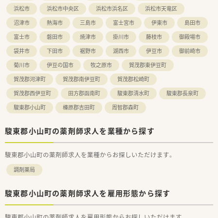
浜松市
浜松市中央区
浜松市浜名区
浜松市天竜区
沼津市
熱海市
三島市
富士宮市
伊東市
島田市
富士市
磐田市
焼津市
掛川市
藤枝市
御殿場市
袋井市
下田市
裾野市
湖西市
伊豆市
御前崎市
菊川市
伊豆の国市
牧之原市
賀茂郡東伊豆町
賀茂郡河津町
賀茂郡南伊豆町
賀茂郡松崎町
賀茂郡西伊豆町
田方郡函南町
駿東郡清水町
駿東郡長泉町
駿東郡小山町
榛原郡吉田町
周智郡森町
駿東郡小山町の薬剤師求人を業種から探す
駿東郡小山町の薬剤師求人を業種からお探しいただけます。
調剤薬局
駿東郡小山町の薬剤師求人を雇用形態から探す
駿東郡小山町の薬剤師求人を雇用形態からお探しいただけます。