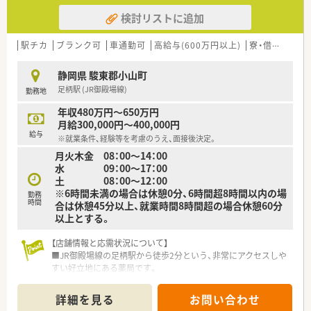
検討リストに追加
駅チカ
ブランク可
車通勤可
高給与(600万円以上)
寮・借上社宅あり
静岡県 駿東郡小山町
足柄駅 (JR御殿場線)
勤務地
年収480万円～650万円
月給300,000円～400,000円
給与
※就業条件、経験等を考慮のうえ、面接後決定。
月火木金 08：00～14：00
水 09：00～17：00
土 08：00～12：00
※6時間未満の場合は休憩0分、6時間超8時間以内の場
勤務
時間
合は休憩45分以上、就業時間8時間超の場合休憩60分
以上とする。
【店舗情報と応需状況について】
■JR御殿場線の足柄駅から徒歩2分という、非常にアクセスしや
すい好立地にある薬局です。
■近隣の痛みのクリニック（ペインクリニック）を主な応需医療
機関としています。
詳細を見る
お問い合わせ
■1日の処方箋枚数は35枚から40枚程度で、現在は薬剤師1名と