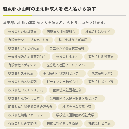
駿東郡小山町の薬剤師求人を法人名から探す
駿東郡小山町の薬剤師求人を法人名からお探しいただけます。
株式会社杏林堂薬局
医療法人社団親和会
株式会社はいやく
有限会社ジョーブメディカル
株式会社うさぎ薬局
株式会社アイセイ薬局
ウエルシア薬局株式会社
一般社団法人沼津薬剤師会
株式会社ホミネ
有限会社堀野薬局
有限会社メディケア
医療法人社団アールアンドオー
株式会社スギ薬局
有限会社小笠調剤センター
株式会社ラパン
株式会社あおい調剤
ピーエフシー株式会社
有限会社メイプル
株式会社ベストシステム
医療法人社団喜生会
株式会社なの花東日本
公益財団法人伊豆保健医療センター
静岡県厚生農業協同組合連合会
株式会社なの花中部
株式会社鶴亀ファーマシー
学校法人国際医療福祉大学
有限会社しみず調剤
株式会社やまうち薬局
株式会社ヒロム