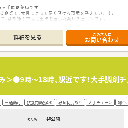
る大手調剤薬局です。
ある企業で、女性にとって長く働ける環境を整えています。
して、薬剤師の育成に重点を置いた薬局チェーンです。
この求人に
詳細を見る
お問い合わせ
休み＞●9時～18時、駅近です！大手調剤
車通勤可
扶養内勤務OK
教育制度あり
大手チェーン
総合
非公開
法人名