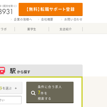
00
（祝日を除く）
【無料】転職サポート登録
企業の皆様へ
会社概要
お問い合わせ
マラボ
薬学生
支店紹介
駅
から探す
条件に合う求人
与
を選ぶ
7
件を
検索する