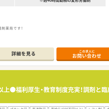
※週40時間勤務の変形労働制
調剤薬局です！
この求人に
詳細を見る
お問い合わせ
舗以上●福利厚生・教育制度充実！調剤と臨
験可
ブランク可
車通勤可
高給与(600万円以上)
シフト制