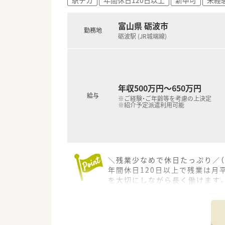
富山県 砺波市
勤務地
砺波駅 (JR城端線)
年収500万円～650万円
給与
※ご経験・ご年齢等を考慮の上決定
※紹介予定派遣利用可能
＼残業少なめで休日たっぷり／（
年間休日120日以上で残業は月
を大切にしながら長く働けます
＊------------------------------
【店舗情報と応需状況について】
■砺波駅から徒歩10分ほどの場