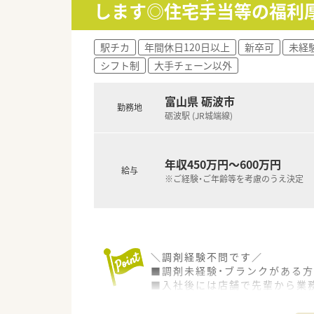
します◎住宅手当等の福利
駅チカ
年間休日120日以上
新卒可
未経
シフト制
大手チェーン以外
富山県 砺波市
勤務地
砺波駅 (JR城端線)
年収450万円～600万円
給与
※ご経験・ご年齢等を考慮のうえ決定
＼調剤経験不問です／
■調剤未経験・ブランクがある方
■入社後には店舗で先輩から業
■5～6名の薬剤師様が在席して
■新卒の方も歓迎しています！「