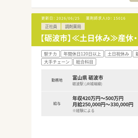
■主に近隣の眼科クリニックから
■薬局内は薬剤師2名と数名の
更新日：
2026/06/25
薬剤師求人ID：
15016
【募集背景と求める人物像につい
正社員
調剤薬局
■今回は体制強化に伴う募集と
■眼科の専門性を学びたい意欲
【砺波市】≪土日休み≫産休
■年齢は60歳まで応募が可能
【法人特徴について】
駅チカ
年間休日120日以上
土日祝休み
■県内を中心に50店舗以上を
大手チェーン
総合科目
■親会社が臨床検査事業を手が
■女性の専務が在籍しており働
富山県 砺波市
勤務地
砺波駅 (JR城端線)
年収420万円～500万円
月給250,000円～330,000円
給与
※経験による