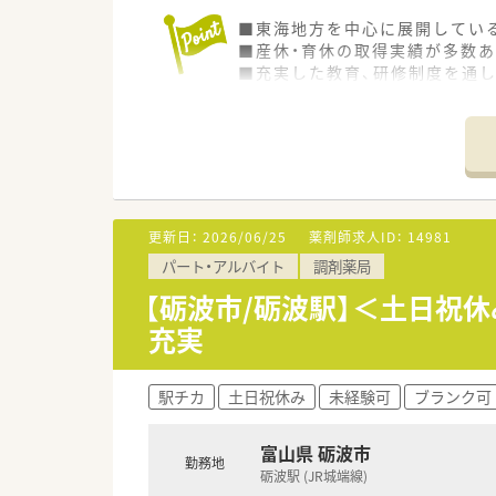
■東海地方を中心に展開してい
■産休・育休の取得実績が多数
■充実した教育、研修制度を通
更新日：
2026/06/25
薬剤師求人ID：
14981
パート・アルバイト
調剤薬局
【砺波市/砺波駅】＜土日祝
充実
駅チカ
土日祝休み
未経験可
ブランク可
富山県 砺波市
勤務地
砺波駅 (JR城端線)