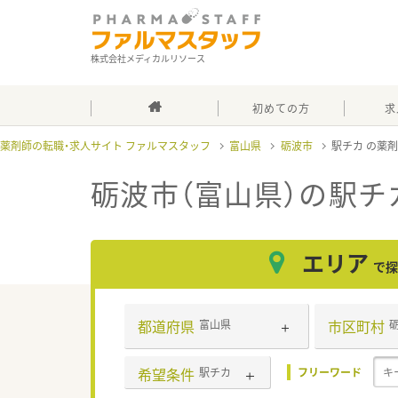
株式会社メディカルリソース
初めての方
求
薬剤師の転職・求人サイト ファルマスタッフ
富山県
砺波市
駅チカ
砺波市（富山県）の駅チ
エリア
で探
都道府県
市区町村
富山県
希望条件
駅チカ
フリーワード