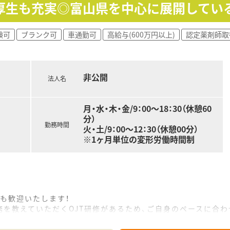
厚生も充実◎富山県を中心に展開してい
験可
ブランク可
車通勤可
高給与(600万円以上)
認定薬剤師取
非公開
法人名
月・水・木・金/9：00～18：30（休憩60
分）
勤務時間
火・土/9：00～12：30（休憩00分）
※1ヶ月単位の変形労働時間制
も歓迎いたします！
務を教えていただくOJT研修があるため、ご自身のペースに合
おり、1人になることはなく、安心してご勤務いただけます◎
新人薬剤師研修評価シート」をもとに3ヵ月後、半年後、1年後