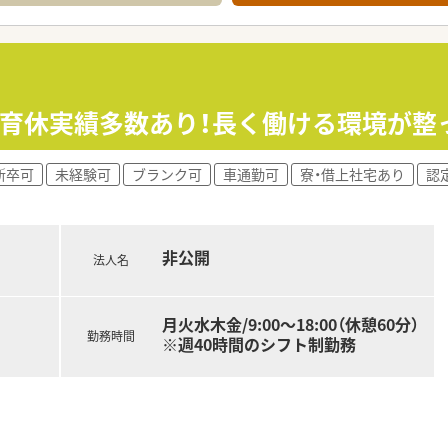
処方箋を応需しており、1日あたりの枚数は40枚から50枚ほ
事務員が在籍しており、少人数でアットホームな落ち着いた環境
て】
なっており、周囲と協力しながら円滑に業務を進められる方を求
のある方や、地域に密着して患者様に寄り添った対応ができる方
・育休実績多数あり！長く働ける環境が整
となっており、普通自動車の運転ができる方を対象として募集を
新卒可
未経験可
ブランク可
車通勤可
寮・借上社宅あり
認
展開しており、北陸地方において最大級の規模を誇る安定した企
けているため経営基盤が非常に強固であり、安心して長く勤める
き方への理解が深く、実際に女性職員の比率が非常に高いことが
非公開
法人名
月火水木金/9:00～18:00（休憩60分）
勤務時間
※週40時間のシフト制勤務