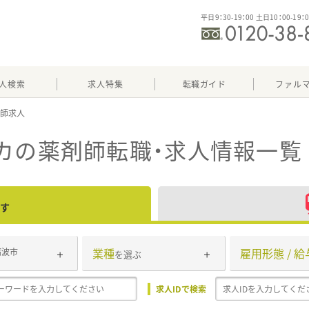
平日9：30-19：00 土日10：00-19：
人検索
求人特集
転職ガイド
ファル
カ
の薬剤師転職・求人情報一覧
す
業種
雇用形態 / 給
砺波市
を選ぶ
求人IDで検索