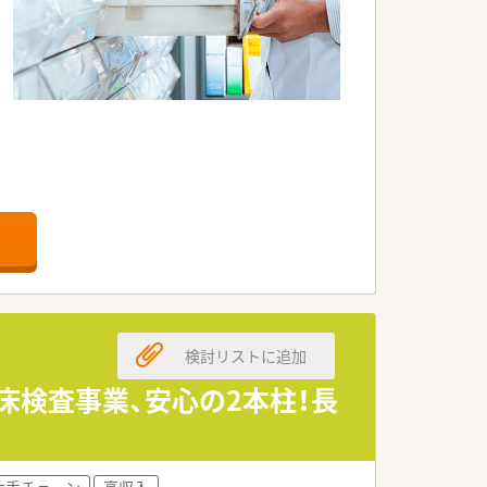
検討リストに追加
床検査事業、安心の2本柱！長
大手チェーン
高収入