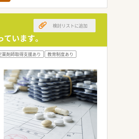
どとなります。
となっています。
検討リストに追加
めています。
が最適です。
っています。
行っています。
定薬剤師取得支援あり
教育制度あり
業です。
ことができます。
大きな特徴です。