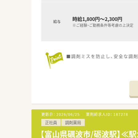
時給1,800円～2,300円
給与
※ご経験・ご勤務条件等考慮の上決定
■調剤ミスを防止し、安全な調
更新日：
2026/06/25
薬剤師求人ID：
187278
正社員
調剤薬局
【富山県礪波市/砺波駅】≪