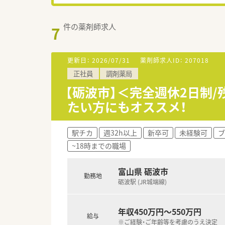
件の薬剤師求人
7
更新日：
2026/07/31
薬剤師求人ID：
207018
正社員
調剤薬局
【砺波市】＜完全週休2日制
たい方にもオススメ！
駅チカ
週32h以上
新卒可
未経験可
ブ
~18時までの職場
富山県 砺波市
勤務地
砺波駅 (JR城端線)
年収450万円～550万円
給与
※ご経験・ご年齢等を考慮のうえ決定