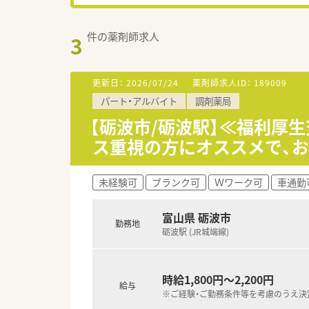
件の薬剤師求人
3
更新日：
2026/07/24
薬剤師求人ID：
189009
パート・アルバイト
調剤薬局
【砺波市/砺波駅】≪福利厚
ス重視の方にオススメで、
未経験可
ブランク可
Ｗワーク可
車通勤
富山県 砺波市
勤務地
砺波駅 (JR城端線)
時給1,800円～2,200円
給与
※ご経験・ご勤務条件等を考慮のうえ決