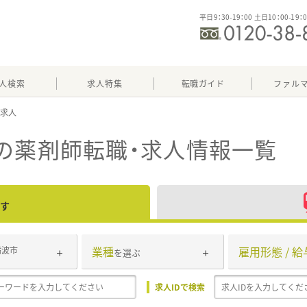
平日9：30-19：00 土日10：00-19：
人検索
求人特集
転職ガイド
ファル
の薬剤師転職・求人情報一覧
す
業種
雇用形態 / 給
砺波市
を選ぶ
求人IDで検索