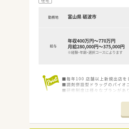
富山県 砺波市
勤務地
年収400万円～770万円
月給280,000円～375,000円
給与
※経験・年齢・選択コースによります
■毎年100 店舗以上新規出店
■調剤併設型ドラッグのパイオニ
■研修制度は様々なプランがあ
■店舗で活躍する従業員、社外
されています
■総合薬剤師・調剤薬剤師（土日
■調剤併設型だけでなく「医療モ
■在宅医療にも積極的取り組んで
■「プラチナくるみん認定企業」