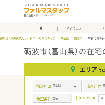
株式会社メディカルリソース
初めての方
求
薬剤師の転職・求人サイト ファルマスタッフ
富山県
砺波市
在宅
砺波市（富山県）の在宅
エリア
で探
都道府県
市区町村
富山県
希望条件
在宅
フリーワード