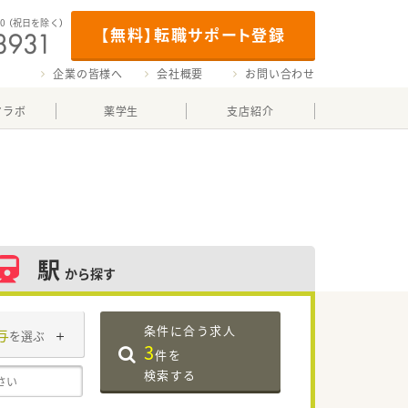
00
（祝日を除く）
【無料】転職サポート登録
企業の皆様へ
会社概要
お問い合わせ
マラボ
薬学生
支店紹介
駅
から探す
条件に合う求人
与
を選ぶ
3
件を
検索する