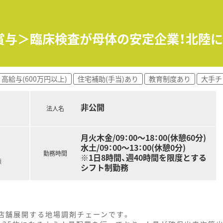
評価制度、キャリア支援制度等があるのも特徴です
の賞与＞臨床検査が母体の安定企業！北陸に
高給与(600万円以上)
住宅補助(手当)あり
教育制度あり
大手チ
非公開
法人名
月火木金/09：00～18：00(休憩60分)
水土/09：00～13：00(休憩0分)
勤務時間
※1日8時間、週40時間を限度とする
額
シフト制勤務
店舗展開する地場調剤チェーンです。