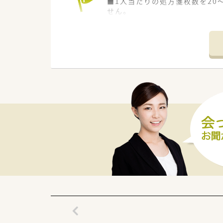
■1人当たりの処方箋枚数を20
せん。
■母体に臨床検査会社をもち、