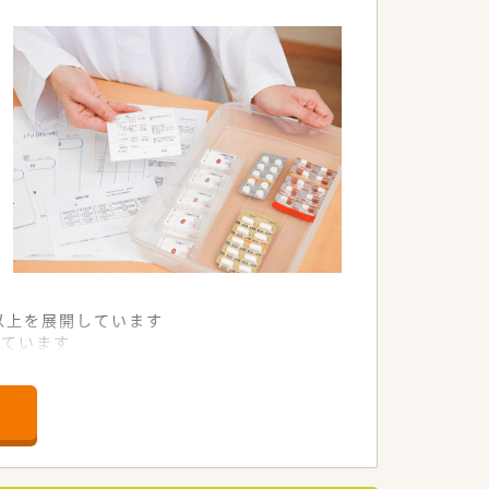
舗以上を展開しています
れています
て様々な活躍ができるフィールドを用意
舗」など様々な店舗を運営しています
最多の51店舗設置しています
一人ひとりが働きやすい環境が整備されて