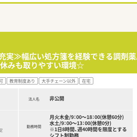
生充実≫幅広い処方箋を経験できる調剤薬
お休みも取りやすい環境☆
可
教育制度あり
大手チェーン以外
在宅
非公開
法人名
月火木金/9：00～18：00(休憩60分)
水土/9：00～13：00(休憩0分)
勤務時間
※1日8時間、週40時間を限度とする
定
シフト制勤務