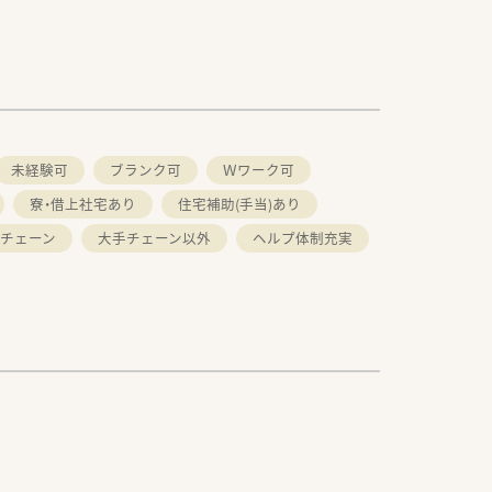
未経験可
ブランク可
Ｗワーク可
寮・借上社宅あり
住宅補助(手当)あり
チェーン
大手チェーン以外
ヘルプ体制充実