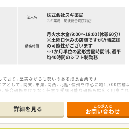
株式会社スギ薬局
法人名
スギ薬局 砺波総合病院前店
月火水木金/9:00～18:00（休憩60分）
※土曜日休みの店舗ですが近隣応援
の可能性がございます
勤務時間
※1か月単位の変形労働時間制、週平
均40時間のシフト制勤務
をしており、堅実ながらも勢いのある成長企業です
アとして、関東、東海、関西、北陸・信州を中心に約1,700店
り、集合研修だけでなく任意で受講可能な研修も幅広く用意さ
で活躍する従業員、将来経営幹部となる従業員など、薬剤師とし
この求人に
休み・19時までの勤務）どちらかの働き方を選択できます
詳細を見る
お問い合わせ
ール・クリニック併設店舗」「敷地内薬局」「訪問調剤特化型店
おり「訪問調剤特化型店舗」を50店舗以上、無菌調剤室は業界
「健康経営優良法人2023（大規模法人部門）認定」等を取得し