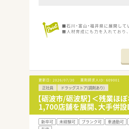
■石川・富山・福井県に展開して
■人材育成にも力を入れており、
更新日：
2026/07/30
薬剤師求人ID：
609001
正社員
ドラッグストア(調剤あり)
【砺波市/砺波駅】＜残業ほぼ
1,700店舗を展開、大手併
新卒可
未経験可
ブランク可
車通勤可
在宅