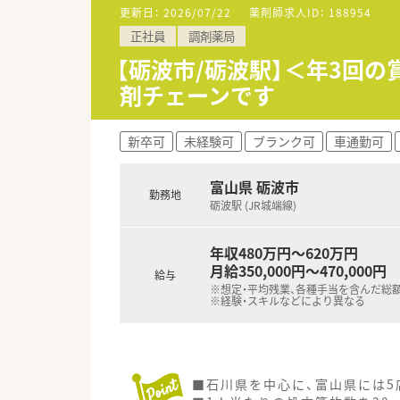
います
更新日：
2026/07/22
薬剤師求人ID：
188954
■充実した研修制度、人事制度、
正社員
調剤薬局
【砺波市/砺波駅】＜年3回
剤チェーンです
新卒可
未経験可
ブランク可
車通勤可
富山県 砺波市
勤務地
砺波駅 (JR城端線)
年収480万円～620万円
月給350,000円～470,000円
給与
※想定・平均残業、各種手当を含んだ総
※経験・スキルなどにより異なる
■石川県を中心に、富山県には5