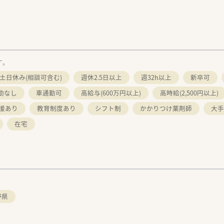
す。
土日休み(相談可含む)
週休2.5日以上
週32h以上
新卒可
勤なし
車通勤可
高給与(600万円以上)
高時給(2,500円以上)
援あり
教育制度あり
シフト制
かかりつけ薬剤師
大手
在宅
野県