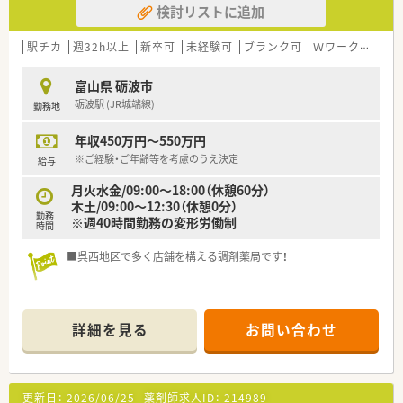
検討リストに追加
駅チカ
週32h以上
新卒可
未経験可
ブランク可
Ｗワーク可
車
富山県 砺波市
砺波駅 (JR城端線)
勤務地
年収450万円～550万円
※ご経験・ご年齢等を考慮のうえ決定
給与
月火水金/09:00～18:00（休憩60分）
木土/09:00～12:30（休憩0分）
勤務
※週40時間勤務の変形労働制
時間
■呉西地区で多く店舗を構える調剤薬局です！
詳細を見る
お問い合わせ
更新日：
2026/06/25
薬剤師求人ID：
214989