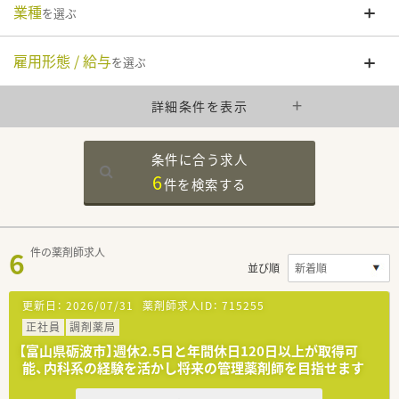
業種
を選ぶ
雇用形態 / 給与
を選ぶ
詳細条件を表示
条件に合う求人
6
件を
検索する
6
件の薬剤師求人
並び順
更新日：
2026/07/31
薬剤師求人ID：
715255
正社員
調剤薬局
【富山県砺波市】週休2.5日と年間休日120日以上が取得可
能、内科系の経験を活かし将来の管理薬剤師を目指せます