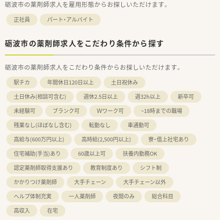
砺波市の薬剤師求人を雇用形態からお探しいただけます。
正社員
パート・アルバイト
砺波市の薬剤師求人をこだわり条件から探す
砺波市の薬剤師求人をこだわり条件からお探しいただけます。
駅チカ
年間休日120日以上
土日祝休み
土日休み(相談可含む)
週休2.5日以上
週32h以上
新卒可
未経験可
ブランク可
Ｗワーク可
~18時までの職場
残業なし(ほぼなし含む)
転勤なし
車通勤可
高給与(600万円以上)
高時給(2,500円以上)
寮・借上社宅あり
住宅補助(手当)あり
60歳以上可
扶養内勤務OK
認定薬剤師取得支援あり
教育制度あり
シフト制
かかりつけ薬剤師
大手チェーン
大手チェーン以外
ヘルプ体制充実
一人薬剤師
夜間のみ
総合科目
高収入
在宅