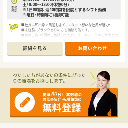
土/ 9:00～13:00(休憩0分)
勤務
※1日8時間、週40時間を限度とするシフト勤務
時間
※曜日・時間等ご相談可能
■社長は卸出身で風通しよく、スタッフ想いな社風が魅力！
■未経験・ブランクありの方も相談可能です。
■勤務日数・時間はご相談いただけます。Ｗワークやご家庭との
ご都合に合わせて、お気軽にお問合せください。
詳細を見る
お問い合わせ
わたしたちがあなたの条件にぴった
りの職場をお探しします。