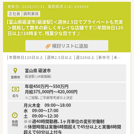
の処方箋を1日20から30枚程度応需しています。
更新日：
2026/07/31
薬剤師求人ID：
639659
■福野駅から車で10分ほどの場所に位置しており、マイカー通
勤が可能なので毎日の通勤も非常にスムーズです。
正社員
調剤薬局
■現在店舗では薬剤師1名と事務員1名が正社員として在籍して
【富山県砺波市/砺波駅】＜週休2.5日でプライベートも充実
おり、医薬品の採用品目数は725品目となります。
＞開局して数年の新しくキレイな店舗です◎年間休日120
日以上！18時まで、残業少な目です♪
【法人特徴について】
■北陸エリア最大手の医薬品卸で支店長を務めた経験を持つ創
検討リストに追加
業者が立ち上げた、地域密着型の調剤薬局グループです。
■高岡地区を中心に複数の店舗を展開しており、地域の医療に貢
献しながら安定した事業基盤を築いている法人になります。
年間休日120日以上
週休2.5日以上
週32h以上
新卒可
未経験可
■社長の人柄が大変魅力的であり、各薬剤師の生活スタイルに合
わせた働き方を親身になって提案してくれる社風です。
富山県 砺波市
砺波駅 (JR城端線)
勤務地
【勤務実態について】
■月火水金曜日は9時から18時まで、木土曜日は9時から12時30
年収450万円～550万円
分までの開局時間で無理なく勤務していただけます。
月給375,000円～420,000円
■週休2.5日のシフト制を採用しており、年間休日は120日以上
給与
※ご経験、ご年齢等考慮の上決定
とワークライフバランスを保ちやすい勤務体系です。
月火木金 09:00～18:00
■18時までの勤務で残業も発生しにくいため、仕事終わりのプ
水 09:00～17:00
ライベートな時間をしっかりと確保できる環境となります。
土 09:00～12:30
※※週40時間勤務、1ヶ月単位の変形労働制
勤務
時間
※休憩時間は実働6時間超えで45分以上と実働8時間
超えで60分以上付与