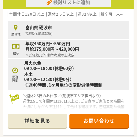
検討リストに追加
年間休日120日以上
週休2.5日以上
週32h以上
新卒可
未経験可
富山県 砺波市
福野駅 (JR城端線)
勤務地
年収450万円～550万円
月給375,000円～420,000円
給与
※ご経験、ご年齢等考慮の上決定
月火水金
09：00～18：00（休憩60分）
木土
勤務
09：00～12：30（休憩0分）
時間
※週40時間、1ヶ月単位の変形労働時間制
＼週休2.5日のお仕事／（砺波市エリア担当より）
週休2.5日で年間休日120日以上と、ご自身やご家族との時間を
大切にしながら正社員として働ける環境です。管理薬剤師候補
としての採用でやりがいも抜群です！
＊------------------------------------------＊
詳細を見る
お問い合わせ
【店舗情報と応需状況について】
■近隣のクリニックから内科や呼吸器科や消化器科や血液内科