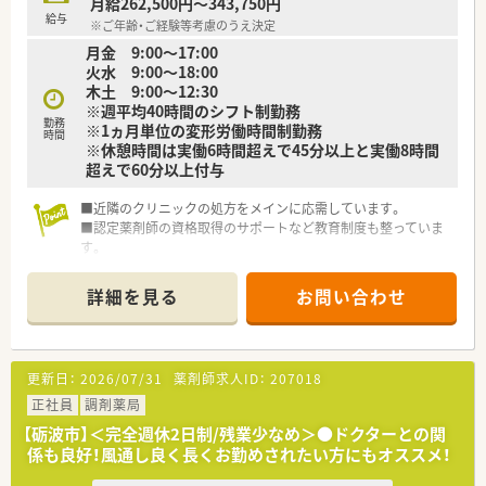
月給262,500円～343,750円
給与
※ご年齢・ご経験等考慮のうえ決定
月金 9:00～17:00
火水 9:00～18:00
木土 9:00～12:30
※週平均40時間のシフト制勤務
勤務
※1ヵ月単位の変形労働時間制勤務
時間
※休憩時間は実働6時間超えで45分以上と実働8時間
超えで60分以上付与
■近隣のクリニックの処方をメインに応需しています。
■認定薬剤師の資格取得のサポートなど教育制度も整っていま
す。
■処方枚数は平均30～50枚程度と多くないので自分のペースで
落ち着いてご就業いただけます。
詳細を見る
お問い合わせ
更新日：
2026/07/31
薬剤師求人ID：
207018
正社員
調剤薬局
【砺波市】＜完全週休2日制/残業少なめ＞●ドクターとの関
係も良好！風通し良く長くお勤めされたい方にもオススメ！