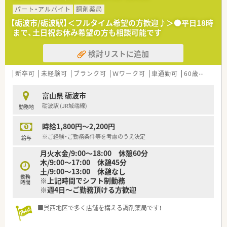
パート・アルバイト
調剤薬局
【砺波市/砺波駅】＜フルタイム希望の方歓迎♪＞●平日18時
まで、土日祝お休み希望の方も相談可能です
検討リストに追加
新卒可
未経験可
ブランク可
Ｗワーク可
車通勤可
60歳以上可
富山県 砺波市
砺波駅 (JR城端線)
勤務地
時給1,800円～2,200円
※ご経験・ご勤務条件等を考慮のうえ決定
給与
月火水金/9:00～18:00 休憩60分
木/9:00～17:00 休憩45分
土/9:00～13:00 休憩なし
勤務
※上記時間でシフト制勤務
時間
※週4日～ご勤務頂ける方歓迎
■呉西地区で多く店舗を構える調剤薬局です！