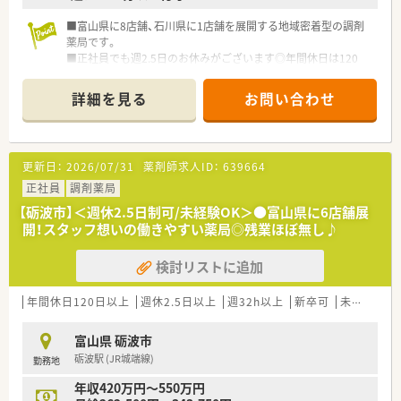
■富山県に8店舗、石川県に1店舗を展開する地域密着型の調剤
薬局です。
■正社員でも週2.5日のお休みがございます◎年間休日は120
日！プライベート重視の方にはオススメの企業様です◎
■内科の処方箋をメインに応需しています。枚数は1日約10～
詳細を見る
お問い合わせ
15枚のため、落ち着いてご勤務いただけます。
■未経験・ブランクがある方も歓迎しています！久しぶりのご勤
務でも、サポート体制も整っているので安心してご就業いただけ
ます。
更新日：
2026/07/31
薬剤師求人ID：
639664
■お子様の急な体調不良など急なお休みにも柔軟に対応できる
体制がございます。
正社員
調剤薬局
■代表は社員から「お父さん」と呼ばれるほど、信頼は厚い方で
【砺波市】＜週休2.5日制可/未経験OK＞●富山県に6店舗展
す。雰囲気がいいという理由でご就業を決められる方が多いで
開！スタッフ想いの働きやすい薬局◎残業ほぼ無し♪
す◎
■弊社ご紹介実績多数！自信を持ってお勧めできる企業様です♪
検討リストに追加
お気軽にお問い合わせください！
年間休日120日以上
週休2.5日以上
週32h以上
新卒可
未経験可
富山県 砺波市
砺波駅 (JR城端線)
勤務地
年収420万円～550万円