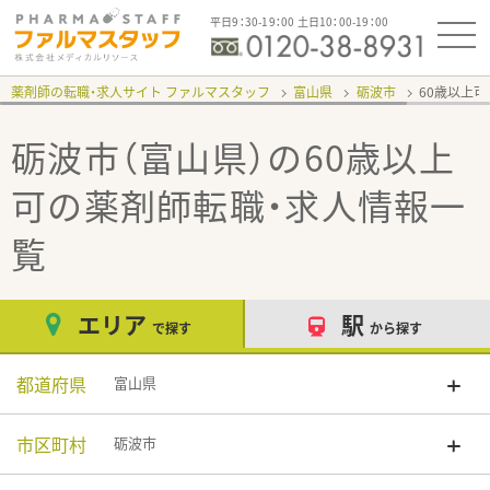
平日9：30-19：00 土日10：00-19：00
薬剤師の転職・求人サイト ファルマスタッフ
富山県
砺波市
60歳以上
砺波市（富山県）の60歳以上
可
の薬剤師転職・求人情報一
覧
エリア
駅
で探す
から探す
都道府県
富山県
市区町村
砺波市