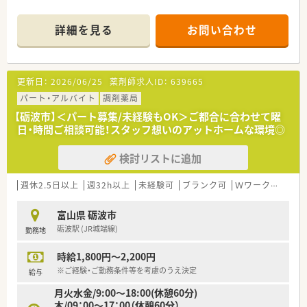
詳細を見る
お問い合わせ
更新日：
2026/06/25
薬剤師求人ID：
639665
パート・アルバイト
調剤薬局
【砺波市】＜パート募集/未経験もOK＞ご都合に合わせて曜
日・時間ご相談可能！スタッフ想いのアットホームな環境◎
検討リストに追加
週休2.5日以上
週32h以上
未経験可
ブランク可
Ｗワーク可
残業
富山県 砺波市
砺波駅 (JR城端線)
勤務地
時給1,800円～2,200円
※ご経験・ご勤務条件等を考慮のうえ決定
給与
月火水金/9:00～18:00(休憩60分)
木/09：00～17：00（休憩60分）