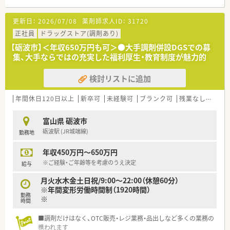
更新日：
2026/07/08
薬剤師求人ID：
31720
正社員
ドラッグストア(調剤あり)
【砺波市】＜年収650万円も可＞●大手調剤併設DGSでの募
集、大手ならではの充実した福利厚生・教育制度が魅力的
検討リストに追加
年間休日120日以上
新卒可
未経験可
ブランク可
残業なし(ほぼなし含む)
富山県 砺波市
砺波駅 (JR城端線)
勤務地
年収450万円～650万円
※ご経験・ご年齢等を考慮のうえ決定
給与
月火水木金土日祝/9:00～22:00（休憩60分）
※年間変形労働時間制（1920時間）
勤務
※
時間
■調剤だけはなく、OTC販売・レジ業務・品出しなど多くの業務の
携われます