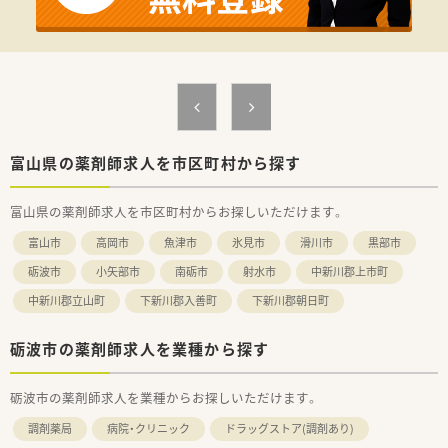
■眼科の専門性を学びたい意欲のある方や、地域に密着して患者
様に寄り添った対応ができる方が最適です。
■年齢は60歳まで応募が可能となっており、普通自動車の運転
ができる方を対象として募集を行っています。
【法人特徴について】
■県内を中心に50店舗以上を展開しており、北陸地方において
最大級の規模を誇る安定した企業です。
■親会社が臨床検査事業を手がけているため経営基盤が非常に
富山県の薬剤師求人を市区町村から探す
強固であり、安心して長く勤めることができます。
■女性の専務が在籍しており働き方への理解が深く、実際に女性
富山県の薬剤師求人を市区町村からお探しいただけます。
職員の比率が非常に高いことが大きな特徴です。
富山市
高岡市
魚津市
氷見市
滑川市
黒部市
砺波市
小矢部市
南砺市
射水市
中新川郡上市町
中新川郡立山町
下新川郡入善町
下新川郡朝日町
砺波市の薬剤師求人を業種から探す
砺波市の薬剤師求人を業種からお探しいただけます。
調剤薬局
病院・クリニック
ドラッグストア(調剤あり)