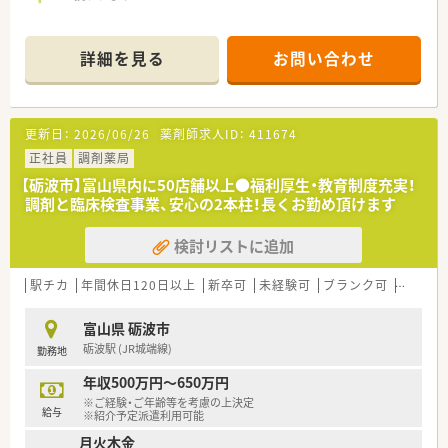
詳細を見る
お問い合わせ
更新日：
2026/06/26
薬剤師求人ID：
411674
正社員
調剤薬局
【砺波市】富山県内に50店舗以上●福利厚生・教育制度充実！
調剤と臨床検査事業、安心の2本柱！長くお勤め頂けます
検討リストに追加
駅チカ
年間休日120日以上
新卒可
未経験可
ブランク可
車通勤
富山県 砺波市
砺波駅 (JR城端線)
勤務地
年収500万円～650万円
※ご経験・ご年齢等を考慮の上決定
給与
※紹介予定派遣利用可能
月火木金