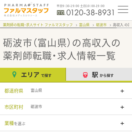
平日9：30-19：00 土日10：00-19：00
薬剤師の転職・求人サイト ファルマスタッフ
富山県
砺波市
高収入
砺波市（富山県）の高収入
の
薬剤師転職・求人情報一覧
エリア
駅
で探す
から探す
都道府県
富山県
市区町村
砺波市
業種
を選ぶ