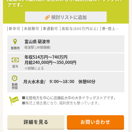
■地域住民の方々を対象とした健康相談会やイベントを積極的
アです。
に開催し、薬局内にとどまらない地域医療への貢献活動を推進し
ています
検討リストに追加
■新入社員向けの研修だけでなく、フォローアップ研修や階層別
研修を整備し、長期的な視点での人材育成に力を入れています
新卒可
未経験可
車通勤可
高給与(600万円以上)
寮・借上社宅あり
【こんな方が活躍中】
■子育てと仕事を両立しているママさん薬剤師が多く在籍して
富山県 砺波市
おり、時短勤務制度などを活用しながら無理なく活躍されていま
砺波駅 (JR城端線)
勤務地
す
■調剤未経験やブランクがある状態で入社した方も、充実した教
年収514万円～740万円
育制度と周囲のサポートにより、現場で即戦力として活躍中です
月給240,000円～350,000円
■地域密着型の薬局で患者様とじっくり向き合いたいという志
給与
※経験による
向を持ち、丁寧なコミュニケーションを大切にする方が評価され
ています
月火水木金/ 9：00～18：00 休憩60分
勤務
【こんな方にオススメ】
時間
■土日の休みを確保し、残業の少ない環境でワークライフバラン
スを重視しながら働きたいと考えている方に最適な求人です
■北陸地方を中心に店舗拡大中の大手ドラッグストアです。
■総合病院門前で多様な処方箋に触れ、薬剤師としてのスキルア
■株式上場企業になり、福利厚生も整っています。
ップを目指しながら安定した企業で長く働きたい方にお勧めで
す
■子育てへの理解がある職場や、福利厚生が充実している企業を
詳細を見る
お問い合わせ
探しており、将来的なライフイベントにも備えたい方にぴったり
です