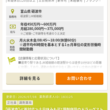
年間休日120日以上
土日祝休み
新卒可
未経験可
ブランク可
車
富山県 砺波市
砺波駅 (JR城端線)
勤務地
年収450万円～600万円
月給280,000円～375,000円
給与
※ご経験・ご年齢等を考慮のうえ決定
月火水木金/08:45～18:00(休憩60分)
※週平均40時間を基本とする1ヵ月単位の変形労働時
勤務
間制勤務
時間
【店舗情報と応需状況について】
■最寄り駅であるJR城端線の砺波駅からは徒歩10分ほどの距離
に位置しており、通勤の負担が少なく通いやすい立地の店舗です
■市立砺波総合病院の門前に位置し、総合科目の処方箋を1日あ
たり約80枚応需しているため、幅広い知識を習得できる環境で
詳細を見る
お問い合わせ
す
■薬剤師は4名、事務スタッフも4名在籍しており、適正な人員配
置のもとで協力しながら日々の業務に取り組むことができます
更新日：
2026/07/08
薬剤師求人ID：
183125
【こんな取り組みをしています】
■全店舗で電子薬歴や調剤監査システムを導入し、業務の効率化
正社員
調剤薬局
と安全性の向上を両立させる先進的な取り組みを行っています
【砺波市】≪面対応≫土日休みも可！調剤併設のドラッグスト