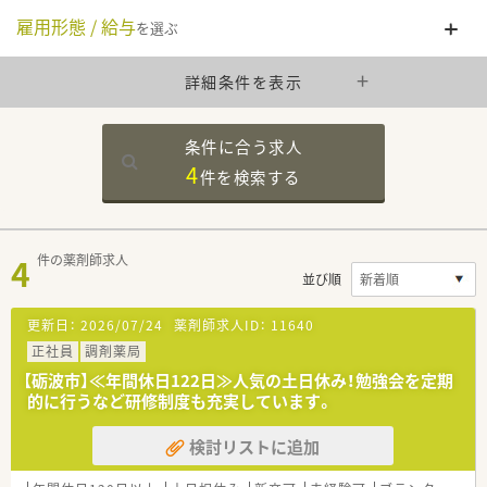
雇用形態 / 給与
を選ぶ
詳細条件を表示
条件に合う求人
4
件を
検索する
4
件の薬剤師求人
並び順
更新日：
2026/07/24
薬剤師求人ID：
11640
正社員
調剤薬局
【砺波市】≪年間休日122日≫人気の土日休み！勉強会を定期
的に行うなど研修制度も充実しています。
検討リストに追加