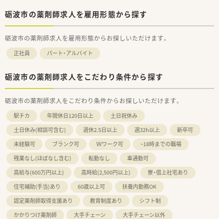
砺波市の薬剤師求人を雇用形態から探す
砺波市の薬剤師求人を雇用形態からお探しいただけます。
正社員
パート・アルバイト
砺波市の薬剤師求人をこだわり条件から探す
砺波市の薬剤師求人をこだわり条件からお探しいただけます。
駅チカ
年間休日120日以上
土日祝休み
土日休み(相談可含む)
週休2.5日以上
週32h以上
新卒可
未経験可
ブランク可
Ｗワーク可
~18時までの職場
残業なし(ほぼなし含む)
転勤なし
車通勤可
高給与(600万円以上)
高時給(2,500円以上)
寮・借上社宅あり
住宅補助(手当)あり
60歳以上可
扶養内勤務OK
認定薬剤師取得支援あり
教育制度あり
シフト制
かかりつけ薬剤師
大手チェーン
大手チェーン以外