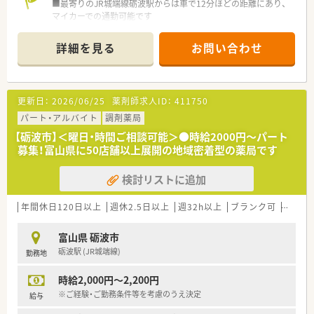
■最寄りのJR城端線砺波駅からは車で12分ほどの距離にあり、
マイカーでの通勤可能です
■処方箋は近隣のクリニックから内科をメインに応需しており、
1日平均30枚程度を受け付けています
詳細を見る
お問い合わせ
■薬剤師は常時2名体制で事務員も複数名在籍しており、人員配
置にゆとりのある働きやすい環境です
【法人特徴について】
更新日：
2026/06/25
薬剤師求人ID：
411750
■富山県を本拠地に石川や関東へ28店舗を展開し、訪問看護や
介護事業も運営する多角的な法人です
パート・アルバイト
調剤薬局
■店舗ごとの人員配置に余裕を持たせており、急な休みでも対応
【砺波市】＜曜日・時間ご相談可能＞●時給2000円～パート
できる相互協力体制が整っています
募集！富山県に50店舗以上展開の地域密着型の薬局です
■現場の意見を吸い上げるプロジェクトチームを結成するなど、
風通しの良い組織作りを行っています
検討リストに追加
【職場環境と雰囲気】
■店舗は蔵を改装して建築されており、周囲の景観と調和した落
年間休日120日以上
週休2.5日以上
週32h以上
ブランク可
Ｗワー
ち着きのある空間で業務を行えます
■ノルマがなく患者様への対応に集中できるため、精神的なプレ
富山県 砺波市
ッシャーが少なく働きやすい職場です
砺波駅 (JR城端線)
勤務地
■離職率が低く勤続年数の長いスタッフが多いため、安定した人
間関係の中で安心して仕事ができます
時給2,000円～2,200円
【想定されるキャリアイメージ】
※ご経験・ご勤務条件等を考慮のうえ決定
給与
■eラーニングや外部研修への参加費助成制度を活用し、薬剤師