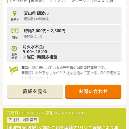
土日祝休み
未経験可
ブランク可
Ｗワーク可
残業なし(ほぼなし含む)
富山県 砺波市
砺波駅 (JR城端線)
勤務地
時給2,000円～2,300円
※経験による
給与
月火水木金/
9：00～18：00
勤務
※曜日・時間応相談
時間
■富山県に根付いている地元密着の調剤専門薬局です。
■実際にお仕事をしながら入社を見極めて頂ける、紹介予定派遣
もお選び頂けます。
詳細を見る
お問い合わせ
更新日：
2026/06/25
薬剤師求人ID：
411182
正社員
調剤薬局
【砺波市/砺波駅】＜弊社ご紹介実績アリ！＞ご経験により年