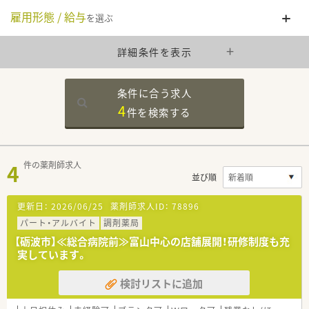
雇用形態 / 給与
を選ぶ
詳細条件を表示
条件に合う求人
4
件を
検索する
4
件の薬剤師求人
並び順
更新日：
2026/06/25
薬剤師求人ID：
78896
パート・アルバイト
調剤薬局
【砺波市】≪総合病院前≫富山中心の店舗展開！研修制度も充
実しています。
検討リストに追加