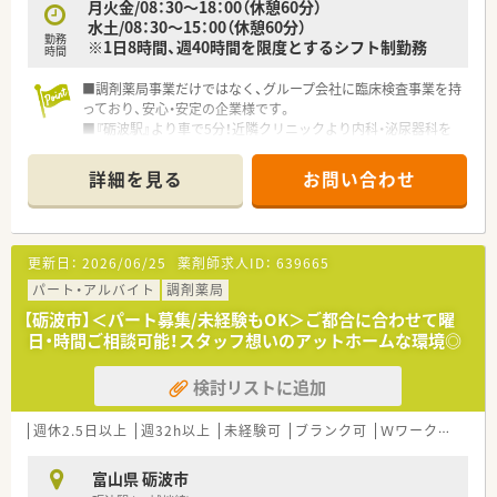
月火金/08：30～18：00（休憩60分）
としての専門知識を深めることができます
水土/08：30～15：00（休憩60分）
■店舗運営やマネジメントに関わるチャンスもあり、将来的には
勤務
※1日8時間、週40時間を限度とするシフト制勤務
管理職を目指すキャリアパスも可能です
時間
■社内のプロジェクトチームに参加することで、店舗の枠を超え
た業務改善や企画立案に携われます
■調剤薬局事業だけではなく、グループ会社に臨床検査事業を持
っており、安心・安定の企業様です。
■『砺波駅』より車で5分！近隣クリニックより内科・泌尿器科を
メインに応需しております。
■時給2,000円～のお迎えです。ご経歴・勤務条件により、2,000
詳細を見る
お問い合わせ
円以上も目指していただけます。
更新日：
2026/06/25
薬剤師求人ID：
639665
パート・アルバイト
調剤薬局
【砺波市】＜パート募集/未経験もOK＞ご都合に合わせて曜
日・時間ご相談可能！スタッフ想いのアットホームな環境◎
検討リストに追加
週休2.5日以上
週32h以上
未経験可
ブランク可
Ｗワーク可
残業
富山県 砺波市