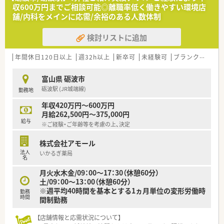
収600万円までご相談可能◎離職率低く働きやすい環境店
舗/内科をメインに応需/余裕のある人数体制
検討リストに追加
年間休日120日以上
週32h以上
新卒可
未経験可
ブランク可
転
富山県 砺波市
砺波駅 (JR城端線)
勤務地
年収420万円～600万円
月給262,500円～375,000円
給与
※ご経験・ご年齢等を考慮の上、決定
株式会社アモール
法人
いかるぎ薬局
名
月火水木金/09：00～17：30（休憩60分）
土/09：00～13：00（休憩60分）
※週平均40時間を基本とする1ヵ月単位の変形労働時
勤務
時間
間制勤務
【店舗情報と応需状況について】