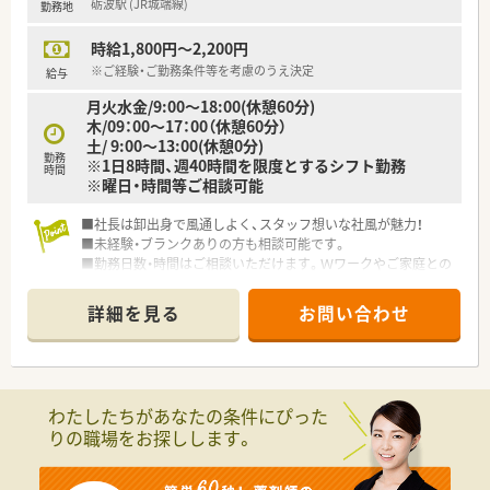
砺波駅 (JR城端線)
勤務地
時給1,800円～2,200円
※ご経験・ご勤務条件等を考慮のうえ決定
給与
月火水金/9:00～18:00(休憩60分)
木/09：00～17：00（休憩60分）
土/ 9:00～13:00(休憩0分)
勤務
※1日8時間、週40時間を限度とするシフト勤務
時間
※曜日・時間等ご相談可能
■社長は卸出身で風通しよく、スタッフ想いな社風が魅力！
■未経験・ブランクありの方も相談可能です。
■勤務日数・時間はご相談いただけます。Ｗワークやご家庭との
ご都合に合わせて、お気軽にお問合せください。
詳細を見る
お問い合わせ
わたしたちがあなたの条件にぴった
りの職場をお探しします。