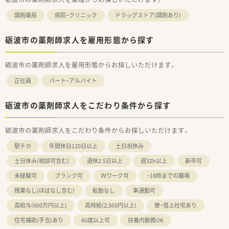
調剤薬局
病院・クリニック
ドラッグストア(調剤あり)
砺波市の薬剤師求人を雇用形態から探す
砺波市の薬剤師求人を雇用形態からお探しいただけます。
正社員
パート・アルバイト
砺波市の薬剤師求人をこだわり条件から探す
砺波市の薬剤師求人をこだわり条件からお探しいただけます。
駅チカ
年間休日120日以上
土日祝休み
土日休み(相談可含む)
週休2.5日以上
週32h以上
新卒可
未経験可
ブランク可
Ｗワーク可
~18時までの職場
残業なし(ほぼなし含む)
転勤なし
車通勤可
高給与(600万円以上)
高時給(2,500円以上)
寮・借上社宅あり
住宅補助(手当)あり
60歳以上可
扶養内勤務OK