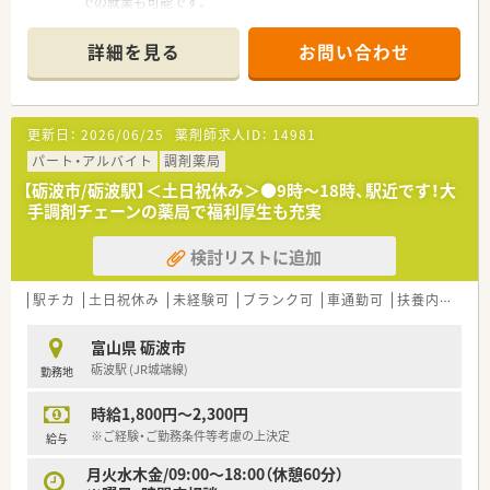
での就業も可能です。
詳細を見る
お問い合わせ
更新日：
2026/06/25
薬剤師求人ID：
14981
パート・アルバイト
調剤薬局
【砺波市/砺波駅】＜土日祝休み＞●9時～18時、駅近です！大
手調剤チェーンの薬局で福利厚生も充実
検討リストに追加
駅チカ
土日祝休み
未経験可
ブランク可
車通勤可
扶養内勤務OK
富山県 砺波市
砺波駅 (JR城端線)
勤務地
時給1,800円～2,300円
※ご経験・ご勤務条件等考慮の上決定
給与
月火水木金/09:00～18:00（休憩60分）