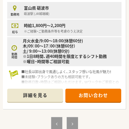
富山県 砺波市
砺波駅 (JR城端線)
勤務地
時給1,800円～2,200円
※ご経験・ご勤務条件等を考慮のうえ決定
給与
月火水金/9:00～18:00(休憩60分)
木/09：00～17：00（休憩60分）
土/ 9:00～13:00(休憩0分)
勤務
※1日8時間、週40時間を限度とするシフト勤務
時間
※曜日・時間等ご相談可能
■社長は卸出身で風通しよく、スタッフ想いな社風が魅力！
■未経験・ブランクありの方も相談可能です。
■勤務日数・時間はご相談いただけます。Ｗワークやご家庭との
ご都合に合わせて、お気軽にお問合せください。
詳細を見る
お問い合わせ