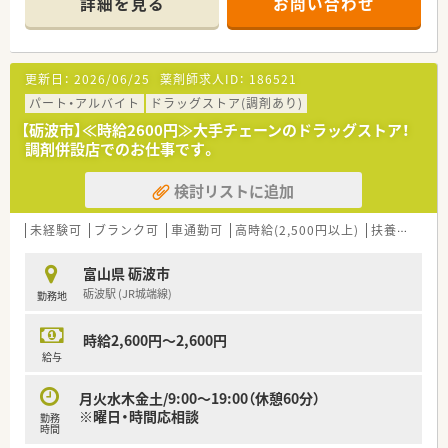
詳細を見る
お問い合わせ
更新日：
2026/06/25
薬剤師求人ID：
186521
パート・アルバイト
ドラッグストア(調剤あり)
【砺波市】≪時給2600円≫大手チェーンのドラッグストア！
調剤併設店でのお仕事です。
検討リストに追加
未経験可
ブランク可
車通勤可
高時給(2,500円以上)
扶養内勤務OK
富山県 砺波市
砺波駅 (JR城端線)
勤務地
時給2,600円～2,600円
給与
月火水木金土/9:00～19:00（休憩60分）
※曜日・時間応相談
勤務
時間