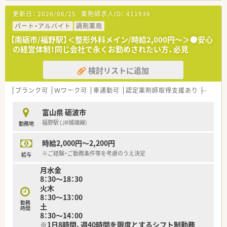
更新日：
2026/06/25
薬剤師求人ID：
411936
パート・アルバイト
調剤薬局
【南砺市/福野駅】＜整形外科メイン/時給2,000円～＞●安心
の経営体制！同じ会社で永くお勤めされたい方、必見
検討リストに追加
ブランク可
Ｗワーク可
車通勤可
認定薬剤師取得支援あり
教育制
富山県 砺波市
福野駅 (JR城端線)
勤務地
時給2,000円～2,200円
※ご経験・ご勤務条件等を考慮のうえ決定
給与
月水金
8：30～18：30
火木
8：30～13：00
勤務
土
時間
8：30～14：00
※1日8時間、週40時間を限度とするシフト制勤務