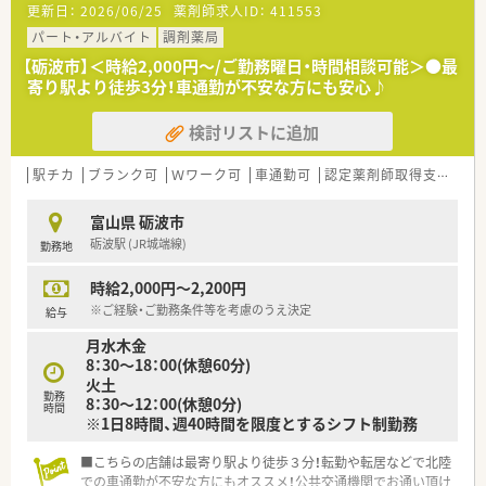
更新日：
2026/06/25
薬剤師求人ID：
411553
パート・アルバイト
調剤薬局
【砺波市】＜時給2,000円～/ご勤務曜日・時間相談可能＞●最
寄り駅より徒歩3分！車通勤が不安な方にも安心♪
検討リストに追加
駅チカ
ブランク可
Ｗワーク可
車通勤可
認定薬剤師取得支援あり
富山県 砺波市
砺波駅 (JR城端線)
勤務地
時給2,000円～2,200円
※ご経験・ご勤務条件等を考慮のうえ決定
給与
月水木金
8：30～18：00(休憩60分)
火土
勤務
8：30～12：00(休憩0分)
時間
※1日8時間、週40時間を限度とするシフト制勤務
■こちらの店舗は最寄り駅より徒歩３分！転勤や転居などで北陸
での車通勤が不安な方にもオススメ！公共交通機関でお通い頂け