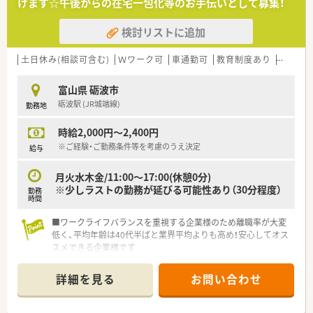
けます☆午後からの在宅一包化等のお手伝いとして募集！
検討リストに追加
土日休み(相談可含む)
Ｗワーク可
車通勤可
教育制度あり
シフト
富山県 砺波市
砺波駅 (JR城端線)
勤務地
時給2,000円～2,400円
※ご経験・ご勤務条件等を考慮のうえ決定
給与
月火水木金/11:00～17:00(休憩0分)
※少しラストの勤務が延びる可能性あり（30分程度）
勤務
時間
■ワークライフバランスを重視する企業様のため離職率が大変
低く、平均年齢は40代半ばと業界平均よりも高め！安心してオス
スメできる企業様です
■代表も薬剤師様ですので現場の声が届きやすい環境です。長
くお勤めされたいかた必見！
詳細を見る
お問い合わせ