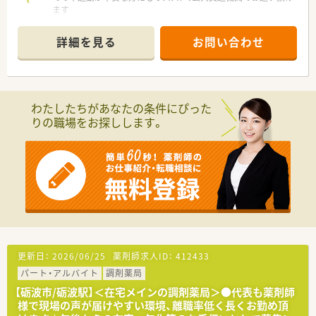
ます
詳細を見る
お問い合わせ
わたしたちがあなたの条件にぴった
りの職場をお探しします。
更新日：
2026/06/25
薬剤師求人ID：
412433
パート・アルバイト
調剤薬局
【砺波市/砺波駅】＜在宅メインの調剤薬局＞●代表も薬剤師
様で現場の声が届けやすい環境、離職率低く長くお勤め頂