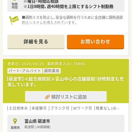
※曜日・時間応相談
勤務
※1日8時間、週40時間を上限とするシフト制勤務
時間
■調剤ミスを防止し、安全な調剤を行うために全店舗に調剤過誤
防止システムを導入されています。
詳細を見る
お問い合わせ
更新日：
2026/06/25
薬剤師求人ID：
78896
パート・アルバイト
調剤薬局
【砺波市】≪総合病院前≫富山中心の店舗展開！研修制度も充
実しています。
検討リストに追加
土日祝休み
未経験可
ブランク可
Ｗワーク可
残業なし(ほぼなし含む)
富山県 砺波市
砺波駅 (JR城端線)
勤務地