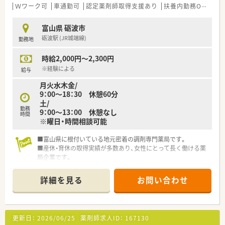
Ｗワーク可
車通勤可
認定薬剤師取得支援あり
扶養内勤務OK
教育
富山県 砺波市
砺波駅 (JR城端線)
勤務地
時給2,000円～2,300円
※経験による
給与
月火水木金/
9：00～18：30 休憩60分
土/
勤務
9：00～13：00 休憩なし
時間
※曜日・時間相談可能
■富山県に根付いている地元密着の調剤専門薬局です。
■産休・育休の取得実績が多数あり、女性にとって長く働ける薬
局企業です。
■パートの勤務日数・時間等ご相談に応じます。
■実際にお仕事をしながら入社を見極めて頂ける、紹介予定派遣
詳細を見る
お問い合わせ
もお選び頂けます。
更新日：
2026/06/25
薬剤師求人ID：
167130