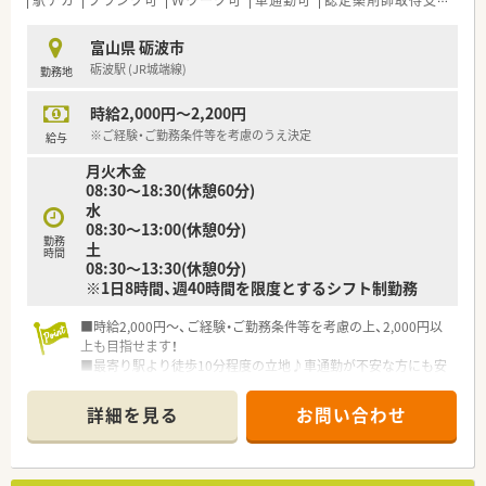
駅チカ
ブランク可
Ｗワーク可
車通勤可
認定薬剤師取得支援あり
富山県 砺波市
砺波駅 (JR城端線)
勤務地
時給2,000円～2,200円
※ご経験・ご勤務条件等を考慮のうえ決定
給与
月火木金
08:30～18:30(休憩60分)
水
08:30～13:00(休憩0分)
勤務
土
時間
08:30～13:30(休憩0分)
※1日8時間、週40時間を限度とするシフト制勤務
■時給2,000円～、ご経験・ご勤務条件等を考慮の上、2,000円以
上も目指せます！
■最寄り駅より徒歩10分程度の立地♪車通勤が不安な方にも安
心できる薬局です
詳細を見る
お問い合わせ