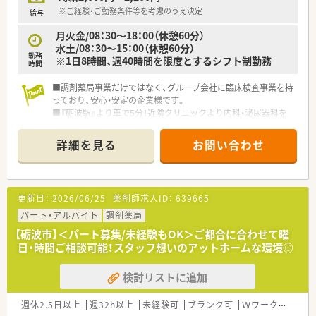
※ご経験・ご勤務条件等を考慮のうえ決定
給与
月火金/08：30～18：00（休憩60分）
水土/08：30～15：00（休憩60分）
勤務
※1日8時間、週40時間を限度とするシフト制勤務
時間
■調剤薬局事業だけではなく、グループ会社に臨床検査事業を持
っており、安心・安定の企業様です。
■『砺波駅』より車で5分！近隣クリニックより内科・泌尿器科を
メインに応需しております。
■時給2,000円～のお迎えです。ご経歴・勤務条件により、2,000
詳細を見る
お問い合わせ
円以上も目指していただけます。
更新日：
2026/06/25
薬剤師求人ID：
639665
パート・アルバイト
調剤薬局
【砺波市】＜パート募集/未経験もOK＞ご都合に合わせて曜
日・時間ご相談可能！スタッフ想いのアットホームな環境◎
検討リストに追加
週休2.5日以上
週32h以上
未経験可
ブランク可
Ｗワーク可
残業