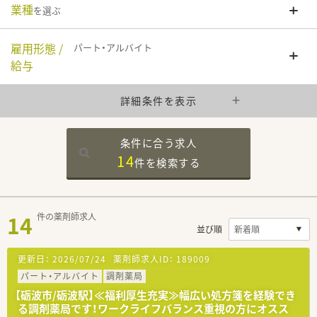
業種
を選ぶ
雇用形態 /
パート・アルバイト
給与
詳細条件を表示
条件に合う求人
14
件を
検索する
14
件の薬剤師求人
並び順
更新日：
2026/07/24
薬剤師求人ID：
189009
パート・アルバイト
調剤薬局
【砺波市/砺波駅】≪福利厚生充実≫幅広い処方箋を経験でき
る調剤薬局です！ワークライフバランス重視の方にオスス