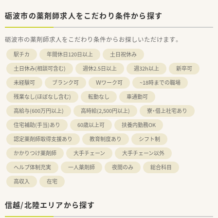
砺波市の薬剤師求人をこだわり条件から探す
砺波市の薬剤師求人をこだわり条件からお探しいただけます。
駅チカ
年間休日120日以上
土日祝休み
土日休み(相談可含む)
週休2.5日以上
週32h以上
新卒可
未経験可
ブランク可
Ｗワーク可
~18時までの職場
残業なし(ほぼなし含む)
転勤なし
車通勤可
高給与(600万円以上)
高時給(2,500円以上)
寮・借上社宅あり
住宅補助(手当)あり
60歳以上可
扶養内勤務OK
認定薬剤師取得支援あり
教育制度あり
シフト制
かかりつけ薬剤師
大手チェーン
大手チェーン以外
ヘルプ体制充実
一人薬剤師
夜間のみ
総合科目
高収入
在宅
信越/北陸エリアから探す