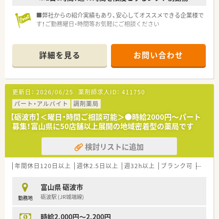
■弊社からの紹介実績もあり、安心してオススメできる企業様で
す！ご勤務曜日・時間等お気軽にご相談ください
詳細を見る
お問い合わせ
更新日：
2026/06/25
薬剤師求人ID：
411750
パート・アルバイト
調剤薬局
【砺波市】＜曜日・時間ご相談可能＞●時給2000円～パート
募集！富山県に50店舗以上展開の地域密着型の薬局です
検討リストに追加
年間休日120日以上
週休2.5日以上
週32h以上
ブランク可
Ｗワー
富山県 砺波市
砺波駅 (JR城端線)
勤務地
時給2,000円～2,200円