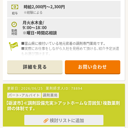
時給2,000円～2,300円
※経験による
給与
月火水木金/
9：00～18：00
勤務
※曜日・時間応相談
時間
■富山県に根付いている地元密着の調剤専門薬局です。
■実際にお仕事をしながら入社を見極めて頂ける、紹介予定派遣
もお選び頂けます。
詳細を見る
お問い合わせ
更新日：
2026/06/25
薬剤師求人ID：
78894
パート・アルバイト
調剤薬局
【砺波市】≪調剤設備充実≫アットホームな雰囲気！複数薬剤
師の体制です。
検討リストに追加