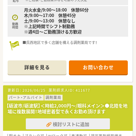
給与
月火水金/9:00～18:00 休憩60分
木/9:00～17:00 休憩45分
土/9:00～13:00 休憩なし
勤務
※上記時間でシフト制勤務
時間
※週4日～ご勤務頂ける方歓迎
■呉西地区で多く店舗を構える調剤薬局です！
詳細を見る
お問い合わせ
更新日：
2026/06/25
薬剤師求人ID：
411677
パート・アルバイト
調剤薬局
【砺波市/砺波駅】＜時給2,000円～/眼科メイン＞●北陸を地
場に複数展開！地域密着型で永くお勤め頂けます
検討リストに追加