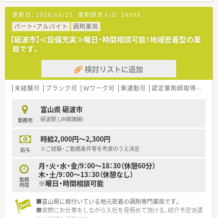
更新日：
2026/06/25
薬剤師求人ID：
16908
パート・アルバイト
調剤薬局
【砺波市】≪設備充実≫曜日・時間相談可能！地域密着型の薬
局です。
検討リストに追加
未経験可
ブランク可
Ｗワーク可
車通勤可
認定薬剤師取得支援あり
富山県 砺波市
砺波駅 (JR城端線)
勤務地
時給2,000円～2,300円
※ご経験・ご勤務条件等を考慮のうえ決定
給与
月・火・水・金/9：00～18：30（休憩60分）
木・土/9：00～13：30（休憩なし）
勤務
※曜日・時間相談可能
時間
■富山県に根付いている地元密着の調剤専門薬局です。
■実際にお仕事をしながら入社を見極めて頂ける、紹介予定派遣