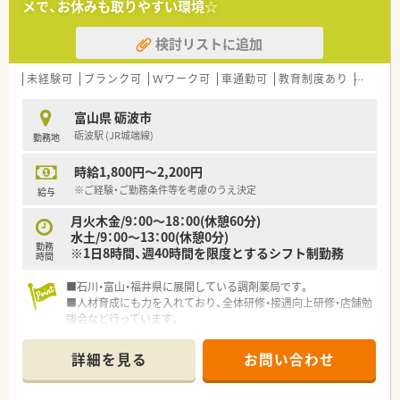
メで、お休みも取りやすい環境☆
検討リストに追加
未経験可
ブランク可
Ｗワーク可
車通勤可
教育制度あり
大手チ
富山県 砺波市
砺波駅 (JR城端線)
勤務地
時給1,800円～2,200円
※ご経験・ご勤務条件等を考慮のうえ決定
給与
月火木金/9：00～18：00(休憩60分)
水土/9：00～13：00(休憩0分)
勤務
※1日8時間、週40時間を限度とするシフト制勤務
時間
■石川・富山・福井県に展開している調剤薬局です。
■人材育成にも力を入れており、全体研修・接遇向上研修・店舗勉
強会など行っています。
詳細を見る
お問い合わせ