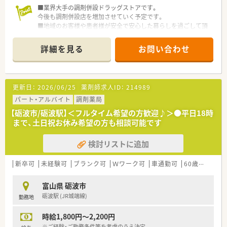
■業界大手の調剤併設ドラッグストアです。
今後も調剤併設店を増加させていく予定です。
■地域のお客様や患者様が安全で安心した暮らしを過ごして頂
くために、調剤併設を行うことで、そこで生活する方の健康に貢
献します。
詳細を見る
お問い合わせ
■社内研修、各種外部研修、管理職研修、Ｅラーニング研修、薬剤
師として確実にスキルアップできる教育プログラムがありま
す。
更新日：
2026/06/25
薬剤師求人ID：
214989
パート・アルバイト
調剤薬局
【砺波市/砺波駅】＜フルタイム希望の方歓迎♪＞●平日18時
まで、土日祝お休み希望の方も相談可能です
検討リストに追加
新卒可
未経験可
ブランク可
Ｗワーク可
車通勤可
60歳以上可
富山県 砺波市
砺波駅 (JR城端線)
勤務地
時給1,800円～2,200円
※ご経験・ご勤務条件等を考慮のうえ決定