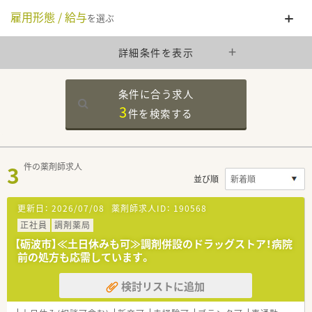
雇用形態 / 給与
を選ぶ
詳細条件を表示
条件に合う求人
3
件を
検索する
3
件の薬剤師求人
並び順
更新日：
2026/07/08
薬剤師求人ID：
190568
正社員
調剤薬局
【砺波市】≪土日休みも可≫調剤併設のドラッグストア！病院
前の処方も応需しています。
検討リストに追加