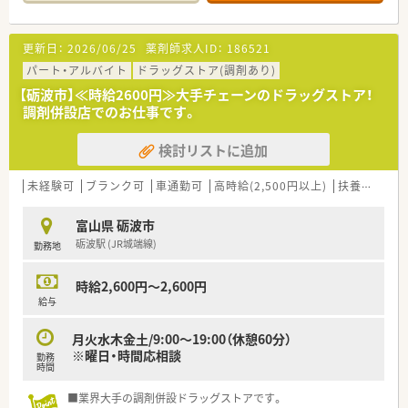
更新日：
2026/06/25
薬剤師求人ID：
186521
パート・アルバイト
ドラッグストア(調剤あり)
【砺波市】≪時給2600円≫大手チェーンのドラッグストア！
調剤併設店でのお仕事です。
検討リストに追加
未経験可
ブランク可
車通勤可
高時給(2,500円以上)
扶養内勤務OK
富山県 砺波市
砺波駅 (JR城端線)
勤務地
時給2,600円～2,600円
給与
月火水木金土/9:00～19:00（休憩60分）
※曜日・時間応相談
勤務
時間
■業界大手の調剤併設ドラッグストアです。