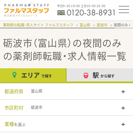
平日9：30-19：00 土日10：00-19：00
薬剤師の転職・求人サイト ファルマスタッフ
富山県
砺波市
夜間のみ
砺波市（富山県）の夜間のみ
の薬剤師転職・求人情報一覧
エリア
駅
で探す
から探す
都道府県
富山県
市区町村
砺波市
業種
を選ぶ