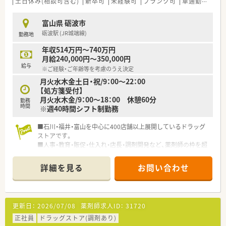
土日休み(相談可含む)
新卒可
未経験可
ブランク可
車通勤可
高給
富山県 砺波市
砺波駅 (JR城端線)
勤務地
年収514万円～740万円
月給240,000円～350,000円
給与
※ご経験・ご年齢等を考慮のうえ決定
月火水木金土日・祝/9：00～22：00
【処方箋受付】
月火水木金/9：00～18：00 休憩60分
勤務
時間
※週40時間シフト制勤務
■石川・福井・富山を中心に400店舗以上展開しているドラッグ
ストアです。
■人事・教育・販促・仕入れ・店長・調剤開発など、薬剤師の枠を超
えるさまざまな職種も、入社後段階を経て経験することも可能で
す。
詳細を見る
お問い合わせ
■教育制度も、充実しており、階層ごとの研修やe-ラーニングな
ど導入しています。
更新日：
2026/07/08
薬剤師求人ID：
31720
正社員
ドラッグストア(調剤あり)