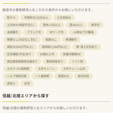
砺波市の薬剤師求人をこだわり条件からお探しいただけます。
駅チカ
年間休日120日以上
土日祝休み
土日休み(相談可含む)
週休2.5日以上
週32h以上
新卒可
未経験可
ブランク可
Ｗワーク可
~18時までの職場
残業なし(ほぼなし含む)
転勤なし
車通勤可
高給与(600万円以上)
高時給(2,500円以上)
寮・借上社宅あり
住宅補助(手当)あり
60歳以上可
扶養内勤務OK
認定薬剤師取得支援あり
教育制度あり
シフト制
かかりつけ薬剤師
大手チェーン
大手チェーン以外
ヘルプ体制充実
一人薬剤師
夜間のみ
総合科目
高収入
在宅
信越/北陸エリアから探す
信越/北陸の薬剤師求人をエリアからお探しいただけます。