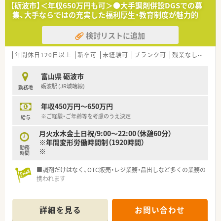
【砺波市】＜年収650万円も可＞●大手調剤併設DGSでの募
集、大手ならではの充実した福利厚生・教育制度が魅力的
検討リストに追加
年間休日120日以上
新卒可
未経験可
ブランク可
残業なし(ほぼなし含む)
富山県 砺波市
砺波駅 (JR城端線)
勤務地
年収450万円～650万円
※ご経験・ご年齢等を考慮のうえ決定
給与
月火水木金土日祝/9:00～22:00（休憩60分）
※年間変形労働時間制（1920時間）
勤務
※
時間
■調剤だけはなく、OTC販売・レジ業務・品出しなど多くの業務の
携われます
詳細を見る
お問い合わせ