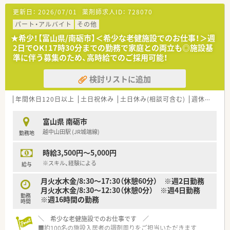
確保できます。
更新日：
2026/07/01
薬剤師求人ID：
728070
【募集背景と求める人物像について】
パート・アルバイト
その他
■欠員補充を目的とした募集ですが、かかりつけ薬剤師や健康サ
★希少！【富山県/南砺市】＜希少な老健施設でのお仕事！＞週
ポートへの意識が高い方を積極的に採用しています。
2日でOK！17時30分までの勤務で家庭との両立も◎施設基
■年齢は20代から50代半ばまで相談可能で、40代までは未経験
準に伴う募集のため、高時給でのご採用可能！
者も随時相談でき、マイカー通勤が可能な方を歓迎しています。
■地域に密着し、患者さま一人ひとりと向き合った質の高い服薬
検討リストに追加
指導を実践したいという意欲のある方に最適な求人です。
【法人特徴について】
年間休日120日以上
土日祝休み
土日休み(相談可含む)
週休2.5日以上
■東証プライム上場企業として全国に350店舗以上を展開し、大
学病院門前やドラッグストア・コンビニ併設など多様な薬局形態
富山県 南砺市
を持つ大手法人の求人です。
越中山田駅 (JR城端線)
勤務地
■業界で初めてM&Aをスタートした実績を持ち、今後も新規出
店やM&Aを継続的に推進することで高い成長が見込める企業で
時給3,500円～5,000円
す。
■地域密着型経営に注力しており、約25年前より在宅医療に取
※スキル、経験による
給与
り組んできた経験と実績を活かし、地域医療への貢献度が高いこ
月火水木金/8:30～17:30（休憩60分） ※週2日勤務
とが大きな特徴です。
月火水木金/8:30～12:30（休憩0分） ※週4日勤務
勤務
※週16時間の勤務
時間
＼ 希少な老健施設でのお仕事です ／
■約100名の施設入居者の調剤周りをご担当いただきます