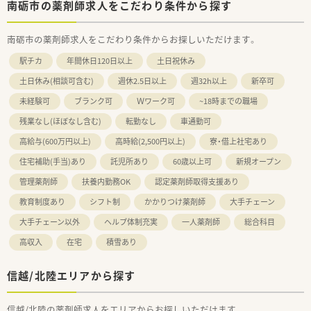
南砺市の薬剤師求人をこだわり条件から探す
南砺市の薬剤師求人をこだわり条件からお探しいただけます。
駅チカ
年間休日120日以上
土日祝休み
土日休み(相談可含む)
週休2.5日以上
週32h以上
新卒可
未経験可
ブランク可
Ｗワーク可
~18時までの職場
残業なし(ほぼなし含む)
転勤なし
車通勤可
高給与(600万円以上)
高時給(2,500円以上)
寮・借上社宅あり
住宅補助(手当)あり
託児所あり
60歳以上可
新規オープン
管理薬剤師
扶養内勤務OK
認定薬剤師取得支援あり
教育制度あり
シフト制
かかりつけ薬剤師
大手チェーン
大手チェーン以外
ヘルプ体制充実
一人薬剤師
総合科目
高収入
在宅
積雪あり
信越/北陸エリアから探す
信越/北陸の薬剤師求人をエリアからお探しいただけます。