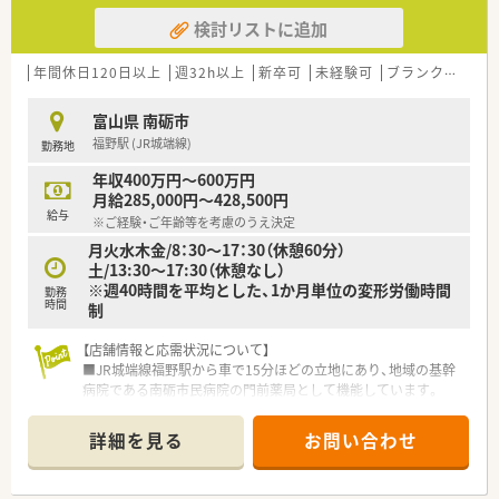
検討リストに追加
年間休日120日以上
週32h以上
新卒可
未経験可
ブランク可
車
富山県 南砺市
福野駅 (JR城端線)
勤務地
年収400万円～600万円
月給285,000円～428,500円
給与
※ご経験・ご年齢等を考慮のうえ決定
月火水木金/8：30～17：30（休憩60分）
土/13:30～17:30（休憩なし）
※週40時間を平均とした、1か月単位の変形労働時間
勤務
時間
制
【店舗情報と応需状況について】
■JR城端線福野駅から車で15分ほどの立地にあり、地域の基幹
病院である南砺市民病院の門前薬局として機能しています。
■内科・外科・整形外科・眼科・耳鼻科・小児科・婦人科など総合科
目を1日80枚から100枚程度応需しており、幅広い処方知識が習
詳細を見る
お問い合わせ
得できる環境です。
■薬剤師は常時3名から4名の複数名体制で、17時30分までの開
局時間なので、安心して業務に取り組め、プライベートの時間も