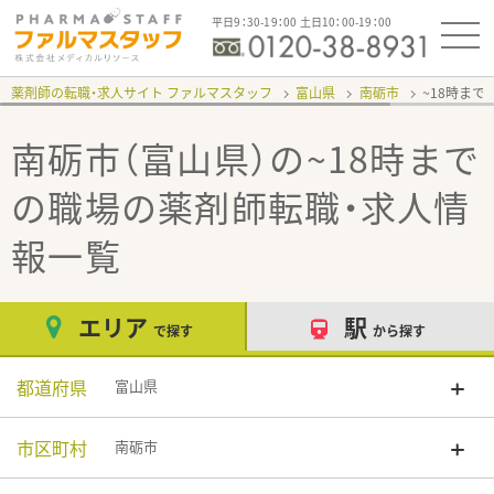
平日9：30-19：00 土日10：00-19：00
薬剤師の転職・求人サイト ファルマスタッフ
富山県
南砺市
~18時まで
南砺市（富山県）の~18時まで
の職場
の薬剤師転職・求人情
報一覧
エリア
駅
で探す
から探す
都道府県
富山県
市区町村
南砺市