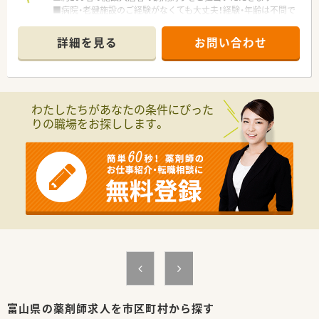
■病院・老健施設のご経験がなくても大丈夫！経験・年齢は不問で
す♪
■慣れてきた際はお一人で対応頂く時間もございます。ご自身
詳細を見る
お問い合わせ
のペースで働くことが可能です
＼ オススメポイント ／
■週2日～4日でOK！曜日と働き方はご相談ください♪
■施設配置基準の週16時間を満たせる方を募集しております！
わたしたちがあなたの条件にぴった
■最大時給5,000円！お気軽にお問い合わせください。
りの職場をお探しします。
富山県の薬剤師求人を市区町村から探す