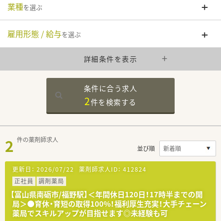
業種
を選ぶ
雇用形態 / 給与
を選ぶ
詳細条件を表示
条件に合う求人
2
件を
検索する
2
件の薬剤師求人
並び順
更新日：
2026/07/22
薬剤師求人ID：
412824
正社員
調剤薬局
【富山県南砺市/福野駅】＜年間休日120日！17時半までの開
局＞●育休・育短の取得100%！福利厚生充実！大手チェーン
薬局でスキルアップが目指せます◎未経験も可