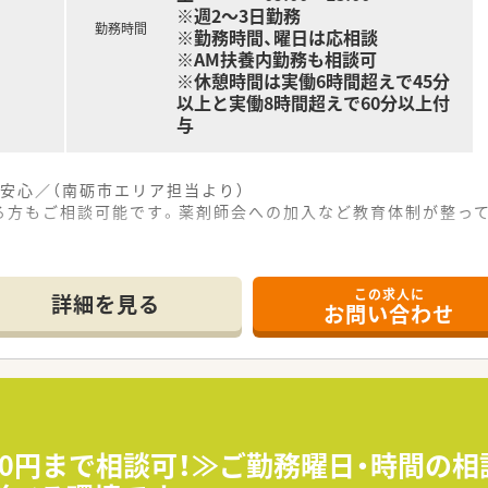
※週2～3日勤務
勤務時間
※勤務時間、曜日は応相談
※AM扶養内勤務も相談可
※休憩時間は実働6時間超えで45分
以上と実働8時間超えで60分以上付
与
安心／（南砺市エリア担当より）
る方もご相談可能です。薬剤師会への加入など教育体制が整って
。
この求人に
しやすく、車通勤も可能となっているため、ご自身の生活スタイ
詳細を見る
お問い合わせ
環器科の処方箋を1日あたり50枚から60枚ほど応需しており
様への在宅業務も実施しており、地域医療にしっかりと貢献でき
将来的にご自身の薬局を持ちたいと考える薬剤師へ向けた独立開
立を支援してきた確かな実績があり、資金繰りや店舗立ち上げな
おり、同じ志を持つ仲間同士で互いに刺激し合いながら成長し
500円まで相談可！≫ご勤務曜日・時間の