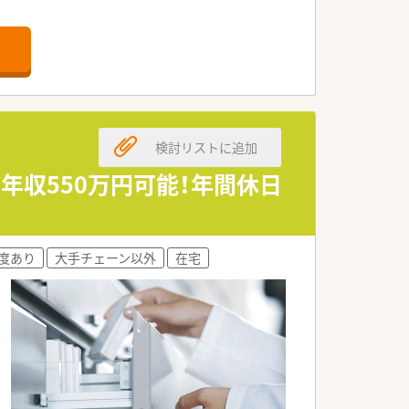
ルに合わせた通勤が可能です。
、落ち着いて業務に取り組めます。
る体制が整っている店舗です。
局支援事業にも取り組んでいます。
検討リストに追加
どのノウハウを学ぶことができます。
ていける社風が大きな魅力です。
年収550万円可能！年間休日
い合える風通しの良さが特徴です。
ップを目指せる活気ある職場です。
度あり
大手チェーン以外
在宅
を高めていくことができる環境です。