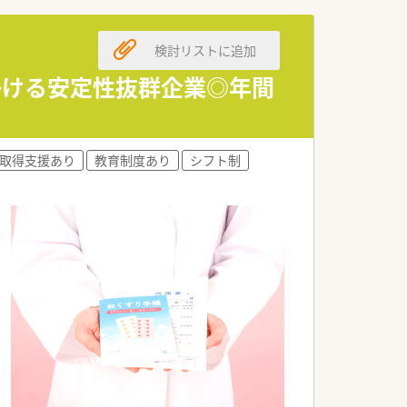
的に採用しています。
通勤が可能な方を歓迎しています。
ある方に最適な求人です。
検討リストに追加
掛ける安定性抜群企業◎年間
・コンビニ併設など多様な薬局形態を持つ
とで高い成長が見込める企業です。
し、地域医療への貢献度が高いことが大き
取得支援あり
教育制度あり
シフト制