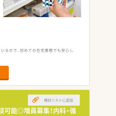
いるので、初めての在宅業務でも安心し
ルに合わせた通勤が可能です。
、落ち着いて業務に取り組めます。
る体制が整っている店舗です。
局支援事業にも取り組んでいます。
検討リストに追加
どのノウハウを学ぶことができます。
ていける社風が大きな魅力です。
相談可能◎増員募集！内科・循