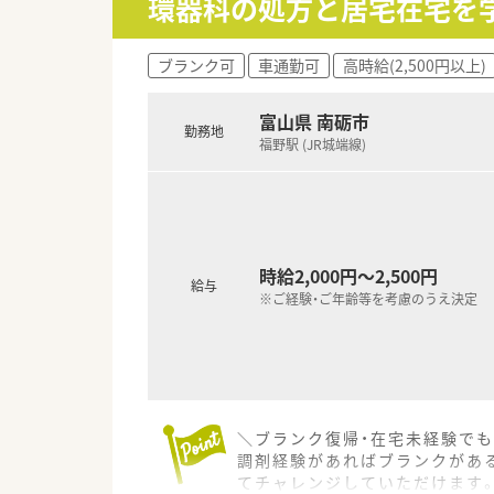
環器科の処方と居宅在宅を
【職場環境と雰囲気】
■スタッフ同士のコミュニケー
■高い目標を持つ前向きなスタ
ブランク可
車通勤可
高時給(2,500円以上)
■薬剤師会への加入など教育制
富山県 南砺市
勤務地
福野駅 (JR城端線)
時給2,000円～2,500円
給与
※ご経験・ご年齢等を考慮のうえ決定
＼ブランク復帰・在宅未経験でも
調剤経験があればブランクがあ
てチャレンジしていただけます