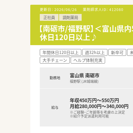
■欠員補充を目的とした募集で
■年齢は20代から50代半ばま
更新日：
2026/06/26
薬剤師求人ID：
412080
■地域に密着し、患者さま一人
正社員
調剤薬局
【法人特徴について】
【南砺市/福野駅】＜富山県
■東証プライム上場企業として全
休日120日以上♪
大手法人の求人です。
■業界で初めてM&Aをスタート
■地域密着型経営に注力してお
年間休日120日以上
週32h以上
新卒可
な特徴です。
大手チェーン
ヘルプ体制充実
富山県 南砺市
勤務地
福野駅 (JR城端線)
年収450万円～550万円
月給280,000円～340,000円
給与
※ご経験・ご年齢等を考慮の上決定
※紹介予定派遣利用可能