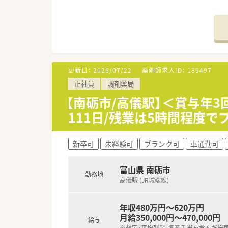
【店舗情報と応需状況について】
■最寄り駅から徒歩8分と通勤
■近隣のクリニックから内科や循
■外来調剤に加えて居宅の患者
【法人特徴について】
更新日：
2026/07/22
薬剤師求人ID：
189497
■調剤薬局の運営だけでなく、
正社員
調剤薬局
■これまでに15法人15名の独
■自他共栄の精神を大切にして
【南砺市/高儀駅】＜賞与年
111日/残業は5時間程度
【職場環境と雰囲気】
■スタッフ同士のコミュニケー
■高い目標を持つ前向きなスタ
新卒可
未経験可
ブランク可
車通勤可
■薬剤師会への加入など教育制
富山県 南砺市
勤務地
高儀駅 (JR城端線)
年収480万円～620万円
月給350,000円～470,000円
給与