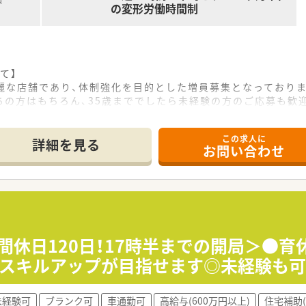
額
の変形労働時間制
て】
綺麗な店舗であり、体制強化を目的とした増員募集となっており
ちの方はもちろん、35歳まででしたら未経験の方のご応募も歓
好な関係を築ける、コミュニケーション能力をお持ちの方を求め
この求人に
詳細を見る
お問い合わせ
以上の調剤薬局を運営しており、地域医療に大きく貢献している
査事業や食品衛生事業も展開しており、非常に安定した経営基盤
出店するスタイルを基本とし、医療機関と抜群の関係性を築いて
しており、お子様の急な発熱などにも柔軟に対応できる風土があ
制度を活用し、管理薬剤師や専門薬剤師として活躍している先輩
間休日120日！17時半までの開局＞●育休
意欲が高い方が、患者様や医療機関と信頼関係を築きながら活躍
でスキルアップが目指せます◎未経験も可
取れるため、ワークライフバランスを重視して働きたい方に最適
未経験可
ブランク可
車通勤可
高給与(600万円以上)
住宅補助(
定企業のため、腰を据えて長期的なキャリアプランを描きたい方