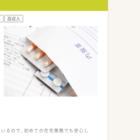
い合える風通しの良さが特徴です。
ップを目指せる活気ある職場です。
外
高収入
を高めていくことができる環境です。
いるので、初めての在宅業務でも安心し