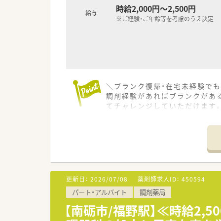
時給2,000円～2,500円
給与
※ご経験・ご年齢等を考慮のうえ決定
＼ブランク復帰・在宅未経験でも
調剤経験があればブランクがあ
てチャレンジしていただけます
【店舗情報と応需状況について】
■最寄り駅から徒歩8分と通勤
■近隣のクリニックから内科や循
■外来調剤に加えて居宅の患者
【法人特徴について】
更新日：
2026/07/08
薬剤師求人ID：
450594
■調剤薬局の運営だけでなく、
パート・アルバイト
調剤薬局
■これまでに15法人15名の独
■自他共栄の精神を大切にして
【南砺市/福野駅】≪時給2,