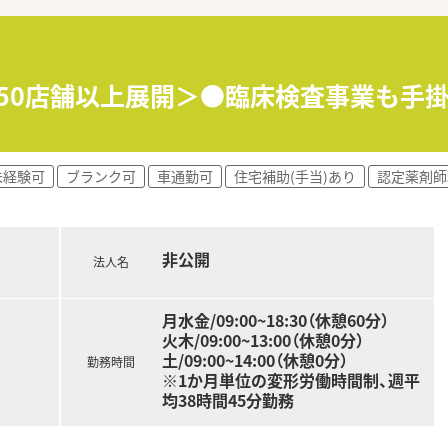
すが、かかりつけ薬剤師や健康サポートへの意識が高い方を積極
で相談可能で、40代までは未経験者も随時相談でき、マイカー
ひとりと向き合った質の高い服薬指導を実践したいという意欲の
内50店舗以上展開＞●臨床検査事業も手
国に350店舗以上を展開し、大学病院門前やドラッグストア
した実績を持ち、今後も新規出店やM&Aを継続的に推進するこ
り、約25年前より在宅医療に取り組んできた経験と実績を活か
未経験可
ブランク可
車通勤可
住宅補助(手当)あり
認定薬剤師
非公開
法人名
月水金/09:00~18:30（休憩60分）
火木/09:00~13:00（休憩0分）
土/09:00~14:00（休憩0分）
勤務時間
※1か月単位の変形労働時間制、週平
均38時間45分勤務