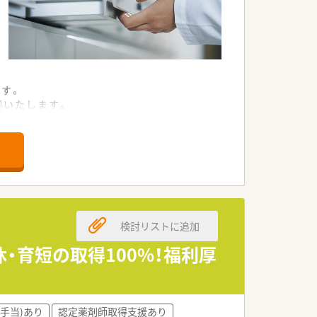
ます。
迎いたします。
ております。
法人です。
を誇ります。
います。
検討リストに追加
ります。
がいます。
・育短の取得100%！福利厚
中です。
な環境です。
手当)あり
認定薬剤師取得支援あり
におすすめです。