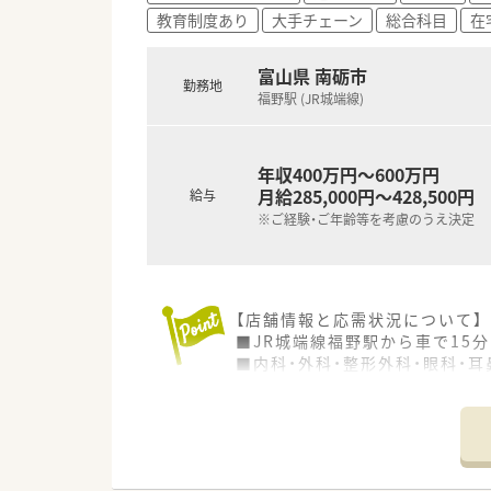
教育制度あり
大手チェーン
総合科目
在
■未経験からでも着実に成長で
富山県 南砺市
勤務地
福野駅 (JR城端線)
年収400万円～600万円
月給285,000円～428,500円
給与
※ご経験・ご年齢等を考慮のうえ決定
【店舗情報と応需状況について】
■JR城端線福野駅から車で15
■内科・外科・整形外科・眼科・
る環境です。
■薬剤師は常時3名から4名の複
きます。
【募集背景と求める人物像につい