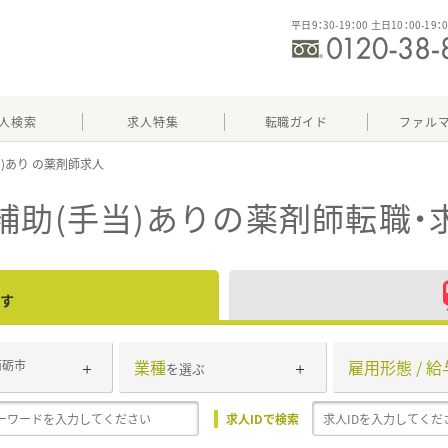
平日9：30-19：00 土日10：00-19：
人検索
求人特集
転職ガイド
ファル
当)あり
補助(手当)あり
の薬剤師転職・
す
業種
雇用形態 / 給
南砺市
を選ぶ
求人IDで検索