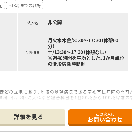
宅
~18時までの職場
きる研修制度が整っており、スキルアップを目指したい向上心の
非公開
法人名
月火水木金/8：30～17：30（休憩60
分）
土/13:30～17:30（休憩なし）
勤務時間
※週40時間を平均とした、1か月単位
の変形労働時間制
分ほどの立地にあり、地域の基幹病院である南砺市民病院の門前
耳鼻科・小児科・婦人科など総合科目を1日80枚から100枚程度
数名体制で、17時30分までの開局時間なので、安心して業務
この求人に
詳細を見る
お問い合わせ
て】