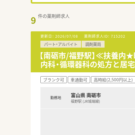
件の薬剤師求人
9
更新日：
2026/07/08
薬剤師求人ID：
715202
パート・アルバイト
調剤薬局
【南砺市/福野駅】≪扶養内★
内科・循環器科の処方と居
ブランク可
車通勤可
高時給(2,500円以上)
富山県 南砺市
勤務地
福野駅 (JR城端線)