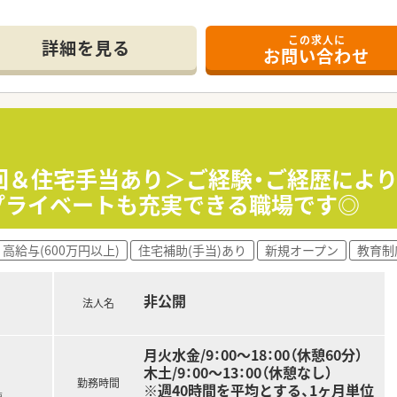
この求人に
しやすく、車通勤も可能となっているため、ご自身の生活スタイ
詳細を見る
お問い合わせ
環器科の処方箋を1日あたり50枚から60枚ほど応需しており
様への在宅業務も実施しており、地域医療にしっかりと貢献でき
将来的にご自身の薬局を持ちたいと考える薬剤師へ向けた独立開
立を支援してきた確かな実績があり、資金繰りや店舗立ち上げな
おり、同じ志を持つ仲間同士で互いに刺激し合いながら成長し
3回＆住宅手当あり＞ご経験・ご経歴により
でプライベートも充実できる職場です◎
ションが活発で、年齢や経験に関係なく誰でも自由に意見を言
ッフが多く在籍しており、お互いに切磋琢磨しながらスキルア
高給与(600万円以上)
住宅補助(手当)あり
新規オープン
教育制
度が充実しているため、常に新しい知識を吸収しながら専門性
非公開
法人名
月火水金/9：00～18：00（休憩60分）
木土/9：00～13：00（休憩なし）
勤務時間
※週40時間を平均とする、1ヶ月単位