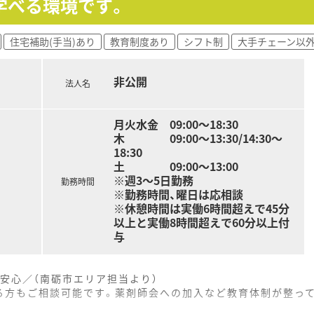
学べる環境です。
ションが活発で、年齢や経験に関係なく誰でも自由に意見を言
ッフが多く在籍しており、お互いに切磋琢磨しながらスキルア
住宅補助(手当)あり
教育制度あり
シフト制
大手チェーン以
度が充実しているため、常に新しい知識を吸収しながら専門性
非公開
法人名
月火水金 09:00～18:30
木 09:00～13:30/14:30～
18:30
土 09:00～13:00
※週3～5日勤務
勤務時間
※勤務時間、曜日は応相談
※休憩時間は実働6時間超えで45分
以上と実働8時間超えで60分以上付
与
安心／（南砺市エリア担当より）
る方もご相談可能です。薬剤師会への加入など教育体制が整って
。