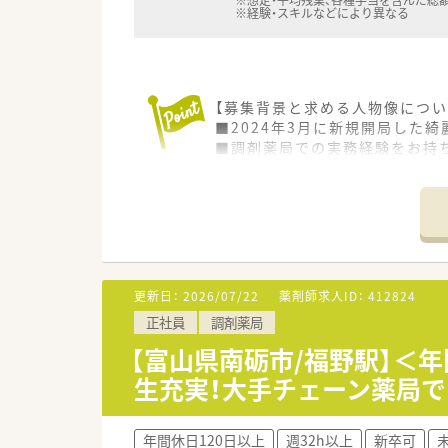
※想定・平均残業、各種手当を含んだ総
※経験・スキルなどにより異なる
【募集背景と求める人物像につい
■2024年3月に新規開局した
■調剤薬局での実務経験をお持
■門前のドクターや患者様と良
【法人特徴について】
■北陸3県において合計50店舗
■調剤薬局事業のほかに臨床検
■クリニックとマンツーマンで
更新日：
2026/07/22
薬剤師求人ID：
412824
【こんな方が活躍中】
正社員
調剤薬局
■子育て世代の職員が多数活躍
■充実したキャリアアップ研修
【富山県南砺市/福野駅】＜年
■地域に根差した医療への貢献
生充実！大手チェーン薬局
【こんな方にオススメ】
■残業が少なく休日もしっかり
年間休日120日以上
週32h以上
新卒可
■複数の事業を展開している安