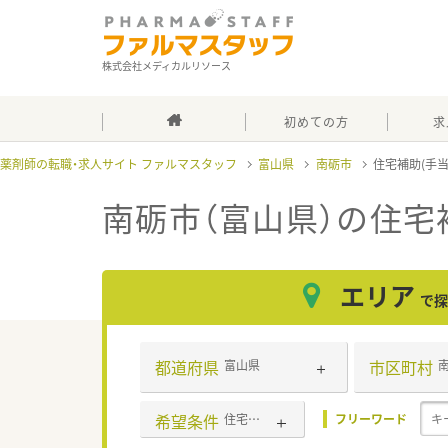
株式会社メディカルリソース
初めての方
求
薬剤師の転職・求人サイト ファルマスタッフ
富山県
南砺市
住宅補助(手
南砺市（富山県）の住宅
エリア
で探
都道府県
市区町村
富山県
希望条件
住宅補助(手当)あり
フリーワード