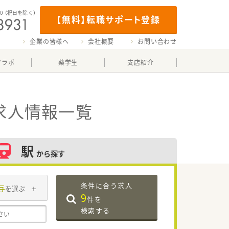
00
（祝日を除く）
【無料】転職サポート登録
企業の皆様へ
会社概要
お問い合わせ
マラボ
薬学生
支店紹介
求人情報一覧
駅
から探す
条件に合う求人
与
を選ぶ
9
件を
検索する