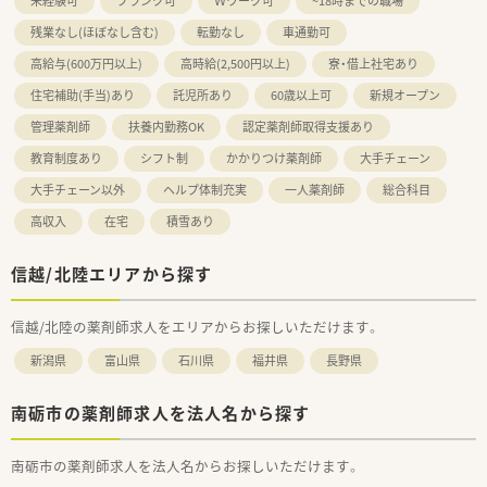
未経験可
ブランク可
Ｗワーク可
~18時までの職場
残業なし(ほぼなし含む)
転勤なし
車通勤可
高給与(600万円以上)
高時給(2,500円以上)
寮・借上社宅あり
住宅補助(手当)あり
託児所あり
60歳以上可
新規オープン
管理薬剤師
扶養内勤務OK
認定薬剤師取得支援あり
教育制度あり
シフト制
かかりつけ薬剤師
大手チェーン
大手チェーン以外
ヘルプ体制充実
一人薬剤師
総合科目
高収入
在宅
積雪あり
信越/北陸エリアから探す
信越/北陸の薬剤師求人をエリアからお探しいただけます。
新潟県
富山県
石川県
福井県
長野県
南砺市の薬剤師求人を法人名から探す
南砺市の薬剤師求人を法人名からお探しいただけます。