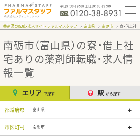
平日9：30-19：00 土日10：00-19：00
薬剤師の転職・求人サイト ファルマスタッフ
富山県
南砺市
寮・借上社
南砺市（富山県）の寮・借上社
宅あり
の薬剤師転職・求人情
報一覧
エリア
駅
で探す
から探す
都道府県
富山県
市区町村
南砺市