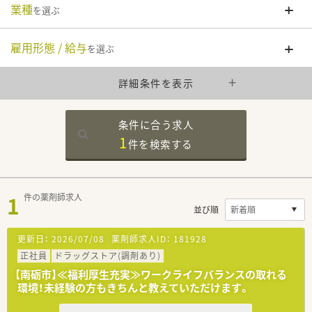
業種
を選ぶ
雇用形態 / 給与
を選ぶ
詳細条件を表示
条件に合う求人
1
件を
検索する
1
件の薬剤師求人
並び順
更新日：
2026/07/08
薬剤師求人ID：
181928
正社員
ドラッグストア(調剤あり)
【南砺市】≪福利厚生充実≫ワークライフバランスの取れる
環境！未経験の方もきちんと教えていただけます。