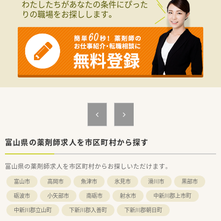
わたしたちがあなたの条件にぴった
りの職場をお探しします。
富山県の薬剤師求人を市区町村から探す
富山県の薬剤師求人を市区町村からお探しいただけます。
富山市
高岡市
魚津市
氷見市
滑川市
黒部市
砺波市
小矢部市
南砺市
射水市
中新川郡上市町
中新川郡立山町
下新川郡入善町
下新川郡朝日町