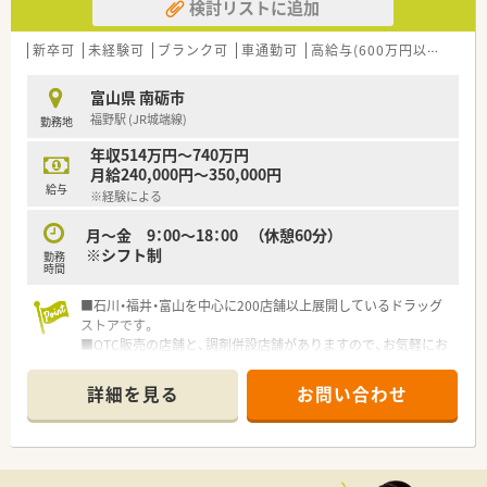
検討リストに追加
新卒可
未経験可
ブランク可
車通勤可
高給与(600万円以上)
寮・
富山県 南砺市
福野駅 (JR城端線)
勤務地
年収514万円～740万円
月給240,000円～350,000円
給与
※経験による
月～金 9：00～18：00 （休憩60分）
※シフト制
勤務
時間
■石川・福井・富山を中心に200店舗以上展開しているドラッグ
ストアです。
■OTC販売の店舗と、調剤併設店舗がありますので、お気軽にお
問い合わせ下さい。
■年収重視・ワークライフバランス重視等ご希望によっての働き
詳細を見る
お問い合わせ
方がございます。