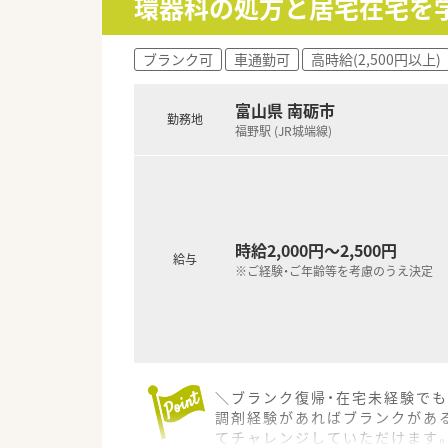
環器科の処方と居宅在宅を
【職場環境と雰囲気】
■スタッフ同士のコミュニケー
■高い目標を持つ前向きなスタ
ブランク可
車通勤可
高時給(2,500円以上)
■薬剤師会への加入など教育制
富山県 南砺市
勤務地
福野駅 (JR城端線)
時給2,000円～2,500円
給与
※ご経験・ご年齢等を考慮のうえ決定
＼ブランク復帰・在宅未経験でも
調剤経験があればブランクがあ
てチャレンジしていただけます