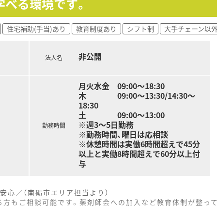
学べる環境です。
ションが活発で、年齢や経験に関係なく誰でも自由に意見を言
ッフが多く在籍しており、お互いに切磋琢磨しながらスキルア
住宅補助(手当)あり
教育制度あり
シフト制
大手チェーン以
度が充実しているため、常に新しい知識を吸収しながら専門性
非公開
法人名
月火水金 09:00～18:30
木 09:00～13:30/14:30～
18:30
土 09:00～13:00
※週3～5日勤務
勤務時間
※勤務時間、曜日は応相談
※休憩時間は実働6時間超えで45分
以上と実働8時間超えで60分以上付
与
安心／（南砺市エリア担当より）
る方もご相談可能です。薬剤師会への加入など教育体制が整って
。