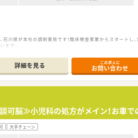
、石川県が本社の調剤薬局です！臨床検査事業からスタートし
います。
があり、伸び盛りの会社です◎
り、管理薬剤師育成研修や在宅医療研修など、都度学ぶ機会が設
この求人に
詳細を見る
お問い合わせ
ランクがある方も歓迎しております◎研修制度や店舗内ＯＪＴも
在宅医療研修や新薬の説明や疾病ごとの勉強会を行う店舗勉強会
師申請の助成なども行っており、無理なく学べる環境がございま
相談可脳≫小児科の処方がメイン！お車で
可
大手チェーン