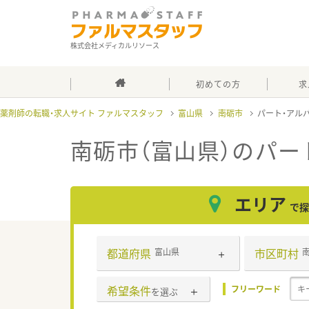
株式会社メディカルリソース
初めての方
求
薬剤師の転職・求人サイト ファルマスタッフ
富山県
南砺市
パート・アル
南砺市（富山県）のパー
エリア
で探
都道府県
市区町村
富山県
希望条件
フリーワード
を選ぶ