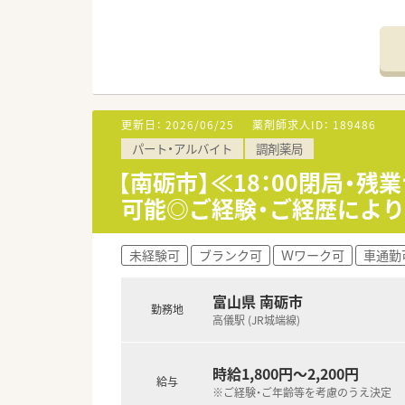
【店舗情報と応需状況について】
■最寄り駅から徒歩8分と通勤
■近隣のクリニックから内科や循
■外来調剤に加えて居宅の患者
【法人特徴について】
更新日：
2026/06/25
薬剤師求人ID：
189486
■調剤薬局の運営だけでなく、
パート・アルバイト
調剤薬局
■これまでに15法人15名の独
■自他共栄の精神を大切にして
【南砺市】≪18：00閉局・
可能◎ご経験・ご経歴により時
【職場環境と雰囲気】
■スタッフ同士のコミュニケー
■高い目標を持つ前向きなスタ
未経験可
ブランク可
Ｗワーク可
車通勤
■薬剤師会への加入など教育制
富山県 南砺市
勤務地
高儀駅 (JR城端線)
時給1,800円～2,200円
給与
※ご経験・ご年齢等を考慮のうえ決定