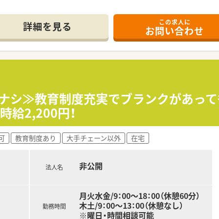
この求人に
しやすく、車通勤も可能となっているため、ご自身の生活スタイ
詳細を見る
お問い合わせ
環器科の処方箋を1日あたり50枚から60枚ほど応需しており
様への在宅業務も実施しており、地域医療にしっかりと貢献でき
将来的にご自身の薬局を持ちたいと考える薬剤師へ向けた独立開
立を支援してきた確かな実績があり、資金繰りや店舗立ち上げな
おり、同じ志を持つ仲間同士で互いに刺激し合いながら成長し
残業ナシ≫教育制度充実でブランクがあって
給2,200円！
ションが活発で、年齢や経験に関係なく誰でも自由に意見を言
ッフが多く在籍しており、お互いに切磋琢磨しながらスキルア
可
教育制度あり
大手チェーン以外
在宅
度が充実しているため、常に新しい知識を吸収しながら専門性
非公開
法人名
月火水金/9：00～18：00（休憩60分）
木土/9：00～13：00（休憩なし）
勤務時間
※曜日・時間相談可能