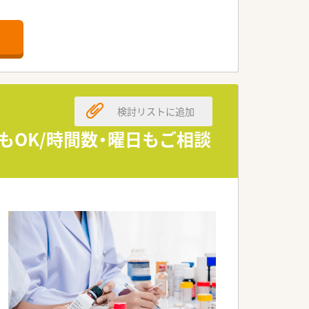
ルに合わせた通勤が可能です。
、落ち着いて業務に取り組めます。
る体制が整っている店舗です。
局支援事業にも取り組んでいます。
検討リストに追加
どのノウハウを学ぶことができます。
ていける社風が大きな魅力です。
もOK/時間数・曜日もご相談
い合える風通しの良さが特徴です。
ップを目指せる活気ある職場です。
を高めていくことができる環境です。