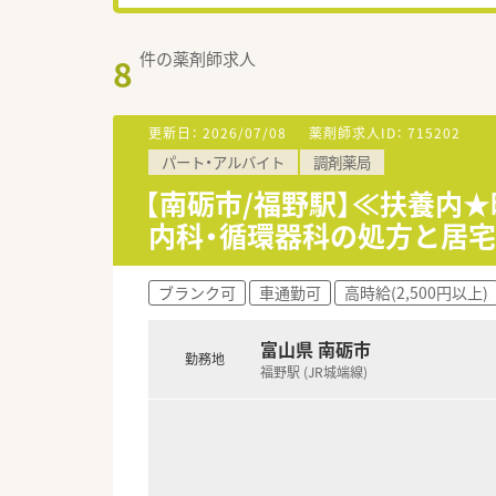
件の薬剤師求人
8
更新日：
2026/07/08
薬剤師求人ID：
715202
パート・アルバイト
調剤薬局
【南砺市/福野駅】≪扶養内★
内科・循環器科の処方と居
ブランク可
車通勤可
高時給(2,500円以上)
富山県 南砺市
勤務地
福野駅 (JR城端線)