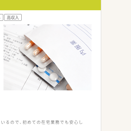
い合える風通しの良さが特徴です。
ップを目指せる活気ある職場です。
外
高収入
を高めていくことができる環境です。
いるので、初めての在宅業務でも安心し