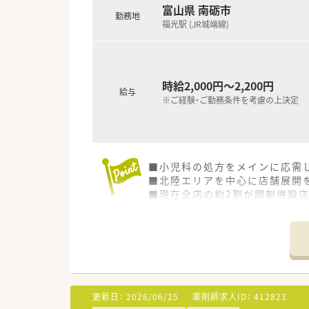
富山県 南砺市
勤務地
福光駅 (JR城端線)
時給2,000円～2,200円
給与
※ご経験・ご勤務条件を考慮の上決定
■小児科の処方をメインに応需
■北陸エリアを中心に店舗展開
■現在全店の約2割が調剤併設
今後5年間で、調剤併設店・保険
更新日：
2026/06/25
薬剤師求人ID：
412823