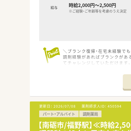
時給2,000円～2,500円
給与
※ご経験・ご年齢等を考慮のうえ決定
＼ブランク復帰・在宅未経験でも
調剤経験があればブランクがあ
てチャレンジしていただけます
【店舗情報と応需状況について】
■最寄り駅から徒歩8分と通勤
■近隣のクリニックから内科や循
■外来調剤に加えて居宅の患者
【法人特徴について】
更新日：
2026/07/08
薬剤師求人ID：
450594
■調剤薬局の運営だけでなく、
パート・アルバイト
調剤薬局
■これまでに15法人15名の独
■自他共栄の精神を大切にして
【南砺市/福野駅】≪時給2,