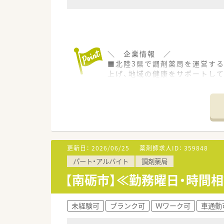
＼ 企業情報 ／
■北陸3県で調剤薬局を運営する
上げ、地域の健康をサポートして
■毎年2-3店舗のペースで出店
■教育制度も非常に充実してお
＼ オススメポイント ／
■経験は不問です！未経験・ブ
ただけます♪
更新日：
2026/06/25
薬剤師求人ID：
359848
■研修制度が充実しています！
パート・アルバイト
調剤薬局
■研修手当支給制度、認定薬剤
【南砺市】≪勤務曜日・時間
未経験可
ブランク可
Ｗワーク可
車通勤