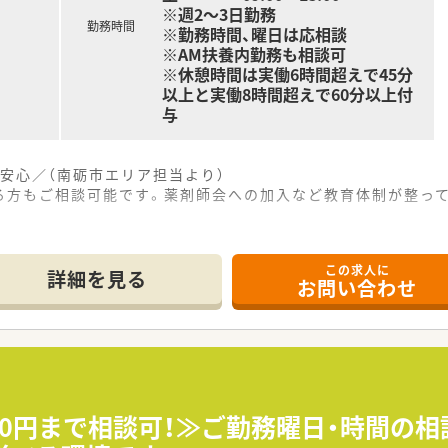
※週2～3日勤務
勤務時間
※勤務時間、曜日は応相談
※AM扶養内勤務も相談可
※休憩時間は実働6時間超えで45分
以上と実働8時間超えで60分以上付
与
安心／（南砺市エリア担当より）
る方もご相談可能です。薬剤師会への加入など教育体制が整って
。
この求人に
しやすく、車通勤も可能となっているため、ご自身の生活スタイ
詳細を見る
お問い合わせ
環器科の処方箋を1日あたり50枚から60枚ほど応需しており
様への在宅業務も実施しており、地域医療にしっかりと貢献でき
将来的にご自身の薬局を持ちたいと考える薬剤師へ向けた独立開
立を支援してきた確かな実績があり、資金繰りや店舗立ち上げな
おり、同じ志を持つ仲間同士で互いに刺激し合いながら成長し
500円まで相談可！≫ご勤務曜日・時間の