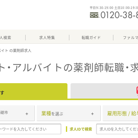
平日9：30-19：00 土日10：00-19：
人検索
求人特集
転職ガイド
ファル
バイト
ト・アルバイト
の薬剤師転職・
す
業種
雇用形態 / 給
南砺市
を選ぶ
求人IDで検索