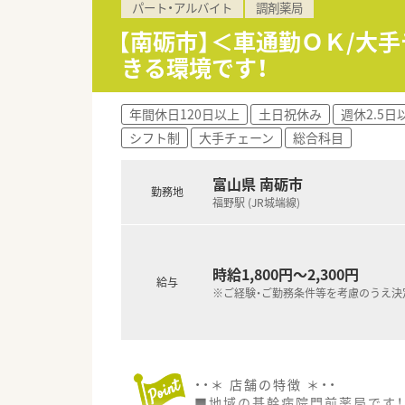
パート・アルバイト
調剤薬局
【南砺市】＜車通勤ＯＫ/大
きる環境です！
年間休日120日以上
土日祝休み
週休2.5日
シフト制
大手チェーン
総合科目
富山県 南砺市
勤務地
福野駅 (JR城端線)
時給1,800円～2,300円
給与
※ご経験・ご勤務条件等を考慮のうえ決
・・＊ 店舗の特徴 ＊・・
■地域の基幹病院門前薬局です