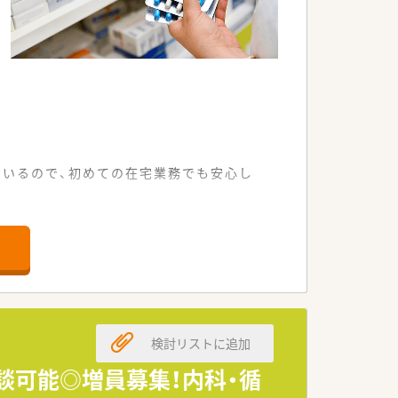
いるので、初めての在宅業務でも安心し
ルに合わせた通勤が可能です。
、落ち着いて業務に取り組めます。
る体制が整っている店舗です。
局支援事業にも取り組んでいます。
検討リストに追加
どのノウハウを学ぶことができます。
ていける社風が大きな魅力です。
相談可能◎増員募集！内科・循