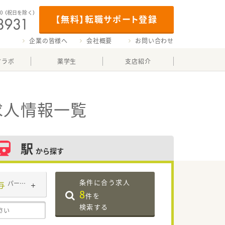
00
（祝日を除く）
【無料】転職サポート登録
企業の皆様へ
会社概要
お問い合わせ
マラボ
薬学生
支店紹介
求人情報一覧
駅
から探す
条件に合う求人
与
パート・アルバイト
8
件を
検索する