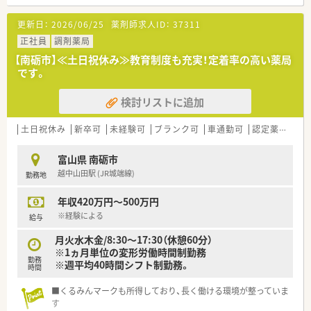
更新日：
2026/06/25
薬剤師求人ID：
37311
正社員
調剤薬局
【南砺市】≪土日祝休み≫教育制度も充実！定着率の高い薬局
です。
検討リストに追加
土日祝休み
新卒可
未経験可
ブランク可
車通勤可
認定薬剤師取得支援あり
富山県 南砺市
越中山田駅 (JR城端線)
勤務地
年収420万円～500万円
※経験による
給与
月火水木金/8:30～17:30（休憩60分）
※1ヵ月単位の変形労働時間制勤務
勤務
※週平均40時間シフト制勤務。
時間
■くるみんマークも所得しており、長く働ける環境が整っていま
す