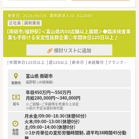
■薬剤師は常時3名から4名の複数名体制で、17時30分までの開
局時間なので、安心して業務に取り組め、プライベートの時間も
確保できます。
更新日：
2026/06/26
薬剤師求人ID：
412080
【募集背景と求める人物像について】
正社員
調剤薬局
■欠員補充を目的とした募集ですが、かかりつけ薬剤師や健康サ
【南砺市/福野駅】＜富山県内50店舗以上展開＞●臨床検査事
ポートへの意識が高い方を積極的に採用しています。
業も手掛ける安定性抜群企業◎年間休日120日以上♪
■年齢は20代から50代半ばまで相談可能で、40代までは未経験
者も随時相談でき、マイカー通勤が可能な方を歓迎しています。
検討リストに追加
■地域に密着し、患者さま一人ひとりと向き合った質の高い服薬
指導を実践したいという意欲のある方に最適な求人です。
年間休日120日以上
週32h以上
新卒可
未経験可
ブランク可
車
【法人特徴について】
■東証プライム上場企業として全国に350店舗以上を展開し、大
富山県 南砺市
学病院門前やドラッグストア・コンビニ併設など多様な薬局形態
福野駅 (JR城端線)
勤務地
を持つ大手法人の求人です。
■業界で初めてM&Aをスタートした実績を持ち、今後も新規出
年収450万円～550万円
店やM&Aを継続的に推進することで高い成長が見込める企業で
月給280,000円～340,000円
す。
給与
※ご経験・ご年齢等を考慮の上決定
■地域密着型経営に注力しており、約25年前より在宅医療に取
※紹介予定派遣利用可能
り組んできた経験と実績を活かし、地域医療への貢献度が高いこ
月水金/09:00~18:30（休憩60分）
とが大きな特徴です。
火木/09:00~13:00（休憩0分）
土/09:00~14:00（休憩0分）
勤務
※1か月単位の変形労働時間制、週平均38時間45分勤
時間
務