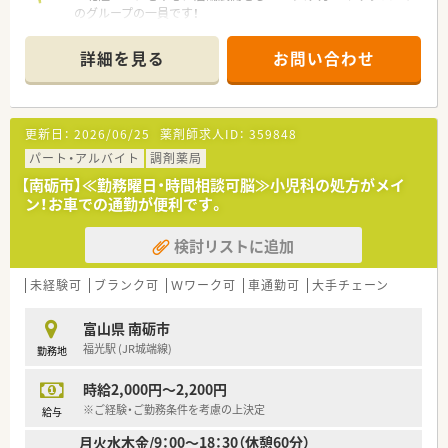
のグループの一員です！
■JR城端線「福光」駅より徒歩15分に位置していますので、お車
通勤が便利です♪
詳細を見る
お問い合わせ
■小児科の処方箋をメインに応需してしいます！枚数は約50枚/
日です◎
＼ 研修制度も充実 ／
更新日：
2026/06/25
薬剤師求人ID：
359848
専門性の追求と充実の研修制度がございます◎「階層別研修」
「職種別研修」「自己啓発」の3つのプログラムから構成されてお
パート・アルバイト
調剤薬局
り、多種多様な教育カリキュラムがあります！
【南砺市】≪勤務曜日・時間相談可脳≫小児科の処方がメイ
中途でご入社された方の研修制度も充実しており、個別にフォロ
ン！お車での通勤が便利です。
ーアップ面談も行っています◎
検討リストに追加
＼ 経験は不問です ／
未経験・ブランクがある方も歓迎いたします◎店舗内の研修やサ
ポート体制も充実しているため、安心してご就業いただけます！
未経験可
ブランク可
Ｗワーク可
車通勤可
大手チェーン
＼ 働きやすさが魅力です◎ ／
富山県 南砺市
■お休みも取りやすい環境です
福光駅 (JR城端線)
勤務地
入社2年目から7連休が取得可能！取得率は100％と全員が取得さ
れております♪
時給2,000円～2,200円
■産育休制度も充実！
育児休業復帰率は96％と非常に高いです！育児時短勤務はお子
※ご経験・ご勤務条件を考慮の上決定
給与
さんが小学校6年生まで利用可能です◎
月火水木金/9：00～18：30（休憩60分）
■介護休暇も備わっています◎