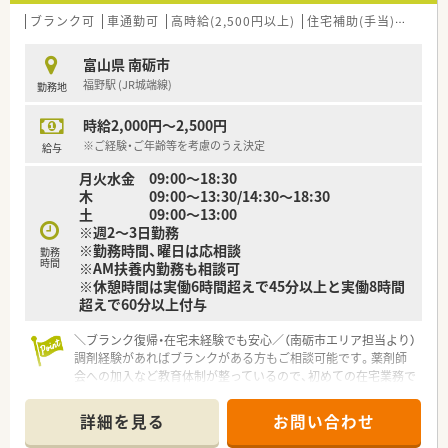
ブランク可
車通勤可
高時給(2,500円以上)
住宅補助(手当)あり
扶
富山県 南砺市
福野駅 (JR城端線)
勤務地
時給2,000円～2,500円
※ご経験・ご年齢等を考慮のうえ決定
給与
月火水金 09:00～18:30
木 09:00～13:30/14:30～18:30
土 09:00～13:00
※週2～3日勤務
※勤務時間、曜日は応相談
勤務
時間
※AM扶養内勤務も相談可
※休憩時間は実働6時間超えで45分以上と実働8時間
超えで60分以上付与
＼ブランク復帰・在宅未経験でも安心／（南砺市エリア担当より）
調剤経験があればブランクがある方もご相談可能です。薬剤師
会への加入など教育体制が整っているので、初めての在宅業務で
も安心してチャレンジしていただけます。
詳細を見る
お問い合わせ
【店舗情報と応需状況について】