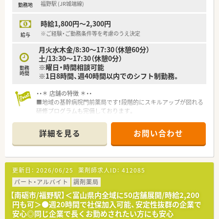
福野駅 (JR城端線)
勤務地
時給1,800円～2,300円
※ご経験・ご勤務条件等を考慮のうえ決定
給与
月火水木金/8:30～17:30（休憩60分）
土/13:30～17:30（休憩0分）
※曜日・時間相談可能
勤務
時間
※1日8時間、週40時間以内でのシフト制勤務。
・・＊ 店舗の特徴 ＊・・
■地域の基幹病院門前薬局です！段階的にスキルアップが図れる
研修プログラムも完備しております。
■曜日・時間のご相談ＯＫ！ご家庭との両立やＷワークにピッタ
リの働き方です。
詳細を見る
お問い合わせ
更新日：
2026/06/25
薬剤師求人ID：
412085
パート・アルバイト
調剤薬局
【南砺市/福野駅】＜富山県内全域に50店舗展開/時給2,200
円も可＞●週20時間で社保加入可能、安定性抜群の企業で
安心◎同じ企業で長くお勤めされたい方にも安心