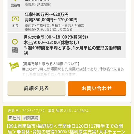
■自他共栄の精神を大切にしており、同じ志を持つ仲間同士で互
高儀駅 (JR城端線)
勤務地
いに刺激し合いながら成長していける社風が大きな魅力です。
年収480万円～620万円
【職場環境と雰囲気】
月給350,000円～470,000円
■スタッフ同士のコミュニケーションが活発で、年齢や経験に関
給与
※想定・平均残業、各種手当を含んだ総額
係なく誰でも自由に意見を言い合える風通しの良さが特徴で
※経験・スキルなどにより異なる
す。
月火水金/9：00～18：00（休憩60分）
■高い目標を持つ前向きなスタッフが多く在籍しており、お互い
木土/9：00～13：00（休憩なし）
に切磋琢磨しながらスキルアップを目指せる活気ある職場で
※週40時間を平均とする、1ヶ月単位の変形労働時間
勤務
す。
時間
制
■薬剤師会への加入など教育制度が充実しているため、常に新し
い知識を吸収しながら専門性を高めていくことができる環境で
【募集背景と求める人物像について】
す。
■2024年3月に新規開局した綺麗な店舗であり、体制強化を目的
とした増員募集となっております。
■調剤薬局での実務経験をお持ちの方はもちろん、35歳までで
したら未経験の方のご応募も歓迎いたします。
詳細を見る
お問い合わせ
■門前のドクターや患者様と良好な関係を築ける、コミュニケー
ション能力をお持ちの方を求めております。
【法人特徴について】
更新日：
2026/07/22
薬剤師求人ID：
412824
■北陸3県において合計50店舗以上の調剤薬局を運営しており、
地域医療に大きく貢献している法人です。
正社員
調剤薬局
■調剤薬局事業のほかに臨床検査事業や食品衛生事業も展開し
【富山県南砺市/福野駅】＜年間休日120日！17時半までの開
ており、非常に安定した経営基盤を誇ります。
局＞●育休・育短の取得100%！福利厚生充実！大手チェーン
■クリニックとマンツーマンで出店するスタイルを基本とし、医