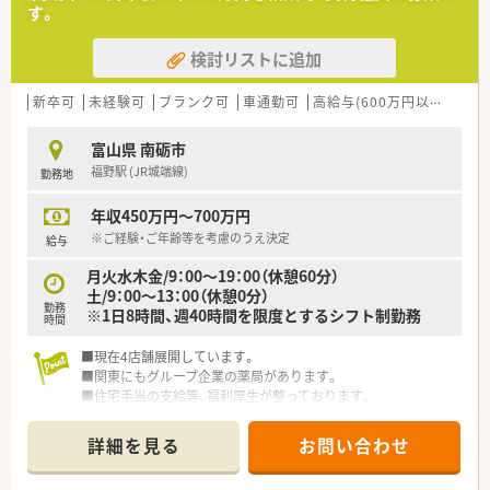
す。
検討リストに追加
新卒可
未経験可
ブランク可
車通勤可
高給与(600万円以上)
住宅
富山県 南砺市
福野駅 (JR城端線)
勤務地
年収450万円～700万円
※ご経験・ご年齢等を考慮のうえ決定
給与
月火水木金/9：00～19：00（休憩60分）
土/9：00～13：00（休憩0分）
勤務
※1日8時間、週40時間を限度とするシフト制勤務
時間
■現在4店舗展開しています。
■関東にもグループ企業の薬局があります。
■住宅手当の支給等、福利厚生が整っております。
詳細を見る
お問い合わせ