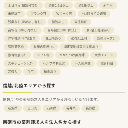
土日休み(相談可含む)
週休2.5日以上
週32h以上
新卒可
未経験可
ブランク可
Ｗワーク可
~18時までの職場
残業なし(ほぼなし含む)
転勤なし
車通勤可
高給与(600万円以上)
高時給(2,500円以上)
寮・借上社宅あり
住宅補助(手当)あり
託児所あり
60歳以上可
新規オープン
管理薬剤師
扶養内勤務OK
認定薬剤師取得支援あり
教育制度あり
シフト制
かかりつけ薬剤師
大手チェーン
大手チェーン以外
ヘルプ体制充実
一人薬剤師
総合科目
高収入
在宅
積雪あり
信越/北陸エリアから探す
信越/北陸の薬剤師求人をエリアからお探しいただけます。
新潟県
富山県
石川県
福井県
長野県
南砺市の薬剤師求人を法人名から探す