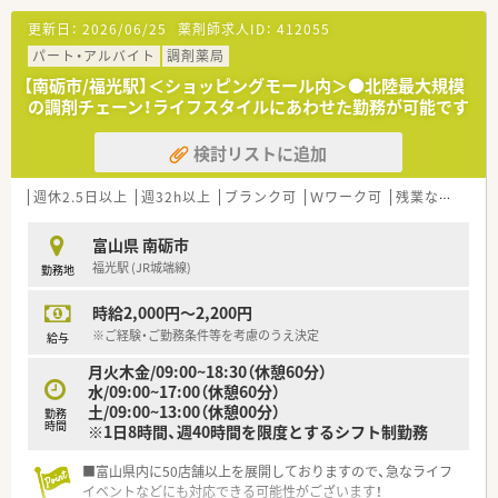
更新日：
2026/06/25
薬剤師求人ID：
412055
パート・アルバイト
調剤薬局
【南砺市/福光駅】＜ショッピングモール内＞●北陸最大規模
の調剤チェーン！ライフスタイルにあわせた勤務が可能です
検討リストに追加
週休2.5日以上
週32h以上
ブランク可
Ｗワーク可
残業なし(ほぼなし含む)
富山県 南砺市
福光駅 (JR城端線)
勤務地
時給2,000円～2,200円
※ご経験・ご勤務条件等を考慮のうえ決定
給与
月火木金/09:00~18:30（休憩60分）
水/09:00~17:00（休憩60分）
土/09:00~13:00（休憩00分）
勤務
時間
※1日8時間、週40時間を限度とするシフト制勤務
■富山県内に50店舗以上を展開しておりますので、急なライフ
イベントなどにも対応できる可能性がございます！