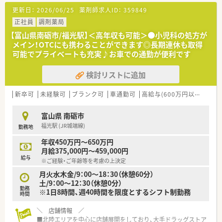
更新日：
2026/06/25
薬剤師求人ID：
359849
正社員
調剤薬局
【富山県南砺市/福光駅】＜高年収も可能＞●小児科の処方が
メイン！OTCにも携わることができます◎長期連休も取得
可能でプライベートも充実♪お車での通勤が便利です
検討リストに追加
新卒可
未経験可
ブランク可
車通勤可
高給与(600万円以上)
シ
富山県 南砺市
福光駅 (JR城端線)
勤務地
年収450万円～650万円
月給375,000円～459,000円
給与
※ご経験・ご年齢等を考慮の上決定
月火水木金/9：00～18：30（休憩60分）
土/9：00～12：30（休憩0分）
勤務
※1日8時間、週40時間を限度とするシフト制勤務
時間
＼ 店舗情報 ／
■北陸エリアを中心に店舗展開をしており、大手ドラッグストア