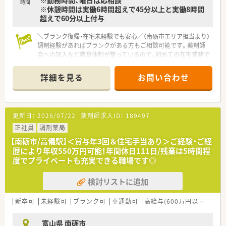
※勤務時間、曜日は応相談
■薬剤師会への加入など教育制度が充実しているため、常に新し
時間
※休憩時間は実働6時間超えで45分以上と実働8時間
い知識を吸収しながら専門性を高めていくことができる環境で
超えで60分以上付与
す。
＼ブランク復帰・在宅未経験でも安心／（南砺市エリア担当より）
調剤経験があればブランクがある方もご相談可能です。薬剤師
会への加入など教育体制が整っているので、初めての在宅業務で
も安心してチャレンジしていただけます。
詳細を見る
お問い合わせ
【店舗情報と応需状況について】
■最寄り駅から徒歩8分と通勤しやすく、車通勤も可能となって
いるため、ご自身の生活スタイルに合わせた通勤が可能です。
■近隣のクリニックから内科や循環器科の処方箋を1日あたり
更新日：
2026/07/22
薬剤師求人ID：
189497
50枚から60枚ほど応需しており、落ち着いて業務に取り組めま
す。
正社員
調剤薬局
■外来調剤に加えて居宅の患者様への在宅業務も実施しており、
【南砺市/高儀駅】＜賞与年3回＆住宅手当あり＞ご経験・ご経
地域医療にしっかりと貢献できる体制が整っている店舗です。
歴により年収550万円可能！年間休日111日/残業は5時間程
度でプライベートも充実できる職場です◎
【法人特徴について】
■調剤薬局の運営だけでなく、将来的にご自身の薬局を持ちたい
検討リストに追加
と考える薬剤師へ向けた独立開局支援事業にも取り組んでいま
す。
■これまでに15法人15名の独立を支援してきた確かな実績があ
新卒可
未経験可
ブランク可
車通勤可
高給与(600万円以上)
住宅
り、資金繰りや店舗立ち上げなどのノウハウを学ぶことができま
す。
富山県 南砺市