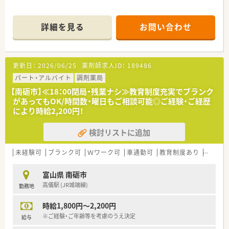
詳細を見る
お問い合わせ
更新日：
2026/06/25
薬剤師求人ID：
189486
パート・アルバイト
調剤薬局
【南砺市】≪18：00閉局・残業ナシ≫教育制度充実でブランク
があってもOK/時間数・曜日もご相談可能◎ご経験・ご経歴
により時給2,200円！
検討リストに追加
未経験可
ブランク可
Ｗワーク可
車通勤可
教育制度あり
大手チ
富山県 南砺市
高儀駅 (JR城端線)
勤務地
時給1,800円～2,200円
※ご経験・ご年齢等を考慮のうえ決定
給与