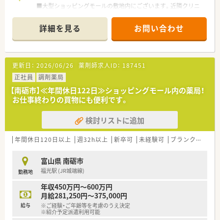
■大型ショッピングモールの敷地内にございます。近隣クリニ
ックより外科・泌尿器科をメインに応需しています。
■時給2,000円～、ご経験・ご勤務条件等を考慮の上、2,000円以
詳細を見る
お問い合わせ
上も目指せます！
■ライフスタイルに合わせて、曜日・時間はお気軽にご相談くだ
さい♪
更新日：
2026/06/26
薬剤師求人ID：
187451
正社員
調剤薬局
【南砺市】≪年間休日122日≫ショッピングモール内の薬局！
お仕事終わりの買物にも便利です。
検討リストに追加
年間休日120日以上
週32h以上
新卒可
未経験可
ブランク可
車
富山県 南砺市
福光駅 (JR城端線)
勤務地
年収450万円～600万円
月給281,250円～375,000円
給与
※ご経験・ご年齢等を考慮のうえ決定
※紹介予定派遣利用可能