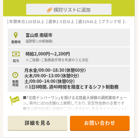
検討リストに追加
年間休日120日以上
週休2.5日以上
週32h以上
ブランク可
Ｗワー
富山県 南砺市
福野駅 (JR城端線)
勤務地
時給2,000円～2,200円
※ご経験・ご勤務条件等を考慮のうえ決定
給与
月水金/09:00~18:30（休憩60分）
火木/09:00~13:00（休憩0分）
土/09:00~14:00（休憩0分）
勤務
時間
※1日8時間、週40時間を限度とするシフト制勤務
■「北陸ナンバーワン」を掲げる北陸最大規模の調剤薬局チェー
ン。県内には50店舗以上展開しており、安定性抜群の企業です
■富山県内全域に店舗がございますので、急なライフイベントに
よる異動などもご相談いただけます
■ママさん・パパさん薬剤師様にオススメ◎曜日・時間などお気
詳細を見る
お問い合わせ
軽にご相談ください♪
■『福野駅』より徒歩13分！お車での通勤も可能です