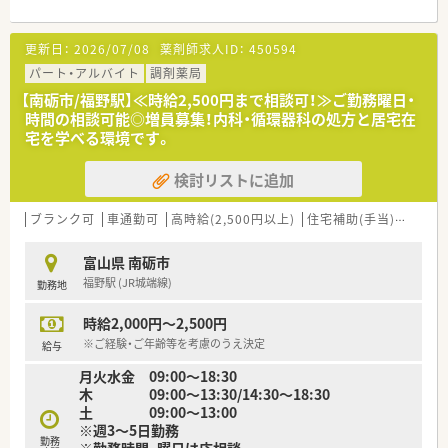
■最寄り駅から徒歩8分と通勤しやすく、車通勤も可能となって
いるため、ご自身の生活スタイルに合わせた通勤が可能です。
■近隣のクリニックから内科や循環器科の処方箋を1日あたり
更新日：
2026/07/08
薬剤師求人ID：
450594
50枚から60枚ほど応需しており、落ち着いて業務に取り組めま
す。
パート・アルバイト
調剤薬局
■外来調剤に加えて居宅の患者様への在宅業務も実施しており、
【南砺市/福野駅】≪時給2,500円まで相談可！≫ご勤務曜日・
地域医療にしっかりと貢献できる体制が整っている店舗です。
時間の相談可能◎増員募集！内科・循環器科の処方と居宅在
宅を学べる環境です。
【法人特徴について】
■調剤薬局の運営だけでなく、将来的にご自身の薬局を持ちたい
検討リストに追加
と考える薬剤師へ向けた独立開局支援事業にも取り組んでいま
す。
■これまでに15法人15名の独立を支援してきた確かな実績があ
ブランク可
車通勤可
高時給(2,500円以上)
住宅補助(手当)あり
教
り、資金繰りや店舗立ち上げなどのノウハウを学ぶことができま
す。
富山県 南砺市
■自他共栄の精神を大切にしており、同じ志を持つ仲間同士で互
福野駅 (JR城端線)
勤務地
いに刺激し合いながら成長していける社風が大きな魅力です。
時給2,000円～2,500円
【職場環境と雰囲気】
■スタッフ同士のコミュニケーションが活発で、年齢や経験に関
※ご経験・ご年齢等を考慮のうえ決定
給与
係なく誰でも自由に意見を言い合える風通しの良さが特徴で
月火水金 09:00～18:30
す。
木 09:00～13:30/14:30～18:30
■高い目標を持つ前向きなスタッフが多く在籍しており、お互い
土 09:00～13:00
に切磋琢磨しながらスキルアップを目指せる活気ある職場で
※週3～5日勤務
す。
勤務