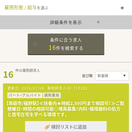
雇用形態 / 給与
を選ぶ
詳細条件を表示
条件に合う求人
16
件を
検索する
16
件の薬剤師求人
並び順
更新日：
2026/07/08
薬剤師求人ID：
715202
パート・アルバイト
調剤薬局
【南砺市/福野駅】≪扶養内★時給2,500円まで相談可！≫ご勤
務曜日・時間の相談可能◎増員募集！内科・循環器科の処方
と居宅在宅を学べる環境です。
検討リストに追加