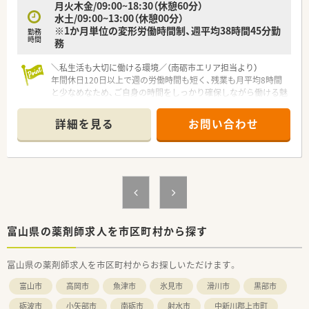
月火木金/09:00~18:30（休憩60分）
水土/09:00~13:00（休憩00分）
※1か月単位の変形労働時間制、週平均38時間45分勤
勤務
時間
務
＼私生活も大切に働ける環境／（南砺市エリア担当より）
年間休日120日以上で週の労働時間も短く、残業も月平均8時間
と少なめなため、ご自身の時間をしっかり確保しながら働ける魅
力的な求人です。
＊------------------------------------------＊
詳細を見る
お問い合わせ
【店舗情報と応需状況について】
■応需科目は泌尿器科や腎臓外科がメインとなっており、専門的
な知識を深めながら日々の調剤業務に取り組める環境です。
■1日の処方箋応需枚数は35枚から40枚程度であり、常時3名の
薬剤師体制でゆとりを持って安全に業務へ対応できます。
■福光駅から徒歩10分という場所に位置しており、お車での通
勤も可能です。
【法人特徴について】
富山県の薬剤師求人を市区町村から探す
■北陸地方で最大規模を誇る調剤専門薬局であり、親会社が臨床
検査事業を展開しているため経営基盤が安定している企業で
富山県の薬剤師求人を市区町村からお探しいただけます。
す。
■すべての薬局に電子薬歴や調剤監査装置を導入し、最新の機器
富山市
高岡市
魚津市
氷見市
滑川市
黒部市
を活用することで安全かつスピーディーな調剤を実現していま
す。
砺波市
小矢部市
南砺市
射水市
中新川郡上市町