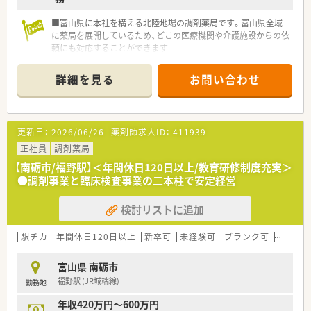
■富山県に本社を構える北陸地場の調剤薬局です。富山県全域
に薬局を展開しているため、どこの医療機関や介護施設からの依
頼にも対応することができます
■県内に50店舗以上を展開しており、総合病院門前や単科・複数
科目を応需する店舗、面応需の店舗など幅広い店舗展開で同一企
詳細を見る
お問い合わせ
業に在籍しながらスキルアップが可能です
■福野駅より徒歩13分！お車での通勤も可能です♪
■全薬局に調剤監査装置をはじめ、全自動分包機、ＰＴＰシート
払出装置、水剤分注機など調剤の最新機器も積極的に導入してお
更新日：
2026/06/26
薬剤師求人ID：
411939
ります
正社員
調剤薬局
【南砺市/福野駅】＜年間休日120日以上/教育研修制度充実＞
●調剤事業と臨床検査事業の二本柱で安定経営
検討リストに追加
駅チカ
年間休日120日以上
新卒可
未経験可
ブランク可
転勤な
富山県 南砺市
福野駅 (JR城端線)
勤務地
年収420万円～600万円