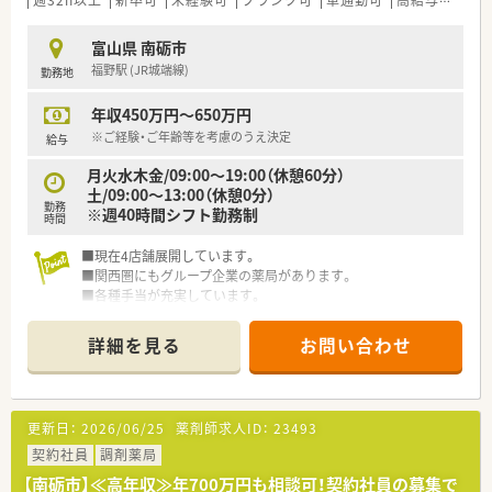
週32h以上
新卒可
未経験可
ブランク可
車通勤可
高給与(600万円以上)
富山県 南砺市
福野駅 (JR城端線)
勤務地
年収450万円～650万円
※ご経験・ご年齢等を考慮のうえ決定
給与
月火水木金/09:00～19:00（休憩60分）
土/09:00～13:00（休憩0分）
勤務
※週40時間シフト勤務制
時間
■現在4店舗展開しています。
■関西圏にもグループ企業の薬局があります。
■各種手当が充実しています。
詳細を見る
お問い合わせ
更新日：
2026/06/25
薬剤師求人ID：
23493
契約社員
調剤薬局
【南砺市】≪高年収≫年700万円も相談可！契約社員の募集で