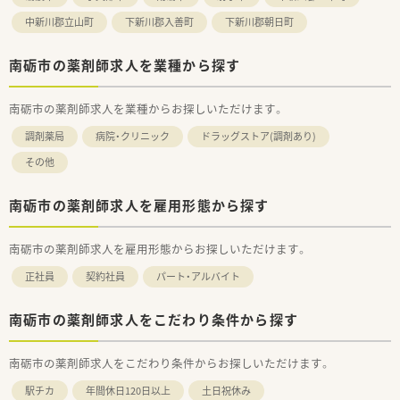
■店舗のエリアごとにラウンダー薬剤師を配置しており、急なお
中新川郡立山町
下新川郡入善町
下新川郡朝日町
休みにも柔軟に対応できる安心のサポート体制が整っていま
す。
南砺市の薬剤師求人を業種から探す
【職場環境と雰囲気】
■専務が女性であるため働き方への理解が非常に深く、実際に女
性の従業員割合も高く皆様がいきいきと働ける明るい職場で
南砺市の薬剤師求人を業種からお探しいただけます。
す。
調剤薬局
病院・クリニック
ドラッグストア(調剤あり)
■会社全体として女性が働きやすい環境づくりを推進しており、
産前産後休暇や育児休暇などの取得実績も豊富で長く定着でき
その他
ます。
■店舗の仲間同士で助け合いながら業務を進める風土が根付い
ており、未経験の方やブランクがある方も安心してスタートでき
南砺市の薬剤師求人を雇用形態から探す
ます。
南砺市の薬剤師求人を雇用形態からお探しいただけます。
【やりがい/おすすめポイント】
■処方箋枚数に対して余裕のある人員配置がされているため、一
正社員
契約社員
パート・アルバイト
人ひとりの患者様に寄り添った丁寧な服薬指導ができるのが魅
力です。
■40歳まで支給される手厚い住宅補助や家族手当などが充実し
南砺市の薬剤師求人をこだわり条件から探す
ており、経済的な面でも安心して生活基盤を築くことができま
す。
南砺市の薬剤師求人をこだわり条件からお探しいただけます。
■地域最大級の調剤薬局グループの一員として、高度な医療提供
を通じて地域社会へ直接的に貢献できる大きなやりがいがあり
駅チカ
年間休日120日以上
土日祝休み
ます。