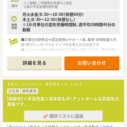
※ご経験・ご年齢等を考慮の上決定
給与
※紹介予定派遣利用可能
月火水金/8：30～18：00（休憩60分）
木土/8：30～12：00（休憩なし）
※1か月単位の変形労働時間制、週平均38時間45分の
勤務
時間
勤務
■定期社内研修会や認定取得のサポート等、教育・研修制度も充
実！学びたい方・スキルアップをお考えの方必見です
■こちらの店舗は複数科目の処方箋を応需しており、薬剤師様も
常時複数名体制ですので学べます
■原則、転居を伴う異動はなし！地元で腰を据えて働きたい方に
詳細を見る
お問い合わせ
もピッタリです♪
更新日：
2026/06/25
薬剤師求人ID：
10484
正社員
調剤薬局
【南砺市】≪手当充実≫高年収も可！アットホームな雰囲気の
薬局です。
検討リストに追加