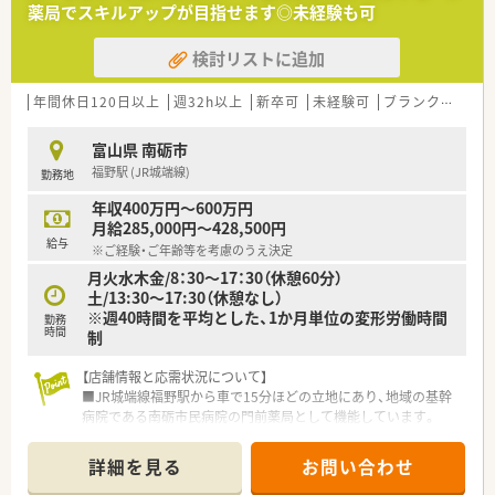
薬局でスキルアップが目指せます◎未経験も可
療機関と抜群の関係性を築いています。
検討リストに追加
【こんな方が活躍中】
■子育て世代の職員が多数活躍しており、お子様の急な発熱など
にも柔軟に対応できる風土があります。
年間休日120日以上
週32h以上
新卒可
未経験可
ブランク可
車
■充実したキャリアアップ研修制度を活用し、管理薬剤師や専門
薬剤師として活躍している先輩がいます。
富山県 南砺市
■地域に根差した医療への貢献意欲が高い方が、患者様や医療機
福野駅 (JR城端線)
勤務地
関と信頼関係を築きながら活躍中です。
年収400万円～600万円
【こんな方にオススメ】
月給285,000円～428,500円
■残業が少なく休日もしっかり取れるため、ワークライフバラン
給与
※ご経験・ご年齢等を考慮のうえ決定
スを重視して働きたい方に最適な環境です。
月火水木金/8：30～17：30（休憩60分）
■複数の事業を展開している安定企業のため、腰を据えて長期的
土/13:30～17:30（休憩なし）
なキャリアプランを描きたい方におすすめです。
※週40時間を平均とした、1か月単位の変形労働時間
■未経験からでも着実に成長できる研修制度が整っており、スキ
勤務
時間
制
ルアップを目指したい向上心のある方に最適です。
【店舗情報と応需状況について】
■JR城端線福野駅から車で15分ほどの立地にあり、地域の基幹
病院である南砺市民病院の門前薬局として機能しています。
■内科・外科・整形外科・眼科・耳鼻科・小児科・婦人科など総合科
目を1日80枚から100枚程度応需しており、幅広い処方知識が習
詳細を見る
お問い合わせ
得できる環境です。