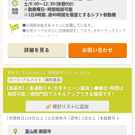
土/9：00～12：30（休憩0分）
ライフスタイルに変化があっても仕事を続けられるようサポー
※勤務曜日・時間相談可能
勤務
トできる環境が整っています！
時間
※1日8時間、週40時間を限度とするシフト制勤務
■小児科の処方をメインに応需しています。
■北陸エリアを中心に店舗展開をしており、大手ドラッグストア
のグループの一員です。
■現在全店の約2割が調剤併設店のドラッグストアです。
今後5年間で、調剤併設店・保険調剤薬局を数十店舗開局する予
詳細を見る
お問い合わせ
定がございます。
更新日：
2026/06/25
薬剤師求人ID：
412823
パート・アルバイト
調剤薬局
【南砺市】＜車通勤ＯＫ/大手チェーン薬局＞●曜日・時間は
相談可能♪病院門前でスキルアップできる環境です！
検討リストに追加
年間休日120日以上
土日祝休み
週休2.5日以上
未経験可
ブランク
富山県 南砺市