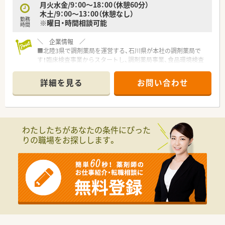
月火水金/9：00～18：00（休憩60分）
木土/9：00～13：00（休憩なし）
勤務
※曜日・時間相談可能
時間
＼ 企業情報 ／
■北陸3県で調剤薬局を運営する、石川県が本社の調剤薬局で
す！臨床検査事業からスタートし、調剤薬局事業、食品環境検査
事業を立ち上げ、地域の健康をサポートしています。
■毎年2-3店舗のペースで出店があり、伸び盛りの会社です◎
詳細を見る
お問い合わせ
■教育制度も非常に充実しており、管理薬剤師育成研修や在宅医
療研修など、都度学ぶ機会が設けられております。
＼ オススメポイント ／
わたしたちがあなたの条件にぴった
■経験は不問です！未経験・ブランクがある方も歓迎しておりま
りの職場をお探しします。
す◎研修制度や店舗内ＯＪＴも整っておりますので、安心してご
就業いただけます♪
■研修制度が充実しています！在宅医療研修や新薬の説明や疾病
ごとの勉強会を行う店舗勉強会など、スキルアップが可能です◎
■研修手当支給制度、認定薬剤師申請の助成なども行っており、
無理なく学べる環境がございます