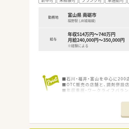
な特徴です。
富山県 南砺市
勤務地
福野駅 (JR城端線)
年収514万円～740万円
月給240,000円～350,000円
給与
※経験による
■石川・福井・富山を中心に20
■OTC販売の店舗と、調剤併設
■年収重視・ワークライフバラ