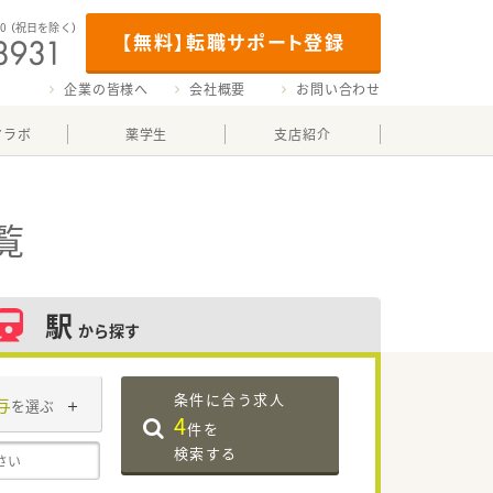
00
（祝日を除く）
【無料】転職サポート登録
企業の皆様へ
会社概要
お問い合わせ
マラボ
薬学生
支店紹介
覧
駅
から探す
条件に合う求人
与
を選ぶ
4
件を
検索する