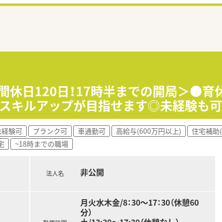
間休日120日！17時半までの開局＞●育休
でスキルアップが目指せます◎未経験も可
未経験可
ブランク可
車通勤可
高給与(600万円以上)
住宅補助(
宅
~18時までの職場
非公開
法人名
月火水木金/8：30～17：30（休憩60
分）