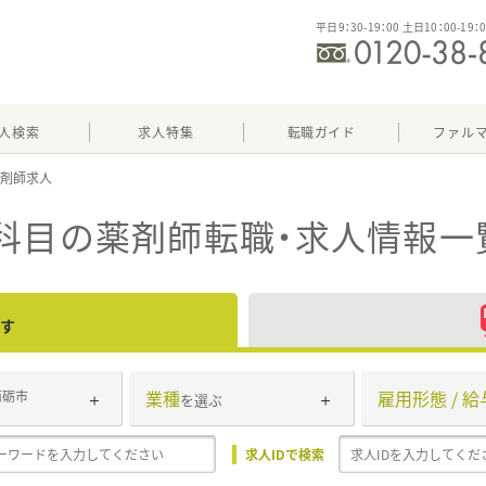
平日9：30-19：00 土日10：00-19：
人検索
求人特集
転職ガイド
ファル
科目
の薬剤師転職・求人情報一
す
業種
雇用形態 / 給
南砺市
を選ぶ
求人IDで検索