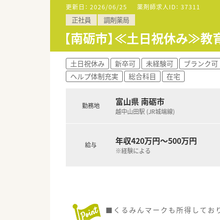
更新日：
2026/06/25
薬剤師求人ID：
37311
正社員
調剤薬局
【南砺市】≪土日祝休み≫教
土日祝休み
新卒可
未経験可
ブランク可
ヘルプ体制充実
総合科目
在宅
富山県 南砺市
勤務地
越中山田駅 (JR城端線)
年収420万円～500万円
給与
※経験による
■くるみんマークも所得してお