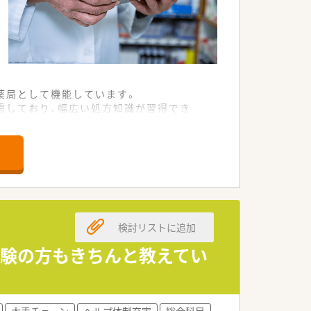
薬局として機能しています。
応需しており、幅広い処方知識が習得でき
に取り組め、プライベートの時間も確保で
的に採用しています。
通勤が可能な方を歓迎しています。
ある方に最適な求人です。
検討リストに追加
経験の方もきちんと教えてい
・コンビニ併設など多様な薬局形態を持つ
とで高い成長が見込める企業です。
し、地域医療への貢献度が高いことが大き
大手チェーン
ヘルプ体制充実
総合科目