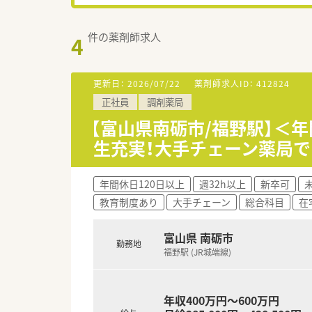
件の薬剤師求人
4
更新日：
2026/07/22
薬剤師求人ID：
412824
正社員
調剤薬局
【富山県南砺市/福野駅】＜年
生充実！大手チェーン薬局
年間休日120日以上
週32h以上
新卒可
教育制度あり
大手チェーン
総合科目
在
富山県 南砺市
勤務地
福野駅 (JR城端線)
年収400万円～600万円