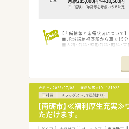
月給285,000円～428,500円
給与
※ご経験・ご年齢等を考慮のうえ決定
【店舗情報と応需状況について】
■JR城端線福野駅から車で15
■内科・外科・整形外科・眼科・
る環境です。
■薬剤師は常時3名から4名の複
きます。
【募集背景と求める人物像につい
■欠員補充を目的とした募集で
■年齢は20代から50代半ばま
更新日：
2026/07/08
薬剤師求人ID：
181928
■地域に密着し、患者さま一人
正社員
ドラッグストア(調剤あり)
【法人特徴について】
【南砺市】≪福利厚生充実≫
■東証プライム上場企業として全
ただけます。
大手法人の求人です。
■業界で初めてM&Aをスタート
■地域密着型経営に注力してお
新卒可
未経験可
ブランク可
車通勤可