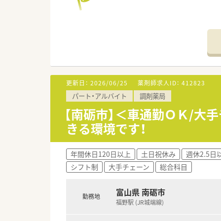
更新日：
2026/06/25
薬剤師求人ID：
412823
パート・アルバイト
調剤薬局
【南砺市】＜車通勤ＯＫ/大
きる環境です！
年間休日120日以上
土日祝休み
週休2.5日
シフト制
大手チェーン
総合科目
富山県 南砺市
勤務地
福野駅 (JR城端線)