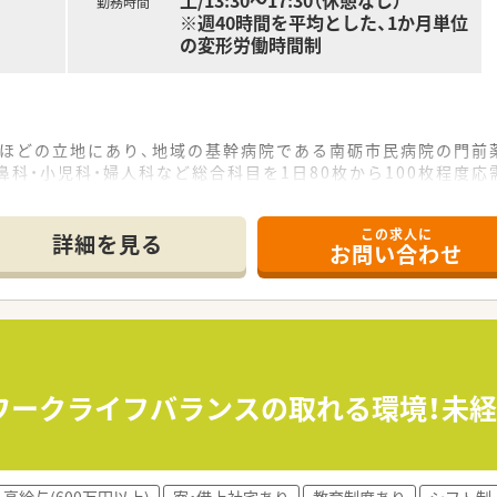
土/13:30～17:30（休憩なし）
勤務時間
※週40時間を平均とした、1か月単位
の変形労働時間制
分ほどの立地にあり、地域の基幹病院である南砺市民病院の門前
耳鼻科・小児科・婦人科など総合科目を1日80枚から100枚程度
数名体制で、17時30分までの開局時間なので、安心して業務
この求人に
詳細を見る
お問い合わせ
て】
すが、かかりつけ薬剤師や健康サポートへの意識が高い方を積極
で相談可能で、40代までは未経験者も随時相談でき、マイカー
ひとりと向き合った質の高い服薬指導を実践したいという意欲の
ワークライフバランスの取れる環境！未
国に350店舗以上を展開し、大学病院門前やドラッグストア
した実績を持ち、今後も新規出店やM&Aを継続的に推進するこ
り、約25年前より在宅医療に取り組んできた経験と実績を活か
高給与(600万円以上)
寮・借上社宅あり
教育制度あり
シフト制