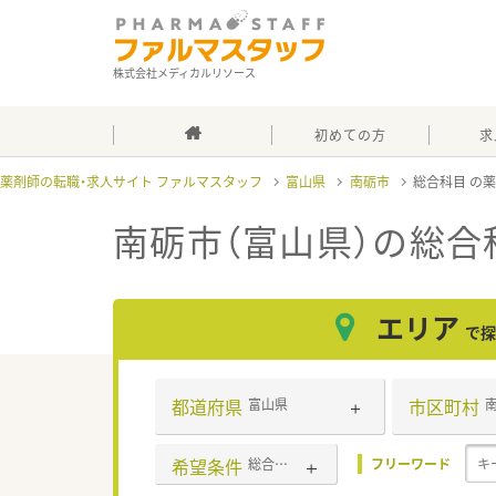
株式会社メディカルリソース
初めての方
求
薬剤師の転職・求人サイト ファルマスタッフ
富山県
南砺市
総合科目
南砺市（富山県）の総合
エリア
で探
都道府県
市区町村
富山県
希望条件
総合科目
フリーワード