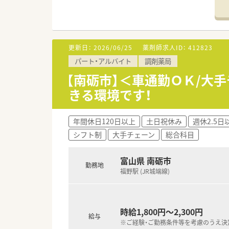
更新日：
2026/06/25
薬剤師求人ID：
412823
パート・アルバイト
調剤薬局
【南砺市】＜車通勤ＯＫ/大
きる環境です！
年間休日120日以上
土日祝休み
週休2.5日
シフト制
大手チェーン
総合科目
富山県 南砺市
勤務地
福野駅 (JR城端線)
時給1,800円～2,300円
給与
※ご経験・ご勤務条件等を考慮のうえ決