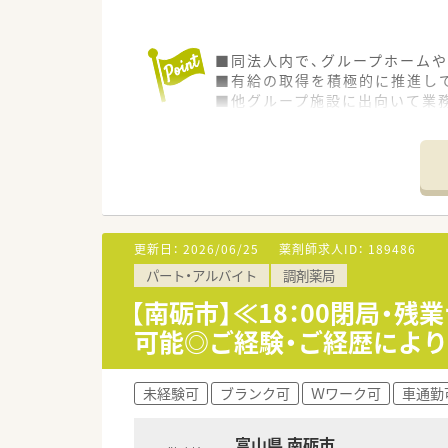
■同法人内で、グループホームや
■有給の取得を積極的に推進し
■他グループ施設に出向いて業
更新日：
2026/06/25
薬剤師求人ID：
189486
パート・アルバイト
調剤薬局
【南砺市】≪18：00閉局・
可能◎ご経験・ご経歴により時
未経験可
ブランク可
Ｗワーク可
車通勤
富山県 南砺市