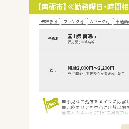
【南砺市】≪勤務曜日・時間
未経験可
ブランク可
Ｗワーク可
車通勤
富山県 南砺市
勤務地
福光駅 (JR城端線)
時給2,000円～2,200円
給与
※ご経験・ご勤務条件を考慮の上決定
■小児科の処方をメインに応需
■北陸エリアを中心に店舗展開
■現在全店の約2割が調剤併設
今後5年間で、調剤併設店・保険