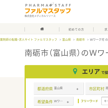
株式会社メディカルリソース
初めての方
求
薬剤師の転職・求人サイト ファルマスタッフ
富山県
南砺市
Ｗワーク可
南砺市（富山県）のＷワ
エリア
で探
都道府県
市区町村
富山県
希望条件
Ｗワーク可
フリーワード