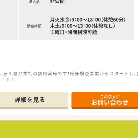
非公開
法人名
月火水金/9：00～18：00（休憩60分）
木土/9：00～13：00（休憩なし）
勤務時間
※曜日・時間相談可能
、石川県が本社の調剤薬局です！臨床検査事業からスタートし
います。
があり、伸び盛りの会社です◎
り、管理薬剤師育成研修や在宅医療研修など、都度学ぶ機会が設
この求人に
詳細を見る
お問い合わせ
ランクがある方も歓迎しております◎研修制度や店舗内ＯＪＴも
在宅医療研修や新薬の説明や疾病ごとの勉強会を行う店舗勉強会
師申請の助成なども行っており、無理なく学べる環境がございま