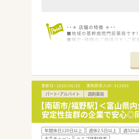
・・＊ 店舗の特徴 ＊・・
■地域の基幹病院門前薬局です
■曜日・時間のご相談ＯＫ！ご家
更新日：
2026/06/25
薬剤師求人ID：
412085
パート・アルバイト
調剤薬局
【南砺市/福野駅】＜富山県内
安定性抜群の企業で安心◎
年間休日120日以上
週休2.5日以上
週32h
大手チェーン
ヘルプ体制充実