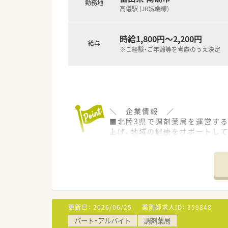
勤務地
高儀駅 (JR城端線)
時給1,800円～2,200円
給与
※ご経験・ご年齢等を考慮のうえ決定
＼ 企業情報 ／
■北陸3県で調剤薬局を運営する
上げ、地域の健康をサポートして
■毎年2-3店舗のペースで出店
■教育制度も非常に充実してお
＼ オススメポイント ／
■経験は不問です！未経験・ブ
ただけます♪
更新日：
2026/06/25
薬剤師求人ID：
359848
■研修制度が充実しています！
パート・アルバイト
調剤薬局
■研修手当支給制度、認定薬剤