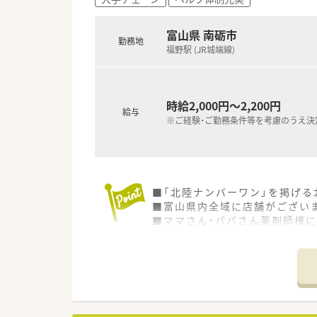
富山県 南砺市
勤務地
福野駅 (JR城端線)
時給2,000円～2,200円
給与
※ご経験・ご勤務条件等を考慮のうえ決
■「北陸ナンバーワン」を掲げる
■富山県内全域に店舗がござい
■ママさん・パパさん薬剤師様
■『福野駅』より徒歩13分！お