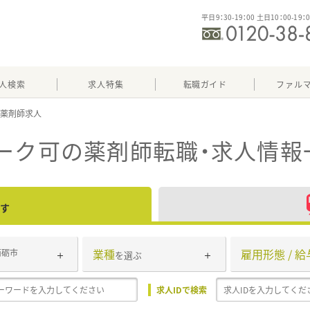
平日9：30-19：00 土日10：00-19：
人検索
求人特集
転職ガイド
ファル
ーク可
の薬剤師転職・求人情報
す
業種
雇用形態 / 給
南砺市
を選ぶ
求人IDで検索