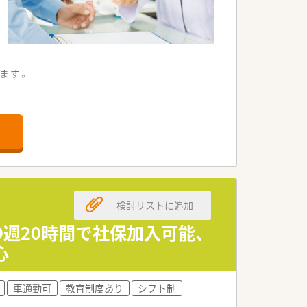
ます。
検討リストに追加
●週20時間で社保加入可能、
心
車通勤可
教育制度あり
シフト制