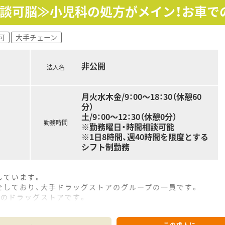
相談可脳≫小児科の処方がメイン！お車で
可
大手チェーン
非公開
法人名
月火水木金/9：00～18：30（休憩60
分）
土/9：00～12：30（休憩0分）
勤務時間
※勤務曜日・時間相談可能
※1日8時間、週40時間を限度とする
シフト制勤務
しています。
をしており、大手ドラッグストアのグループの一員です。
店のドラッグストアです。
調剤薬局を数十店舗開局する予定がございます。
この求人に