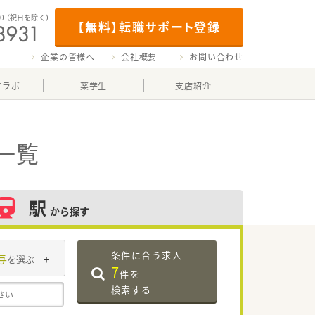
00
（祝日を除く）
【無料】転職サポート登録
企業の皆様へ
会社概要
お問い合わせ
マラボ
薬学生
支店紹介
一覧
駅
から探す
条件に合う求人
与
を選ぶ
7
件を
検索する