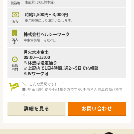
南部駅 (JR紀勢本線)
勤務地
10年以上勤務されている方も20名以上いらっしゃいます。
■全店舗、車通勤可能です。
時給2,500円～3,000円
■年2回程度、従業員全体で集まり勉強会を開催しています。（在
宅に関しての勉強会が多いです）
※ご経験により決定いたします。
給与
＜こんな方にオススメです！＞
株式会社ヘルシーワーク
■クリニックとのマンツーマンの店舗で地元の患者様とじっく
法人
幸生堂薬局 みなべ店
り向き合いたい方
名
■大手調剤グループで安心安定して働きたい方
月火水木金土
■気心知れたメンバーと永く楽しく働きたい方
09:00～13:00
※休憩は法定通り
勤務
※上記内で1日4時間、週2～5日で応相談
時間
※Wワーク可
＼ こんな薬局です！ ／
■JR「南部駅」徒歩4分！駅チカですが、もちろんお車通勤可能で
す。
■内科, 小児科, 歯科をメインに、1日30枚～40枚応需していま
す。
詳細を見る
お問い合わせ
■内科クリニックに隣接しており、平日のみの開局で終業も17
時か18時と早い店舗です。
＼ こんな企業です！ ／