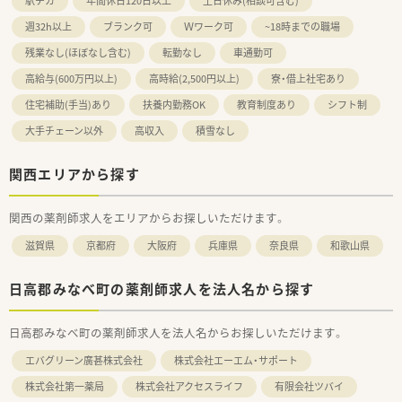
駅チカ
年間休日120日以上
土日休み(相談可含む)
週32h以上
ブランク可
Ｗワーク可
~18時までの職場
残業なし(ほぼなし含む)
転勤なし
車通勤可
高給与(600万円以上)
高時給(2,500円以上)
寮・借上社宅あり
住宅補助(手当)あり
扶養内勤務OK
教育制度あり
シフト制
大手チェーン以外
高収入
積雪なし
関西エリアから探す
関西の薬剤師求人をエリアからお探しいただけます。
滋賀県
京都府
大阪府
兵庫県
奈良県
和歌山県
日高郡みなべ町の薬剤師求人を法人名から探す
日高郡みなべ町の薬剤師求人を法人名からお探しいただけます。
エバグリーン廣甚株式会社
株式会社エーエム・サポート
株式会社第一薬局
株式会社アクセスライフ
有限会社ツバイ