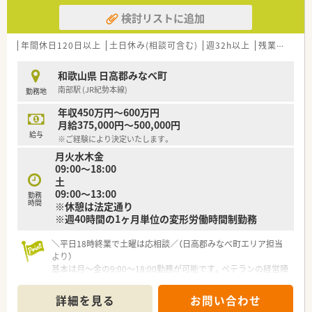
検討リストに追加
年間休日120日以上
土日休み(相談可含む)
週32h以上
残業なし(ほぼなし含む)
和歌山県 日高郡みなべ町
南部駅 (JR紀勢本線)
勤務地
年収450万円～600万円
月給375,000円～500,000円
給与
※ご経験により決定いたします。
月火水木金
09:00～18:00
土
09:00～13:00
勤務
時間
※休憩は法定通り
※週40時間の1ヶ月単位の変形労働時間制勤務
＼平日18時終業で土曜は応相談／（日高郡みなべ町エリア担当
より）
基本は月〜金の9:00〜18:00勤務が可能です。ベテランの経営陣
が現場に出ているため土曜勤務の相談もでき、年間休日120日以
上と抜群の働きやすさです。
詳細を見る
お問い合わせ
＊------------------------------------------＊