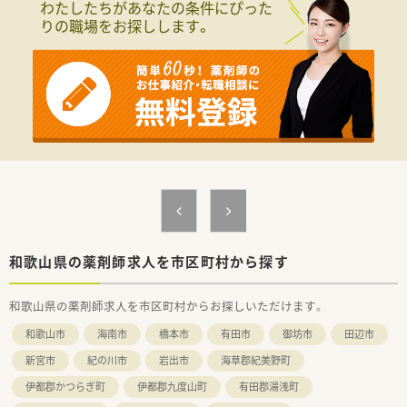
わたしたちがあなたの条件にぴった
■大阪・奈良・和歌山でグループ合わせて30店舗以上展開してい
りの職場をお探しします。
る調剤薬局です。
■2020年に大手調剤薬局のホールディングスに加わって、福利
厚生や教育研修も利用可能です。
■社内を３つのエリアに分け、それぞれにエリア長を配置。その
他、ラウンダー勤務の薬剤師も在籍しておりますので、応援体制
が整っています。
■今後の薬局の生き残りを図るべく、「地域に求められる薬局」
を目指し、かかりつけ薬局・薬剤師の積極的な推進や地域連携薬
局への認定、
在宅・施設調剤の促進など、社会ニーズに対応した薬局づくり
を行っております。
■グループ共通で運用する「基幹システム（在庫・経理）」、「監査
及び過誤防止システム」なども導入され、安心して調剤業務がで
きる環境も整備しております。
■原則として、配属店舗での勤務となりますが、他店舗での勤務
和歌山県の薬剤師求人を市区町村から探す
やマネジメント等級への昇格などの要望にも対応しています。
■グループ水準の人事評価制度を導入（予定）し、評価に基づく公
和歌山県の薬剤師求人を市区町村からお探しいただけます。
平・公正な昇降級・昇降格を行うほか、
退職金制度も、現状の積立方式から将来的には企業型確定拠出
和歌山市
海南市
橋本市
有田市
御坊市
田辺市
年金（企業型DC）への移行も予定しております。
■年間休日120日以上、また年次有給休暇の取得率（実績：70％前
新宮市
紀の川市
岩出市
海草郡紀美野町
後）も高く、プライベートの両立もとりやすい環境です。
伊都郡かつらぎ町
伊都郡九度山町
有田郡湯浅町
■産休・育休制度を取得され復帰した従業員も多いほか、介護休
業制度も整備され、どなたでも働きやすい環境が整っています。