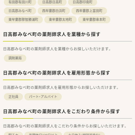
有田郡有田川町
日高郡日高町
日高郡印南町
■研修は、取引業者との勉強会のほか、人事、コンプライアンス、
接遇、等級・職種別研修などにも参加することができます。
日高郡みなべ町
西牟婁郡白浜町
西牟婁郡上富田町
■社員割引やレジャー施設の利用など、福利厚生も充実しており
東牟婁郡那智勝浦町
東牟婁郡太地町
東牟婁郡串本町
ます。
■本人からの希望がない限り、基本的には会社都合の無理な異動
はございません。
日高郡みなべ町の薬剤師求人を業種から探す
日高郡みなべ町の薬剤師求人を業種からお探しいただけます。
調剤薬局
日高郡みなべ町の薬剤師求人を雇用形態から探す
日高郡みなべ町の薬剤師求人を雇用形態からお探しいただけます。
正社員
パート・アルバイト
日高郡みなべ町の薬剤師求人をこだわり条件から探す
日高郡みなべ町の薬剤師求人をこだわり条件からお探しいただけます。