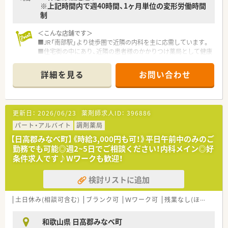
※上記時間内で週40時間、1ヶ月単位の変形労働時間
制
＜こんな店舗です＞
■JR「南部駅」より徒歩圏で近隣の内科を主に応需しています。
■住宅街の中にあり、近隣の患者様のかかりつけ薬局として健康
面のサポートをさせていただいています。
■1日の来局数は30～40名で一人一人じっくり時間を取って丁
詳細を見る
お問い合わせ
寧な対応を心がけています。
■薬剤師の所属人数は正社員1名で日々の患者様の期待にお応え
すべく対応しています。
更新日：
2026/06/23
薬剤師求人ID：
396886
＜こんな会社です＞
■大阪・奈良・和歌山で合わせて30店舗の調剤薬局を展開してい
パート・アルバイト
調剤薬局
ます。
【日高郡みなべ町】《時給3,000円も可！》平日午前中のみのご
■本部付けの薬剤師の方が4～5名常駐していますので、急なお
勤務でも可能◎週2~5日でご相談ください！内科メイン◎好
休みなどの応援体制も整っています。
条件求人です♪Wワークも歓迎！
またお休みのご相談もしやすくプライベートの両立もとりや
すい環境です。
検討リストに追加
■基本的に正社員の方でも会社からの店舗異動は少ないですが、
薬剤師側からの希望に関しては柔軟にご対応いただけます。
■今後の薬局の在り方を考え、かかりつけ薬剤師手当として月1
土日休み(相談可含む)
ブランク可
Ｗワーク可
残業なし(ほぼなし含む)
万円支給されており、地域に求められる薬局を目指しています。
■産休・育休制度を取得され復帰した方も多く、女性にとっては
和歌山県 日高郡みなべ町
働きやすい環境が整っています。