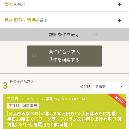
業種
を選ぶ
雇用形態 / 給与
を選ぶ
詳細条件を表示
条件に合う求人
3
件を
検索する
3
件の薬剤師求人
並び順
更新日：
2026/08/03
薬剤師求人ID：
407334
正社員
調剤薬局
【日高郡みなべ町】≪年収600万円も！≫土日休みも応相談！
平日18時まで◎ワークライフバランス◎借り上げ社宅（7割
負担）あり・転居費用も相談可能！！