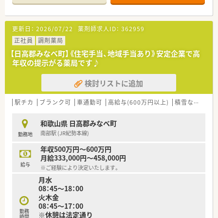
【店舗情報と応需状況について】
■JR紀勢本線の南部駅から車で5分ほどの場所に位置しており、
敷地内に無料の専用駐車場があるためお車通勤が大変便利で
更新日：
2026/07/22
薬剤師求人ID：
362959
す。
■特定の病院やクリニックの門前ではなく、地域に根ざした面対
正社員
調剤薬局
応の薬局として広域から様々な処方箋を受け付けています。
【日高郡みなべ町】《住宅手当、地域手当あり》安定企業で高
■処方箋応需枚数は1日平均50枚程度となっており、多種多様な
年収の提示がる薬局です♪
科目の処方に触れることで幅広い知識をキープできます。
検討リストに追加
【想定される業務内容】
■処方箋に基づく正確な調剤や細心の注意を払った監査をはじ
め、患者様に優しく寄り添った丁寧な服薬指導を行います。
駅チカ
ブランク可
車通勤可
高給与(600万円以上)
積雪なし
教
■外来の面応需に加えて近隣の施設在宅業務にも取り組んでお
り、多職種と連携しながらお薬の管理や指導に携わります。
和歌山県 日高郡みなべ町
■電子薬歴システムや円盤型の散剤分包機などの設備を操作し
南部駅 (JR紀勢本線)
勤務地
ながら、安全かつスピーディーに日々の実務を実践します。
年収500万円～600万円
【職場環境と雰囲気】
月給333,000円～458,000円
■薬局はアットホームな一軒家の造りになっており、常勤薬剤師
給与
※ご経験により決定いたします。
2名の体制で常時2名が連携を取りながら運営しています。
月水
■社長であるお母様をはじめ、家族経営ならではの和気あいあい
08：45～18：00
とした活気があり、困ったことも何でも相談しやすい雰囲気で
火木金
す。
08：45～17：00
■他社のように煩雑な求人票の記入に縛られず、紹介会社とも直
勤務
※休憩は法定通り
接会って腹を割って話をしてくれる人間味あふれる環境です。
時間