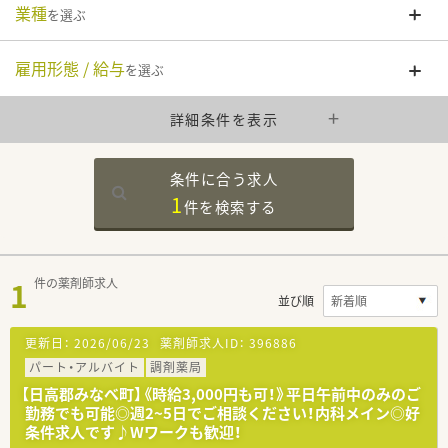
業種
を選ぶ
雇用形態 / 給与
を選ぶ
詳細条件を表示
条件に合う求人
1
件を
検索する
1
件の薬剤師求人
並び順
更新日：
2026/06/23
薬剤師求人ID：
396886
パート・アルバイト
調剤薬局
【日高郡みなべ町】《時給3,000円も可！》平日午前中のみのご
勤務でも可能◎週2~5日でご相談ください！内科メイン◎好
条件求人です♪Wワークも歓迎！