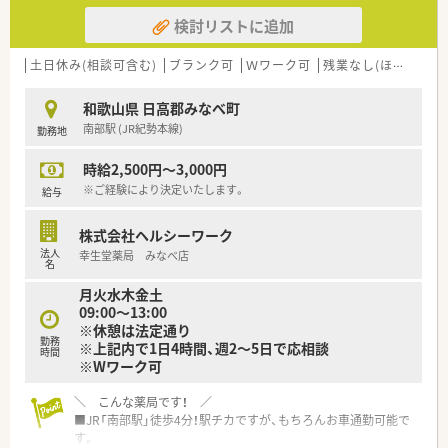
検討リストに追加
土日休み(相談可含む)
ブランク可
Ｗワーク可
残業なし(ほぼなし含む)
和歌山県 日高郡みなべ町
南部駅 (JR紀勢本線)
勤務地
時給2,500円～3,000円
※ご経験により決定いたします。
給与
株式会社ヘルシーワーク
法人
幸生堂薬局 みなべ店
名
月火水木金土
09:00～13:00
※休憩は法定通り
勤務
※上記内で1日4時間、週2～5日で応相談
時間
※Wワーク可
＼ こんな薬局です！ ／
■JR「南部駅」徒歩4分！駅チカですが、もちろんお車通勤可能で
す。