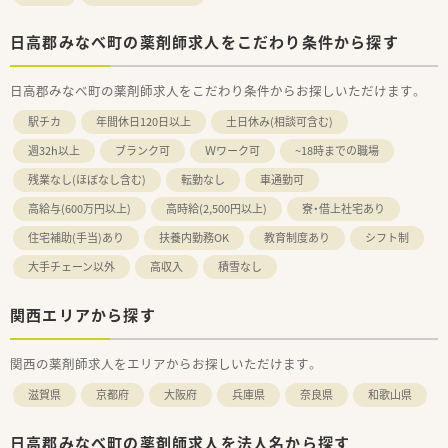
日高郡みなべ町の薬剤師求人をこだわり条件から探す
日高郡みなべ町の薬剤師求人をこだわり条件からお探しいただけます。
駅チカ
年間休日120日以上
土日休み(相談可含む)
週32h以上
ブランク可
Ｗワーク可
~18時までの職場
残業なし(ほぼなし含む)
転勤なし
車通勤可
高給与(600万円以上)
高時給(2,500円以上)
寮・借上社宅あり
住宅補助(手当)あり
扶養内勤務OK
教育制度あり
シフト制
大手チェーン以外
高収入
積雪なし
関西エリアから探す
関西の薬剤師求人をエリアからお探しいただけます。
滋賀県
京都府
大阪府
兵庫県
奈良県
和歌山県
日高郡みなべ町の薬剤師求人を法人名から探す