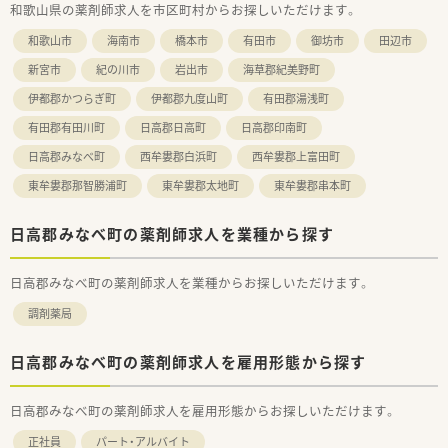
和歌山県の薬剤師求人を市区町村からお探しいただけます。
平・公正な昇降級・昇降格を行うほか、
退職金制度も、現状の積立方式から将来的には企業型確定拠出
和歌山市
海南市
橋本市
有田市
御坊市
田辺市
年金（企業型DC）への移行も予定しております。
■年間休日120日以上、また年次有給休暇の取得率（実績：70％前
新宮市
紀の川市
岩出市
海草郡紀美野町
後）も高く、プライベートの両立もとりやすい環境です。
伊都郡かつらぎ町
伊都郡九度山町
有田郡湯浅町
■産休・育休制度を取得され復帰した従業員も多いほか、介護休
業制度も整備され、どなたでも働きやすい環境が整っています。
有田郡有田川町
日高郡日高町
日高郡印南町
■研修は、取引業者との勉強会のほか、人事、コンプライアンス、
接遇、等級・職種別研修などにも参加することができます。
日高郡みなべ町
西牟婁郡白浜町
西牟婁郡上富田町
■社員割引やレジャー施設の利用など、福利厚生も充実しており
東牟婁郡那智勝浦町
東牟婁郡太地町
東牟婁郡串本町
ます。
■本人からの希望がない限り、基本的には会社都合の無理な異動
はございません。
日高郡みなべ町の薬剤師求人を業種から探す
日高郡みなべ町の薬剤師求人を業種からお探しいただけます。
調剤薬局
日高郡みなべ町の薬剤師求人を雇用形態から探す
日高郡みなべ町の薬剤師求人を雇用形態からお探しいただけます。
正社員
パート・アルバイト