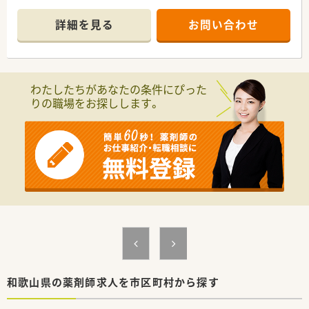
■内科, 小児科, 歯科をメインに、1日30枚～40枚応需していま
す。
詳細を見る
お問い合わせ
■内科クリニックに隣接しており、平日のみの開局で終業も17
時か18時と早い店舗です。
＼ こんな企業です！ ／
わたしたちがあなたの条件にぴった
■大阪・奈良・和歌山でグループ合わせて30店舗以上展開してい
りの職場をお探しします。
る調剤薬局です。
■2020年に大手調剤薬局のホールディングスに加わって、福利
厚生や教育研修も利用可能です。
■社内を３つのエリアに分け、それぞれにエリア長を配置。その
他、ラウンダー勤務の薬剤師も在籍しておりますので、応援体制
が整っています。
■今後の薬局の生き残りを図るべく、「地域に求められる薬局」
を目指し、かかりつけ薬局・薬剤師の積極的な推進や地域連携薬
局への認定、
在宅・施設調剤の促進など、社会ニーズに対応した薬局づくり
を行っております。
■グループ共通で運用する「基幹システム（在庫・経理）」、「監査
及び過誤防止システム」なども導入され、安心して調剤業務がで
きる環境も整備しております。
■原則として、配属店舗での勤務となりますが、他店舗での勤務
和歌山県の薬剤師求人を市区町村から探す
やマネジメント等級への昇格などの要望にも対応しています。
■グループ水準の人事評価制度を導入（予定）し、評価に基づく公