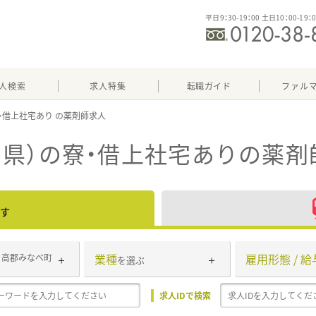
平日9：30-19：00 土日10：00-19：
人検索
求人特集
転職ガイド
ファル
・借上社宅あり
県）の寮・借上社宅あり
の薬剤
す
業種
雇用形態 / 給
日高郡みなべ町
を選ぶ
求人IDで検索