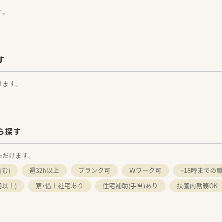
す。
す
けます。
ら探す
ただけます。
む)
週32h以上
ブランク可
Ｗワーク可
~18時までの
円以上)
寮・借上社宅あり
住宅補助(手当)あり
扶養内勤務OK