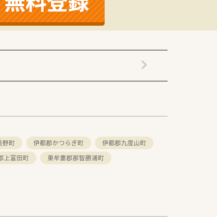
も何でも相談しやすい雰囲気です。
れる人間味あふれる環境です。
美野町
伊都郡かつらぎ町
伊都郡九度山町
郡上富田町
東牟婁郡那智勝浦町