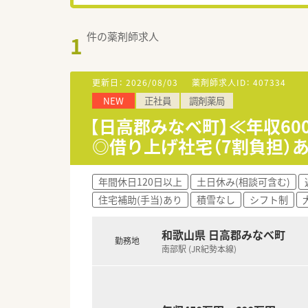
件の薬剤師求人
1
更新日：
2026/08/03
薬剤師求人ID：
407334
NEW
正社員
調剤薬局
【日高郡みなべ町】≪年収6
◎借り上げ社宅（7割負担）
年間休日120日以上
土日休み(相談可含む)
住宅補助(手当)あり
積雪なし
シフト制
和歌山県 日高郡みなべ町
勤務地
南部駅 (JR紀勢本線)