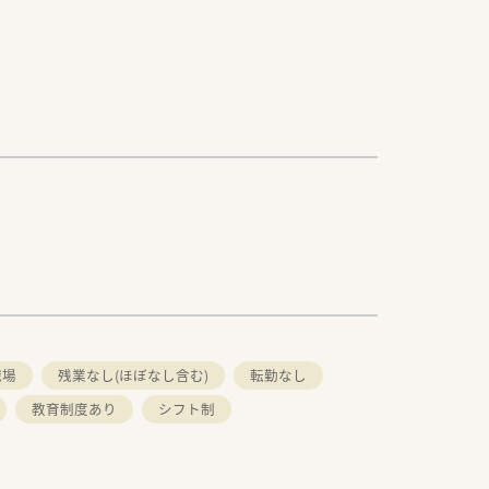
職場
残業なし(ほぼなし含む)
転勤なし
教育制度あり
シフト制