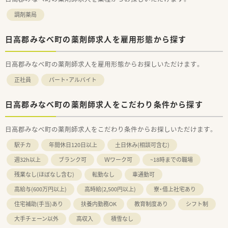
調剤薬局
日高郡みなべ町の薬剤師求人を雇用形態から探す
日高郡みなべ町の薬剤師求人を雇用形態からお探しいただけます。
正社員
パート・アルバイト
日高郡みなべ町の薬剤師求人をこだわり条件から探す
日高郡みなべ町の薬剤師求人をこだわり条件からお探しいただけます。
駅チカ
年間休日120日以上
土日休み(相談可含む)
週32h以上
ブランク可
Ｗワーク可
~18時までの職場
残業なし(ほぼなし含む)
転勤なし
車通勤可
高給与(600万円以上)
高時給(2,500円以上)
寮・借上社宅あり
住宅補助(手当)あり
扶養内勤務OK
教育制度あり
シフト制
大手チェーン以外
高収入
積雪なし