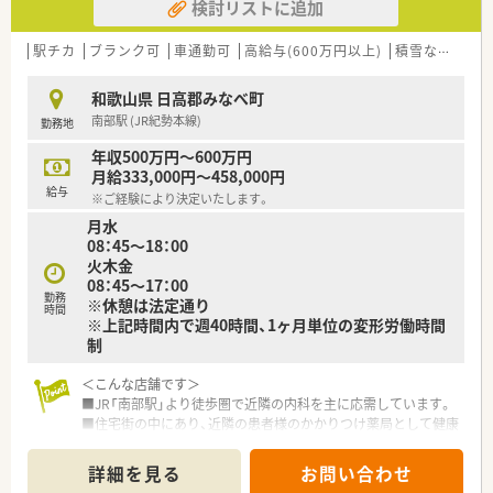
検討リストに追加
駅チカ
ブランク可
車通勤可
高給与(600万円以上)
積雪なし
教
和歌山県 日高郡みなべ町
南部駅 (JR紀勢本線)
勤務地
年収500万円～600万円
月給333,000円～458,000円
給与
※ご経験により決定いたします。
月水
08：45～18：00
火木金
08：45～17：00
勤務
※休憩は法定通り
時間
※上記時間内で週40時間、1ヶ月単位の変形労働時間
制
＜こんな店舗です＞
■JR「南部駅」より徒歩圏で近隣の内科を主に応需しています。
■住宅街の中にあり、近隣の患者様のかかりつけ薬局として健康
面のサポートをさせていただいています。
■1日の来局数は30～40名で一人一人じっくり時間を取って丁
詳細を見る
お問い合わせ
寧な対応を心がけています。