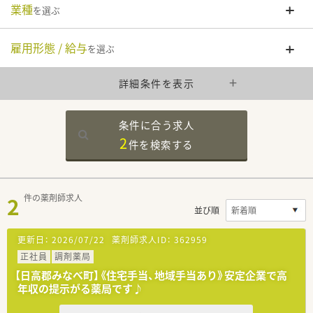
業種
を選ぶ
雇用形態 / 給与
を選ぶ
詳細条件を表示
条件に合う求人
2
件を
検索する
2
件の薬剤師求人
並び順
更新日：
2026/07/22
薬剤師求人ID：
362959
正社員
調剤薬局
【日高郡みなべ町】《住宅手当、地域手当あり》安定企業で高
年収の提示がる薬局です♪