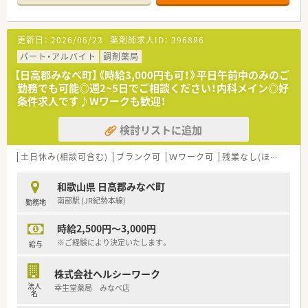
■薬剤師の所属人数は正社員1名で日々の患者様の期待にお応え
すべく対応しています。
更新日：
2026/06/23
薬剤師求人ID：
396886
＜こんな会社です＞
■大阪・奈良・和歌山で合わせて30店舗の調剤薬局を展開してい
パート・アルバイト
調剤薬局
ます。
【日高郡みなべ町】《時給3,000円も可！》平日午前中のみのご
■本部付けの薬剤師の方が4～5名常駐していますので、急なお
勤務でも可能◎週2~5日でご相談ください！内科メイン◎好
休みなどの応援体制も整っています。
条件求人です♪Wワークも歓迎！
またお休みのご相談もしやすくプライベートの両立もとりや
すい環境です。
検討リストに追加
■基本的に正社員の方でも会社からの店舗異動は少ないですが、
薬剤師側からの希望に関しては柔軟にご対応いただけます。
■今後の薬局の在り方を考え、かかりつけ薬剤師手当として月1
土日休み(相談可含む)
ブランク可
Ｗワーク可
残業なし(ほぼなし含む)
万円支給されており、地域に求められる薬局を目指しています。
■産休・育休制度を取得され復帰した方も多く、女性にとっては
和歌山県 日高郡みなべ町
働きやすい環境が整っています。
南部駅 (JR紀勢本線)
勤務地
10年以上勤務されている方も20名以上いらっしゃいます。
■全店舗、車通勤可能です。
時給2,500円～3,000円
■年2回程度、従業員全体で集まり勉強会を開催しています。（在
宅に関しての勉強会が多いです）
※ご経験により決定いたします。
給与
＜こんな方にオススメです！＞
株式会社ヘルシーワーク
■クリニックとのマンツーマンの店舗で地元の患者様とじっく
法人
幸生堂薬局 みなべ店
り向き合いたい方
名
■大手調剤グループで安心安定して働きたい方