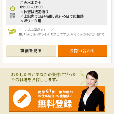
月火水木金土
■気心知れたメンバーと永く楽しく働きたい方
09:00～13:00
※休憩は法定通り
勤務
※上記内で1日4時間、週2～5日で応相談
時間
※Wワーク可
＼ こんな薬局です！ ／
■JR「南部駅」徒歩4分！駅チカですが、もちろんお車通勤可能で
す。
■内科, 小児科, 歯科をメインに、1日30枚～40枚応需していま
す。
詳細を見る
お問い合わせ
■内科クリニックに隣接しており、平日のみの開局で終業も17
時か18時と早い店舗です。
＼ こんな企業です！ ／
わたしたちがあなたの条件にぴった
■大阪・奈良・和歌山でグループ合わせて30店舗以上展開してい
りの職場をお探しします。
る調剤薬局です。
■2020年に大手調剤薬局のホールディングスに加わって、福利
厚生や教育研修も利用可能です。
■社内を３つのエリアに分け、それぞれにエリア長を配置。その
他、ラウンダー勤務の薬剤師も在籍しておりますので、応援体制
が整っています。
■今後の薬局の生き残りを図るべく、「地域に求められる薬局」
を目指し、かかりつけ薬局・薬剤師の積極的な推進や地域連携薬