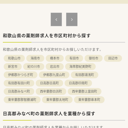
局への認定、
在宅・施設調剤の促進など、社会ニーズに対応した薬局づくり
を行っております。
■グループ共通で運用する「基幹システム（在庫・経理）」、「監査
及び過誤防止システム」なども導入され、安心して調剤業務がで
きる環境も整備しております。
■原則として、配属店舗での勤務となりますが、他店舗での勤務
和歌山県の薬剤師求人を市区町村から探す
やマネジメント等級への昇格などの要望にも対応しています。
■グループ水準の人事評価制度を導入（予定）し、評価に基づく公
和歌山県の薬剤師求人を市区町村からお探しいただけます。
平・公正な昇降級・昇降格を行うほか、
退職金制度も、現状の積立方式から将来的には企業型確定拠出
和歌山市
海南市
橋本市
有田市
御坊市
田辺市
年金（企業型DC）への移行も予定しております。
■年間休日120日以上、また年次有給休暇の取得率（実績：70％前
新宮市
紀の川市
岩出市
海草郡紀美野町
後）も高く、プライベートの両立もとりやすい環境です。
伊都郡かつらぎ町
伊都郡九度山町
有田郡湯浅町
■産休・育休制度を取得され復帰した従業員も多いほか、介護休
業制度も整備され、どなたでも働きやすい環境が整っています。
有田郡有田川町
日高郡日高町
日高郡印南町
■研修は、取引業者との勉強会のほか、人事、コンプライアンス、
接遇、等級・職種別研修などにも参加することができます。
日高郡みなべ町
西牟婁郡白浜町
西牟婁郡上富田町
■社員割引やレジャー施設の利用など、福利厚生も充実しており
東牟婁郡那智勝浦町
東牟婁郡太地町
東牟婁郡串本町
ます。
■本人からの希望がない限り、基本的には会社都合の無理な異動
はございません。
日高郡みなべ町の薬剤師求人を業種から探す
日高郡みなべ町の薬剤師求人を業種からお探しいただけます。