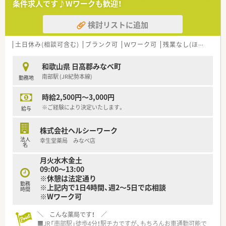
条件求人です♪Wワークも歓迎！
検討リストに追加
土日休み(相談可含む)
ブランク可
Ｗワーク可
残業なし(ほぼなし含む)
和歌山県 日高郡みなべ町
南部駅 (JR紀勢本線)
勤務地
時給2,500円～3,000円
※ご経験により決定いたします。
給与
株式会社ヘルシーワーク
法人
幸生堂薬局 みなべ店
名
月火水木金土
09:00～13:00
※休憩は法定通り
勤務
※上記内で1日4時間、週2～5日で応相談
時間
※Wワーク可
＼ こんな薬局です！ ／
■JR「南部駅」徒歩4分！駅チカですが、もちろんお車通勤可能で