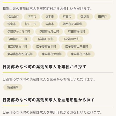
■グループ水準の人事評価制度を導入（予定）し、評価に基づく公
和歌山県の薬剤師求人を市区町村からお探しいただけます。
平・公正な昇降級・昇降格を行うほか、
退職金制度も、現状の積立方式から将来的には企業型確定拠出
和歌山市
海南市
橋本市
有田市
御坊市
田辺市
年金（企業型DC）への移行も予定しております。
■年間休日120日以上、また年次有給休暇の取得率（実績：70％前
新宮市
紀の川市
岩出市
海草郡紀美野町
後）も高く、プライベートの両立もとりやすい環境です。
伊都郡かつらぎ町
伊都郡九度山町
有田郡湯浅町
■産休・育休制度を取得され復帰した従業員も多いほか、介護休
業制度も整備され、どなたでも働きやすい環境が整っています。
有田郡有田川町
日高郡日高町
日高郡印南町
■研修は、取引業者との勉強会のほか、人事、コンプライアンス、
接遇、等級・職種別研修などにも参加することができます。
日高郡みなべ町
西牟婁郡白浜町
西牟婁郡上富田町
■社員割引やレジャー施設の利用など、福利厚生も充実しており
東牟婁郡那智勝浦町
東牟婁郡太地町
東牟婁郡串本町
ます。
■本人からの希望がない限り、基本的には会社都合の無理な異動
はございません。
日高郡みなべ町の薬剤師求人を業種から探す
日高郡みなべ町の薬剤師求人を業種からお探しいただけます。
調剤薬局
日高郡みなべ町の薬剤師求人を雇用形態から探す
日高郡みなべ町の薬剤師求人を雇用形態からお探しいただけます。