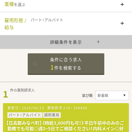
業種
を選ぶ
雇用形態 /
パート・アルバイト
給与
詳細条件を表示
条件に合う求人
1
件を
検索する
1
件の薬剤師求人
並び順
更新日：
2026/06/23
薬剤師求人ID：
396886
パート・アルバイト
調剤薬局
【日高郡みなべ町】《時給3,000円も可！》平日午前中のみのご
勤務でも可能◎週2~5日でご相談ください！内科メイン◎好