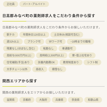
正社員
パート・アルバイト
日高郡みなべ町の薬剤師求人をこだわり条件から探す
日高郡みなべ町の薬剤師求人をこだわり条件からお探しいただけます。
駅チカ
年間休日120日以上
土日休み(相談可含む)
週32h以上
ブランク可
Ｗワーク可
~18時までの職場
残業なし(ほぼなし含む)
転勤なし
車通勤可
高給与(600万円以上)
高時給(2,500円以上)
寮・借上社宅あり
住宅補助(手当)あり
扶養内勤務OK
教育制度あり
シフト制
大手チェーン以外
高収入
積雪なし
関西エリアから探す
関西の薬剤師求人をエリアからお探しいただけます。
滋賀県
京都府
大阪府
兵庫県
奈良県
和歌山県