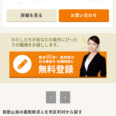
す。
■内科, 小児科, 歯科をメインに、1日30枚～40枚応需していま
す。
詳細を見る
お問い合わせ
■内科クリニックに隣接しており、平日のみの開局で終業も17
時か18時と早い店舗です。
＼ こんな企業です！ ／
わたしたちがあなたの条件にぴった
■大阪・奈良・和歌山でグループ合わせて30店舗以上展開してい
りの職場をお探しします。
る調剤薬局です。
■2020年に大手調剤薬局のホールディングスに加わって、福利
厚生や教育研修も利用可能です。
■社内を３つのエリアに分け、それぞれにエリア長を配置。その
他、ラウンダー勤務の薬剤師も在籍しておりますので、応援体制
が整っています。
■今後の薬局の生き残りを図るべく、「地域に求められる薬局」
を目指し、かかりつけ薬局・薬剤師の積極的な推進や地域連携薬
局への認定、
在宅・施設調剤の促進など、社会ニーズに対応した薬局づくり
を行っております。
■グループ共通で運用する「基幹システム（在庫・経理）」、「監査
及び過誤防止システム」なども導入され、安心して調剤業務がで
きる環境も整備しております。
■原則として、配属店舗での勤務となりますが、他店舗での勤務
和歌山県の薬剤師求人を市区町村から探す
やマネジメント等級への昇格などの要望にも対応しています。