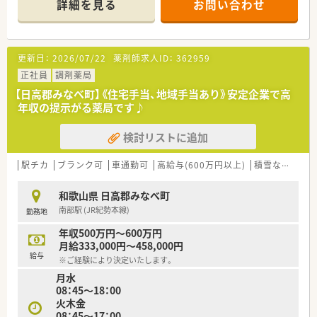
詳細を見る
お問い合わせ
＊------------------------------------------＊
【店舗情報と応需状況について】
■JR紀勢本線の南部駅から車で5分ほどの場所に位置しており、
敷地内に無料の専用駐車場があるためお車通勤が大変便利で
更新日：
2026/07/22
薬剤師求人ID：
362959
す。
■特定の病院やクリニックの門前ではなく、地域に根ざした面対
正社員
調剤薬局
応の薬局として広域から様々な処方箋を受け付けています。
【日高郡みなべ町】《住宅手当、地域手当あり》安定企業で高
■処方箋応需枚数は1日平均50枚程度となっており、多種多様な
年収の提示がる薬局です♪
科目の処方に触れることで幅広い知識をキープできます。
検討リストに追加
【想定される業務内容】
■処方箋に基づく正確な調剤や細心の注意を払った監査をはじ
め、患者様に優しく寄り添った丁寧な服薬指導を行います。
駅チカ
ブランク可
車通勤可
高給与(600万円以上)
積雪なし
教
■外来の面応需に加えて近隣の施設在宅業務にも取り組んでお
り、多職種と連携しながらお薬の管理や指導に携わります。
和歌山県 日高郡みなべ町
■電子薬歴システムや円盤型の散剤分包機などの設備を操作し
南部駅 (JR紀勢本線)
勤務地
ながら、安全かつスピーディーに日々の実務を実践します。
年収500万円～600万円
【職場環境と雰囲気】
月給333,000円～458,000円
■薬局はアットホームな一軒家の造りになっており、常勤薬剤師
給与
※ご経験により決定いたします。
2名の体制で常時2名が連携を取りながら運営しています。
月水
■社長であるお母様をはじめ、家族経営ならではの和気あいあい
08：45～18：00
とした活気があり、困ったことも何でも相談しやすい雰囲気で
火木金
す。
08：45～17：00
■他社のように煩雑な求人票の記入に縛られず、紹介会社とも直