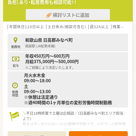
負担）あり・転居費用も相談可能！！
検討リストに追加
年間休日120日以上
土日休み(相談可含む)
週32h以上
残業なし(ほぼなし含む)
和歌山県 日高郡みなべ町
南部駅 (JR紀勢本線)
勤務地
年収450万円～600万円
月給375,000円～500,000円
給与
※ご経験により決定いたします。
月火水木金
09:00～18:00
土
09:00～13:00
勤務
時間
※休憩は法定通り
※週40時間の1ヶ月単位の変形労働時間制勤務
＼平日18時終業で土曜は応相談／（日高郡みなべ町エリア担当
より）
基本は月〜金の9:00〜18:00勤務が可能です。ベテランの経営陣
が現場に出ているため土曜勤務の相談もでき、年間休日120日以
上と抜群の働きやすさです。