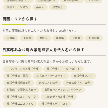
住宅補助(手当)あり
扶養内勤務OK
教育制度あり
シフト制
大手チェーン以外
高収入
積雪なし
関西エリアから探す
関西の薬剤師求人をエリアからお探しいただけます。
滋賀県
京都府
大阪府
兵庫県
奈良県
和歌山県
日高郡みなべ町の薬剤師求人を法人名から探す
日高郡みなべ町の薬剤師求人を法人名からお探しいただけます。
エバグリーン廣甚株式会社
株式会社エーエム・サポート
株式会社第一薬局
株式会社アクセスライフ
有限会社ツバイ
有限会社銀明堂薬局
医療法人研医会
社会医療法人三車会
和歌山中央調剤株式会社
有限会社メディカルスクウェア
株式会社ヘルシーワーク
共和メディカル株式会社
株式会社ユニスマイル
株式会社メディコスモ