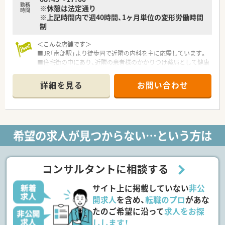
勤務
※休憩は法定通り
接会って腹を割って話をしてくれる人間味あふれる環境です。
時間
※上記時間内で週40時間、1ヶ月単位の変形労働時間
制
＜こんな店舗です＞
■JR「南部駅」より徒歩圏で近隣の内科を主に応需しています。
■住宅街の中にあり、近隣の患者様のかかりつけ薬局として健康
面のサポートをさせていただいています。
■1日の来局数は30～40名で一人一人じっくり時間を取って丁
詳細を見る
お問い合わせ
寧な対応を心がけています。
■薬剤師の所属人数は正社員1名で日々の患者様の期待にお応え
すべく対応しています。
＜こんな会社です＞
希望の求人が見つからない…という方は
■大阪・奈良・和歌山で合わせて30店舗の調剤薬局を展開してい
ます。
■本部付けの薬剤師の方が4～5名常駐していますので、急なお
休みなどの応援体制も整っています。
コンサルタントに相談する
またお休みのご相談もしやすくプライベートの両立もとりや
すい環境です。
サイト上に掲載していない
非公
■基本的に正社員の方でも会社からの店舗異動は少ないですが、
薬剤師側からの希望に関しては柔軟にご対応いただけます。
開求人
を含め、
転職のプロ
があな
■今後の薬局の在り方を考え、かかりつけ薬剤師手当として月1
たのご希望に沿って
求人をお探
万円支給されており、地域に求められる薬局を目指しています。
しします！