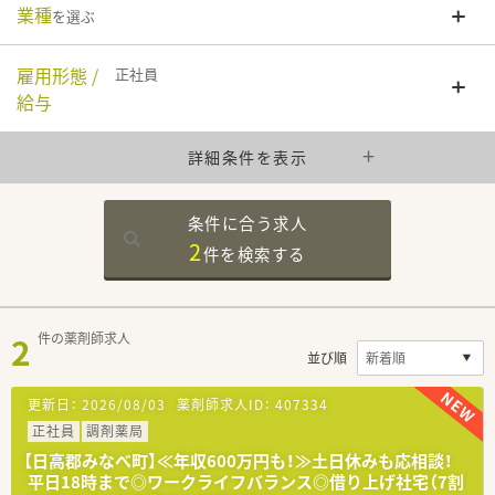
業種
を選ぶ
雇用形態 /
正社員
給与
詳細条件を表示
条件に合う求人
2
件を
検索する
2
件の薬剤師求人
並び順
更新日：
2026/08/03
薬剤師求人ID：
407334
正社員
調剤薬局
【日高郡みなべ町】≪年収600万円も！≫土日休みも応相談！
平日18時まで◎ワークライフバランス◎借り上げ社宅（7割