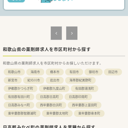
■産休・育休制度を取得され復帰した方も多く、女性にとっては
働きやすい環境が整っています。
10年以上勤務されている方も20名以上いらっしゃいます。
■全店舗、車通勤可能です。
■年2回程度、従業員全体で集まり勉強会を開催しています。（在
宅に関しての勉強会が多いです）
＜こんな方にオススメです！＞
■クリニックとのマンツーマンの店舗で地元の患者様とじっく
り向き合いたい方
和歌山県の薬剤師求人を市区町村から探す
■大手調剤グループで安心安定して働きたい方
■気心知れたメンバーと永く楽しく働きたい方
和歌山県の薬剤師求人を市区町村からお探しいただけます。
和歌山市
海南市
橋本市
有田市
御坊市
田辺市
新宮市
紀の川市
岩出市
海草郡紀美野町
伊都郡かつらぎ町
伊都郡九度山町
有田郡湯浅町
有田郡有田川町
日高郡日高町
日高郡印南町
日高郡みなべ町
西牟婁郡白浜町
西牟婁郡上富田町
東牟婁郡那智勝浦町
東牟婁郡太地町
東牟婁郡串本町
日高郡みなべ町の薬剤師求人を業種から探す