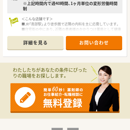
※上記時間内で週40時間、1ヶ月単位の変形労働時間
制
＜こんな店舗です＞
■JR「南部駅」より徒歩圏で近隣の内科を主に応需しています。
■住宅街の中にあり、近隣の患者様のかかりつけ薬局として健康
面のサポートをさせていただいています。
■1日の来局数は30～40名で一人一人じっくり時間を取って丁
詳細を見る
お問い合わせ
寧な対応を心がけています。
■薬剤師の所属人数は正社員1名で日々の患者様の期待にお応え
すべく対応しています。
＜こんな会社です＞
わたしたちがあなたの条件にぴった
■大阪・奈良・和歌山で合わせて30店舗の調剤薬局を展開してい
りの職場をお探しします。
ます。
■本部付けの薬剤師の方が4～5名常駐していますので、急なお
休みなどの応援体制も整っています。
またお休みのご相談もしやすくプライベートの両立もとりや
すい環境です。
■基本的に正社員の方でも会社からの店舗異動は少ないですが、
薬剤師側からの希望に関しては柔軟にご対応いただけます。
■今後の薬局の在り方を考え、かかりつけ薬剤師手当として月1
万円支給されており、地域に求められる薬局を目指しています。
■産休・育休制度を取得され復帰した方も多く、女性にとっては
働きやすい環境が整っています。