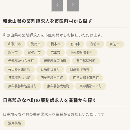
10年以上勤務されている方も20名以上いらっしゃいます。
■全店舗、車通勤可能です。
■年2回程度、従業員全体で集まり勉強会を開催しています。（在
宅に関しての勉強会が多いです）
和歌山県の薬剤師求人を市区町村から探す
＜こんな方にオススメです！＞
和歌山県の薬剤師求人を市区町村からお探しいただけます。
■クリニックとのマンツーマンの店舗で地元の患者様とじっく
り向き合いたい方
和歌山市
海南市
橋本市
有田市
御坊市
田辺市
■大手調剤グループで安心安定して働きたい方
■気心知れたメンバーと永く楽しく働きたい方
新宮市
紀の川市
岩出市
海草郡紀美野町
伊都郡かつらぎ町
伊都郡九度山町
有田郡湯浅町
有田郡有田川町
日高郡日高町
日高郡印南町
日高郡みなべ町
西牟婁郡白浜町
西牟婁郡上富田町
東牟婁郡那智勝浦町
東牟婁郡太地町
東牟婁郡串本町
日高郡みなべ町の薬剤師求人を業種から探す
日高郡みなべ町の薬剤師求人を業種からお探しいただけます。
調剤薬局