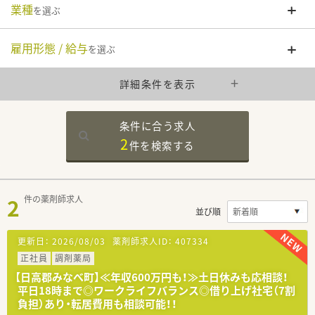
業種
を選ぶ
雇用形態 / 給与
を選ぶ
詳細条件を表示
条件に合う求人
2
件を
検索する
2
件の薬剤師求人
並び順
更新日：
2026/08/03
薬剤師求人ID：
407334
正社員
調剤薬局
【日高郡みなべ町】≪年収600万円も！≫土日休みも応相談！
平日18時まで◎ワークライフバランス◎借り上げ社宅（7割
負担）あり・転居費用も相談可能！！