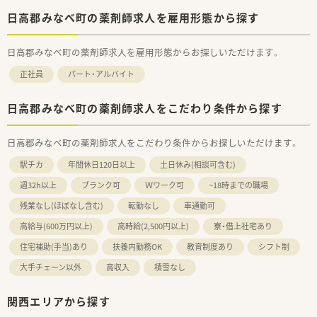
日高郡みなべ町の薬剤師求人を雇用形態から探す
日高郡みなべ町の薬剤師求人を雇用形態からお探しいただけます。
正社員
パート・アルバイト
日高郡みなべ町の薬剤師求人をこだわり条件から探す
日高郡みなべ町の薬剤師求人をこだわり条件からお探しいただけます。
駅チカ
年間休日120日以上
土日休み(相談可含む)
週32h以上
ブランク可
Ｗワーク可
~18時までの職場
残業なし(ほぼなし含む)
転勤なし
車通勤可
高給与(600万円以上)
高時給(2,500円以上)
寮・借上社宅あり
住宅補助(手当)あり
扶養内勤務OK
教育制度あり
シフト制
大手チェーン以外
高収入
積雪なし
関西エリアから探す