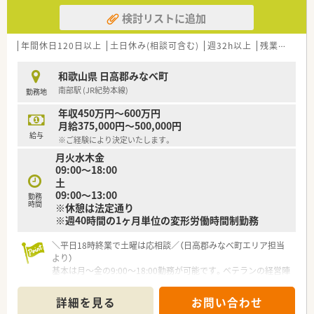
検討リストに追加
年間休日120日以上
土日休み(相談可含む)
週32h以上
残業なし(ほぼなし含む)
和歌山県 日高郡みなべ町
南部駅 (JR紀勢本線)
勤務地
年収450万円～600万円
月給375,000円～500,000円
給与
※ご経験により決定いたします。
月火水木金
09:00～18:00
土
09:00～13:00
勤務
時間
※休憩は法定通り
※週40時間の1ヶ月単位の変形労働時間制勤務
＼平日18時終業で土曜は応相談／（日高郡みなべ町エリア担当
より）
基本は月〜金の9:00〜18:00勤務が可能です。ベテランの経営陣
が現場に出ているため土曜勤務の相談もでき、年間休日120日以
上と抜群の働きやすさです。
詳細を見る
お問い合わせ
＊------------------------------------------＊